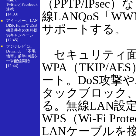
（PPTP/IPsec
TwitterとFacebook
連携
線LANQoS「WWM（
[14:03]
アイ・オー、LAN
■
サポートする。
DISK HomeでUSB
機器共有の無料提
供キャンペーン
[12:45]
フジテレビ On
■
セキュリティ面では6
Demand、「不毛
地帯」前半10話を
一挙配信開始
WPA（TKIP/A
[12:44]
ート。DoS攻撃
タックブロック、
る。無線LAN設
WPS（Wi-Fi Pro
LANケーブルを