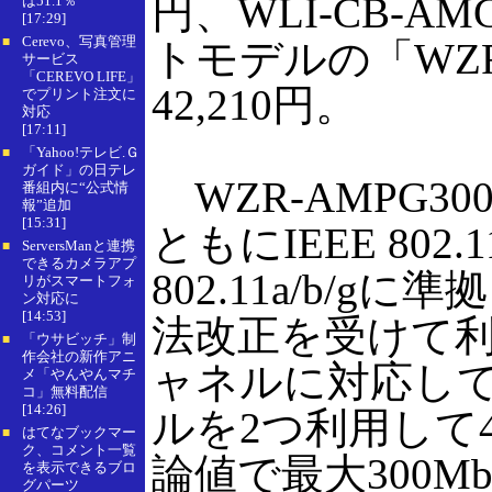
円、WLI-CB-AM
は51.1％
[17:29]
Cerevo、写真管理
■
トモデルの「WZR-
サービス
「CEREVO LIFE」
42,210円。
でプリント注文に
対応
[17:11]
「Yahoo!テレビ.Ｇ
■
ガイド」の日テレ
WZR-AMPG300
番組内に“公式情
報”追加
[15:31]
ともにIEEE 802.
ServersManと連携
■
できるカメラアプ
802.11a/b/
リがスマートフォ
ン対応に
[14:53]
法改正を受けて
「ウサビッチ」制
■
作会社の新作アニ
ャネルに対応して
メ「やんやんマチ
コ」無料配信
[14:26]
ルを2つ利用して
はてなブックマー
■
ク、コメント一覧
論値で最大300M
を表示できるブロ
グパーツ