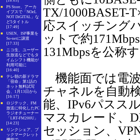
[18:03]
PS Store、アーカ
■
TX/1000BAS
イブスで「NOeL
NOT DiGITAL」な
応スイッチングハ
ど5タイトル
[17:49]
USEN、ISP事業を
■
ットで約171Mb
So-netに譲渡
[17:33]
131Mbpsを公称
ニコ生、ユーザー
■
生放送などでもタ
イムシフト機能が
利用可能に
[16:40]
機能面では電波
テレ朝の新ドラマ
■
「宿命」第1話の
ネット無料試写
チャネルを自動
会、1月13日から
[16:17]
能、IPv6パススルー
ロジテック、FM
■
放送に特化したPC
ラジオチューナー
マスカレード、DM
「LRT-FM200U」
[14:23]
セッション、VP
リンクシェア、ブ
■
ックマークレット
機能で