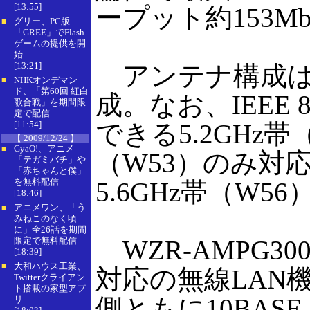
[13:55]
ープット約153M
グリー、PC版
■
「GREE」でFlash
ゲームの提供を開
始
[13:21]
アンテナ構成は送
NHKオンデマン
■
ド、「第60回 紅白
成。なお、IEEE 
歌合戦」を期間限
定で配信
[11:54]
できる5.2GHz帯（
【 2009/12/24 】
GyaO!、アニメ
■
（W53）のみ対
「テガミバチ」や
「赤ちゃんと僕」
を無料配信
5.6GHz帯（W
[18:46]
アニメワン、「う
■
みねこのなく頃
に」全26話を期間
限定で無料配信
WZR-AMPG3
[18:39]
大和ハウス工業、
■
対応の無線LAN
Twitterクライアン
ト搭載の家型アプ
側ともに10BASE-T
リ