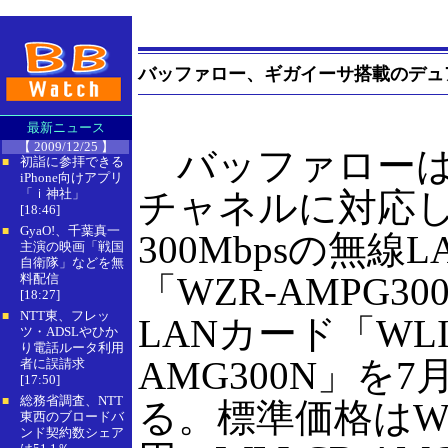
バッファロー、ギガイーサ搭載のデュ
最新ニュース
【 2009/12/25 】
バッファローは
初詣に参拝できる
■
iPhone向けアプリ
「ｉ神社」
チャネルに対応
[18:46]
GyaO!、千葉真一
■
300Mbpsの無線
主演の映画「戦国
自衛隊」などを無
「WZR-AMPG3
料配信
[18:27]
NTT東、フレッ
■
LANカード「WLI-
ツ・ADSLやひか
り電話ルータ利用
AMG300N」を
者に誤請求
[17:50]
総務省調査、NTT
■
る。標準価格はWZR-
東西のブロードバ
ンド契約数シェア