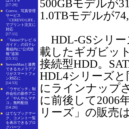
500GBモデルが31
は51.1％
[17:29]
Cerevo、写真管理
■
1.0TBモデルが74
サービス
「CEREVO LIFE」
でプリント注文に
対応
[17:11]
HDL-GSシリー
「Yahoo!テレビ.Ｇ
■
ガイド」の日テレ
載したギガビット
番組内に“公式情
報”追加
[15:31]
接続型HDD。SA
ServersManと連携
■
できるカメラアプ
HDL4シリーズと同
リがスマートフォ
ン対応に
[14:53]
にラインナップ
「ウサビッチ」制
■
作会社の新作アニ
に前後して2006
メ「やんやんマチ
コ」無料配信
[14:26]
リーズ」の販売
はてなブックマー
■
ク、コメント一覧
を表示できるブロ
グパーツ