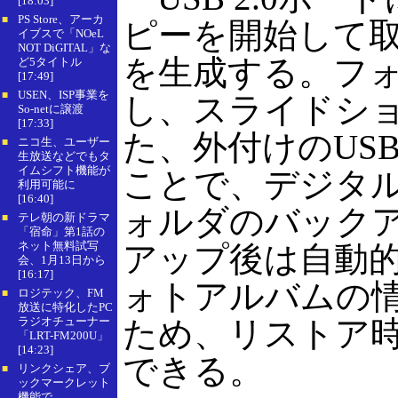
[18:03]
PS Store、アーカ
■
ピーを開始して
イブスで「NOeL
NOT DiGITAL」な
を生成する。フ
ど5タイトル
[17:49]
USEN、ISP事業を
■
し、スライドシ
So-netに譲渡
[17:33]
た、外付けのUS
ニコ生、ユーザー
■
生放送などでもタ
イムシフト機能が
ことで、デジタ
利用可能に
[16:40]
ォルダのバック
テレ朝の新ドラマ
■
「宿命」第1話の
ネット無料試写
アップ後は自動
会、1月13日から
[16:17]
ォトアルバムの
ロジテック、FM
■
放送に特化したPC
ラジオチューナー
ため、リストア
「LRT-FM200U」
[14:23]
できる。
リンクシェア、ブ
■
ックマークレット
機能で