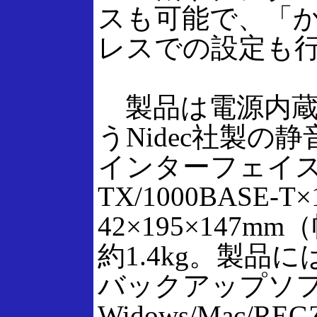
スも可能で、「か
レスでの設定も
製品は電源内蔵型
うNidec社製の
インターフェイスは10
TX/1000BAS
42×195×147
約1.4kg。製品には
バックアップソフト「
Widows/Mac