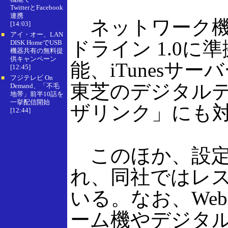
TwitterとFacebook
連携
ネットワーク機
[14:03]
アイ・オー、LAN
■
ドライン 1.0に
DISK HomeでUSB
機器共有の無料提
供キャンペーン
能、iTunesサ
[12:45]
フジテレビ On
■
東芝のデジタルテ
Demand、「不毛
地帯」前半10話を
一挙配信開始
ザリンク」にも
[12:44]
このほか、設定
れ、同社ではレ
いる。なお、We
ーム機やデジタ