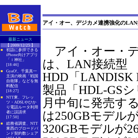
アイ・オー、デジカメ連携強化のLAN接続
最新ニュース
【 2009/12/25 】
アイ・オー・デ
初詣に参拝できる
■
iPhone向けアプリ
「ｉ神社」
は、LAN接続型
[18:46]
GyaO!、千葉真一
■
HDD「LANDISK
主演の映画「戦国
自衛隊」などを無
製品「HDL-GS
料配信
[18:27]
NTT東、フレッ
■
月中旬に発売す
ツ・ADSLやひか
り電話ルータ利用
は250GBモデルが2
者に誤請求
[17:50]
総務省調査、NTT
■
320GBモデルが26
東西のブロードバ
ンド契約数シェア