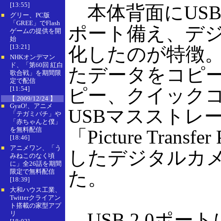
[13:55]
本体背面にUSB 
グリー、PC版
■
「GREE」でFlash
ポート備え、デ
ゲームの提供を開
始
[13:21]
化したのが特徴
NHKオンデマン
■
ド、「第60回 紅白
たデータをコピ
歌合戦」を期間限
定で配信
[11:54]
ピー、クイック
【 2009/12/24 】
GyaO!、アニメ
■
USBマスストレ
「テガミバチ」や
「赤ちゃんと僕」
を無料配信
「Picture Trans
[18:46]
アニメワン、「う
■
したデジタルカ
みねこのなく頃
に」全26話を期間
限定で無料配信
た。
[18:39]
大和ハウス工業、
■
Twitterクライアン
ト搭載の家型アプ
USB 2.0ポ
リ