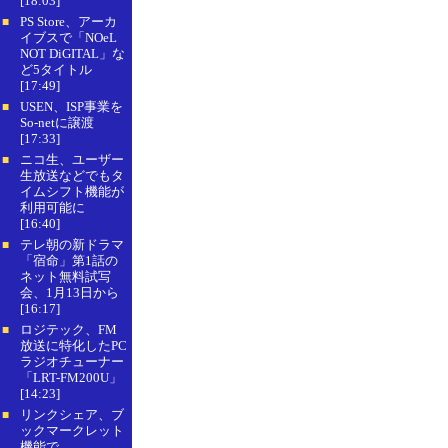
[18:03]
PS Store、アーカ
■
イブスで「NOeL
NOT DiGITAL」な
ど5タイトル
[17:49]
USEN、ISP事業を
■
So-netに譲渡
[17:33]
ニコ生、ユーザー
■
生放送などでもタ
イムシフト機能が
利用可能に
[16:40]
テレ朝の新ドラマ
■
「宿命」第1話の
ネット無料試写
会、1月13日から
[16:17]
ロジテック、FM
■
放送に特化したPC
ラジオチューナー
「LRT-FM200U」
[14:23]
リンクシェア、ブ
■
ックマークレット
機能で