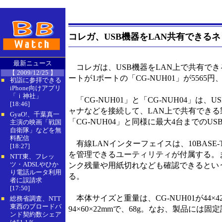
コレガ、USB機器をLAN共有できるネ
最新ニュース
コレガは、USB機器をLAN上で共有でき
【 2009/12/25 】
ートが1ポートの「CG-NUH01」が5565円、
初詣に参拝できる
■
iPhone向けアプリ
「ｉ神社」
「CG-NUH01」と「CG-NUH04」は、
[18:46]
ャナなどを接続して、LAN上で共有できる製
GyaO!、千葉真一
■
「CG-NUH04」と同様に最大4台までのU
主演の映画「戦国
自衛隊」などを無
料配信
有線LANインターフェイスは、10BASE-
[18:27]
を管理できるユーティリティが付属する。
NTT東、フレッ
■
ツ・ADSLやひか
ンク残量や用紙切れなども確認できるとい
り電話ルータ利用
る。
者に誤請求
[17:50]
本体サイズと重量は、CG-NUH01が44×4
総務省調査、NTT
■
東西のブロードバ
94×60×22mmで、68g。なお、製品に
ンド契約数シェア