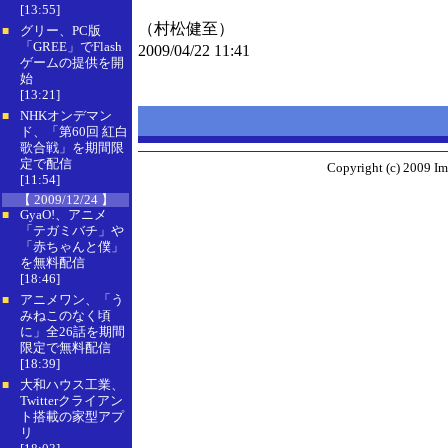
[13:55]
（村松健至）
グリー、PC版
■
「GREE」でFlash
2009/04/22 11:41
ゲームの提供を開
始
[13:21]
NHKオンデマン
■
ド、「第60回 紅白
歌合戦」を期間限
定で配信
Copyright (c) 2009 Im
[11:54]
【 2009/12/24 】
GyaO!、アニメ
■
「テガミバチ」や
「赤ちゃんと僕」
を無料配信
[18:46]
アニメワン、「う
■
みねこのなく頃
に」全26話を期間
限定で無料配信
[18:39]
大和ハウス工業、
■
Twitterクライアン
ト搭載の家型アプ
リ