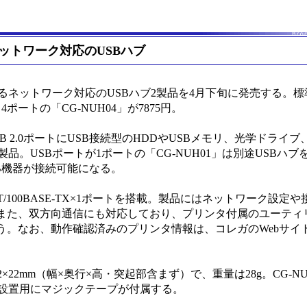
ットワーク対応のUSBハブ
るネットワーク対応のUSBハブ2製品を4月下旬に発売する。標
4ポートの「CG-NUH04」が7875円。
USB 2.0ポートにUSB接続型のHDDやUSBメモリ、光学ドライ
品。USBポートが1ポートの「CG-NUH01」は別途USBハ
SB機器が接続可能になる。
T/100BASE-TX×1ポートを搭載。製品にはネットワーク設定や
また、双方向通信にも対応しており、プリンタ付属のユーティ
う。なお、動作確認済みのプリンタ情報は、コレガのWebサイ
2×22mm（幅×奥行×高・突起部含まず）で、重量は28g。CG-NU
は固定設置用にマジックテープが付属する。