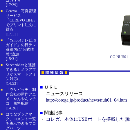
は51.1％
[17:29]
Cerevo、写真管理
■
サービス
「CEREVO LIFE」
でプリント注文に
対応
[17:11]
「Yahoo!テレビ.Ｇ
■
ガイド」の日テレ
番組内に“公式情
報”追加
CG-NUH01
[15:31]
ServersManと連携
■
できるカメラアプ
リがスマートフォ
ン対応に
[14:53]
■
ＵＲＬ
「ウサビッチ」制
■
ニュースリリース
作会社の新作アニ
メ「やんやんマチ
http://corega.jp/product/news/nuh01_04.htm
コ」無料配信
[14:26]
■
関連記事
はてなブックマー
■
ク、コメント一覧
・
コレガ、本体にUSBポートを搭載した無線
を表示できるブロ
グパーツ