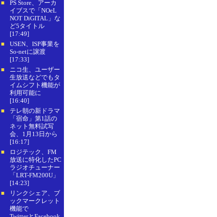
PS Store、アーカ
■
イブスで「NOeL
NOT DiGITAL」な
ど5タイトル
[17:49]
USEN、ISP事業を
■
So-netに譲渡
[17:33]
ニコ生、ユーザー
■
生放送などでもタ
イムシフト機能が
利用可能に
[16:40]
テレ朝の新ドラマ
■
「宿命」第1話の
ネット無料試写
会、1月13日から
[16:17]
ロジテック、FM
■
放送に特化したPC
ラジオチューナー
「LRT-FM200U」
[14:23]
リンクシェア、ブ
■
ックマークレット
機能で
TwitterとFacebook