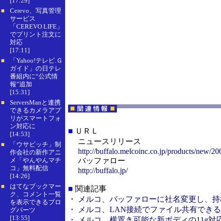
[17:29]
Cerevo、写真管理
■
サービス
「CEREVO LIFE」
でプリント注文に
対応
[17:11]
「Yahoo!テレビ.Ｇ
■
ガイド」の日テレ
番組内に“公式情
報”追加
[15:31]
ServersManと連携
■
できるカメラアプ
リがスマートフォ
ン対応に
■
ＵＲＬ
[14:53]
ニュースリリース
「ウサビッチ」制
■
http://buffalo.melcoinc.co.jp/products/new/2
作会社の新作アニ
メ「やんやんマチ
バッファロー
コ」無料配信
http://buffalo.jp/
[14:26]
はてなブックマー
■
■
関連記事
ク、コメント一覧
・
メルコ、バッファローに社名変更し、持
を表示できるブロ
・
メルコ、LAN接続でファイル共有でき
グパーツ
[13:55]
・
メルコ、横置き可能な新ボディの11g対