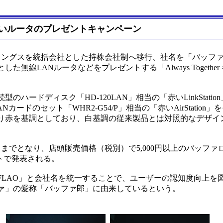
いルータのプレゼントキャンペーン
ィングスを統括会社とした持株会社制へ移行、社名を「バッフ
線LANルータなどをプレゼントする「Always Together
ドディスク「HD-120LAN」相当の「赤いLinkStation」
Nカードのセット「WHR2-G54/P」相当の「赤いAirStation
通り赤を基調としており、白基調の従来製品とは対照的なデザイ
日までとなり、店頭販売価格（税別）で5,000円以上のバッフ
トで発表される。
LAO」と会社名を統一することで、ユーザーの認知度向上を図っ
ァ」の愛称「バッファ郎」に由来しているという。