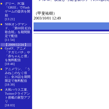
グリー、PC版
■
「GREE」でFlash
ゲームの提供を開
（甲斐祐樹）
始
2003/10/01 12:49
[13:21]
NHKオンデマン
■
ド、「第60回 紅白
歌合戦」を期間限
定で配信
[11:54]
【 2009/12/24 】
GyaO!、アニメ
■
「テガミバチ」や
「赤ちゃんと僕」
を無料配信
[18:46]
アニメワン、「う
■
みねこのなく頃
に」全26話を期間
限定で無料配信
[18:39]
大和ハウス工業、
■
Twitterクライアン
ト搭載の家型アプ
リ
[18:03]