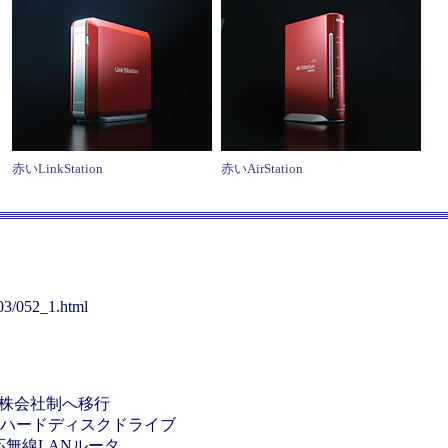
赤いLinkStation
赤いAirStation
003/052_1.html
株会社制へ移行
るハードディスクドライブ
応無線LANルータ