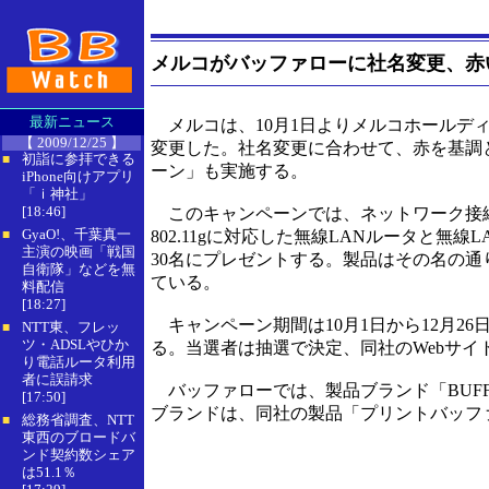
メルコがバッファローに社名変更、赤
最新ニュース
メルコは、10月1日よりメルコホールデ
【 2009/12/25 】
変更した。社名変更に合わせて、赤を基調とした無
初詣に参拝できる
■
ーン」も実施する。
iPhone向けアプリ
「ｉ神社」
[18:46]
このキャンペーンでは、ネットワーク接続型のハー
GyaO!、千葉真一
802.11gに対応した無線LANルータと無線LA
■
主演の映画「戦国
30名にプレゼントする。製品はその名の
自衛隊」などを無
ている。
料配信
[18:27]
キャンペーン期間は10月1日から12月26
NTT東、フレッ
■
ツ・ADSLやひか
る。当選者は抽選で決定、同社のWebサイ
り電話ルータ利用
者に誤請求
バッファローでは、製品ブランド「BUFF
[17:50]
ブランドは、同社の製品「プリントバッフ
総務省調査、NTT
■
東西のブロードバ
ンド契約数シェア
は51.1％