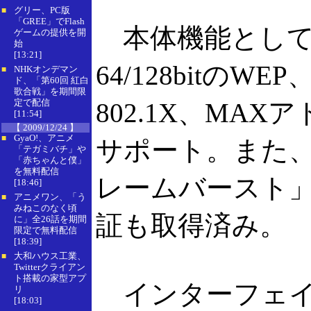
グリー、PC版
■
「GREE」でFlash
本体機能としては
ゲームの提供を開
始
[13:21]
64/128bitのWE
NHKオンデマン
■
ド、「第60回 紅白
歌合戦」を期間限
定で配信
802.1X、MA
[11:54]
【 2009/12/24 】
GyaO!、アニメ
■
サポート。また、
「テガミバチ」や
「赤ちゃんと僕」
を無料配信
レームバースト」
[18:46]
アニメワン、「う
■
みねこのなく頃
証も取得済み。
に」全26話を期間
限定で無料配信
[18:39]
大和ハウス工業、
■
Twitterクライアン
ト搭載の家型アプ
インターフェイス
リ
[18:03]