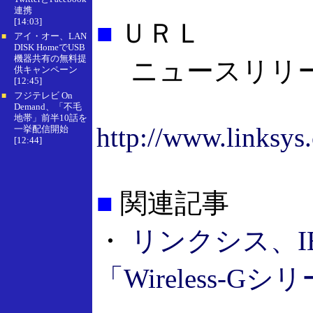
連携
[14:03]
■
ＵＲＬ
アイ・オー、LAN
■
DISK HomeでUSB
機器共有の無料提
ニュースリリ
供キャンペーン
[12:45]
フジテレビ On
■
Demand、「不毛
地帯」前半10話を
http://www.linksys
一挙配信開始
[12:44]
■
関連記事
・
リンクシス、IEE
「Wireless-Gシ