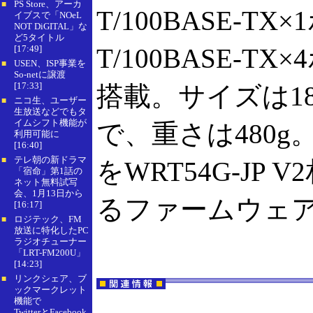
PS Store、アーカ
■
T/100BASE-TX
イブスで「NOeL
NOT DiGITAL」な
ど5タイトル
[17:49]
T/100BASE-
USEN、ISP事業を
■
So-netに譲渡
[17:33]
搭載。サイズは186
ニコ生、ユーザー
■
生放送などでもタ
イムシフト機能が
で、重さは480g。
利用可能に
[16:40]
テレ朝の新ドラマ
■
をWRT54G-J
「宿命」第1話の
ネット無料試写
会、1月13日から
るファームウェ
[16:17]
ロジテック、FM
■
放送に特化したPC
ラジオチューナー
「LRT-FM200U」
[14:23]
リンクシェア、ブ
■
ックマークレット
機能で
TwitterとFacebook