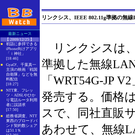
リンクシス、IEEE 802.11g準拠の無線
最新ニュース
【 2009/12/25 】
リンクシスは、IEE
初詣に参拝できる
■
iPhone向けアプリ
「ｉ神社」
[18:46]
準拠した無線LA
GyaO!、千葉真一
■
主演の映画「戦国
自衛隊」などを無
「WRT54G-JP
料配信
[18:27]
NTT東、フレッ
■
発売する。価格
ツ・ADSLやひか
り電話ルータ利用
者に誤請求
スで、同社直販サイ
[17:50]
総務省調査、NTT
■
東西のブロードバ
あわせて、無線L
ンド契約数シェア
は51.1％