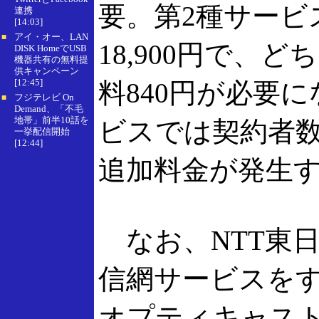
要。第2種サービ
連携
[14:03]
アイ・オー、LAN
■
18,900円で、
DISK HomeでUSB
機器共有の無料提
供キャンペーン
[12:45]
料840円が必要
フジテレビ On
■
Demand、「不毛
地帯」前半10話を
ビスでは契約者
一挙配信開始
[12:44]
追加料金が発生
なお、NTT東
信網サービスを
オプティキャス