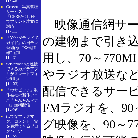
[17:29]
Cerevo、写真管理
■
サービス
「CEREVO LIFE」
映像通信網サー
でプリント注文に
対応
[17:11]
の建物まで引き
「Yahoo!テレビ.Ｇ
■
ガイド」の日テレ
番組内に“公式情
報”追加
用し、70～770
[15:31]
ServersManと連携
■
できるカメラアプ
やラジオ放送な
リがスマートフォ
ン対応に
[14:53]
配信できるサービス
「ウサビッチ」制
■
作会社の新作アニ
メ「やんやんマチ
FMラジオを、90
コ」無料配信
[14:26]
はてなブックマー
■
グ映像を、90～7
ク、コメント一覧
を表示できるブロ
グパーツ
[13:55]