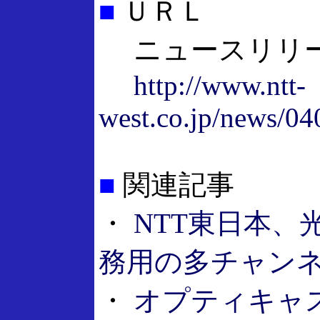
■
ＵＲＬ
ニュースリリ
http://www.ntt-
west.co.jp/news/0
■
関連記事
・
NTT東日本、
務用の多チャン
・
オプティキャ