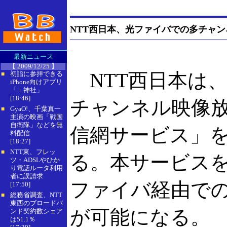
NTT西日本、光ファイバでの多チャ
最新ニュース
【 2009/12/25 】
NTT西日本は
初詣に参拝できる
■
iPhone向けアプリ
「ｉ神社」
[18:46]
チャンネル映像
GyaO!、千葉真一
■
主演の映画「戦国
自衛隊」などを無
信網サービス」を
料配信
[18:27]
NTT東、フレッ
■
る。本サービス
ツ・ADSLやひか
り電話ルータ利用
者に誤請求
ファイバ経由で
[17:50]
総務省調査、NTT
■
東西のブロードバ
が可能になる。
ンド契約数シェア
は51.1％