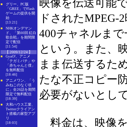
映像を伝送可能で
グリー、PC版
■
「GREE」でFlash
ゲームの提供を開
ドされたMPEG
始
[13:21]
NHKオンデマン
■
400チャネルま
ド、「第60回 紅白
歌合戦」を期間限
定で配信
という。また、映
[11:54]
【 2009/12/24 】
GyaO!、アニメ
■
まま伝送するため
「テガミバチ」や
「赤ちゃんと僕」
を無料配信
[18:46]
たな不正コピー
アニメワン、「う
■
みねこのなく頃
に」全26話を期間
必要がないとし
限定で無料配信
[18:39]
大和ハウス工業、
■
Twitterクライアン
ト搭載の家型アプ
リ
料金は、映像を
[18:03]