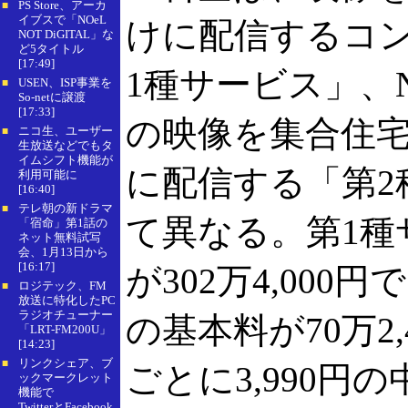
PS Store、アーカ
■
イブスで「NOeL
けに配信するコ
NOT DiGITAL」な
ど5タイトル
[17:49]
1種サービス」、
USEN、ISP事業を
■
So-netに譲渡
[17:33]
の映像を集合住
ニコ生、ユーザー
■
生放送などでもタ
イムシフト機能が
に配信する「第2
利用可能に
[16:40]
テレ朝の新ドラマ
■
て異なる。第1種
「宿命」第1話の
ネット無料試写
会、1月13日から
[16:17]
が302万4,00
ロジテック、FM
■
放送に特化したPC
ラジオチューナー
の基本料が70万2,
「LRT-FM200U」
[14:23]
リンクシェア、ブ
■
ごとに3,990円
ックマークレット
機能で
TwitterとFacebook