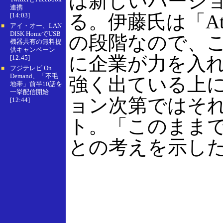
は新しいバージ
連携
る。伊藤氏は「A
[14:03]
アイ・オー、LAN
■
DISK HomeでUSB
の段階なので、こ
機器共有の無料提
供キャンペーン
に企業が力を入れ
[12:45]
フジテレビ On
■
Demand、「不毛
強く出ている上に
地帯」前半10話を
一挙配信開始
ョン次第ではそ
[12:44]
ト。「このままで
との考えを示し