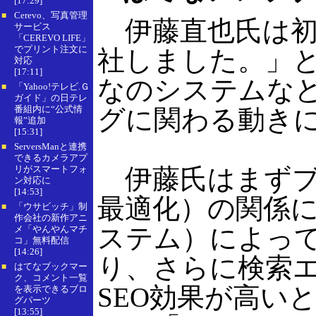
[17:29]
Cerevo、写真管理
■
伊藤直也氏は初
サービス
「CEREVO LIFE」
でプリント注文に
社しました。」
対応
[17:11]
なのシステムな
「Yahoo!テレビ.Ｇ
■
ガイド」の日テレ
番組内に“公式情
グに関わる動き
報”追加
[15:31]
ServersManと連携
■
できるカメラアプ
リがスマートフォ
伊藤氏はまずブ
ン対応に
[14:53]
最適化）の関係に
「ウサビッチ」制
■
作会社の新作アニ
ステム）によっ
メ「やんやんマチ
コ」無料配信
[14:26]
り、さらに検索
はてなブックマー
■
ク、コメント一覧
SEO効果が高い
を表示できるブロ
グパーツ
[13:55]