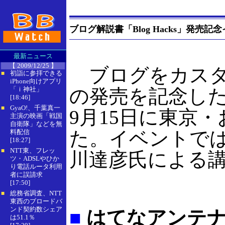
ブログ解説書「Blog Hacks」発売記念イベン
最新ニュース
【 2009/12/25 】
ブログをカスタマイ
初詣に参拝できる
■
iPhone向けアプリ
「ｉ神社」
の発売を記念したイベン
[18:46]
GyaO!、千葉真一
■
9月15日に東京
主演の映画「戦国
自衛隊」などを無
た。イベントではB
料配信
[18:27]
NTT東、フレッ
■
川達彦氏による
ツ・ADSLやひか
り電話ルータ利用
者に誤請求
[17:50]
総務省調査、NTT
■
東西のブロードバ
ンド契約数シェア
■
はてなアンテナ
は51.1％