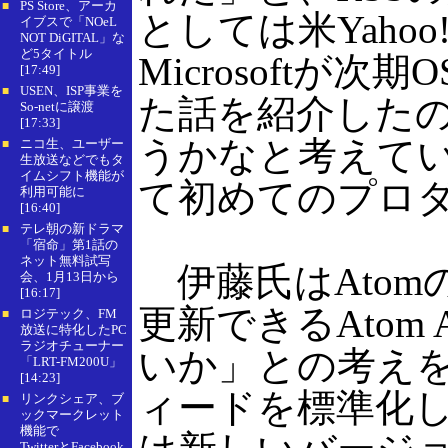
PS Store、アーカ
■
としては米Yahoo!
イブスで「NOeL
NOT DiGITAL」な
ど5タイトル
Microsoftが次
[17:49]
USEN、ISP事業を
■
た話を紹介したの
So-netに譲渡
[17:33]
うかなと考えて
ニコ生、ユーザー
■
生放送などでもタ
イムシフト機能が
て初めてのプロ
利用可能に
[16:40]
テレ朝の新ドラマ
■
「宿命」第1話の
ネット無料試写
伊藤氏はAtom
会、1月13日から
[16:17]
更新できるAto
ロジテック、FM
■
放送に特化したPC
ラジオチューナー
いか」との考えを
「LRT-FM200U」
[14:23]
ィードを標準化
リンクシェア、ブ
■
ックマークレット
機能で
TwitterとFacebook