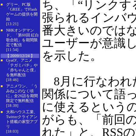
ち、「“リンクす
グリー、PC版
■
「GREE」でFlash
張られるインバ
ゲームの提供を開
始
[13:21]
番大きいのではな
NHKオンデマン
■
ド、「第60回 紅白
ユーザーが意識
歌合戦」を期間限
定で配信
[11:54]
を示した。
【 2009/12/24 】
GyaO!、アニメ
■
「テガミバチ」や
「赤ちゃんと僕」
を無料配信
8月に行なわれた
[18:46]
アニメワン、「う
■
関係について語っ
みねこのなく頃
に」全26話を期間
限定で無料配信
に使えるという
[18:39]
大和ハウス工業、
■
がらも、「前回の
Twitterクライアン
ト搭載の家型アプ
リ
れた」と、RSS
[18:03]