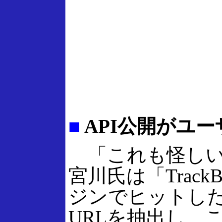
■
API公開がユ
「これも怪しいH
宮川氏は「Track
ジンでヒットし
URLを抽出し、この中