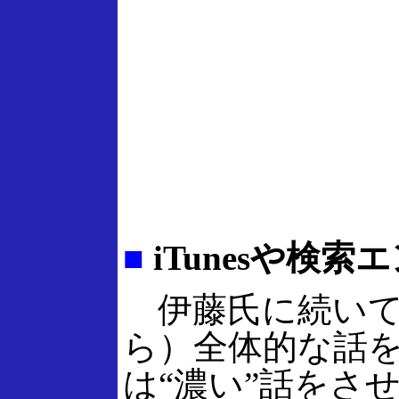
■
iTunesや検索
伊藤氏に続いて
ら）全体的な話
は“濃い”話をさ