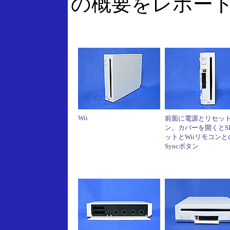
の概要をレポー
Wii
前面に電源とリセッ
ン。カバーを開くとS
ットとWiiリモコンと
Syncボタン