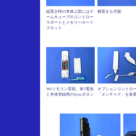
縦置き時の本体上部にはゲ
横置きも可能
ームキューブのコントロー
ラポートとメモリーカード
スロット
Wiiリモコン背面。単3電池
オプションコントロ
と本体登録用のSyncボタン
「ヌンチャク」を装