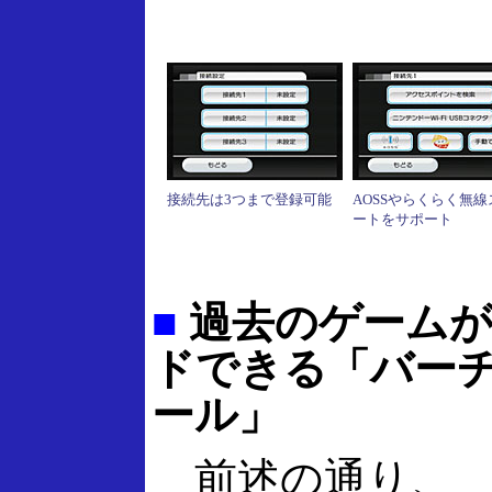
接続先は3つまで登録可能
AOSSやらくらく無線
ートをサポート
■
過去のゲームが
ドできる「バー
ール」
前述の通り、