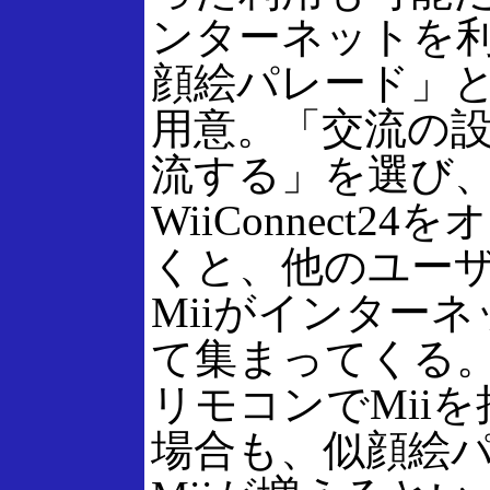
ンターネットを
顔絵パレード」
用意。「交流の
流する」を選び
WiiConnect2
くと、他のユー
Miiがインター
て集まってくる。
リモコンでMii
場合も、似顔絵