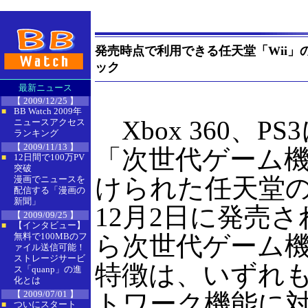
発売時点で利用できる任天堂「Wii」
ック
最新ニュース
【 2009/12/25 】
BB Watch 2009年
■
Xbox 360、P
ニュースアクセス
ランキング
【 2009/11/13 】
「次世代ゲーム
12日間で100万PV
■
突破
けられた任天堂の
漫画でニュースを
配信する「漫画の
新聞」
12月2日に発売
【 2009/09/25 】
【インタビュー】
■
無料で100MBのフ
ら次世代ゲーム
ァイル送信可能！
ストレージサービ
特徴は、いずれ
ス「quanp」の進
化とは
【 2009/07/01 】
トワーク機能に
ついにスタート
■