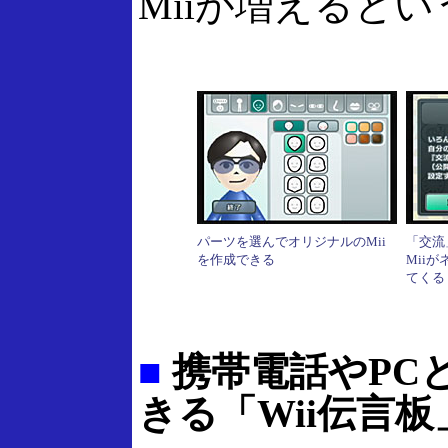
Miiが増えるとい
パーツを選んでオリジナルのMii
「交流
を作成できる
Mii
てくる
■
携帯電話やPC
きる「Wii伝言板