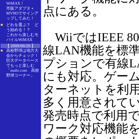
WiMAX！
点にある。
市販アダプタ＋
MVNOでサインア
ップしてみた！
どれを選ぶ？ ど
■
う始める！？
WiiではIEEE 80
これから楽しむモ
バイルWiMAX
【 2009/06/26 】
線LAN機能を標
高校野球は地方大
■
会からチェック！
プションで有線L
巨大データベース
でもっと楽しむ
「asahi.com 高校
にも対応。ゲー
野球コーナー」
ターネットを利
多く用意されて
発売時点で利用
ワーク対応機能を