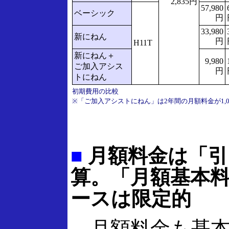
2,835円
57,980
ベーシック
円
33,980
新にねん
円
H11T
新にねん＋
9,980
ご加入アシス
円
トにねん
初期費用の比較
※「ご加入アシストにねん」は2年間の月額料金が1,0
■
月額料金は「引
算。「月額基本
ースは限定的
月額料金も基本