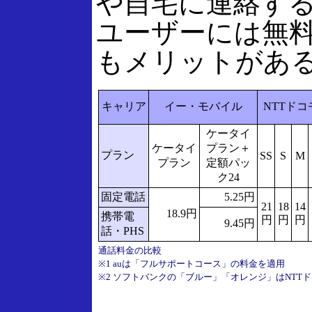
や自宅に連絡す
ユーザーには無
もメリットがあ
キャリア
イー・モバイル
NTTドコ
ケータイ
ケータイ
プラン＋
プラン
SS
S
M
プラン
定額パッ
ク24
固定電話
5.25円
21
18
14
18.9円
携帯電
円
円
円
9.45円
話・PHS
通話料金の比較
※1 auは「フルサポートコース」の料金を適用
※2 ソフトバンクの「ブルー」「オレンジ」はNTT