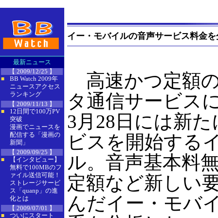
イー・モバイルの音声サービス料金を
最新ニュース
【 2009/12/25 】
高速かつ定額の
BB Watch 2009年
■
ニュースアクセス
ランキング
タ通信サービス
【 2009/11/13 】
12日間で100万PV
■
3月28日には新
突破
漫画でニュースを
配信する「漫画の
ビスを開始する
新聞」
【 2009/09/25 】
ル。音声基本料無
【インタビュー】
■
無料で100MBのフ
ァイル送信可能！
定額など新しい
ストレージサービ
ス「quanp」の進
んだイー・モバ
化とは
【 2009/07/01 】
ついにスタート
■