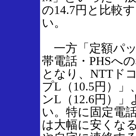
の14.7円と比較
い。
一方「定額パッ
帯電話・PHSへ
となり、NTTド
プL（10.5円）」
ンL（12.6円）
い。特に固定電
は大幅に安くな