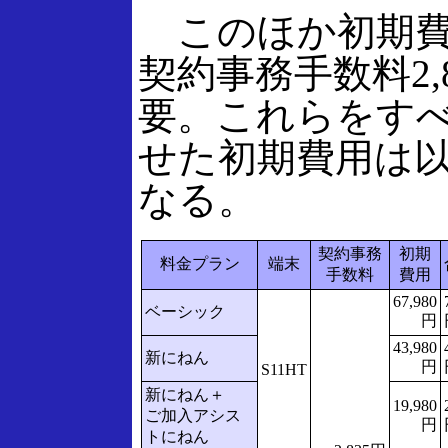
このほか初期費
契約事務手数料2,
要。これらをす
せた初期費用は
なる。
契約事務
初期
料金プラン
端末
手数料
費用
67,980
ベーシック
円
43,980
新にねん
円
S11HT
新にねん＋
19,980
ご加入アシス
円
トにねん