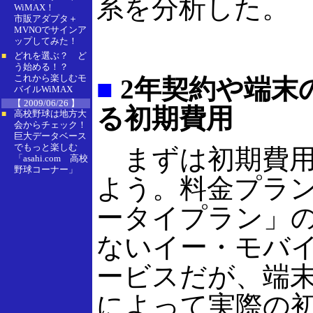
系を分析した。
WiMAX！
市販アダプタ＋
MVNOでサインア
ップしてみた！
どれを選ぶ？ ど
■
う始める！？
これから楽しむモ
■
2年契約や端末
バイルWiMAX
【 2009/06/26 】
る初期費用
高校野球は地方大
■
会からチェック！
巨大データベース
でもっと楽しむ
まずは初期費用
「asahi.com 高校
野球コーナー」
よう。料金プラ
ータイプラン」の
ないイー・モバ
ービスだが、端
によって実際の初