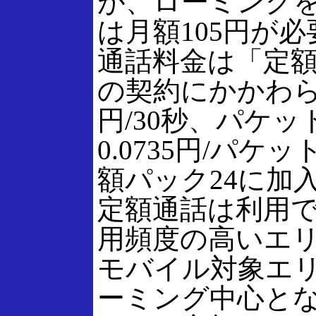
が、ローミング
は月額105円が
通話料金は「定額
の契約にかかわらず
円/30秒、パケッ
0.0735円/パケ
額パック24に加
定額通話は利用
用頻度の高いエ
モバイル対象エ
ーミング中心と