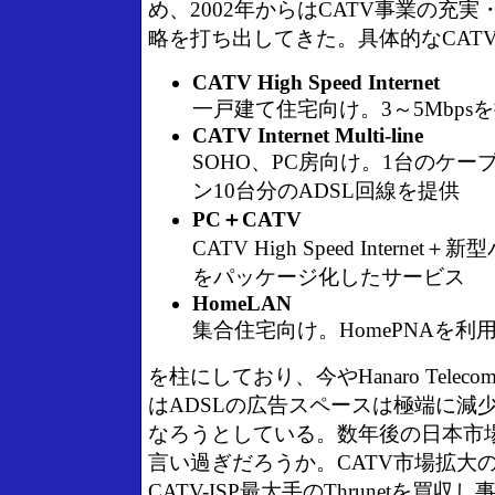
め、2002年からはCATV事業の充
略を打ち出してきた。具体的なCAT
CATV High Speed Internet
一戸建て住宅向け。3～5Mbps
CATV Internet Multi-line
SOHO、PC房向け。1台のケ
ン10台分のADSL回線を提供
PC＋CATV
CATV High Speed Intern
をパッケージ化したサービス
HomeLAN
集合住宅向け。HomePNAを利用
を柱にしており、今やHanaro Tele
はADSLの広告スペースは極端に減少
なろうとしている。数年後の日本市
言い過ぎだろうか。CATV市場拡大
CATV-ISP最大手のThrunetを買