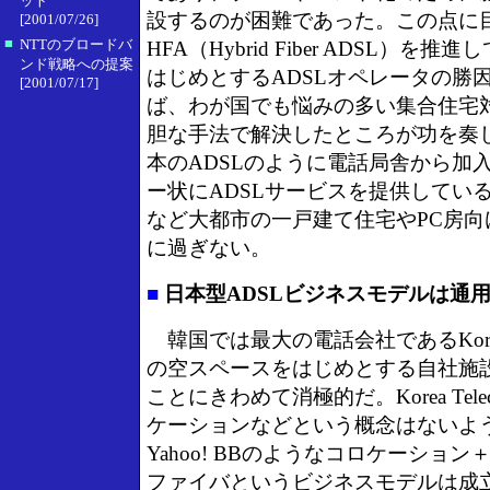
ット
設するのが困難であった。この点に
[2001/07/26]
■
NTTのブロードバ
HFA（Hybrid Fiber ADSL）を推進
ンド戦略への提案
はじめとするADSLオペレータの勝
[2001/07/17]
ば、わが国でも悩みの多い集合住宅対
胆な手法で解決したところが功を奏
本のADSLのように電話局舎から加
ー状にADSLサービスを提供してい
など大都市の一戸建て住宅やPC房向
に過ぎない。
■
日本型ADSLビジネスモデルは通用
韓国では最大の電話会社であるKorea 
の空スペースをはじめとする自社施設
ことにきわめて消極的だ。Korea Tel
ケーションなどという概念はないよ
Yahoo! BBのようなコロケーショ
ファイバというビジネスモデルは成