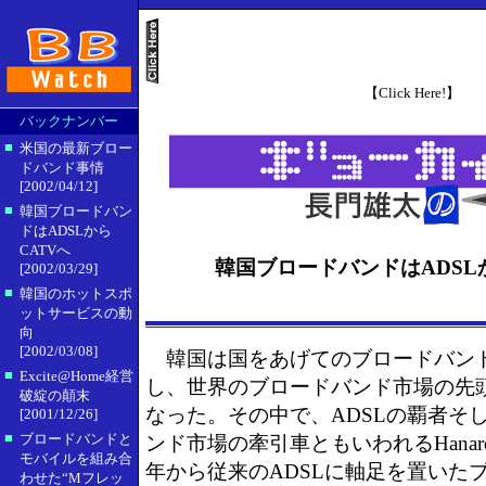
【Click Here!】
バックナンバー
■
米国の最新ブロー
ドバンド事情
[2002/04/12]
■
韓国ブロードバン
ドはADSLから
CATVへ
韓国ブロードバンドはADSL
[2002/03/29]
■
韓国のホットスポ
ットサービスの動
向
[2002/03/08]
韓国は国をあげてのブロードバン
■
Excite@Home経営
し、世界のブロードバンド市場の先
破綻の顛末
なった。その中で、ADSLの覇者そ
[2001/12/26]
■
ブロードバンドと
ンド市場の牽引車ともいわれるHanaro T
モバイルを組み合
年から従来のADSLに軸足を置いた
わせた“Mフレッ