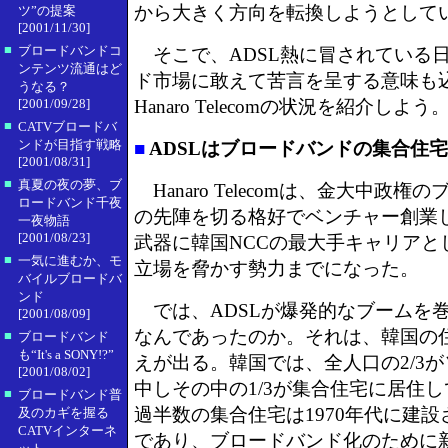
から大きく方向を転換しようとして
ツ”の提案
[2001/11/30]
■
ブロードバンドコ
そこで、ADSL熱に冒されている
ンテンツ流通はど
ド市場に敢えて苦言を呈する意味も
うなる？
[2001/09/28]
Hanaro Telecomの状況を紹介しよう
■
CATVブロードバ
ンドが目指す戦略
■
ADSLはブロードバンドの集合住
[2001/08/31]
■
真夏の夜の夢、ブ
Hanaro Telecomは、金大中政
ロードバンド千夜
の先陣を切る格好でベンチャー創業し
一夜物語
[2001/08/23]
武器に韓国NCCの最大手キャリアとしてKo
■
一気に進むか、モ
立場を脅かす勢力までになった。
バイルブロードバ
ンド
では、ADSLが爆発的なブームを
[2001/08/09]
なんであったのか。それは、韓国の
■
ブロードバンド
も“It's a SONY!?”
えが出る。韓国では、全人口の2/3
[2001/08/02]
中しその中の1/3が集合住宅に居住
■
ブロードバンド普
過半数の集合住宅は1970年代に建
及のカギを握る
CATVインターネ
であり、ブロードバンド化のために