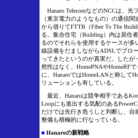
Hanaro TelecomなどのNCCは
（東京電力のようなもの）の通信関連子
から借りてFTTB（Fiber To The Bu
る。集合住宅（Building）内は居
るのでそれらを使用するケースが多
線設備をだましながらADSLでブロ
ってきたというのが真実だ。したがっ
然性はなく、HomePNAやHomeR
に、HanaroではHomeLANと称して
リューションも有している。
最近、Hanaroは競争相手であるKorea T
Loopにも進出する気配のあるPower
だけでは先行き危うしと判断し、自
整備も積極的に行なっている。
■
Hanaroの新戦略