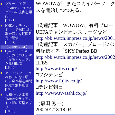
WOWOWが、またスカイパーフェク
グリー、PC版
■
「GREE」でFlash
スを開始しつつある。
ゲームの提供を開
始
[13:21]
□関連記事「WOWOW、有料ブロ
NHKオンデマン
■
ド、「第60回 紅白
UEFAチャンピオンズリーグなど」
歌合戦」を期間限
http://bb.watch.impress.co.jp/news/2
定で配信
[11:54]
□関連記事「スカパー、ブロードバ
【 2009/12/24 】
料配信する「SKY Perfect BB」」
GyaO!、アニメ
■
「テガミバチ」や
http://bb.watch.impress.co.jp/news/200
「赤ちゃんと僕」
□TBS
を無料配信
[18:46]
http://www.tbs.co.jp/
アニメワン、「う
■
□フジテレビ
みねこのなく頃
http://www.fujitv.co.jp/
に」全26話を期間
限定で無料配信
□テレビ朝日
[18:39]
http://www.tv-asahi.co.jp/
大和ハウス工業、
■
Twitterクライアン
（
森田 秀一
）
ト搭載の家型アプ
リ
2002/01/18 18:04
[18:03]