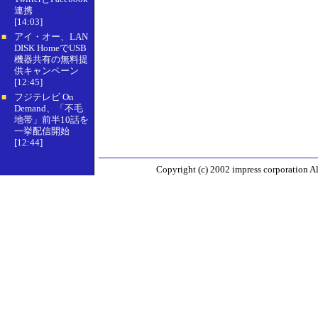
連携
[14:03]
アイ・オー、LAN
■
DISK HomeでUSB
機器共有の無料提
供キャンペーン
[12:45]
フジテレビ On
■
Demand、「不毛
地帯」前半10話を
一挙配信開始
[12:44]
Copyright (c) 2002 impress corporation All