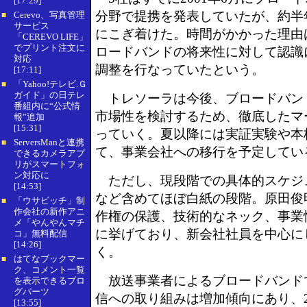
[17:29]
分野で提携を発表していたが、約半
Cerevo、写真管理
■
サービス
にこぎ着けた。時間がかかった理由
「CEREVO LIFE」
でプリント注文に
ロードバンドの将来性に対して認識
対応
調整を行なっていたという。
[17:11]
「Yahoo!テレビ.Ｇ
■
ガイド」の日テレ
トレソーラは今後、ブロードバン
番組内に“公式情
市場性を検討するため、徹底したマ
報”追加
[15:31]
っていく。夏以降には実証実験や本
ServersManと連携
■
て、事業会社への移行を予定してい
できるカメラアプ
リがスマートフォ
ン対応に
ただし、現段階での具体的スケジ
[14:53]
など含めてほぼ白紙の段階。原田俊
「ウサビッチ」制
■
作会社の新作アニ
作権の保護、技術的なネック、事業
メ「やんやんマチ
に挙げており、新会社社員を中心に
コ」無料配信
[14:26]
く。
はてなブックマー
■
ク、コメント一覧
放送事業者によるブロードバンド
を表示できるブロ
グパーツ
信への取り組みは増加傾向にあり、20
[13:55]