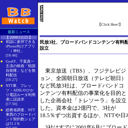
【Click Here!】
最新ニュース
【 2009/12/25 】
初詣に参拝できる
民放3社、ブロードバンドコンテンツ有料
■
iPhone向けアプリ
設立
「ｉ神社」
[18:46]
GyaO!、千葉真一
■
主演の映画「戦国
東京放送（TBS）、フジテレビジ
自衛隊」などを無
料配信
ョン、全国朝日放送（テレビ朝日）
[18:27]
など民放3社は、ブロードバンドコ
NTT東、フレッ
■
ツ・ADSLやひか
ンテンツ有料配信の事業化を目的と
り電話ルータ利用
者に誤請求
した企画会社「トレソーラ」を設立
[17:50]
した。資本金は2億円で、3社が
総務省調査、NTT
■
東西のブロードバ
18.5％ずつ出資するほか、NTTや
ンド契約数シェア
は51.1％
3社はすでに2001年6月にブロー