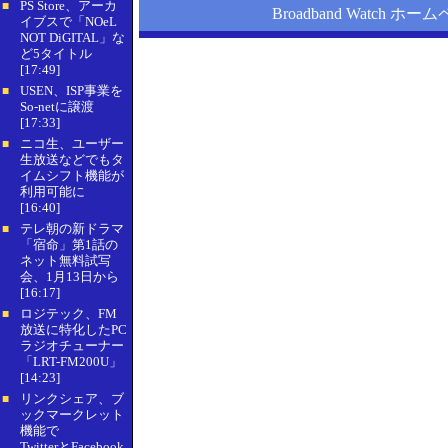
PS Store、アーカ
■
Broadband Watch ホー
イブスで「NOeL
NOT DiGITAL」な
ど5タイトル
[17:49]
USEN、ISP事業を
■
So-netに譲渡
[17:33]
ニコ生、ユーザー
■
生放送などでもタ
イムシフト機能が
利用可能に
[16:40]
テレ朝の新ドラマ
■
「宿命」第1話の
ネット無料試写
会、1月13日から
[16:17]
ロジテック、FM
■
放送に特化したPC
ラジオチューナー
「LRT-FM200U」
[14:23]
リンクシェア、ブ
■
ックマークレット
機能で
TwitterとFacebook