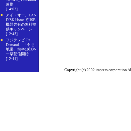
連携
[14:03]
アイ・オー、LAN
■
DISK HomeでUSB
機器共有の無料提
供キャンペーン
[12:45]
フジテレビ On
■
Demand、「不毛
地帯」前半10話を
一挙配信開始
[12:44]
Copyright (c) 2002 impress corporation All