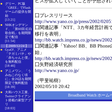
ビスが拡大していくことが予想され
グリー、PC版
■
「GREE」でFlash
ゲームの提供を開
囗プレスリリース
始
[13:21]
http://www.yano.co.jp/press/2002/020
NHKオンデマン
■
囗関連記事「NTT、3カ年経営計画
ド、「第60回 紅白
歌合戦」を期間限
移行を表明」
定で配信
http://bb.watch.impress.co.jp/news/200
[11:54]
囗関連記事「Yahoo! BB、BB Ph
【 2009/12/24 】
GyaO!、アニメ
■
始」
「テガミバチ」や
「赤ちゃんと僕」
http://bb.watch.impress.co.jp/news/20
を無料配信
囗矢野経済研究所
[18:46]
http://www.yano.co.jp/
アニメワン、「う
■
みねこのなく頃
に」全26話を期間
（
甲斐祐樹
）
限定で無料配信
2002/05/10 20:42
[18:39]
大和ハウス工業、
■
Broadband Watch ホー
Twitterクライアン
ト搭載の家型アプ
リ
[18:03]