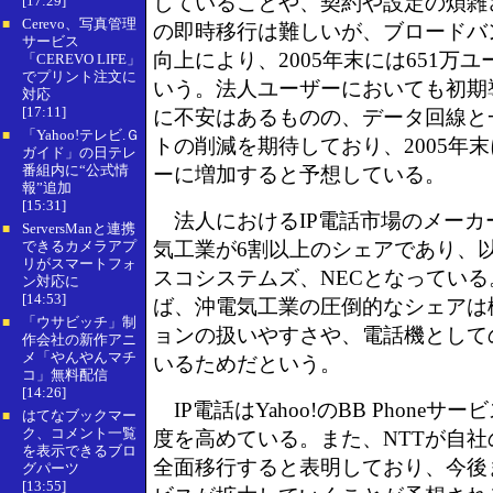
していることや、契約や設定の煩雑
[17:29]
Cerevo、写真管理
■
の即時移行は難しいが、ブロードバ
サービス
向上により、2005年末には651万
「CEREVO LIFE」
でプリント注文に
いう。法人ユーザーにおいても初期
対応
[17:11]
に不安はあるものの、データ回線と
「Yahoo!テレビ.Ｇ
■
トの削減を期待しており、2005年末に
ガイド」の日テレ
番組内に“公式情
ーに増加すると予想している。
報”追加
[15:31]
法人におけるIP電話市場のメーカ
ServersManと連携
■
できるカメラアプ
気工業が6割以上のシェアであり、
リがスマートフォ
スコシステムズ、NECとなってい
ン対応に
[14:53]
ば、沖電気工業の圧倒的なシェアは
「ウサビッチ」制
■
ョンの扱いやすさや、電話機として
作会社の新作アニ
メ「やんやんマチ
いるためだという。
コ」無料配信
[14:26]
IP電話はYahoo!のBB Phone
はてなブックマー
■
ク、コメント一覧
度を高めている。また、NTTが自社
を表示できるブロ
全面移行すると表明しており、今後
グパーツ
[13:55]