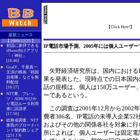
【Click Here!】
最新ニュース
【 2009/12/25 】
初詣に参拝できる
IP電話市場予測、2005年には個人ユーザー
■
iPhone向けアプリ
「ｉ神社」
[18:46]
GyaO!、千葉真一
■
矢野経済研究所は、国内におけるI
主演の映画「戦国
自衛隊」などを無
果を発表した。現時点での日本国内
料配信
話の規模は、個人は158万ユーザー、
[18:27]
NTT東、フレッ
■
ーであるという。
ツ・ADSLやひか
り電話ルータ利用
この調査は2001年12月から2002
者に誤請求
[17:50]
費者386名、IP電話の未導入企業5
総務省調査、NTT
■
およびその他の関係各社を対象に行
東西のブロードバ
ンド契約数シェア
所によれば、個人ユーザーは固定電
は51.1％