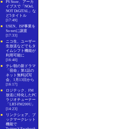
PS Store、アーカ
■
イブスで「NOeL
NOT DiGITAL」な
ど5タイトル
[17:49]
USEN、ISP事業を
■
So-netに譲渡
[17:33]
ニコ生、ユーザー
■
生放送などでもタ
イムシフト機能が
利用可能に
[16:40]
テレ朝の新ドラマ
■
「宿命」第1話の
ネット無料試写
会、1月13日から
[16:17]
ロジテック、FM
■
放送に特化したPC
ラジオチューナー
「LRT-FM200U」
[14:23]
リンクシェア、ブ
■
ックマークレット
機能で
TwitterとFacebook