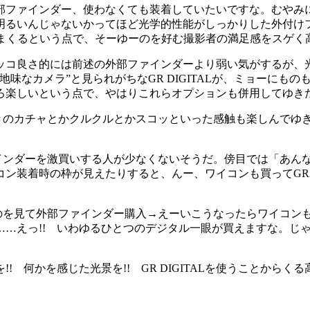
ファインダー、使わなくても装着していたいですな。むやみ
いんじゃないかってほど光学的性能がしっかりした外付けファイ
出しまくるという点で、そーゆーのを好む撮影者の満足感をスゲ
コ良さ的には前述の外部ファインダーより弱い気がするが、
味なカメラ”と見られがちなGR DIGITALが、ミョーにも
ろ楽しいという点で、やはりこれらオプションも併用してゆき
るときのカチャとかクルクルとかスコッといった感触も楽しんで
ファインダーを激買いする人が少なくないそうだ。傍目では「あ
ン装着時の枠が見えたりすると、んー、ワイコンも買ってGR2
てるのを見て外部ファインダー購入→えーいこうなったらワイコ
……えっ!! いわゆるひとつのデジタル一眼が買えますな。じ
景を!! 何かを感じた光景を!! GR DIGITALを使うことから