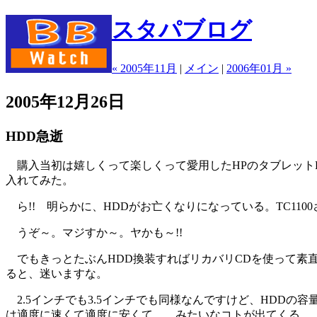
スタパブログ
« 2005年11月
|
メイン
|
2006年01月 »
2005年12月26日
HDD急逝
購入当初は嬉しくって楽しくって愛用したHPのタブレット
入れてみた。
ら!! 明らかに、HDDがお亡くなりになっている。TC11
うぞ～。マジすか～。ヤかも～!!
でもきっとたぶんHDD換装すればリカバリCDを使って素直に
ると、迷いますな。
2.5インチでも3.5インチでも同様なんですけど、HDD
は適度に速くて適度に安くて……みたいなコトが出てくる。