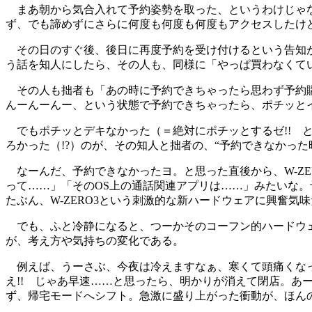
まあ朝から気合入れて予約姿勢を取った、というわけじゃな
ず、でも諦めずにさらに何度も何度も何度もアクセスしたけ
その日のすぐ後、後日に再度予約を受け付けるという告知が出
う話を知人にしたら、その人も、同様に「やっぱ買わなくて
その人も拙者も「あの時に予約できちゃったら思わず予約購入
んーんーんー、という状態で予約できちゃったら、ポチッと
でもポチッとデキなかった（＝絶対にポチッとするゼ!! 
ろかった（!?）のが、その知人と拙者の、“予約できなかっ
なーんだ、予約できなかったヨ。と思った直後から、W-ZE
って……」「そのOS上の通話関連アプリは……」みたいな
たぶん、W-ZERO3という刺激的な新ハードウェアに興奮気
でも、ふと冷静になると、つーかそのコーフン的ハードウェア
が、考え方や気持ちの変化である。
例えば、うーさぶ、今夜は冷えますなぁ、寒くて頭痛くなって
え!! じゃあ早速……と思ったら、明かりが消えて閉店。
ず、帰宅モードへシフト。急激に盛り上がった衝動が、ほん