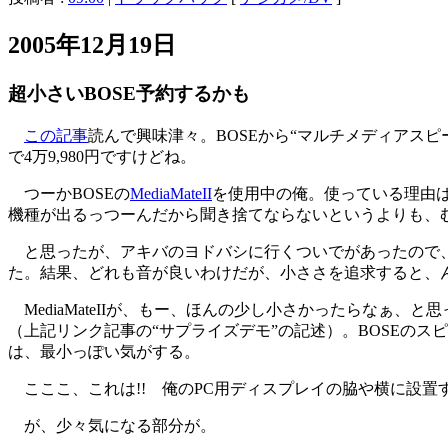
2005年12月19日
超小さいBOSE予約するかも
この記事
読んで興味津々。BOSEから“マルチメディアスピーカーのM
で4万9,980円ですけどね。
つーかBOSEの
MediaMateII
を使用中の俺。使っている理由
機種が出るっつーんだから聞き捨てならないというよりも、
と思ったが、アキバのヨドバシに行くついでがあったので、
た。結果、どれも音が良いわけだが、小ささを追求すると、
MediaMateIIが、もー、ほんの少し小さかったらなぁ、と
（上記リンク記事の“サプライズデモ”の記述）。BOSEのス
は、最小っぽい気がする。
こここ、これは!! 俺のPC用ディスプレイの脇や横に設置
が、少々気になる部分が。