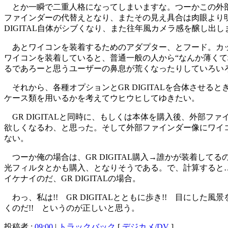
とか一瞬で二重人格になってしまいますな。つーかこの外部
ファインダーの代替えとなり、またその見え具合は肉眼より明る
DIGITAL自体がシブくなり、また往年風カメラ感を醸し
あとワイコンを装着するためのアダプター、とフード。カッ
ワイコンを装着していると、普通一般の人から“なんか薄くて地
るであろーと思うユーザーの鼻息が荒くなったりしていろい
それから、各種オプションとGR DIGITALを合体させ
ケース類を用いるかを考えてウヒウヒしてゆきたい。
GR DIGITALと同時に、もしくは本体を購入後、外部
欲しくなるわ、と思った。そして外部ファインダー像にワイコ
ない。
つーか俺の場合は、GR DIGITAL購入→誰かが装着し
光フィルタとかも購入、となりそうである。で、計算すると
イケナイのだ、GR DIGITALの場合。
わっ、私は!! GR DIGITALとともに歩き!! 目にした風
くのだ!! というのが正しいと思う。
投稿者 :
09:00
|
トラックバック
[
デジカメ/DV
]