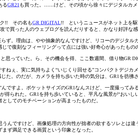
ある
GR21
も買った。……けど、その頃から徐々にデジタルカメ
ク!! その名も
GR DIGITAL
!! というニュースがネット上を
TALを速攻で買った人のウェブログを読んだりすると、かなり好評な
には至らず。理由は、やや抽象的なんですけど、リコーのデジタ
じで復刻なフィーリングって点には強い好奇心があったものの、結
思っていた。ら、その機会を得、ここ数週間、借り物GR DIG
はですねぇ、実に気持ちよく“いじくり回せる”コンパクトデジカ
うと感じた。のだが、カメラを持ち歩いた時の気分は、GR1を彷彿
”んですよ。ポケットサイズのGR1なんスけど、一度撮ってみ
が得られた。GR1を持ち歩いていると、平凡な風景が“おいし
者としてのモチベーションが高まったものだ。
うんですけど、画像処理の方向性が拙者の欲するソレとは違う
ずまず満足できる画質という印象となった。