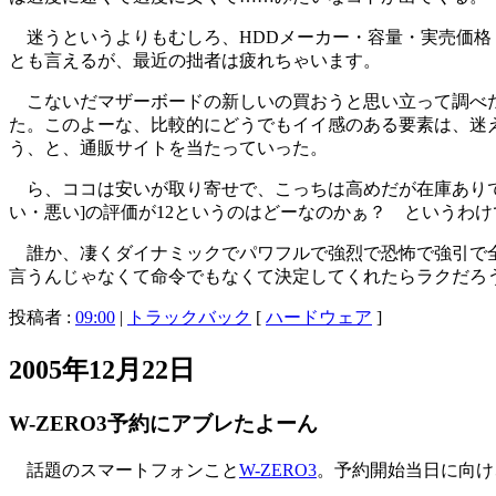
迷うというよりもむしろ、HDDメーカー・容量・実売価格
とも言えるが、最近の拙者は疲れちゃいます。
こないだマザーボードの新しいの買おうと思い立って調べた
た。このよーな、比較的にどうでもイイ感のある要素は、迷
う、と、通販サイトを当たっていった。
ら、ココは安いが取り寄せで、こっちは高めだが在庫ありで
い・悪い]の評価が12というのはどーなのかぁ？ というわ
誰か、凄くダイナミックでパワフルで強烈で恐怖で強引で全然
言うんじゃなくて命令でもなくて決定してくれたらラクだろ
投稿者 :
09:00
|
トラックバック
[
ハードウェア
]
2005年12月22日
W-ZERO3予約にアブレたよーん
話題のスマートフォンこと
W-ZERO3
。予約開始当日に向け