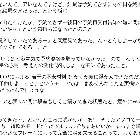
いんで、アレなんですけど、結局は予約できずにその日を終
ど結局ダメだった、という感じ。
たわけだが、予約できず～後日の予約再受付告知の短い間に、
いいや～」という気持ちになったとのこと。
していたであろー」と同意見であった。ん～どうしよーかなー
イッてたであろー、と。
というほど激本気で予約姿勢を取っていなかった）ので、わり
た時の心境・考え方の変化”が同じよーなモンであったこと。
RO3における“若干の不安材料”ばかりが頭に浮かんできたの
。予約しよーっと、というモードでは「まあそんなこたぁ実機
味だったんでしょうな。
と我々の間に段差もしくは溝ができた状態だと、意外にW-Z
きた～、というところに明かりが。あ!! そうだアソコで一杯
あーもー超飲酒モードだったのに……でもまあいいか、まっすぐ
の小さなブレーキによって完全に消え失せることって、よくあ