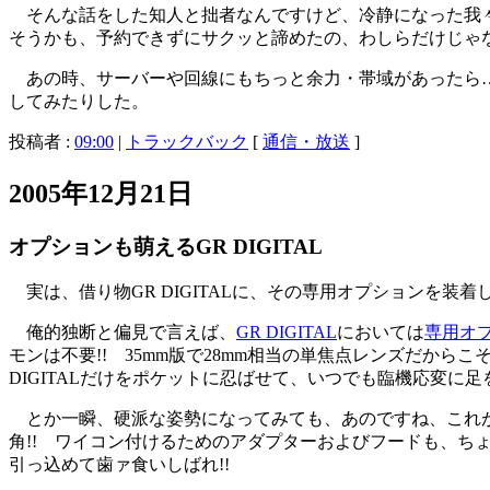
そんな話をした知人と拙者なんですけど、冷静になった我々
そうかも、予約できずにサクッと諦めたの、わしらだけじゃ
あの時、サーバーや回線にもちっと余力・帯域があったら……た
してみたりした。
投稿者 :
09:00
|
トラックバック
[
通信・放送
]
2005年12月21日
オプションも萌えるGR DIGITAL
実は、借り物GR DIGITALに、その専用オプションを
俺的独断と偏見で言えば、
GR DIGITAL
においては
専用オ
モンは不要!! 35mm版で28mm相当の単焦点レンズだからこそ
DIGITALだけをポケットに忍ばせて、いつでも臨機応変に足
とか一瞬、硬派な姿勢になってみても、あのですね、これがで
角!! ワイコン付けるためのアダプターおよびフードも、ちょい
引っ込めて歯ァ食いしばれ!!