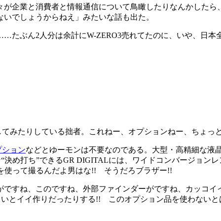
が企業と消費者と情報通信について鳥瞰したりなんかしたら
ないでしょうからねえ」みたいな話も出た。
ぶん2人分は余計にW-ZERO3売れてたのに、いや、日本全
装着してみたりしている拙者。これねー、オプションねー、ちょっ
プション
などとゆーモンは不要なのである。大型・高精細な液晶
“決め打ち”できるGR DIGITALには、ワイドコンバージョン
を使って撮るんだよ男はな!! そうだろブラザー!!
すね、このですね、外部ファインダーがですね、カッコイイん
とイイ作りだったりする!! このオプション品を使わないとは何事か