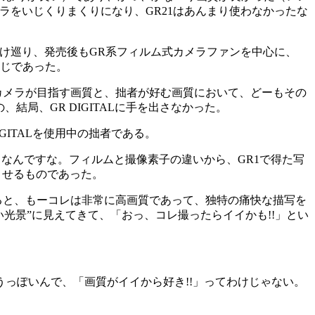
ラをいじくりまくりになり、GR21はあんまり使わなかったな
駆け巡り、発売後もGR系フィルム式カメラファンを中心に、
感じであった。
ルカメラが目指す画質と、拙者が好む画質において、どーもその
局、GR DIGITALに手を出さなかった。
ITALを使用中の拙者である。
メなんですな。フィルムと撮像素子の違いから、GR1で得た写
させるものであった。
ると、もーコレは非常に高画質であって、独特の痛快な描写を
い光景”に見えてきて、「おっ、コレ撮ったらイイかも!!」とい
っぽいんで、「画質がイイから好き!!」ってわけじゃない。