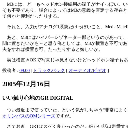
M3には、どーもヘッドホン接続用の端子がナイっぽい。い
そも不要であり、場合によってはM3の意義を否定する存在とも
て何かと便利だったりする。
それと、入力がアナログ1系統だけっぽいこと。MediaMat
あと、M3にはハイパーレゾネーター部というのがあって、
間に置きたいかも～と思う俺としては、M3が横置き不可であっ
夫をすれば横置き可、だったりすると嬉しいが。
実は横置きOKで写真じゃ見えないけどヘッドホン端子もある
投稿者 :
09:00
|
トラックバック
[
オーディオ/ビデオ
]
2005年12月16日
いい触り心地のGR DIGITAL
つい最近まで使っていた、という気がしちゃう“非常によく
オリンパスのOMシリーズ
ですが。
さておき、GR1はスゲく良かったのだ。細かい話は割愛す