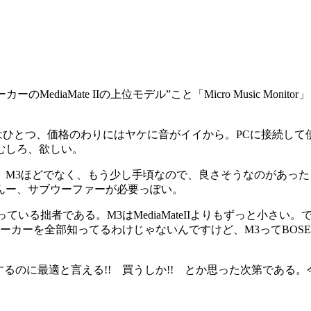
ediaMate IIの上位モデル”こと「Micro Music Mon
はひとつ、価格のわりにはヤケに音がイイから。PCに接続して
むしろ、欲しい。
M3ほどでなく、もう少し手頃なので、良さそうなのがあったり
んー、サブウーファーが必要っぽい。
思っている拙者である。M3はMediaMateIIよりもずっと小
ピーカーを全部知ってるわけじゃないんですけど、M3ってBOS
するのに最適と言える!! 買うしか!! とか思った次第である