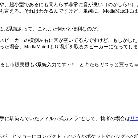
や、超小型であるにも関わらず非常に音が良い（のかしら!?）
言える。それはわかるんですけど、単純に、MediaMateI
eIIは2系統あって、これまた何かと便利なのだ。
スピーカーの横側左右に穴が空いてるんですけど、もしかした
た場合、MediaMateIIより場所を取るスピーカーになっ
し市販実機も3系統入力です～!! とキたらガスッと買っち
手に馴染んでいたフィルム式カメラ”として、拙者の場合は
リ
るが、ヒジョーにコンパクト（というかポケットやバッグへの