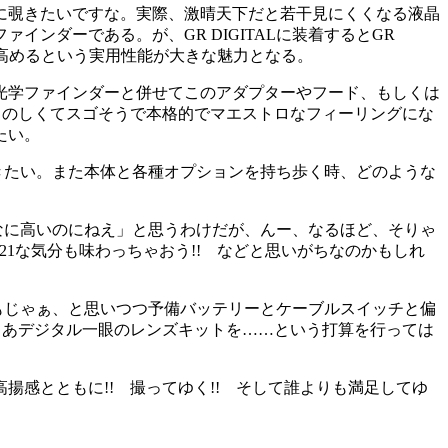
に覗きたいですな。実際、激晴天下だと若干見にくくなる液晶
ンダーである。が、GR DIGITALに装着するとGR
く高めるという実用性能が大きな魅力となる。
光学ファインダーと併せてこのアダプターやフード、もしくは
のものしくてスゴそうで本格的でマエストロなフィーリングにな
たい。
ゆきたい。また本体と各種オプションを持ち歩く時、どのような
んなに高いのにねえ」と思うわけだが、んー、なるほど、そりゃ
1な気分も味わっちゃおう!! などと思いがちなのかもしれ
ンもじゃぁ、と思いつつ予備バッテリーとケーブルスイッチと偏
ゃあデジタル一眼のレンズキットを……という打算を行っては
くる高揚感とともに!! 撮ってゆく!! そして誰よりも満足してゆ