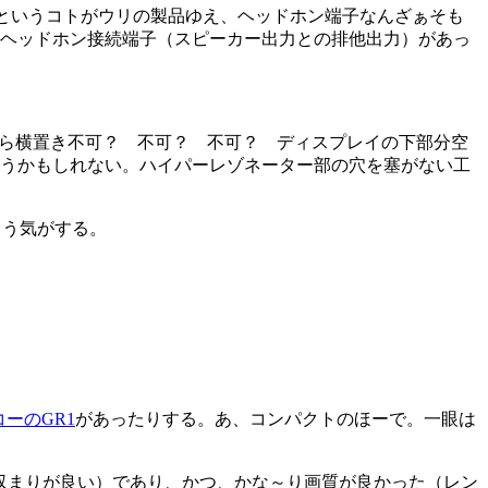
というコトがウリの製品ゆえ、ヘッドホン端子なんざぁそも
Iにはヘッドホン接続端子（スピーカー出力との排他出力）があっ
ら横置き不可？ 不可？ 不可？ ディスプレイの下部分空
てしまうかもしれない。ハイパーレゾネーター部の穴を塞がない工
ゃう気がする。
コーのGR1
があったりする。あ、コンパクトのほーで。一眼は
収まりが良い）であり、かつ、かな～り画質が良かった（レン