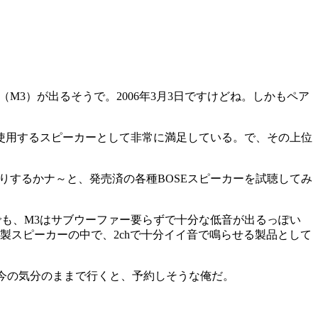
itor」（M3）が出るそうで。2006年3月3日ですけどね。しかもペア
使用するスピーカーとして非常に満足している。で、その上位
するかナ～と、発売済の各種BOSEスピーカーを試聴してみ
さい。でも、M3はサブウーファー要らずで十分な低音が出るっぽい
E製スピーカーの中で、2chで十分イイ音で鳴らせる製品として
。今の気分のままで行くと、予約しそうな俺だ。