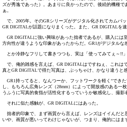
ズが秀逸であった）。あまりに良かったので、後続的機種で
ぁ。
で、2005年。そのGRシリーズがデジタル化されてカムバッ
GR DIGITALが話題になりまくった。また、GR DIGI
GR DIGITALに強い興味があった拙者であるが、購入
方向性が違うような印象があったからだ。GR1がデジタルな感
とか冷静なフリして書きつつも、実は「使ってみてぇ～!!」と
で、俺的雑感を言えば、GR DIGITALはですねぇ、これ
真とGR DIGITALで得た写真は、ぶっちゃけ、かなり違
GR1持ってると、なんつーか、フットワークを軽く“できた
し、もちろん広角レンズ（28mm）によって開放感のある一枚
うふうに写真的食指が活性化するっていうか敏感化し、撮影
それに似た感触が、GR DIGITALにはあった。
拙者的印象で、まず画質から言えば、レンズはイイんだと思
いや、画質が悪いってわけじゃないが、つまり、俺的にはま