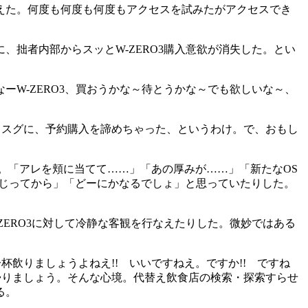
えた。何度も何度も何度もアクセスを試みたがアクセスでき
拙者内部からスッとW-ZERO3購入意欲が消失した。とい
W-ZERO3、買おうかな～待とうかな～でも欲しいな～、
とスグに、予約購入を諦めちゃった、というわけ。で、おもし
だ。「アレを頬に当てて……」「あの厚みが……」「新たなOS
いじってから」「どーにかなるでしょ」と思っていたりした。
ERO3に対して冷静な客観を行なえたりした。微妙ではある
飲りましょうよねえ!! いいですねえ。ですか!! ですね
帰りましょう。そんな心境。代替え飲食店の検索・探索すらせ
る。