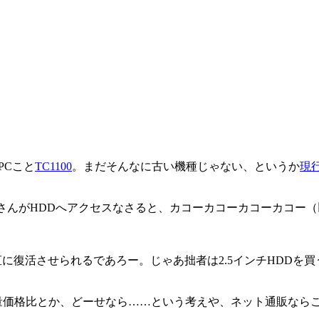
PCこと
TC1100
。まだそんなに古い機種じゃない、というか
現
00さんがHDDへアクセスなさると、カコーカコーカコーカコ
復活させられるであろー。じゃあ拙者は2.5インチHDDを買う
の容量価格比とか、どーせなら……という考えや、ネット通販な