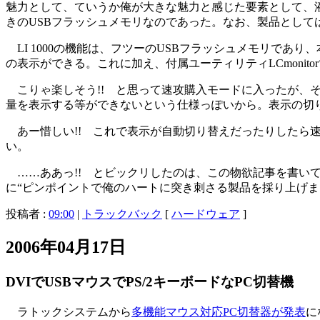
魅力として、ていうか俺が大きな魅力と感じた要素として、
きのUSBフラッシュメモリなのであった。なお、製品として
LI 1000の機能は、フツーのUSBフラッシュメモリであ
の表示ができる。これに加え、付属ユーティリティLCmonit
こりゃ楽しそう!! と思って速攻購入モードに入ったが、その
量を表示する等ができないという仕様っぽいから。表示の切り替
あー惜しい!! これで表示が自動切り替えだったりしたら速
い。
……ああっ!! とビックリしたのは、この物欲記事を書いている
に“ピンポイントで俺のハートに突き刺さる製品を採り上げ
投稿者 :
09:00
|
トラックバック
[
ハードウェア
]
2006年04月17日
DVIでUSBマウスでPS/2キーボードなPC切替機
ラトックシステムから
多機能マウス対応PC切替器が発表
に