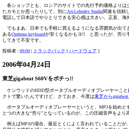
各ショップとも、ロシアのサイトでの先行予約価格よりは少
たカモとか思ったりして。別に
Art.Lebedev Studio
関連を信頼
電話して日本語でやりとりできる安心感は大きい。正直、海
でもまあ、日本でも手軽に買えるようになる雰囲気が出てきた。よろ
ある
Optimus keyboard
が安くなるかもヨ!! と思ったが、売り手側
してきて不安です。
投稿者 :
09:00
|
トラックバック
[
ハードウェア
]
2006年04月24日
東芝gigabeat S60Vをポチっ!!
ケンウッドのHDD型ポータブルオーディオプレーヤーこと
クトで驚いたんですけど、さておき、今度は
東芝からgigab
ポータブルオーディオプレーヤーというと、MP3を始めとする圧
とつの大きな“売り”となっているのが、この圧縮音声をより
例えばMP3の場合、最近とくによく言われていることだが