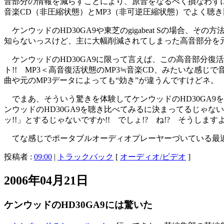
音部分の情報を減らすことにより、原音をなるべく損なわず
音楽CD（非圧縮状態）とMP3（非可逆圧縮状態）でよく聴
ケンウッドのHD30GA9や東芝のgigabeat Sの場合
知らないっスけど、主に大幅削減されてしまった高音部分を
ケンウッドのHD30GA9に限って言えば、この高音部分復
ト!! MP3＜高音復活状態のMP3≒音楽CD、みたいな感
曲や元のMP3データによっても“効き”が違うんですけどネ。
でまあ、そういう驚きを体験してケンウッドのHD30GA9
ンウッドのHD30GA9を聴き比べてみるに決まってるじゃな
ッ!!」とするじゃないですか!! でしょ!? ね!? そうします
てな感じでポータブルオーディオプレーヤーづいている最
投稿者 :
09:00
|
トラックバック
[
オーディオ/ビデオ
]
2006年04月21日
ケンウッドのHD30GA9には驚いた