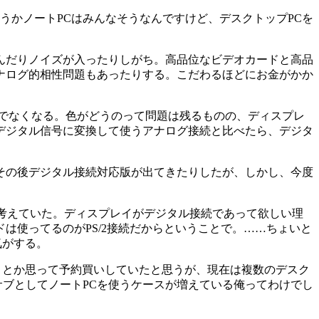
うかノートPCはみんなそうなんですけど、デスクトップPCを
んだりノイズが入ったりしがち。高品位なビデオカードと高品
ナログ的相性問題もあったりする。こだわるほどにお金がかか
でなくなる。色がどうのって問題は残るものの、ディスプレ
デジタル信号に変換して使うアナログ接続と比べたら、デジタ
その後デジタル接続対応版が出てきたりしたが、しかし、今度
と考えていた。ディスプレイがデジタル接続であって欲しい理
は使ってるのがPS/2接続だからということで。……ちょいと
気がする。
!」とか思って予約買いしていたと思うが、現在は複数のデスク
サブとしてノートPCを使うケースが増えている俺ってわけでし