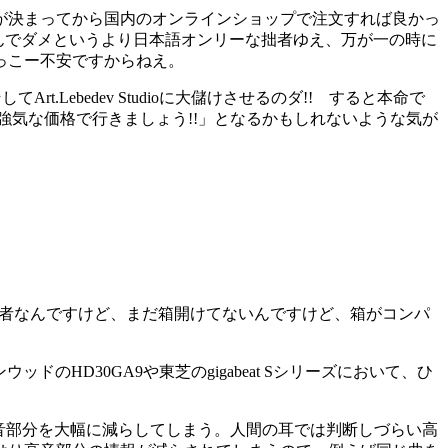
が決まってから国内のオンラインショップで注文すれば良かっ
んでダメというより日本語オンリーな拙者ゆえ、万が一の時に
っこー不安ですからねえ。
ebedev Studioに大儲けさせるのダ!! すると本命で
ーンと強気な価格で行きましょう!!」となるかもしれないような気が
拙者なんですけど、まだ箱開けてないんですけど、箱がコンパ
D30GA9や東芝のgigabeat Sシリーズにおいて、ひ
音部分を大幅に減らしてしまう。人間の耳では判断しづらい高