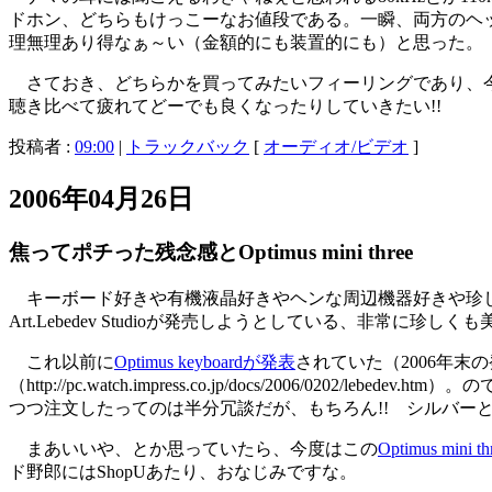
ドホン、どちらもけっこーなお値段である。一瞬、両方のヘッ
理無理あり得なぁ～い（金額的にも装置的にも）と思った。
さておき、どちらかを買ってみたいフィーリングであり、今
聴き比べて疲れてどーでも良くなったりしていきたい!!
投稿者 :
09:00
|
トラックバック
[
オーディオ/ビデオ
]
2006年04月26日
焦ってポチった残念感とOptimus mini three
キーボード好きや有機液晶好きやヘンな周辺機器好きや珍し
Art.Lebedev Studioが発売しようとしている、非常に
これ以前に
Optimus keyboardが発表
されていた（2006年末の発
（http://pc.watch.impress.co.jp/docs/200
つつ注文したってのは半分冗談だが、もちろん!! シルバー
まあいいや、とか思っていたら、今度はこの
Optimus m
ド野郎にはShopUあたり、おなじみですな。