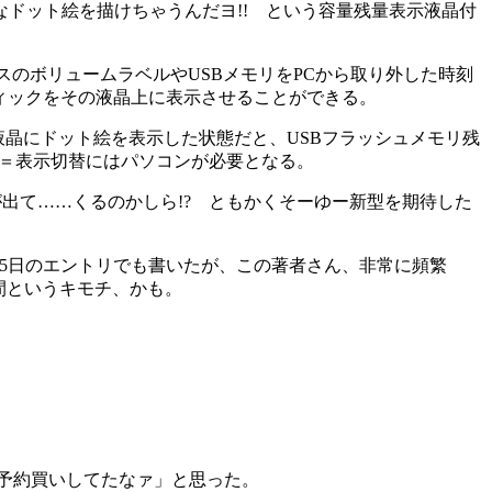
ドット絵を描けちゃうんだヨ!! という容量残量表示液晶付
イスのボリュームラベルやUSBメモリをPCから取り外した時刻
ラフィックをその液晶上に表示させることができる。
の液晶にドット絵を表示した状態だと、USBフラッシュメモリ残
ない＝表示切替にはパソコンが必要となる。
出て……くるのかしら!? ともかくそーゆー新型を期待した
4月05日のエントリでも書いたが、この著者さん、非常に頻繁
間というキモチ、かも。
予約買いしてたなァ」と思った。