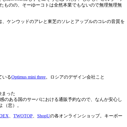
ったものの、そーゆーコトは全然本業でもないので無理無理無
は、ケンウッドのアレと東芝のソレとアップルのコレの音質を
ている
Optimus mini three
。ロシアのデザイン会社こと
が決まった
ですよええ!! 妙に親近感のある国のサーバにおける通販予約なので、なんか安心し
よ（悲）。
DEX
、
TWOTOP
、
ShopU
の各オンラインショップ。キーボー