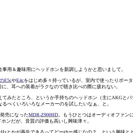
仕事用＆趣味用にヘッドホンを新調しようかと思いまして。
のE5c
や
E4c
をはじめ多々持っているが、室内で使ったりポータ
前に、耳への装着がラクなので聴き比べの際に疲れない。
てみたところ、というか手持ちのヘッドホン（主にAKGとパ
なるべくいろいろなメーカーのを試したいなぁ、と。
発売になった
MDR-Z900HD
。もうひとつはオーディオファン
ドホンだが、音質の評価も高いし興味津々。
0kHzとかが再生できるってどーゆー感じなの？ という興味と