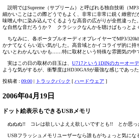
説明ではSupreme（サプリーム）と呼ばれる独自技術（
細かいことはこの際どうでもよく、非常に非常に鋭く緻密だ
味噌ん中に染み込んでくるような高音の広がりが全然違った
な自然な音だろうか？ クラシックなんかを聴けばもっとよ
ちなみに、各ポータブルオーディオプレイヤーでMP3/320kbp
かナてなくらい近い気がした。高音域とかイコライザ的に持
ないとわかんないかも……特に取材という特殊な雰囲気の中では
実はこの日の取材の目玉は、
U717という1DINのカーオー
ような気がするが、衝撃度はHD30GA9が最強な感じであっ
投稿者 :
09:00
|
トラックバック
[
ハードウェア
]
2006年04月19日
ドット絵表示もできるUSBメモリ
ぬぬぬ!! コレは欲しいよええ欲しいですとも!! とか思っ
USBフラッシュメモリユーザーなら誰もがちょっと気にな