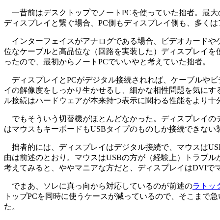
一昔前はデスクトップでノートPCを使っていた拙者。最大の
ディスプレイと繋ぐ場合、PC側もディスプレイ側も、多く
インターフェイスがアナログである場合、ビデオカードやケ
位なケーブルと高品位な（回路を実装した）ディスプレイを
ったので、最初からノートPCでいいやと考えていた拙者。
ディスプレイとPCがデジタル接続されれば、ケーブルやビ
イの解像度をしっかり生かせるし、細かな相性問題を気にす
ル接続はハードウェアが本来持つ表示に関わる性能をより十
でもそういう切替機がほとんどなかった。ディスプレイのデ
はマウスもキーボードもUSBタイプのものしか接続できない
拙者的には、ディスプレイはデジタル接続で、マウスはUSB
由は前述のとおり。マウスはUSBの方が（経験上）トラブル
考えてみると、ややマニアな方だと、ディスプレイはDVIでマ
でまあ、ソレに真っ向から対応しているのが前述の
ラトック
トップPCを同時に使うケースが減っているので、そこまで急
た。