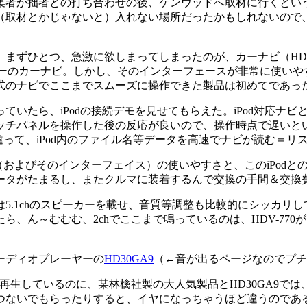
集者が拙者との打ち合わせの後、ケンウッドへ取材に行くとい
（取材とかじゃないと）入れない場所だったかもしれないので
まずひとつ、急激に欲しまってしまったのが、カーナビ（HD
内容はフツーのカーナビ。しかし、そのインターフェースが非常に
式のナビでここまでスムーズに操作できた製品は初めてであっ
いたら、iPodの接続デモを見せてもらえた。iPod対応ナ
。タッチパネルを操作した後の反応が良いので、操作時点で遅い
違って、iPod内のファイル名等データを高速でナビが読む＝リ
（およびそのインターフェイス）の使いやすさと、このiPod
ータがたまるし、またクルマに装着するんで交換の手間＆交換
1chのスピーカーを載せ、音質等調整も比較的にシッカリして
、ん～むむむ、2chでここまで鳴っているのは、HDV-77
ーディオプレーヤーの
HD30GA9
（←音が出るページなのでプチ
を再生しているのに、某林檎社製の大人気製品とHD30GA9
つないでもらったりすると、イヤになっちゃうほど違うのであ