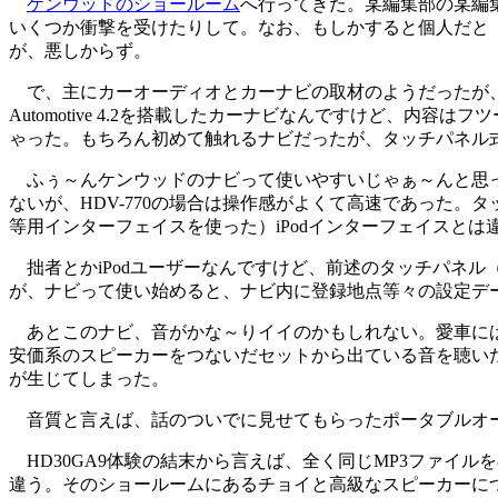
ケンウッドのショールーム
へ行ってきた。某編集部の某編
いくつか衝撃を受けたりして。なお、もしかすると個人だと
が、悪しからず。
で、主にカーオーディオとカーナビの取材のようだったが、
Automotive 4.2を搭載したカーナビなんですけど、
ゃった。もちろん初めて触れるナビだったが、タッチパネル
ふぅ～んケンウッドのナビって使いやすいじゃぁ～んと思って
ないが、HDV-770の場合は操作感がよくて高速であった
等用インターフェイスを使った）iPodインターフェイスとは
拙者とかiPodユーザーなんですけど、前述のタッチパネル
が、ナビって使い始めると、ナビ内に登録地点等々の設定デ
あとこのナビ、音がかな～りイイのかもしれない。愛車には5.
安価系のスピーカーをつないだセットから出ている音を聴いたら
が生じてしまった。
音質と言えば、話のついでに見せてもらったポータブルオ
HD30GA9体験の結末から言えば、全く同じMP3ファイル
違う。そのショールームにあるチョイと高級なスピーカーに