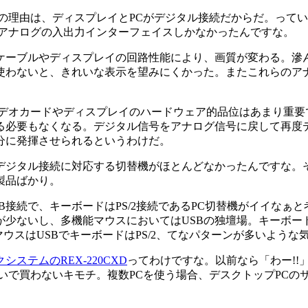
理由は、ディスプレイとPCがデジタル接続だからだ。ってい
はアナログの入出力インターフェイスしかなかったんですな。
ーブルやディスプレイの回路性能により、画質が変わる。滲
使わないと、きれいな表示を望みにくかった。またこれらのア
デオカードやディスプレイのハードウェア的品位はあまり重要
る必要もなくなる。デジタル信号をアナログ信号に戻して再度
分に発揮させられるというわけだ。
ジタル接続に対応する切替機がほとんどなかったんですな。
製品ばかり。
接続で、キーボードはPS/2接続であるPC切替機がイイなぁ
が少ないし、多機能マウスにおいてはUSBの独壇場。キーボード
ウスはUSBでキーボードはPS/2、てなパターンが多いような
システムのREX-220CXD
ってわけですな。以前なら「わー!
いで買わないキモチ。複数PCを使う場合、デスクトップPCの