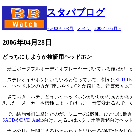
スタパブログ
« 2006年03月
|
メイン
|
2006年05月 »
2006年04月28日
どっちにしようか検証用ヘッドホン
最近ポータブルオーディオプレーヤーづいている俺だが、
ステレオイヤホンはいろいろと使っていて、例えば
SHURE
～、ヘッドホンの方が“使いやすい”とか感じる。音質云々以
さておき、ハテ、どういうヘッドホンがいいかなぁとか考え
思った。メーカーや機種によってけっこー音質変わるんで、
で、結局候補に挙げたのが、ソニーの2機種。ひとつは最近
SACDやDVD-Audio
向け、あるいはスタジオ等業務向けヘッ
ナマの耳には聞こえるわきゃねぇと思われる80kHzとか11