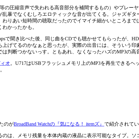
MP3等の圧縮音声で失われる高音部分を補間するもの）やプレ
が乱暴でなくむしろエロティックな音が出てくる。ジャズギタ
。わりあい短時間の聴取だったのでイマイチ細かいところまで
くわかったかも。
sで聞き比べた後、同じ曲をCDでも聴かせてもらったが、HD30G
ち上げてるのかなぁと思ったが、実際の出音には、そういう印
判断つかないっす。ともあれ、なくなったハズのMP3の高音域
ディオ
。U717はUSBフラッシュメモリ上のMP3を再生でき
た。
たのが
BroadBand Watchの『気になる！ itemズ』
で紹介されてい
るのは、メモリ残量を本体内蔵の液晶に表示可能なタイプ。ソ