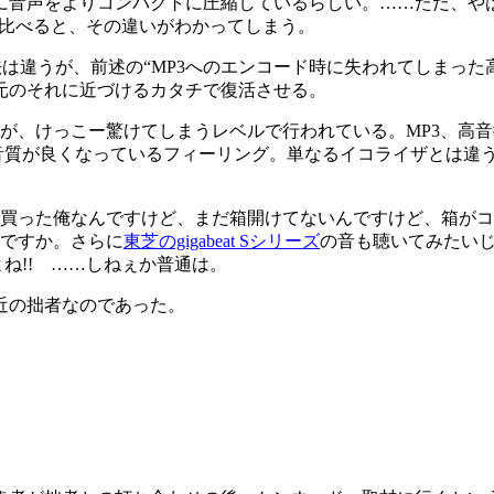
に音声をよりコンパクトに圧縮しているらしい。……ただ、や
き比べると、その違いがわかってしまう。
、その方法は違うが、前述の“MP3へのエンコード時に失われてし
元のそれに近づけるカタチで復活させる。
活が、けっこー驚けてしまうレベルで行われている。MP3、高音
じで音質が良くなっているフィーリング。単なるイコライザとは違
を買った俺なんですけど、まだ箱開けてないんですけど、箱がコ
いですか。さらに
東芝のgigabeat Sシリーズ
の音も聴いてみたいじゃな
よね!! ……しねぇか普通は。
近の拙者なのであった。