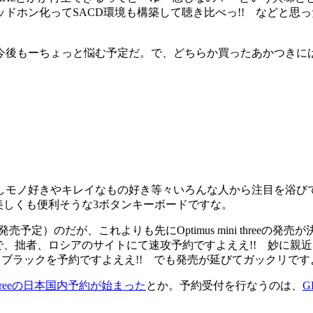
ドホン化ってSACD環境も構築して聴き比べっ!! などと思
後もーちょっと悩む予定だ。で、どちらか買ったあかつきに
モノ好きやキレイなもの好き等々いろんな人から注目を浴び
珍しくも美しくも便利そうな3ボタンキーボードですな。
売予定）のだが、これよりも先にOptimus mini threeの発売
6/0202/lebedev.htm）。ので、拙者、ロシアのサイトにて速攻予約
とブラックを予約ですよええ!! でも発売が延びてガックリです
ini threeの日本国内予約が始まった
とか。予約受付を行なうのは、
G