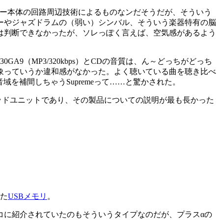
ーヤー本体の回路周辺技術によるものなンだそうだが、そういう
ーやジャズドラムの（弱い）シンバル、そういう楽器特有の脳
は判断できなかったが、ソレっぽく言えば、空気感があるよう
A9（MP3/320kbps）とCDの音質は、ん～どっちがどっち
象っていうか違和感がなかった。よく聴いている曲を聴き比べ
を補間しちゃうSupremeって……と驚かされた。
るヘッドユニットであり、その製品についての説明が最も長かった
た
USBメモリ
。
コに紹介されていたのもそういうタイプなのだが、プラスαの