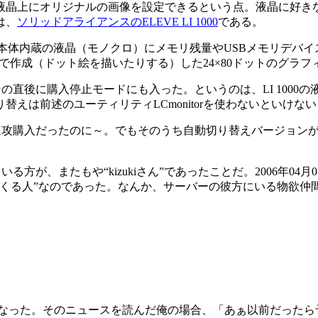
液晶上にオリジナルの画像を設定できるという点。液晶に好きな
は、
ソリッドアライアンスのELEVE LI 1000
である。
り、本体内蔵の液晶（モノクロ）にメモリ残量やUSBメモリデバ
orで作成（ドット絵を描いたりする）した24×80ドットのグ
直後に購入停止モードにも入った。というのは、LI 1000
えは前述のユーティリティLCmonitorを使わないといけ
攻購入だったのに～。でもそのうち自動切り替えバージョンが
方が、またもや“kizukiさん”であったことだ。2006年0
まくる人”なのであった。なんか、サーバーの彼方にいる物欲仲
なった。そのニュースを読んだ俺の場合、「あぁ以前だったら