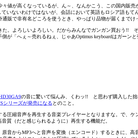
々値が高くなっているが、ん～、なんかこう、この国内販売
していないわけではないが、会話において英語もロシア語もて
外通販で非有名どころを使うとき、やっぱり品物が届くまでけ
しいよろしい。だからみんなでガンガン買おう!! そしてArt.L
が「へぇ～売れるねぇ、じゃあOptimus keyboardはガ
HD30GA9
の音に驚いて悩んみ、くわッ!! と思わず購入した
eat Sシリーズが発売になる
とのこと。
縮音声を再生する音楽プレイヤーとなりますな。で、ケンウッドのH
高音質（だと感じられるように）再生する機能だ。
、原音からMP3へと音声を変換（エンコード）するときに、高