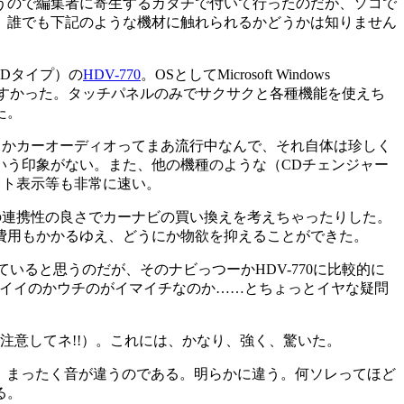
うので編集者に寄生するカタチで付いて行ったのだが、ソコで
、誰でも下記のような機材に触れられるかどうかは知りません
Dタイプ）の
HDV-770
。OSとしてMicrosoft Windows
使いやすかった。タッチパネルのみでサクサクと各種機能を使えち
た。
ビとかカーオーディオってまあ流行中なんで、それ自体は珍しく
という印象がない。また、他の機種のような（CDチェンジャー
スト表示等も非常に速い。
との連携性の良さでカーナビの買い換えを考えちゃったりした。
費用もかかるゆえ、どうにか物欲を抑えることができた。
いると思うのだが、そのナビっつーかHDV-770に比較的に
0がイイのかウチのがイマイチなのか……とちょっとイヤな疑問
注意してネ!!）。これには、かなり、強く、驚いた。
では、まったく音が違うのである。明らかに違う。何ソレってほど
る。