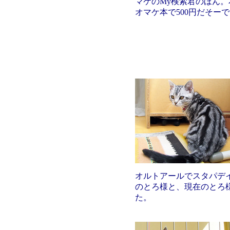
マケのMy検索君のほん。
オマケ本で500円だそー
オルトアールでスタパデ
のとろ様と、現在のとろ
た。