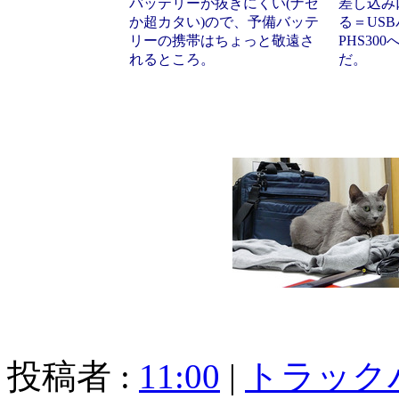
バッテリーが抜きにくい(ナゼ
差し込み
か超カタい)ので、予備バッテ
る＝US
リーの携帯はちょっと敬遠さ
PHS30
れるところ。
だ。
投稿者 :
11:00
|
トラック