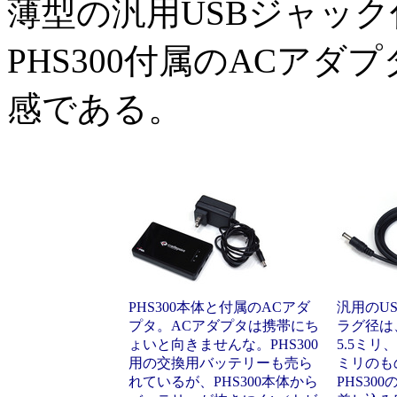
薄型の汎用USBジャッ
PHS300付属のACア
感である。
PHS300本体と付属のACアダ
汎用のU
プタ。ACアダプタは携帯にち
ラグ径は
ょいと向きませんな。PHS300
5.5ミリ
用の交換用バッテリーも売ら
ミリのも
れているが、PHS300本体から
PHS30