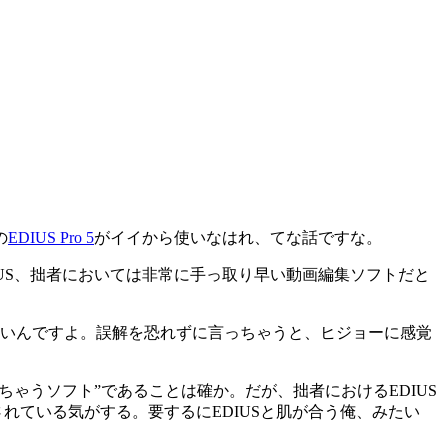
の
EDIUS Pro 5
がイイから使いなはれ、てな話ですな。
EDIUS、拙者においては非常に手っ取り早い動画編集ソフトだと
ないんですよ。誤解を恐れずに言っちゃうと、ヒジョーに感覚
きちゃうソフト”であることは確か。だが、拙者におけるEDIUS
されている気がする。要するにEDIUSと肌が合う俺、みたい