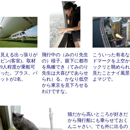
に見える出っ張りが
飛行中の（みのり先生
こういった有名な
ビン(客室)。取材
の）様子。眼下に都市
ドマークを上空か
9人程度が乗船可
を鳥瞰でき（てみのり
ックリと眺められ
だった。プラス、パ
先生は大喜びであらせ
見たことナイ風景
ットが2名。
られ）る。かなり低空
よマジで。
から東京を見下ろせる
わけですな。
猫だから高いところが好きだ
から飛行船にも乗らせておく
んニャさい。でも外に出るの