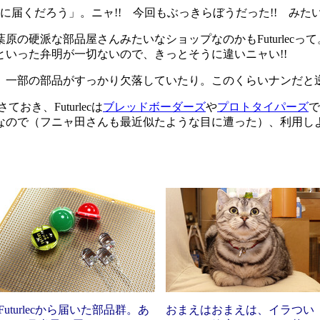
届くだろう」。ニャ!! 今回もぶっきらぼうだった!! みた
の硬派な部品屋さんみたいなショップなのかもFuturlecっ
いった弁明が一切ないので、きっとそうに違いニャい!!
、一部の部品がすっかり欠落していたり。このくらいナンだと
おき、Futurlecは
ブレッドボーダーズ
や
プロトタイパーズ
で
なので（フニャ田さんも最近似たような目に遭った）、利用し
Futurlecから届いた部品群。あ
おまえはおまえは、イラつい