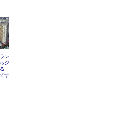
ラン
らジ
る。
です