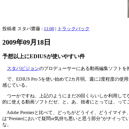
投稿者 スタパ齋藤 :
11:00
|
トラックバック
2009年09月18日
予想以上にEDIUSが使いやすい件
スタパビジョン
のプロデューサーにある動画編集ソフトを
で、EDIUS Pro 5を使い始めて2カ月弱。週に2度程度
感じている。
つーかですね、上記のようにまだ20回くらいしか利用して
的に使える動画ソフトだゼ、と。あ、拙者にとっては、って
Adobe Premierと比べて、どっちがどうイイ、どうイ
は“Premierにおいて疑問or気持ち悪いと思う部分”がナ
な。