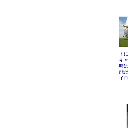
下
キャ
時は
能
イロ