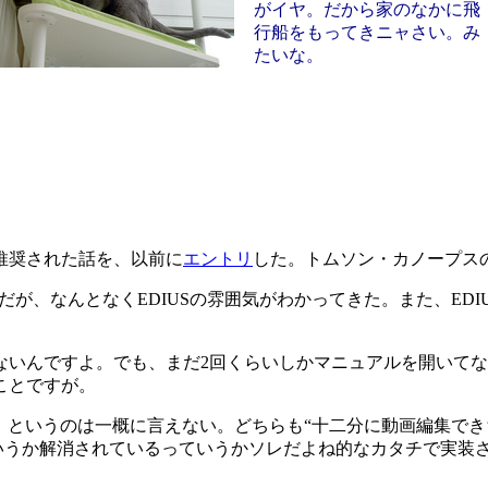
がイヤ。だから家のなかに飛
行船をもってきニャさい。み
たいな。
推奨された話を、以前に
エントリ
した。トムソン・カノープス
の使用だが、なんとなくEDIUSの雰囲気がわかってきた。また、
ないんですよ。でも、まだ2回くらいしかマニュアルを開いて
ことですが。
マイチ、というのは一概に言えない。どちらも“十二分に動画編集で
イっていうか解消されているっていうかソレだよね的なカタチで実装