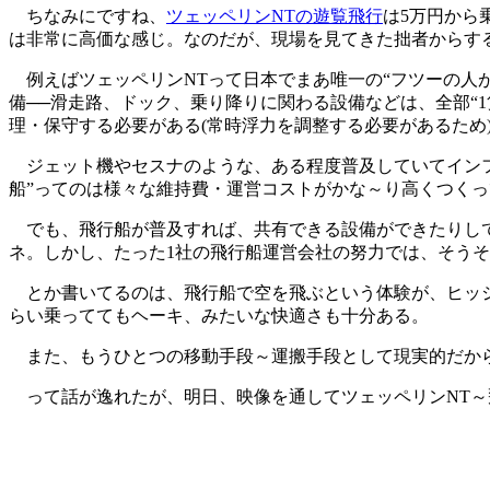
ちなみにですね、
ツェッペリンNTの遊覧飛行
は5万円から乗
は非常に高価な感じ。なのだが、現場を見てきた拙者からす
例えばツェッペリンNTって日本でまあ唯一の“フツーの人
備──滑走路、ドック、乗り降りに関わる設備などは、全部“
理・保守する必要がある(常時浮力を調整する必要があるため
ジェット機やセスナのような、ある程度普及していてインフ
船”ってのは様々な維持費・運営コストがかな～り高くつく
でも、飛行船が普及すれば、共有できる設備ができたりして
ネ。しかし、たった1社の飛行船運営会社の努力では、そう
とか書いてるのは、飛行船で空を飛ぶという体験が、ヒッジ
らい乗っててもヘーキ、みたいな快適さも十分ある。
また、もうひとつの移動手段～運搬手段として現実的だから
って話が逸れたが、明日、映像を通してツェッペリンNT～