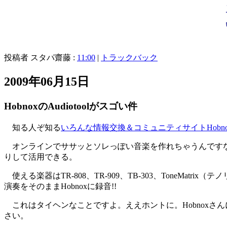
投稿者 スタパ齋藤 :
11:00
|
トラックバック
2009年06月15日
HobnoxのAudiotoolがスゴい件
知る人ぞ知る
いろんな情報交換＆コミュニティサイトHobno
オンラインでササッとソレっぽい音楽を作れちゃうんですな
りして活用できる。
使える楽器はTR-808、TR-909、TB-303、ToneM
演奏をそのままHobnoxに録音!!
これはタイヘンなことですよ。ええホントに。Hobnoxさん
さい。