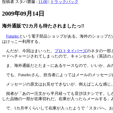
投稿者 スタパ齋藤 :
11:00
|
トラックバック
2009年09月14日
海外通販で2カ月も待たされましたっ!!
Futurlec
という電子部品ショップがある。海外のショップだ
はけっこー利用する。
んだが、今回はまいった。
プロトタイパーズ
のネタの一部
ードへチャージされてしまったので、キャンセルも（英語の
ま、海外通販だとたま～にあるケースなので、いいか、み
でも、Futurlecさん、担当者によってはメールのメッ
メッセージの原文はお見せできないが、例えばこんな感じ
拙者が「あのー注文から半月経っても音沙汰ナシです。しか
した品物の一部が在庫切れだ。在庫が入ったらメールする」み
で、1カ月半くらいして在庫が入ったようで「スタパへ。お