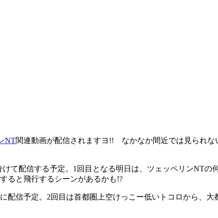
ンNT
関連動画が配信されますヨ!! なかなか間近では見られ
けて配信する予定。1回目となる明日は、ツェッペリンNTの
すると飛行するシーンがあるかも!?
日(火)に配信予定。2回目は首都圏上空けっこー低いトコロから、