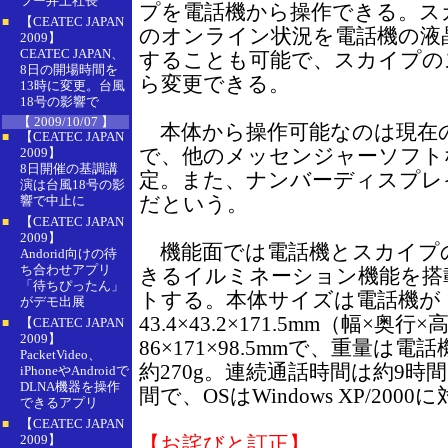
フー井上社長
プを電話機から操作できる。ス
【CEATEC JAPAN
■
のオンライン状況を電話機の液
2009】
CEATEC JAPAN、
することも可能で、スカイプの
8日の開場時間を
ら変更できる。
13時に変更。台風
18号の影響で
【 2009/10/07 】
本体から操作可能なのは現在
【CEATEC JAPAN
■
で、他のメッセンジャーソフト
2009】
8日開催の基調講
定。また、ナンバーディスプレ
演は台風18号の影
だという。
響で中止に
【CEATEC JAPAN
■
2009】
機能面では電話機とスカイプの
Andorid向けの待
ち合わせアプリ
きるイルミネーション機能を搭載
「待ちぴったん」
トする。本体サイズは電話機が
がデモ出展
43.4×43.2×171.5mm（幅×奥
【CEATEC JAPAN
■
2009】
86×171×98.5mmで、重量は電
PacketVideo、
約270g。連続通話時間は約9時
iPhoneやAndroidで
DLNA機器を操作
間で、OSはWindows XP/200
できるアプリ
【CEATEC JAPAN
■
2009】
【お詫びと訂正】