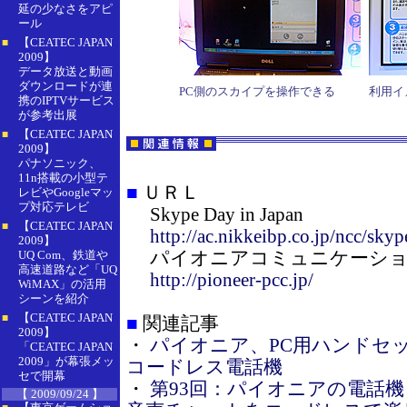
延の少なさをアピ
ール
【CEATEC JAPAN
■
2009】
データ放送と動画
ダウンロードが連
PC側のスカイプを操作できる
利用イ
携のIPTVサービス
が参考出展
【CEATEC JAPAN
■
2009】
パナソニック、
11n搭載の小型テ
■
ＵＲＬ
レビやGoogleマッ
プ対応テレビ
Skype Day in Japan
【CEATEC JAPAN
■
http://ac.nikkeibp.co.jp/ncc/sky
2009】
パイオニアコミュニケーショ
UQ Com、鉄道や
高速道路など「UQ
http://pioneer-pcc.jp/
WiMAX」の活用
シーンを紹介
【CEATEC JAPAN
■
■
関連記事
2009】
・
パイオニア、PC用ハンドセ
「CEATEC JAPAN
2009」が幕張メッ
コードレス電話機
セで開幕
・
第93回：パイオニアの電話機「T
【 2009/09/24 】