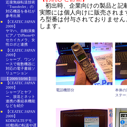
近接無線転送技術
初出時、企業向けの製品と記
「TransferJet」の
対応機器を各社が
実際には個人向けに販売されま
参考出展
ろ型番は付与されておりません
【CEATEC JAPAN
■
します。
2009】
ヤマハ、自動演奏
ピアノでiPhoneや
セカイカメラ、女
性ロボと連携
【CEATEC JAPAN
■
2009】
シャープ、ワンソ
ースで複数機器に
対応の電子書籍ソ
リューション
【 2009/10/06 】
【CEATEC JAPAN
■
2009】
電話機部分
本体の
シャープとヤフ
ステー
ー、放送とネット
連携の番組表機能
などを紹介
【CEATEC JAPAN
■
2009】
KDDIのLTEデモ、
HD動画の転送や遅