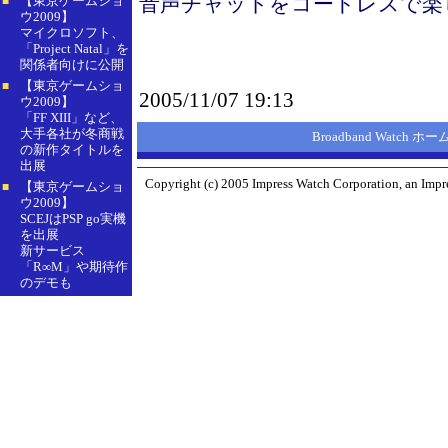
音声チャットをコードレスで楽
【東京ゲームショ
■
ウ2009】
マイクロソフト、
「Project Natal」を
関係者向けに公開
【東京ゲームショ
■
2005/11/07 19:13
ウ2009】
「FF XIII」など、
大手各社が冬商戦
Broadband Watch 
の新作タイトルを
出展
Copyright (c) 2005 Impress Watch Corporation, an Impre
【東京ゲームショ
■
ウ2009】
SCEJはPSP go実機
を出展
新サービス
「R∞M」や期待作
のデモも