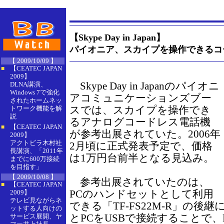
【Skype Day in Japan】
パイオニア、スカイプを操作できるコ
【 2009/10/09 】
【CEATEC JAPAN
■
2009】
Skype Day in Japanのパイオニ
DLNA講演、
Windows 7で強化
アコミュニケーションズブー
されたホームネッ
スでは、スカイプを操作でき
トワーク機能を解
説
るアナログコードレス電話機
【CEATEC JAPAN
■
が参考出展されていた。2006年
2009】
アクトビラ木村社
2月頃に正式発表予定で、価格
長講演、「2011年
は1万円台前半となる見込み。
までに600万接続
を目指す」
【 2009/10/08 】
参考出展されていたのは、
【CEATEC JAPAN
■
PCのハンドセットとして利用
2009】
テレビ見ながらネ
できる「TF-FS22M-R」の後
ットする人向けの
とPCをUSBで接続することで
サービス展開、ヤ