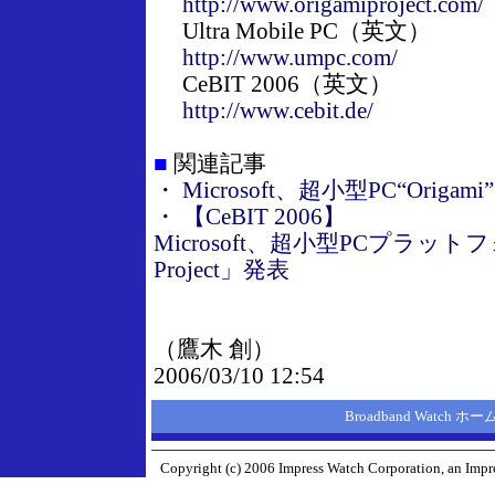
http://www.origamiproject.com/
Ultra Mobile PC（英文）
http://www.umpc.com/
CeBIT 2006（英文）
http://www.cebit.de/
■
関連記事
・
Microsoft、超小型PC“Ori
・
【CeBIT 2006】
Microsoft、超小型PCプラットフ
Project」発表
（鷹木 創）
2006/03/10 12:54
Broadband Watch 
Copyright (c) 2006 Impress Watch Corporation, an Impre