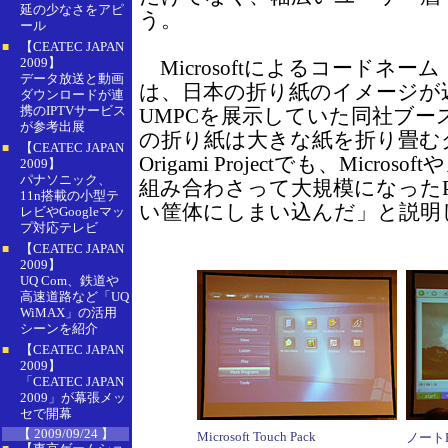
延の少なさをアピ
う。
ール
【CEATEC JAPAN
■
2009】
Microsoftによるコードネーム「Ori
データ放送と動画
は、日本の折り紙のイメージが
ダウンロードが連
携のIPTVサービス
UMPCを展示していた同社ブー
が参考出展
の折り紙は大きな紙を折り畳む
【CEATEC JAPAN
■
Origami Projectでも、Micr
2009】
パナソニック、
組み合わさって大規模になった
11n搭載の小型テ
い筐体にしまい込んだ」と説明
レビやGoogleマッ
プ対応テレビ
【CEATEC JAPAN
■
2009】
UQ Com、鉄道や
高速道路など「UQ
WiMAX」の活用
シーンを紹介
【CEATEC JAPAN
■
2009】
「CEATEC JAPAN
2009」が幕張メッ
セで開幕
【 2009/09/24 】
Microsoft Touch Pack
ノート