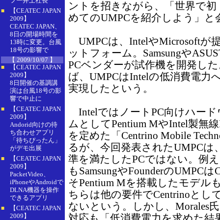
フー井上社長
ントを招きながら、「世界で初
【CEATEC JAPAN
■
めてのUMPCを紹介しよう」と
2009】
CEATEC JAPAN、
8日の開場時間を
UMPCは、IntelやMicroso
13時に変更。台風
18号の影響で
ットフォーム。SamsungやASUST
【 2009/10/07 】
PCベンダーが試作機を開発した。M
【CEATEC JAPAN
■
ば、UMPCはIntelの低消費
2009】
8日開催の基調講
実現したという。
演は台風18号の影
響で中止に
【CEATEC JAPAN
■
IntelではノートPC向けハ
2009】
ムとしてPentium MやIntel
Andorid向けの待
ち合わせアプリ
を定めた「Centrino Mobile Te
「待ちぴったん」
るが、今回発表されたUMPCは、い
がデモ出展
準を満たしたPCではない。例え
【CEATEC JAPAN
■
2009】
もSamsungやFounderのUMPCはC
PacketVideo、
そPentium Mを搭載したモデ
iPhoneやAndroidで
DLNA機器を操作
ちらは他の要件でCentrino
できるアプリ
ないという。しかし、Morales氏は
【CEATEC JAPAN
■
2009】
対応も「低消費電力を求めた結