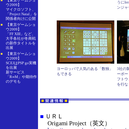
【東京ゲームショ
■
うにInt
ウ2009】
ンジャ
マイクロソフト、
「Project Natal」を
関係者向けに公開
【東京ゲームショ
■
ウ2009】
「FF XIII」など、
大手各社が冬商戦
の新作タイトルを
出展
【東京ゲームショ
■
ウ2009】
SCEJはPSP go実機
を出展
ヨーロッパで人気のある「数独」
3社の
新サービス
もできる
ーボー
「R∞M」や期待作
フトウ
のデモも
を行な
■
ＵＲＬ
Origami Project（英文）