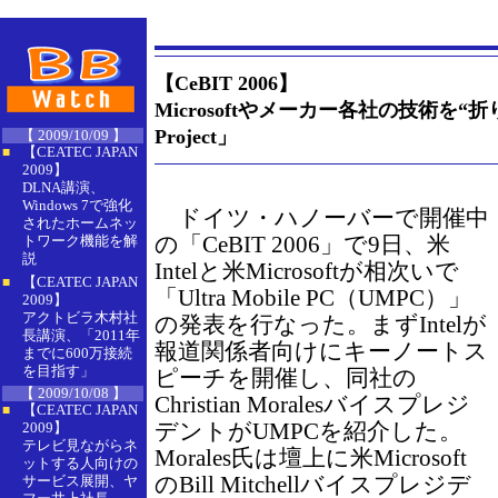
【CeBIT 2006】
Microsoftやメーカー各社の技術を“折り
Project」
【 2009/10/09 】
【CEATEC JAPAN
■
2009】
DLNA講演、
Windows 7で強化
ドイツ・ハノーバーで開催中
されたホームネッ
の「CeBIT 2006」で9日、米
トワーク機能を解
説
Intelと米Microsoftが相次いで
【CEATEC JAPAN
■
「Ultra Mobile PC（UMPC）」
2009】
アクトビラ木村社
の発表を行なった。まずIntelが
長講演、「2011年
報道関係者向けにキーノートス
までに600万接続
を目指す」
ピーチを開催し、同社の
【 2009/10/08 】
Christian Moralesバイスプレジ
【CEATEC JAPAN
■
デントがUMPCを紹介した。
2009】
テレビ見ながらネ
Morales氏は壇上に米Microsoft
ットする人向けの
のBill Mitchellバイスプレジデ
サービス展開、ヤ