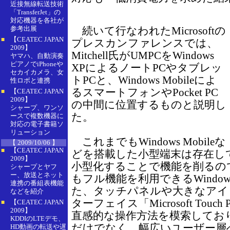
近接無線転送技術
「TransferJet」の
対応機器を各社が
参考出展
続いて行なわれたMicrosoftの
【CEATEC JAPAN
■
プレスカンファレンスでは、
2009】
Mitchell氏がUMPCをWindows
ヤマハ、自動演奏
ピアノでiPhoneや
XPによるノートPCやタブレッ
セカイカメラ、女
トPCと、Windows Mobileによ
性ロボと連携
るスマートフォンやPocket PC
【CEATEC JAPAN
■
2009】
の中間に位置するものと説明し
シャープ、ワンソ
た。
ースで複数機器に
対応の電子書籍ソ
リューション
これまでもWindows Mobileな
【 2009/10/06 】
【CEATEC JAPAN
■
どを搭載した小型端末は存在して
2009】
小型化することで機能を削るの
シャープとヤフ
ー、放送とネット
もフル機能を利用できるWindow
連携の番組表機能
た、タッチパネルや大きなアイ
などを紹介
ターフェイス「Microsoft Touc
【CEATEC JAPAN
■
2009】
直感的な操作方法を模索してお
KDDIのLTEデモ、
だけでなく、幅広いユーザー層
HD動画の転送や遅