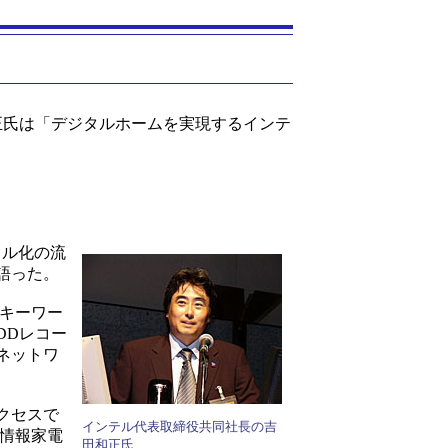
和正氏は「デジタルホームを実現するインテ
タル化の流
語った。
なキーワー
DDレコー
ネットワ
クセスで
インテル代表取締役共同社長の吉
、情報家電
田和正氏