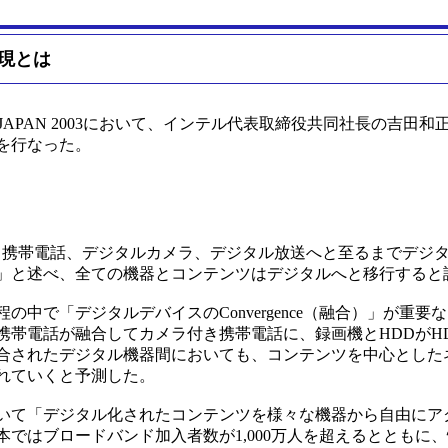
現とは
JAPAN 2003において、インテル代表取締役共同社長の吉田
を行なった。
携帯電話、デジタルカメラ、デジタル放送へと至るまでデジ
」と述べ、全ての機器とコンテンツはデジタルへと移行すると
で「デジタルデバイスのConvergence（融合）」が重要
携帯電話が融合してカメラ付き携帯電話に、録画機とHDDがH
合されたデジタル機器間においても、コンテンツを中心とした
れていくと予測した。
いて「デジタル化されたコンテンツを様々な機器から自由にア
ではブロードバンド加入者数が1,000万人を超えるとともに