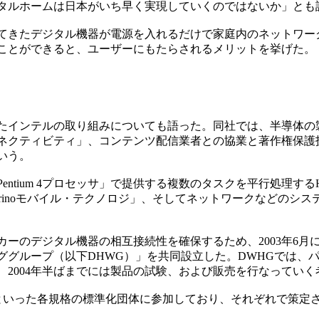
タルホームは日本がいち早く実現していくのではないか」とも
きたデジタル機器が電源を入れるだけで家庭内のネットワー
ことができると、ユーザーにもたらされるメリットを挙げた。
インテルの取り組みについても語った。同社では、半導体の
ネクティビティ」、コンテンツ配信業者との協業と著作権保護
いう。
m 4プロセッサ」で提供する複数のタスクを平行処理するHyper-Thre
ntrinoモバイル・テクノロジ」、そしてネットワークなどのシ
ーのデジタル機器の相互接続性を確保するため、2003年6月
ググループ（以下DHWG）」を共同設立した。DWHGでは、
2004年半ばまでには製品の試験、および販売を行なっていく
Bといった各規格の標準化団体に参加しており、それぞれで策定