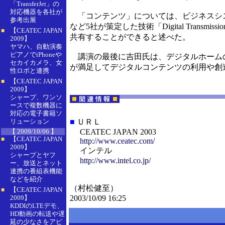
「TransferJet」の
対応機器を各社が
「コンテンツ」については、ビジネスシス
参考出展
など5社が策定した技術「Digital Transm
【CEATEC JAPAN
■
共有することができると述べた。
2009】
ヤマハ、自動演奏
ピアノでiPhoneや
講演の最後に吉田氏は、デジタルホームの
セカイカメラ、女
が満足してデジタルコンテンツの利用や創
性ロボと連携
【CEATEC JAPAN
■
2009】
シャープ、ワンソ
ースで複数機器に
対応の電子書籍ソ
リューション
■
ＵＲＬ
【 2009/10/06 】
CEATEC JAPAN 2003
【CEATEC JAPAN
■
http://www.ceatec.com/
2009】
インテル
シャープとヤフ
http://www.intel.co.jp/
ー、放送とネット
連携の番組表機能
などを紹介
（村松健至）
【CEATEC JAPAN
■
2009】
2003/10/09 16:25
KDDIのLTEデモ、
HD動画の転送や遅
延の少なさをアピ