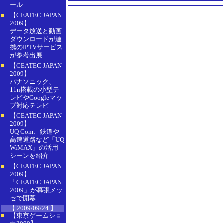
ール
【CEATEC JAPAN
■
2009】
データ放送と動画
ダウンロードが連
携のIPTVサービス
が参考出展
【CEATEC JAPAN
■
2009】
パナソニック、
11n搭載の小型テ
レビやGoogleマッ
プ対応テレビ
【CEATEC JAPAN
■
2009】
UQ Com、鉄道や
高速道路など「UQ
WiMAX」の活用
シーンを紹介
【CEATEC JAPAN
■
2009】
「CEATEC JAPAN
2009」が幕張メッ
セで開幕
【 2009/09/24 】
【東京ゲームショ
■