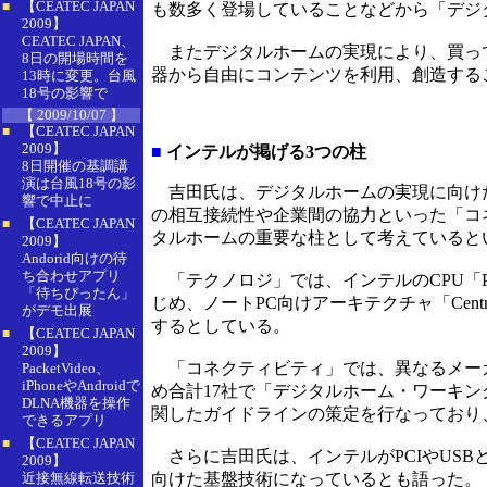
【CEATEC JAPAN
■
も数多く登場していることなどから「デジ
2009】
CEATEC JAPAN、
またデジタルホームの実現により、買って
8日の開場時間を
器から自由にコンテンツを利用、創造する
13時に変更。台風
18号の影響で
【 2009/10/07 】
【CEATEC JAPAN
■
2009】
■
インテルが掲げる3つの柱
8日開催の基調講
演は台風18号の影
吉田氏は、デジタルホームの実現に向けた
響で中止に
の相互接続性や企業間の協力といった「コ
【CEATEC JAPAN
■
タルホームの重要な柱として考えていると
2009】
Andorid向けの待
ち合わせアプリ
「テクノロジ」では、インテルのCPU「Pentiu
「待ちぴったん」
じめ、ノートPC向けアーキテクチャ「Ce
がデモ出展
するとしている。
【CEATEC JAPAN
■
2009】
「コネクティビティ」では、異なるメーカ
PacketVideo、
iPhoneやAndroidで
め合計17社で「デジタルホーム・ワーキン
DLNA機器を操作
関したガイドラインの策定を行なっており、
できるアプリ
【CEATEC JAPAN
■
さらに吉田氏は、インテルがPCIやUS
2009】
近接無線転送技術
向けた基盤技術になっているとも語った。