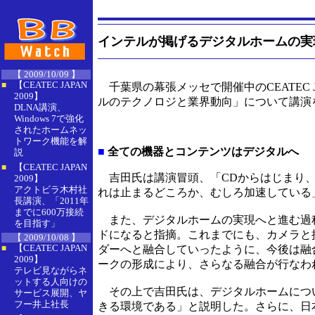
インテルが掲げるデジタルホームの実
【 2009/10/09 】
【CEATEC JAPAN
■
千葉県の幕張メッセで開催中のCEATEC 
2009】
ルのテクノロジと業界動向」について講演
DLNA講演、
Windows 7で強化
されたホームネッ
トワーク機能を解
■
全ての機器とコンテンツはデジタルへ
説
【CEATEC JAPAN
■
吉田氏は講演冒頭、「CDからはじまり、
2009】
アクトビラ木村社
れは止まるどころか、むしろ加速している
長講演、「2011年
までに600万接続
また、デジタルホームの実現へと進む過程の中
を目指す」
ドになると指摘。これまでにも、カメラと
【 2009/10/08 】
【CEATEC JAPAN
ダーへと融合していったように、今後は融
■
2009】
ークの形成により、さらなる融合が行なわ
テレビ見ながらネ
ットする人向けの
その上で吉田氏は、デジタルホームにつ
サービス展開、ヤ
フー井上社長
きる環境である」と説明した。さらに、日本