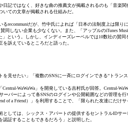
日記ではなく、好きな曲の推薦文が掲載されるのも「音楽関
ついての文章が掲載される仕組みだ。
recommuniだが、竹中氏によれば「日本の法制度上は限り
に賛同しない企業も少なくない。また、「アップルのiTunes Mu
た」という。しかし、インディーズレーベルでは10数社の賛同
正を訴えているところだと語った。
見せたい」「複数のSNSに一斉にログインできる“トランス
tral-WaWaWa」を開発している吉村氏が回答。Central
置し、中央サーバーによって各SNSのログインや公開範囲などの管
end of a Friend）」を利用することで、「限られた友達
しては、シックス・アパートの提供するセントラルIDサービス
を認証することもできるだろう」と説明した。