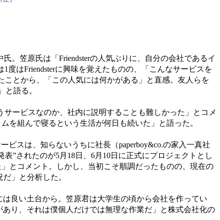
。笠原氏は「Friendsterの人気ぶりに、自分の会社であるイ
Friendsterに興味を覚えたものの、「こんなサービスを
ていたことから、「この人気には何かがある」と直感。友人らを
」と語る。
うサービスなのか、社内に説明することも難しかった」とコメ
ラムを組んで寝るという生活が何日も続いた」と語った。
は、知らないうちに社長（paperboy&co.の家入一真社
表”されたのが5月18日、6月10日に正式にプロジェクトとし
た」とコメント。しかし、当初こそ順調だったものの、現在の
況だ」と分析した。
には良い土台から。笠原君は大学生の頃から会社を作ってい
があり、それは僕個人だけでは無理な作業だ」と株式会社化の