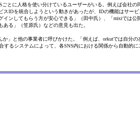
NSごとに人格を使い分けているユーザーがいる。例えば会社の
ビスIDを統合しようという動きがあったが、IDの機能はサー
インしてもらう方が安心できる」（田中氏）、「mixiでは公
もある」（笠原氏）などの意見も出た。
か」と他の事業者に呼びかけた。「例えば、orkutでは自分
のような統合するシステムによって、各SNS内における関係から自