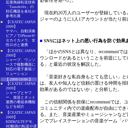
必要性を述べた。
近接無線転送技術
「TransferJet」の
対応機器を各社が
現在約20万人のユーザーが登録していると
参考出展
ジャーのように1人1アカウントが当たり
【CEATEC JAPAN
■
2009】
ヤマハ、自動演奏
ピアノでiPhoneや
セカイカメラ、女
■
SNSにはネット上の悪い行為を防ぐ効果
性ロボと連携
【CEATEC JAPAN
■
「ほかのSNSとは異なり、recommu
2009】
ウンロードがあるということを前提にして
シャープ、ワンソ
る」と最近の状況を解説した。
ースで複数機器に
対応の電子書籍ソ
リューション
「音楽好きな私自身もとても悲しい」というこ
【 2009/10/06 】
は、友人や知人など信頼の置ける仲間を招
【CEATEC JAPAN
■
2009】
効果があるのではないか」と分析した。
シャープとヤフ
ー、放送とネット
この信頼関係を担保にrecommuniで
連携の番組表機能
などを紹介
コミュニティ内での楽曲配布が自由にできるよ
【CEATEC JAPAN
■
る。また、音楽産業やミュージシャンなど
2009】
ンでプレイステーションの音楽ゲーム「パ
KDDIのLTEデモ、
HD動画の転送や遅