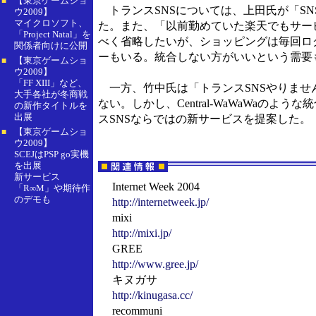
【東京ゲームショ
■
トランスSNSについては、上田氏が「S
ウ2009】
マイクロソフト、
た。また、「以前勤めていた楽天でもサー
「Project Natal」を
べく省略したいが、ショッピングは毎回ログ
関係者向けに公開
ーもいる。統合しない方がいいという需要
【東京ゲームショ
■
ウ2009】
「FF XIII」など、
一方、竹中氏は「トランスSNSやりません
大手各社が冬商戦
ない。しかし、Central-WaWaWa
の新作タイトルを
出展
スSNSならではの新サービスを提案した。
【東京ゲームショ
■
ウ2009】
SCEJはPSP go実機
を出展
新サービス
Internet Week 2004
「R∞M」や期待作
のデモも
http://internetweek.jp/
mixi
http://mixi.jp/
GREE
http://www.gree.jp/
キヌガサ
http://kinugasa.cc/
recommuni