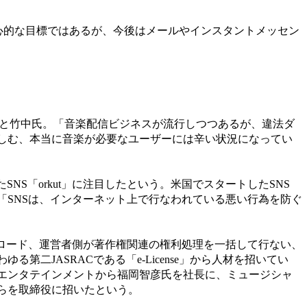
野心的な目標ではあるが、今後はメールやインスタントメッセン
た」と竹中氏。「音楽配信ビジネスが流行しつつあるが、違法ダ
しむ、本当に音楽が必要なユーザーには辛い状況になってい
NS「orkut」に注目したという。米国でスタートしたSNS
SNSは、インターネット上で行なわれている悪い行為を防ぐ
ップロード、運営者側が著作権関連の権利処理を一括して行ない、
JASRACである「e-License」から人材を招いてい
エンタテインメントから福岡智彦氏を社長に、ミュージシャ
らを取締役に招いたという。