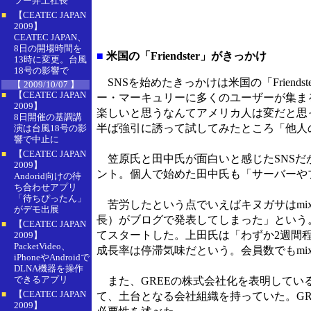
フー井上社長
【CEATEC JAPAN
■
2009】
CEATEC JAPAN、
8日の開場時間を
■
米国の「Friendster」がきっかけ
13時に変更。台風
18号の影響で
SNSを始めたきっかけは米国の「Friend
【 2009/10/07 】
【CEATEC JAPAN
■
ー・マーキュリーに多くのユーザーが集まるコ
2009】
楽しいと思うなんてアメリカ人は変だと思っ
8日開催の基調講
半ば強引に誘って試してみたところ「他人
演は台風18号の影
響で中止に
【CEATEC JAPAN
■
笠原氏と田中氏が面白いと感じたSNSだ
2009】
ント。個人で始めた田中氏も「サーバーや
Andorid向けの待
ち合わせアプリ
「待ちぴったん」
苦労したという点でいえばキヌガサはmixi
がデモ出展
長）がブログで発表してしまった」という。2
【CEATEC JAPAN
■
てスタートした。上田氏は「わずか2週間
2009】
PacketVideo、
成長率は停滞気味だという。会員数でもmi
iPhoneやAndroidで
DLNA機器を操作
できるアプリ
また、GREEの株式会社化を表明してい
【CEATEC JAPAN
■
て、土台となる会社組織を持っていた。G
2009】