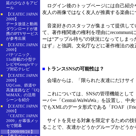
延の少なさをアピ
ログイン後のトップページには自己紹介や
ール
友人の画像ではなく友人が推薦する楽曲に
【CEATEC JAPAN
■
2009】
データ放送と動画
音楽好きのスタッフが集まって提供している
ダウンロードが連
て、著作権関連の権利を理由にrecommuni
携のIPTVサービス
が参考出展
ーは“アップル待ち”の状況になってしまっ
【CEATEC JAPAN
■
はず」と強調。文化庁などに著作権法の改
2009】
パナソニック、
11n搭載の小型テ
レビやGoogleマッ
■
トランスSNSの可能性は？
プ対応テレビ
【CEATEC JAPAN
■
会場からは、「限られた友達にだけサイトを
2009】
UQ Com、鉄道や
高速道路など「UQ
これについては、SNSの管理機能として「Cen
WiMAX」の活用
シーンを紹介
ーバー「Central-WaWaWa」を設
【CEATEC JAPAN
■
でもXMLのデータ形式である「FOAF（Fri
2009】
「CEATEC JAPAN
サイトを見せる対象を限定するための技術と
2009」が幕張メッ
セで開幕
ることで、友達かどうかグループかどうか
【 2009/09/24 】