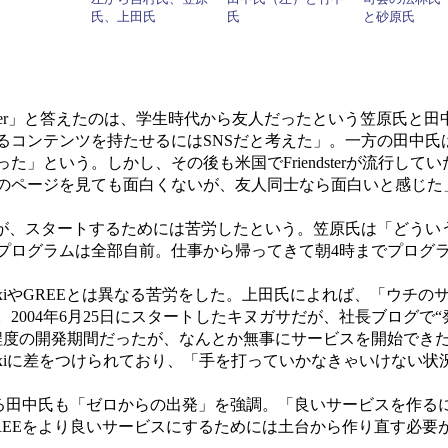
氏、上田氏
氏
と砂原氏
ster」と答えたのは、学生時代から友人だったという笠原氏と田中氏
ンテンツを持たせるにはSNSだと考えた」。一方の田中氏は1度は
た」という。しかし、その後も米国でFriendsterが流行し
のページを見ても面白くないが、友人同士なら面白いと感じた
が、スタートするためには苦労したという。笠原氏は「どうい
プログラムは全部自前。仕事から帰ってきて朝4時までプログ
やGREEとは異なる苦労をした。上田氏によれば、「ウチのサービス
004年6月25日にスタートしたキヌガサだが、社長ブログで“発
程度の開発期間だったが、なんとか無事にサービスを開始でき
xiに差をつけられており、「手を打っていかなきゃいけない状
る田中氏も「ゼロからの出発」を強調。「良いサービスを作る
REEをより良いサービスにするためには土台から作り直す必要