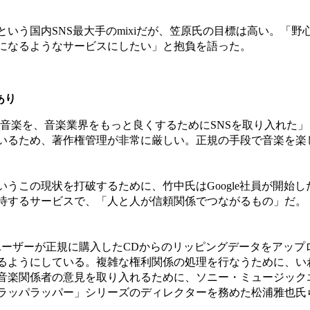
いう国内SNS最大手のmixiだが、笠原氏の目標は高い。「
前になるようなサービスにしたい」と抱負を語った。
あり
niでは音楽を、音楽業界をもっと良くするためにSNSを取り入れ
いるため、著作権管理が非常に厳しい。正規の手段で音楽を楽
の現状を打破するために、竹中氏はGoogle社員が開始したS
待するサービスで、「人と人が信頼関係でつながるもの」だ。「
は、ユーザーが正規に購入したCDからのリッピングデータをア
うにしている。複雑な権利関係の処理を行なうために、いわゆる第二
音楽関係者の意見を取り入れるために、ソニー・ミュージック
ラッパラッパー」シリーズのディレクターを務めた松浦雅也氏