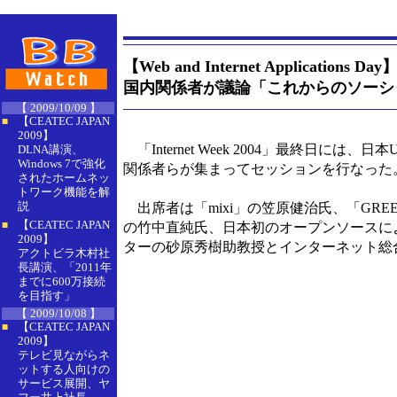
【Web and Internet Applications Day
国内関係者が議論「これからのソーシ
【 2009/10/09 】
【CEATEC JAPAN
■
2009】
「Internet Week 2004」最終日には
DLNA講演、
Windows 7で強化
関係者らが集まってセッションを行なった
されたホームネッ
トワーク機能を解
説
出席者は「mixi」の笠原健治氏、「GRE
【CEATEC JAPAN
■
の竹中直純氏、日本初のオープンソースによ
2009】
ターの砂原秀樹助教授とインターネット総
アクトビラ木村社
長講演、「2011年
までに600万接続
を目指す」
【 2009/10/08 】
【CEATEC JAPAN
■
2009】
テレビ見ながらネ
ットする人向けの
サービス展開、ヤ