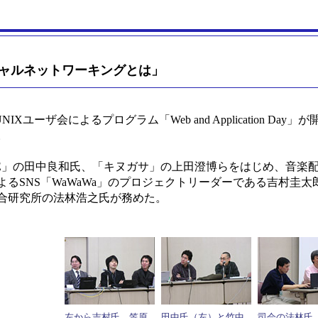
】
ャルネットワーキングとは」
、日本UNIXユーザ会によるプログラム「Web and Applicati
。
E」の田中良和氏、「キヌガサ」の上田澄博らをはじめ、音楽配信の
るSNS「WaWaWa」のプロジェクトリーダーである吉村圭
合研究所の法林浩之氏が務めた。
左から吉村氏、笠原
田中氏（左）と竹中
司会の法林氏