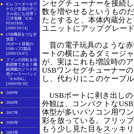
ンセグチューナーを接続し
ICレコーダーをア
■
ナログ音源のデジ
数を増やせるというものだ
タル化にも活用！
たとすると、本体内蔵分と
三洋電機「ICR-
PS501RM」
ユニットにアップグレー
[2009/10/14]
USB機器をつなぎ
■
放題！
昔の電子玩具のような赤い
10ポート搭載の
USBハブ2製品
ートの横にあるダミージ
[2009/10/07]
ファンの回転を自
が、実はこれも増設時のア
■
動調整できる！機
USBワンセグチューナー
能満載のノートPC
用クーラーパッド
し、代わりにこのケーブ
「X-WING」
[2009/09/30]
■
2009年
USBポートに剥き出しの
外観は、コンパクトなUS
■
2008年
体型が多いパソコン用ワ
■
2007年
彩を放っている。フリッ
■
2006年
もう少し見た目をスッキ
■
2005年