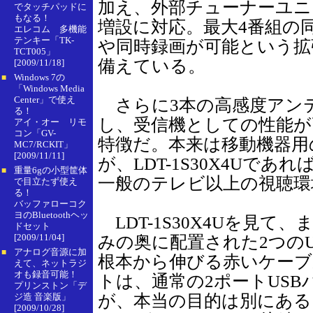
加え、外部チューナーユニ
でタッチパッドに
もなる！
増設に対応。最大4番組の
エレコム 多機能
テンキー「TK-
や同時録画が可能という拡
TCT005」
備えている。
[2009/11/18]
Windows 7の
■
「Windows Media
Center」で使え
さらに3本の高感度アン
る！
し、受信機としての性能が
アイ・オー リモ
コン「GV-
特徴だ。本来は移動機器用
MC7/RCKIT」
[2009/11/11]
が、LDT-1S30X4Uで
重量6gの小型筐体
■
一般のテレビ以上の視聴環
で目立たず使え
る！
バッファローコク
ヨのBluetoothヘッ
LDT-1S30X4Uを見
ドセット
[2009/11/04]
みの奥に配置された2つの
アナログ音源に加
■
根本から伸びる赤いケーブ
えて、ネットラジ
オも録音可能！
トは、通常の2ポートUS
プリンストン「デ
ジ造 音楽版」
が、本当の目的は別にある
[2009/10/28]