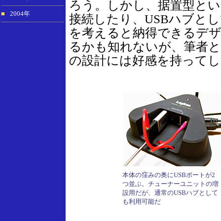
ろう。しかし、据置型とい
■
2004年
接続したり、USBハブと
を考えると納得できるデ
るかも知れないが、筆者と
の設計には好感を持ってし
本体の窪みの奥にUSBポートが2
つ並ぶ。チューナーユニットの増
設用だが、通常のUSBハブとして
も利用可能だ