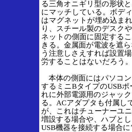
る三角オニギリ型の形状と
にマッチしている。ボデ
はマグネットが埋め込ま
り、スチール製のデスク
ネットの側面に固定する
きる。金属面が電波を遮ら
う注意しさえすれば設置場
労することはないだろう
本体の側面にはパソコン
するミニBタイプのUSBポ
れに外部電源用のジャック
る。ACアダプタも付属し
が、これはチューナーユ
増設する場合や、ハブとし
USB機器を接続する場合