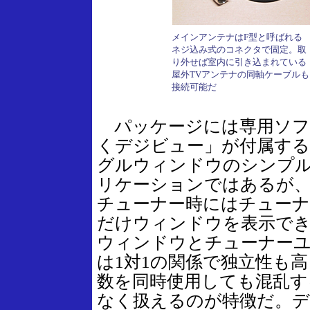
メインアンテナはF型と呼ばれる
ネジ込み式のコネクタで固定。取
り外せば室内に引き込まれている
屋外TVアンテナの同軸ケーブルも
接続可能だ
パッケージには専用ソフ
くデジビュー」が付属する
グルウィンドウのシンプ
リケーションではあるが
チューナー時にはチューナ
だけウィンドウを表示で
ウィンドウとチューナー
は1対1の関係で独立性も
数を同時使用しても混乱す
なく扱えるのが特徴だ。