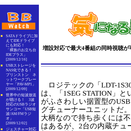
SATAドライブに加
■
えてIDEドライブ
にも対応！
増設対応で最大4番組の同時視聴が可能
「裸族のお立ち台
IDEプラス」
[2009/12/16]
USBストレージを
■
NAS化できる！
プリンストン ネ
ットワークプレー
ロジテックの「LDT-1S30
ヤー「PAV-MP1」
[2009/12/09]
は、「1SEG STATION」
世界中の短波放送
■
が聴ける！ 3波
がふさわしい据置型のUS
対応のUSBラジオ
グチューナーユニットだ
サンコー「USB短
波/AM/FMラジ
大柄なので持ち歩くには不
オ」
[2009/12/02]
はあるが、2台の内蔵チュ
ジェスチャー対応
■