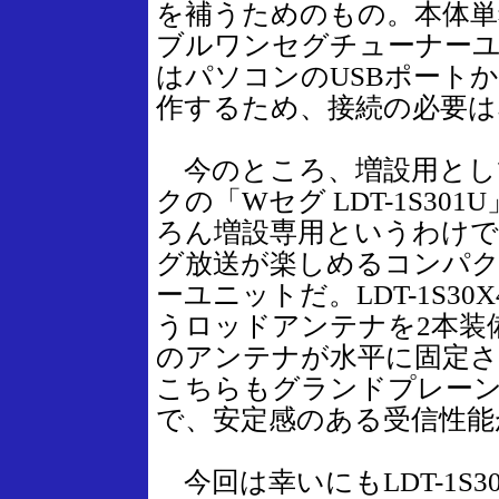
を補うためのもの。本体単
ブルワンセグチューナー
はパソコンのUSBポート
作するため、接続の必要は
今のところ、増設用とし
クの「Wセグ LDT-1S3
ろん増設専用というわけで
グ放送が楽しめるコンパク
ーユニットだ。LDT-1S3
うロッドアンテナを2本装
のアンテナが水平に固定
こちらもグランドプレー
で、安定感のある受信性能
今回は幸いにもLDT-1S3