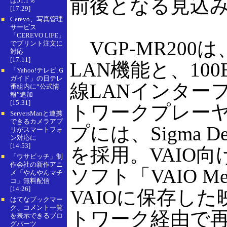
前後となる見込
は51.1％
[17:29]
Cerevo、写真管理
■
サービス
「CEREVO LIFE」
VGP-MR200は、
でプリント注文に
対応
[17:11]
LAN機能と、100
「Yahoo!テレビ.Ｇ
■
ガイド」の日テレ
線LANインター
番組内に“公式情
報”追加
[15:31]
トワークプレー
ServersManと連携
■
できるカメラアプ
プには、Sigma De
リがスマートフォ
ン対応に
[14:53]
を採用。VAIO
「ウサビッチ」制
■
作会社の新作アニ
ソフト「VAIO Me
メ「やんやんマチ
コ」無料配信
[14:26]
VAIOに保存し
はてなブックマー
■
ク、コメント一覧
トワーク経由で
を表示できるブロ
グパーツ