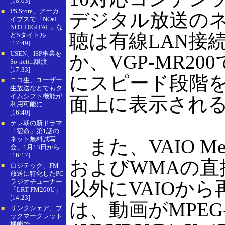
[18:03]
PS Store、アーカ
■
デジタル放送の
イブスで「NOeL
NOT DiGITAL」な
聴は有線LAN接
ど5タイトル
[17:49]
USEN、ISP事業を
■
か、VGP-MR2
So-netに譲渡
[17:33]
にスピード段階
ニコ生、ユーザー
■
生放送などでもタ
イムシフト機能が
面上に表示され
利用可能に
[16:40]
テレ朝の新ドラマ
■
「宿命」第1話の
ネット無料試写
また、VAIO Me
会、1月13日から
[16:17]
およびWMAの直
ロジテック、FM
■
放送に特化したPC
ラジオチューナー
以外にVAIOか
「LRT-FM200U」
[14:23]
は、動画がMPEG-1
リンクシェア、ブ
■
ックマークレット
機能で