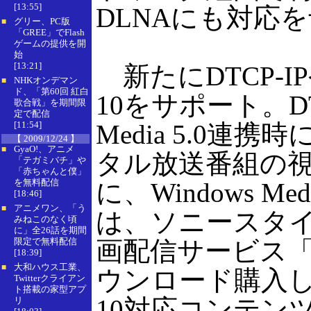
[13:55]
DLNAにも対応
グリー、PC版
■
「GREE」でFlash
ゲームの提供を開
始
[13:21]
新たにDTCP-IPやW
NHKオンデマン
■
ド、「第60回 紅白
10をサポート。DT
歌合戦」を期間限
定で配信
[11:54]
Media 5.0連
【 2009/12/24 】
GyaO!、アニメ
■
タル放送番組の
「テガミバチ」や
「赤ちゃんと僕」
を無料配信
に、Windows Me
[18:46]
アニメワン、「う
■
は、ソニースタ
みねこのなく頃
に」全26話を期間
限定で無料配信
画配信サービス「Mo
[18:39]
大和ハウス工業、
■
ウンロード購入したWi
Twitterクライアン
ト搭載の家型アプ
10対応コンテン
リ