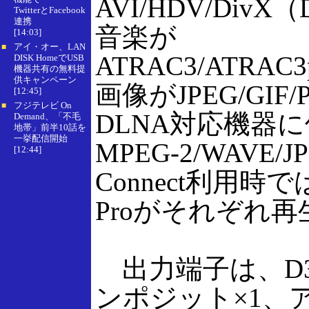
AVI/HDV/Div
TwitterとFacebook
連携
音楽が
[14:03]
アイ・オー、LAN
■
ATRAC3/ATRAC3
DISK HomeでUSB
機器共有の無料提
供キャンペーン
画像がJPEG/GIF/
[12:45]
フジテレビ On
■
DLNA対応機器
Demand、「不毛
地帯」前半10話を
一挙配信開始
MPEG-2/WAVE/J
[12:44]
Connect利用時で
Proがそれぞれ
出力端子は、D3
ンポジット×1、