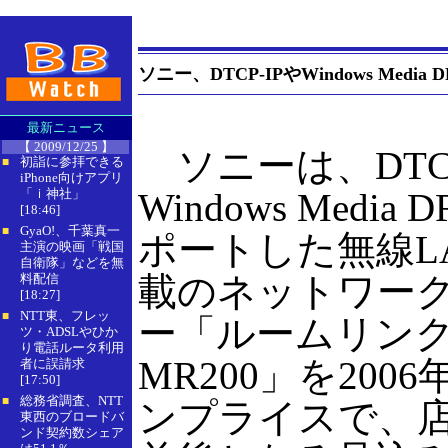
ソニー、DTCP-IPやWindows Med
最新ニュース
【 2009/12/25 】
ソニーは、DTCP
初詣に参拝できる
■
iPhone向けアプリ
「ｉ神社」
Windows Media
[18:46]
GyaO!、千葉真一
■
ポートした無線L
主演の映画「戦国
自衛隊」などを無
載のネットワー
料配信
[18:27]
NTT東、フレッ
■
ー「ルームリンク 
ツ・ADSLやひか
り電話ルータ利用
MR200」を20
者に誤請求
[17:50]
総務省調査、NTT
■
ンプライスで、店頭
東西のブロードバ
ンド契約数シェア