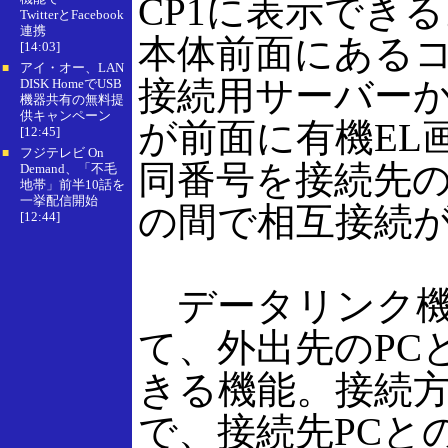
CP1に表示でき
TwitterとFacebook
連携
本体前面にある
[14:03]
アイ・オー、LAN
■
接続用サーバーか
DISK HomeでUSB
機器共有の無料提
供キャンペーン
が前面に有機EL
[12:45]
フジテレビ On
■
同番号を接続先のC
Demand、「不毛
地帯」前半10話を
一挙配信開始
の間で相互接続
[12:44]
データリンク機能
て、外出先のPC
きる機能。接続
で、接続先PCと