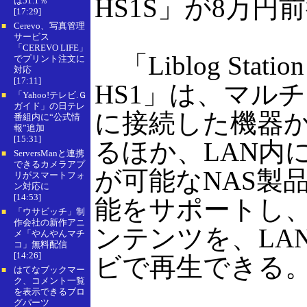
HS1S」が8万円
は51.1％
[17:29]
Cerevo、写真管理
■
サービス
「CEREVO LIFE」
「Liblog St
でプリント注文に
対応
[17:11]
HS1」は、マル
「Yahoo!テレビ.Ｇ
■
ガイド」の日テレ
に接続した機器か
番組内に“公式情
報”追加
[15:31]
るほか、LAN内
ServersManと連携
■
できるカメラアプ
が可能なNAS製
リがスマートフォ
ン対応に
[14:53]
能をサポートし、
「ウサビッチ」制
■
作会社の新作アニ
ンテンツを、LA
メ「やんやんマチ
コ」無料配信
[14:26]
ビで再生できる
はてなブックマー
■
ク、コメント一覧
を表示できるブロ
グパーツ