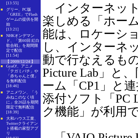
[13:55]
インターネット
グリー、PC版
■
「GREE」でFlash
楽しめる「ホー
ゲームの提供を開
始
[13:21]
能は、ロケーシ
NHKオンデマン
■
ド、「第60回 紅白
し、インターネ
歌合戦」を期間限
定で配信
[11:54]
動で行なえるもの
【 2009/12/24 】
GyaO!、アニメ
■
Picture La
「テガミバチ」や
「赤ちゃんと僕」
を無料配信
ーム「CP1」と
[18:46]
アニメワン、「う
■
添付ソフト「PC 
みねこのなく頃
に」全26話を期間
限定で無料配信
ク機能」が利用
[18:39]
大和ハウス工業、
■
Twitterクライアン
ト搭載の家型アプ
「VAIO Pictu
リ