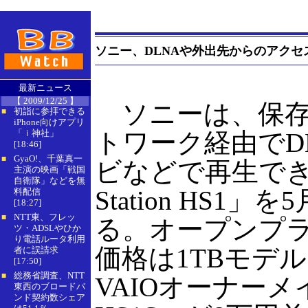
ソニー、DLNAや外出先からのアクセスに対応
最新ニュース
【 2009/12/25 】
ソニーは、保存
初詣に参拝できる
■
iPhone向けアプリ
「ｉ神社」
トワーク経由でD
[18:46]
GyaO!、千葉真一
■
ビなどで再生できるN
主演の映画「戦国
自衛隊」などを無
Station HS1」
料配信
[18:27]
NTT東、フレッ
■
る。オープンプ
ツ・ADSLやひか
り電話ルータ利用
価格は1TBモデル
者に誤請求
[17:50]
総務省調査、NTT
■
VAIOオーナーメイ
東西のブロードバ
ンド契約数シェア