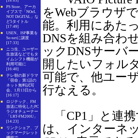
[18:03]
PS Store、アーカ
■
をWebブラウザ
イブスで「NOeL
NOT DiGITAL」な
能。利用にあたっ
ど5タイトル
[17:49]
USEN、ISP事業を
■
DNSを組み合わ
So-netに譲渡
[17:33]
ックDNSサーバ
ニコ生、ユーザー
■
生放送などでもタ
イムシフト機能が
開したいフォル
利用可能に
[16:40]
可能で、他ユー
テレ朝の新ドラマ
■
「宿命」第1話の
ネット無料試写
行なえる。
会、1月13日から
[16:17]
ロジテック、FM
■
放送に特化したPC
ラジオチューナー
「CP1」と連
「LRT-FM200U」
[14:23]
は、インターネ
リンクシェア、ブ
■
ックマークレット
機能で