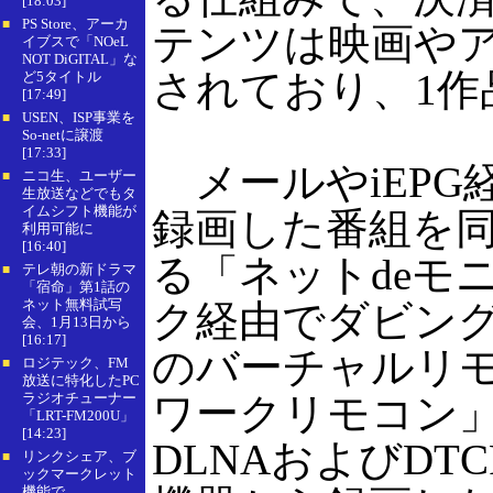
[18:03]
PS Store、アーカ
■
テンツは映画やア
イブスで「NOeL
NOT DiGITAL」な
されており、1作
ど5タイトル
[17:49]
USEN、ISP事業を
■
So-netに譲渡
[17:33]
メールやiEPG
ニコ生、ユーザー
■
生放送などでもタ
イムシフト機能が
録画した番組を同
利用可能に
[16:40]
る「ネットdeモ
テレ朝の新ドラマ
■
「宿命」第1話の
ネット無料試写
ク経由でダビング
会、1月13日から
[16:17]
のバーチャルリ
ロジテック、FM
■
放送に特化したPC
ラジオチューナー
ワークリモコン
「LRT-FM200U」
[14:23]
DLNAおよびDT
リンクシェア、ブ
■
ックマークレット
機能で