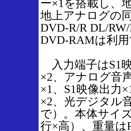
ー×1を搭載し、
地上アナログの同
DVD-R/R DL
DVD-RAMは利
入力端子はS1映
×2、アナログ音
×1、S1映像出力
×2、光デジタル音声
で）。本体サイズは
行×高）、重量はRD-