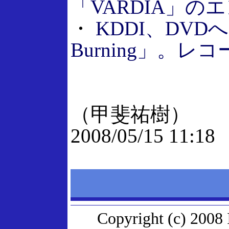
「VARDIA」の
・
KDDI、DV
Burning」。
（甲斐祐樹）
2008/05/15 11:18
Copyright (c) 2008