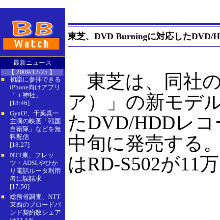
東芝、DVD Burningに対応したDVD
最新ニュース
【 2009/12/25 】
東芝は、同社のレ
初詣に参拝できる
■
iPhone向けアプリ
「ｉ神社」
ア）」の新モデルと
[18:46]
GyaO!、千葉真一
■
たDVD/HDDレコ
主演の映画「戦国
自衛隊」などを無
中旬に発売する
料配信
[18:27]
NTT東、フレッ
■
はRD-S502が1
ツ・ADSLやひか
り電話ルータ利用
者に誤請求
[17:50]
総務省調査、NTT
■
東西のブロードバ
ンド契約数シェア