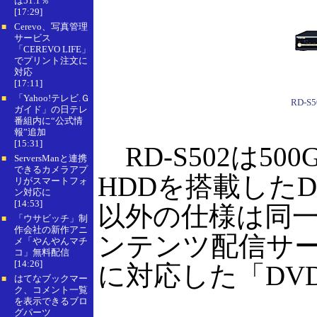
は51.1％
[17:29]
Cerevo、写真管理
■
サービス
「CEREVO LIFE」
でプリント注文に
対応
[17:11]
「Yahoo!テレビ.Ｇ
■
RD-S5
ガイド」の日テレ
番組内に“公式情
報”追加
[15:31]
RD-S502は500
ServersManと連携
■
できるカメラアプ
HDDを搭載した
リがスマートフォ
ン対応に
[14:53]
以外の仕様は同一
「ウサビッチ」制
■
作会社の新作アニ
ンテンツ配信サービス
メ「やんやんマチ
コ」無料配信
[14:26]
に対応した「DV
はてなブックマー
■
ク、コメント一覧
を表示できるブロ
グパーツ