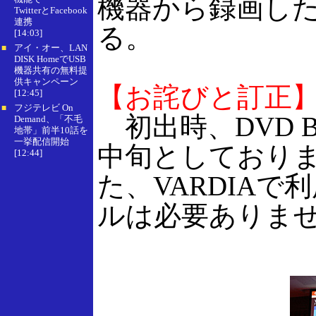
機器から録画し
TwitterとFacebook
連携
る。
[14:03]
アイ・オー、LAN
■
DISK HomeでUSB
機器共有の無料提
供キャンペーン
【お詫びと訂正
[12:45]
フジテレビ On
■
初出時、DVD Bu
Demand、「不毛
地帯」前半10話を
一挙配信開始
中旬としており
[12:44]
た、VARDIA
ルは必要ありま