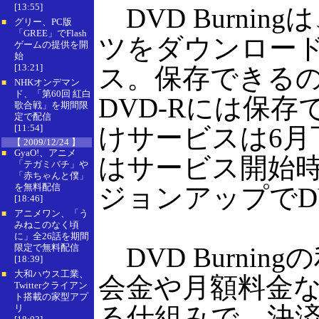
[13:55]
DVD Burni
グリー、PC版
■
「GREE」でFlash
ツをダウンロード
ゲームの提供を開
始
[13:21]
ス。保存できるのは
NHKオンデマン
■
ド、「第60回 紅白
DVD-Rには保存でき
歌合戦」を期間限
定で配信
[11:54]
けサービスは6月下
【 2009/12/24 】
GyaO!、アニメ
■
はサービス開始
「テガミバチ」や
「赤ちゃんと僕」
を無料配信
ジョンアップでDVD
[18:46]
アニメワン、「う
■
みねこのなく頃
に」全26話を期間
限定で無料配信
DVD Burni
[18:39]
大和ハウス工業、
■
会金や月額料金
Twitterクライアン
ト搭載の家型アプ
る仕組みで、決
リ