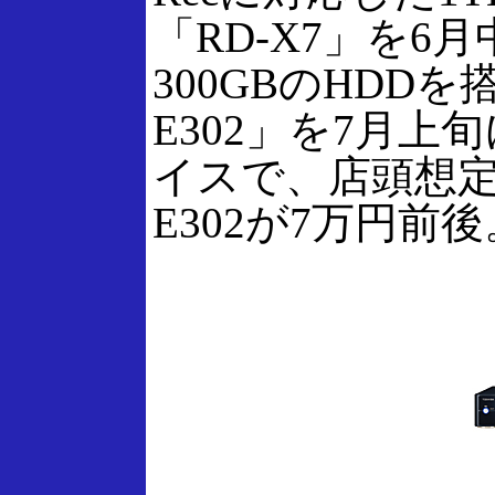
「RD-X7」を
300GBのHDDを
E302」を7月
イスで、店頭想定価
E302が7万円前後