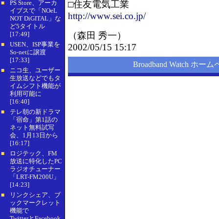
PS Store、アーカ
□住友電気工業
■
イブスで「NOeL
http://www.sei.co.jp/
NOT DiGITAL」な
ど5タイトル
[17:49]
（
森田 秀一
）
USEN、ISP事業を
■
2002/05/15 15:17
So-netに譲渡
[17:33]
Broadband Watch ホー
ニコ生、ユーザー
■
生放送などでもタ
イムシフト機能が
利用可能に
[16:40]
テレ朝の新ドラマ
■
「宿命」第1話の
ネット無料試写
会、1月13日から
[16:17]
ロジテック、FM
■
放送に特化したPC
ラジオチューナー
「LRT-FM200U」
[14:23]
リンクシェア、ブ
■
ックマークレット
機能で
TwitterとFacebook