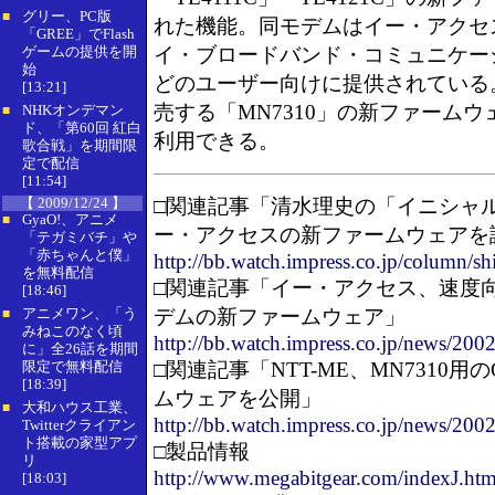
グリー、PC版
■
れた機能。同モデムはイー・アクセス
「GREE」でFlash
ゲームの提供を開
イ・ブロードバンド・コミュニケー
始
どのユーザー向けに提供されている。
[13:21]
売する「MN7310」の新ファームウェ
NHKオンデマン
■
ド、「第60回 紅白
利用できる。
歌合戦」を期間限
定で配信
[11:54]
【 2009/12/24 】
□関連記事「清水理史の「イニシャル
GyaO!、アニメ
■
ー・アクセスの新ファームウェアを
「テガミバチ」や
「赤ちゃんと僕」
http://bb.watch.impress.co.jp/column/s
を無料配信
□関連記事「イー・アクセス、速度向
[18:46]
アニメワン、「う
デムの新ファームウェア」
■
みねこのなく頃
http://bb.watch.impress.co.jp/news/200
に」全26話を期間
限定で無料配信
□関連記事「NTT-ME、MN7310用の
[18:39]
ムウェアを公開」
大和ハウス工業、
■
http://bb.watch.impress.co.jp/news/20
Twitterクライアン
ト搭載の家型アプ
□製品情報
リ
http://www.megabitgear.com/indexJ.htm
[18:03]