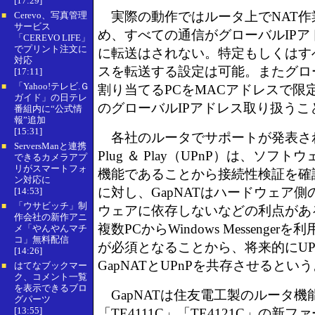
[17:29]
実際の動作ではルータ上でNAT作
Cerevo、写真管理
■
サービス
め、すべての通信がグローバルIPア
「CEREVO LIFE」
でプリント注文に
に転送はされない。特定もしくはす
対応
スを転送する設定は可能。またグロ
[17:11]
「Yahoo!テレビ.Ｇ
■
割り当てるPCをMACアドレスで限
ガイド」の日テレ
のグローバルIPアドレス取り扱うこ
番組内に“公式情
報”追加
[15:31]
各社のルータでサポートが発表されている
ServersManと連携
■
Plug ＆ Play（UPnP）は、ソフ
できるカメラアプ
リがスマートフォ
機能であることから接続性検証を確
ン対応に
に対し、GapNATはハードウェア
[14:53]
「ウサビッチ」制
■
ウェアに依存しないなどの利点があ
作会社の新作アニ
複数PCからWindows Messenger
メ「やんやんマチ
コ」無料配信
が必須となることから、将来的にUP
[14:26]
GapNATとUPnPを共存させるとい
はてなブックマー
■
ク、コメント一覧
を表示できるブロ
GapNATは住友電工製のルータ機能
グパーツ
[13:55]
「TE4111C」「TE4121C」の新