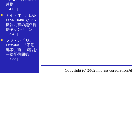
連携
[14:03]
アイ・オー、LAN
■
DISK HomeでUSB
機器共有の無料提
供キャンペーン
[12:45]
フジテレビ On
■
Demand、「不毛
地帯」前半10話を
一挙配信開始
[12:44]
Copyright (c) 2002 impress corporation All