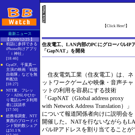
【Click Here!】
最新ニュース
【 2009/12/25 】
初詣に参拝できる
住友電工、LAN内部のPCにグローバルI
■
iPhone向けアプリ
「GapNAT」を開発
「ｉ神社」
[18:46]
GyaO!、千葉真一
■
主演の映画「戦国
住友電気工業（住友電工）は、ネ
自衛隊」などを無
料配信
ットワークゲームや映像・音声チャ
[18:27]
ットの利用を容易にする技術
NTT東、フレッ
■
ツ・ADSLやひか
「GapNAT（Global address proxy
り電話ルータ利用
者に誤請求
with Network Address Translation）」
[17:50]
について報道関係者向けに説明会を
総務省調査、NTT
■
東西のブロードバ
開催した。NATを行ないながらもLA
ンド契約数シェア
バルIPアドレスを割り当てることが
は51.1％