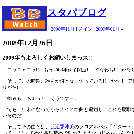
スタパブログ
« 2008年11月
|
メイン
|
2009年01月 »
2008年12月26日
2009年もよろしくお願いしまっス!!
ニャニャニャ!! もう2008年終了間近!! すなわち!! 
そしてこの時期、誰もが何となく焦っている!! ヤベ!! アレ
りがち!!
拙者も、ちょっと、そうですヨ。
でも、年末になってからナイスな曲と遭遇し、これを聴取す
いるのだ。
そしてその曲とは、
渡辺香津美
のソロアルバム『ギター・ル
って、「!!」多めの鼻息荒めで勧めるような曲じゃないんで