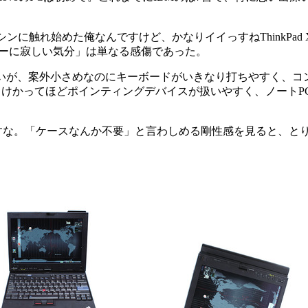
れ始めた俺なんですけど、かなりイイっすねThinkPad X20
ョーに寂しい気分」は単なる感傷であった。
くレポートしたいが、案外小さめなのにキーボードがいきなり打ちやす
っけかってほどポインティングデバイスが扱いやすく、ノート
”ですな。「ケースなんか不要」と言わしめる剛性感を見ると、と