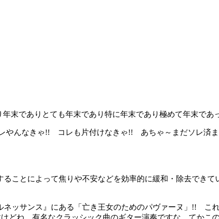
かなり年末でありとても年末であり特に年末であり極めて年末であ
やんなきゃ!! コレも片付けなきゃ!! あちゃ～まだソレ済ませて
ることによって焦りや不安などを効率的に緩和・除去できて
ネッサンス』にある「亡き王女のためのパヴァーヌ」!! これだ
すけどね。有名なクラッシック曲のギター演奏ですな。てかこ