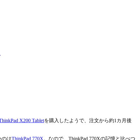
!
一
ThinkPad X200 Tablet
を購入したようで、注文から約1カ月後
いのは
ThinkPad 770X
。なので、ThinkPad 770Xの記憶と比べつ