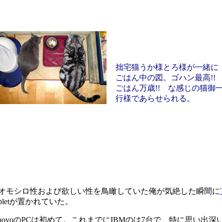
拙宅猫うか様とろ様が一緒に
ごはん中の図。ゴハン最高!
ごはん万歳!! な感じの猫御
行様であらせられる。
オモシロ性および欲しい性を鳥瞰していた俺が気絶した瞬間に
abletが置かれていた。
ovoのPCは初めて。これまでにIBMのは7台で、特に思い出深