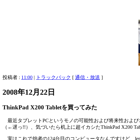
投稿者 :
11:00
|
トラックバック
[
通信・放送
]
2008年12月22日
ThinkPad X200 Tabletを買ってみた
最近タブレットPCというモノの可能性および将来性および
（←遅っ!!）、気づいたら机上に超イカシたThinkPad X200 T
実はこれで拙者の124台目のコンピュータなんですけど、len