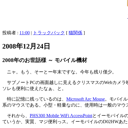
投稿者 :
11:00
|
トラックバック
[
猫関係
]
2008年12月24日
2008年のお世話様 ～ モバイル機材
ニャ。もう、そーとー年末ですな。今年も残り僅少。
サブノートPCの画面越しに見えるクリスマスのWebカメラ
ソレも便利に使えたなぁ、と。
特に記憶に残っているのは、
Microsoft Arc Mouse
。モバイル
系のマウスである。小型・軽量なのに、使用時は一般のマウ
それから、
PHS300 Mobile WiFi AccessPoint
とイーモバイルのD
ていうか、実質、マジ便利っス。イーモバイルのD02HWあ