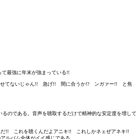
って最強に年末が強まっている!!
ないじゃん!! 急げ!! 間に合うか!? ンガァー!! と焦
いるのである。音声を聴取するだけで精神的な安定度を増して
!! これを聴くんだよアニキ!! これしかネェぜアネキ!!
のアルバム全体がイイ感じである。