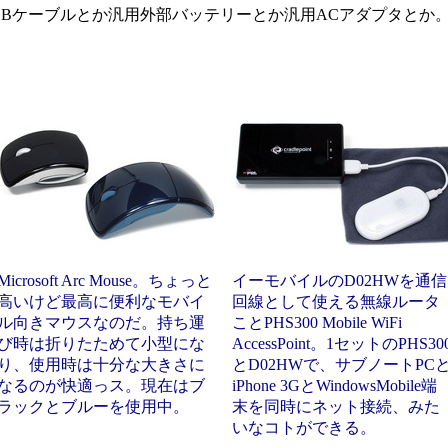
いUSBケーブルとか汎用外部バッテリーとか汎用ACアダプタとか
Microsoft Arc Mouse。ちょっと
イーモバイルのD02HWを通信
高いけど最高に便利なモバイ
回線として使える無線ルータ
ル向きマウスなのだ。持ち運
ことPHS300 Mobile WiFi
び時は折りたためて小型にな
AccessPoint。1セットのPHS30
り、使用時は十分な大きさに
とD02HWで、サブノートPC
なるのが快適っス。現在はブ
iPhone 3GとWindowsMobile端
ラックとブルーを使用中。
末を同時にネット接続、みた
いなコトができる。