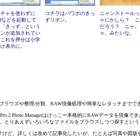
ンチャを使わずに
コチラはパワポのきっ
ニャンストールっ
rdなどを起動して
ずリボン。
ャにかしら？ ニ
、「きっず」という
だろう？ ニャ。
ボンが追加されてい
ャ。みたいな。
、これを押せば小学
向け表示に。
ブラウズや整理/分類、RAW現像処理や簡単なレタッチまでで
o 2 Photo Managerはけっこー本格的にRAWデータを現像
で、とりあえずいろいろなファイルをブラウズしつつ探すとい
けど。詳しくは改めて記事化したいが、たとえば写真や図版や