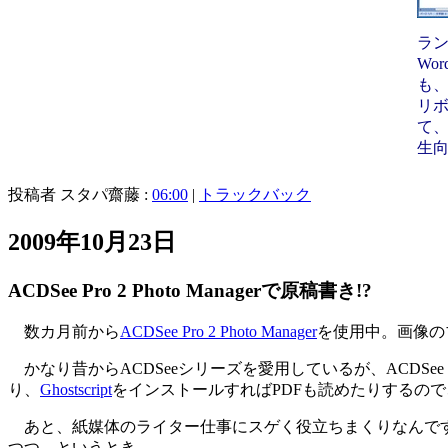
ラ
Wo
も
リ
て
生
投稿者 スタパ齋藤 :
06:00
|
トラックバック
2009年10月23日
ACDSee Pro 2 Photo Managerで原稿書き!?
数カ月前から
ACDSee Pro 2 Photo Manager
を使用中。画像の
かなり昔からACDSeeシリーズを愛用しているが、ACDSee Pr
り、
Ghostscript
をインストールすればPDFも読めたりするの
あと、紙媒体のライター仕事にスゲく役立ちまくりなんです
つつ、というとき。