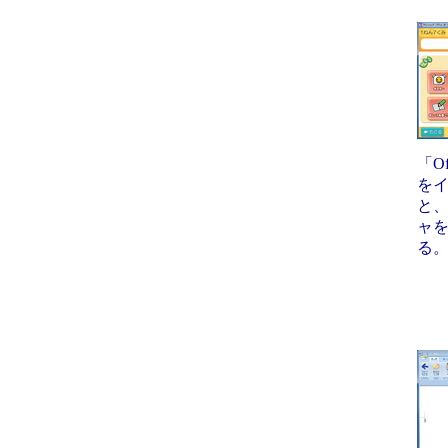
「Of
を
と
ャ
る