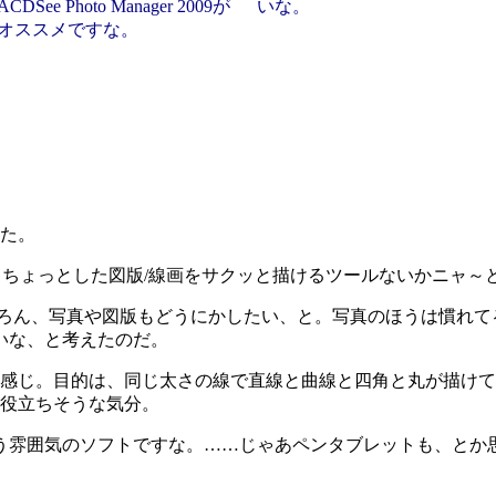
ACDSee Photo Manager 2009が
いな。
オススメですな。
た。
ょっとした図版/線画をサクッと描けるツールないかニャ～と探して
ろん、写真や図版もどうにかしたい、と。写真のほうは慣れて
いな、と考えたのだ。
かイイ感じ。目的は、同じ太さの線で直線と曲線と四角と丸が描
感が役立ちそうな気分。
雰囲気のソフトですな。……じゃあペンタブレットも、とか