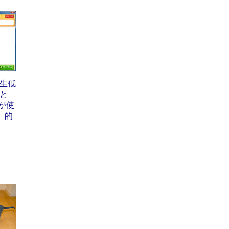
生低
と
ntが使
 的