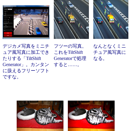
デジカメ写真をミニチ
フツーの写真。
なんとなくミニ
ュア風写真に加工でき
これをTiltShift
チュア風写真に
たりする「TiltShift
Generatorで処理
なる。
Generator」。カンタン
すると……。
に扱えるフリーソフト
ですな。