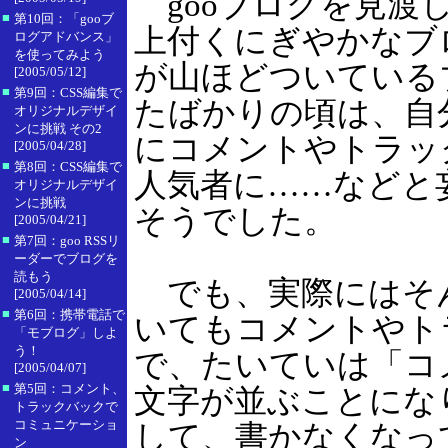
gooブログを見渡
■
第10回：「gooブ
上付くにぎやかなブ
ログアドバンス」
を使ってみよう
が山ほどついている
[2005/05/12]
■
第9回：CSS編集で
たばかりの頃は、自
オリジナルデザイ
ンに挑戦 その2
にコメントやトラッ
[2005/04/28]
■
第8回：CSS編集で
人気者に……などと
オリジナルデザイ
ンに挑戦
そうでした。
[2005/04/21]
■
第7回：goo RSSリ
ーダーでブログを
読もう
でも、実際にはそ
[2005/04/14]
■
第6回：携帯電話で
いてもコメントやト
「モブログ」しよ
う！
で、たいていは「コメント ( 
[2005/04/07]
■
第5回：コメント、
文字が並ぶことにな
トラックバックで
コミュニケーショ
して、書かなくなっ
ン