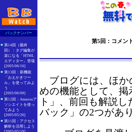
バックナンバー
第5回：コメン
■
第14回（最終
回）：タグ編集が
楽になる「HTML
エディター」登場
[2005/06/16]
■
第13回：新機能
ブログには、ほか
「おえかきツー
ル」を使ってみよ
めの機能として、掲
う
[2005/06/09]
ト」、前回も解説し
■
第12回：Amazonア
ソシエイトを使っ
バック」の2つがあ
てみよう
[2005/05/26]
■
第11回：アクセス
解析を活用しよう
[2005/05/19]