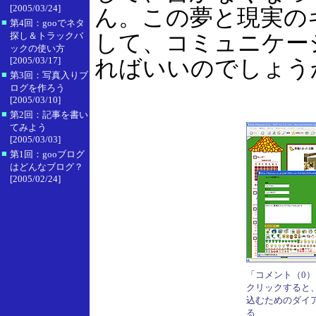
[2005/03/24]
ん。この夢と現実の
■
第4回：gooでネタ
して、コミュニケー
探し＆トラックバ
ックの使い方
[2005/03/17]
ればいいのでしょう
■
第3回：写真入りブ
ログを作ろう
[2005/03/10]
■
第2回：記事を書い
てみよう
[2005/03/03]
■
第1回：gooブログ
はどんなブログ？
[2005/02/24]
「コメント（0
クリックすると
込むためのダイ
る