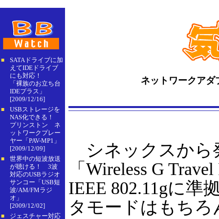
SATAドライブに加
■
えてIDEドライブ
にも対応！
ネットワークアダ
「裸族のお立ち台
IDEプラス」
[2009/12/16]
USBストレージを
■
NAS化できる！
プリンストン ネ
ットワークプレー
ヤー「PAV-MP1」
シネックスから発売
[2009/12/09]
世界中の短波放送
■
「Wireless G T
が聴ける！ 3波
対応のUSBラジオ
サンコー「USB短
IEEE 802.1
波/AM/FMラジ
オ」
タモードはもちろ
[2009/12/02]
ジェスチャー対応
■