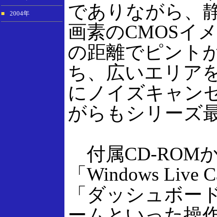
でありながら、静
■
2004年
画素のCMOSイ
の距離でピントが
ち、広いエリア
にノイズキャン
がらもシリーズ
付属CD-ROM
「Windows L
「ダッシュボー
ームといった操