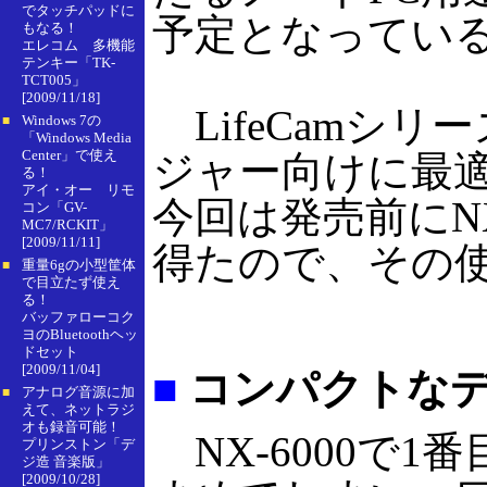
でタッチパッドに
予定となってい
もなる！
エレコム 多機能
テンキー「TK-
TCT005」
[2009/11/18]
LifeCamシリーズ
Windows 7の
■
「Windows Media
Center」で使え
ジャー向けに最
る！
アイ・オー リモ
今回は発売前にNX
コン「GV-
MC7/RCKIT」
[2009/11/11]
得たので、その
重量6gの小型筐体
■
で目立たず使え
る！
バッファローコク
ヨのBluetoothヘッ
ドセット
[2009/11/04]
■
コンパクトなデザ
アナログ音源に加
■
えて、ネットラジ
オも録音可能！
NX-6000で
プリンストン「デ
ジ造 音楽版」
[2009/10/28]