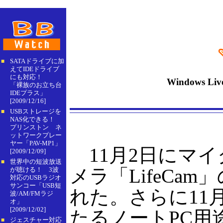
SATAドライブに加
■
えてIDEドライブ
にも対応！
Windows 
「裸族のお立ち台
IDEプラス」
[2009/12/16]
USBストレージを
■
NAS化できる！
プリンストン ネ
ットワークプレー
ヤー「PAV-MP1」
11月2日にマイ
[2009/12/09]
世界中の短波放送
■
メラ「LifeCa
が聴ける！ 3波
対応のUSBラジオ
サンコー「USB短
れた。さらに11
波/AM/FMラジ
オ」
[2009/12/02]
たるノートPC用途
ジェスチャー対応
■