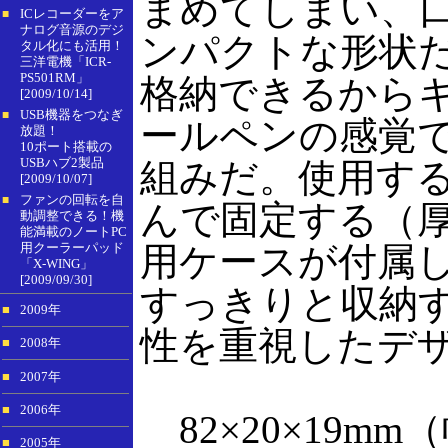
まめてしまい、
ICレコーダーをア
■
ナログ音源のデジ
ンパクトな形状
タル化にも活用！
三洋電機「ICR-
PS501RM」
格納できるから
[2009/10/14]
USB機器をつなぎ
■
ールペンの感覚
放題！
10ポート搭載の
USBハブ2製品
組みだ。使用する
[2009/10/07]
ファンの回転を自
■
んで固定する（厚
動調整できる！機
能満載のノートPC
用クーラーパッド
用ケースが付属し
「X-WING」
[2009/09/30]
すっきりと収納す
■
2009年
性を重視したデ
■
2008年
■
2007年
■
2006年
82×20×19m
■
2005年