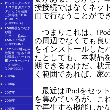
ICレコーダーをア
■
接接続ではなくネット
ナログ音源のデジ
タル化にも活用！
由で行なうことがで
三洋電機「ICR-
PS501RM」
[2009/10/14]
USB機器をつなぎ
■
つまりこれは、iPo
放題！
10ポート搭載の
の周辺でなくても良いこ
USBハブ2製品
[2009/10/07]
をインストールした
ファンの回転を自
■
動調整できる！機
たとしても、本製品を
能満載のノートPC
用クーラーパッド
期できるわけだ。枕元
「X-WING」
[2009/09/30]
く範囲であれば、家
■
2009年
■
2008年
最近はiPodをセッ
■
2007年
を集めているが、これ
■
2006年
で再生する機能しかなく
■
2005年