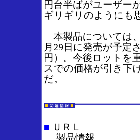
円台半ばがユーザー
ギリギリのようにも
本製品については、
月29日に発売が予定さ
円）。今後ロットを
スでの価格が引き下
だ。
■
ＵＲＬ
製品情報