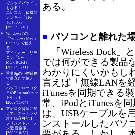
でタッチパッドに
ある。
もなる！
エレコム 多機能
テンキー「TK-
TCT005」
[2009/11/18]
Windows 7の
■
■
パソコンと離れた場所
「Windows Media
Center」で使え
る！
「Wireless Doc
アイ・オー リモ
コン「GV-
では何ができる製品
MC7/RCKIT」
[2009/11/11]
わかりにくいかもし
重量6gの小型筐体
■
で目立たず使え
言えば「無線LANを経
る！
バッファローコク
iTunesを同期でき
ヨのBluetoothヘッ
ドセット
常、iPodとiTunes
[2009/11/04]
アナログ音源に加
■
は、USBケーブルを用い
えて、ネットラジ
オも録音可能！
ンストールしたパソ
プリンストン「デ
ジ造 音楽版」
要がある。しかし、
[2009/10/28]