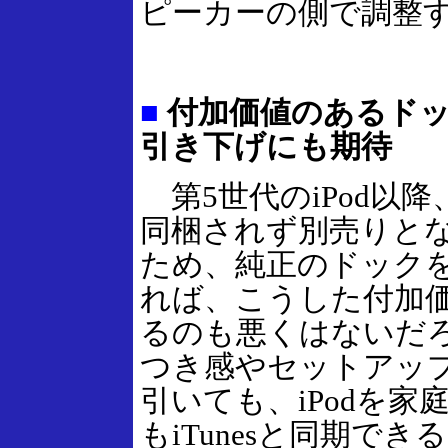
ピーカーの側で調整
■
付加価値のあるドッ
引き下げにも期待
第5世代のiPod以
同梱されず別売りと
ため、純正のドック
れば、こうした付加
るのも悪くはないだ
つき感やセットアッ
引いても、iPodを
もiTunesと同期で