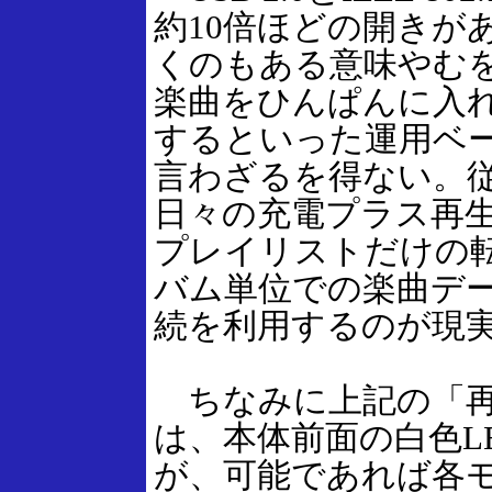
約10倍ほどの開きが
くのもある意味やむ
楽曲をひんぱんに入
するといった運用ベ
言わざるを得ない。
日々の充電プラス再
プレイリストだけの
バム単位での楽曲デー
続を利用するのが現
ちなみに上記の「再
は、本体前面の白色L
が、可能であれば各モ