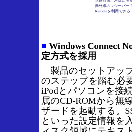
本体前面。左端にあ
赤外線のレシーバーで、
Remoteを利用できる
■
Windows Conne
定方式を採用
製品のセットアップ
のステップを踏む必
iPodとパソコンを接
属のCD-ROMから無
ザードを起動する。S
といった設定情報を入力
ィスク領域にテキス