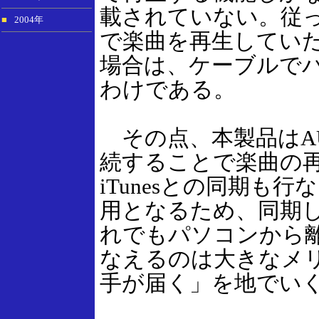
載されていない。従
■
2004年
で楽曲を再生していたと
場合は、ケーブルで
わけである。
その点、本製品はAU
続することで楽曲の再
iTunesとの同期も
用となるため、同期
れでもパソコンから離れ
なえるのは大きなメ
手が届く」を地でい