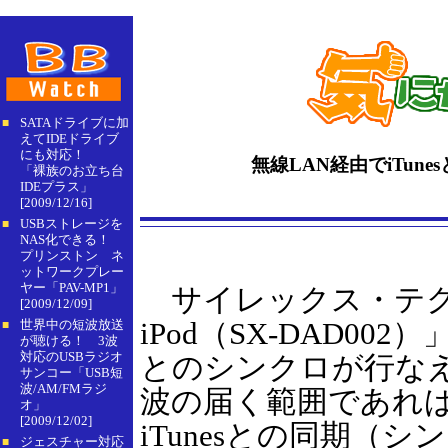
SATAドライブに加
■
えてIDEドライブ
にも対応！
無線LAN経由でiTunesと同
「裸族のお立ち台
IDEプラス」
[2009/12/16]
USBストレージを
■
NAS化できる！
プリンストン ネ
ットワークプレー
ヤー「PAV-MP1」
サイレックス・テクノロジー
[2009/12/09]
世界中の短波放送
iPod（SX-DAD002
■
が聴ける！ 3波
対応のUSBラジオ
とのシンクロが行なえ
サンコー「USB短
波/AM/FMラジ
波の届く範囲であれ
オ」
[2009/12/02]
iTunesとの同期（
ジェスチャー対応
■