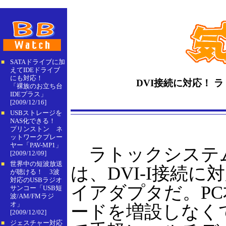
SATAドライブに加
■
えてIDEドライブ
にも対応！
DVI接続に対応！ ラ
「裸族のお立ち台
IDEプラス」
[2009/12/16]
USBストレージを
■
NAS化できる！
プリンストン ネ
ットワークプレー
ヤー「PAV-MP1」
ラトックシステムの
[2009/12/09]
世界中の短波放送
■
は、DVI-I接続に
が聴ける！ 3波
対応のUSBラジオ
イアダプタだ。P
サンコー「USB短
波/AM/FMラジ
オ」
ードを増設しなく
[2009/12/02]
ジェスチャー対応
■