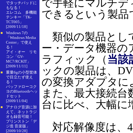
で手軽にマルチデ
でタッチパッドに
もなる！
できるという製品
エレコム 多機能
テンキー「TK-
TCT005」
[2009/11/18]
Windows 7の
類似の製品として
■
「Windows Media
Center」で使え
ー・データ機器のアナ
る！
アイ・オー リモ
ラフィック（
当該
コン「GV-
MC7/RCKIT」
[2009/11/11]
ックの製品は、DV
重量6gの小型筐体
■
で目立たず使え
の変換アダプタに
る！
バッファローコク
また、最大接続台数
ヨのBluetoothヘッ
ドセット
[2009/11/04]
台に比べ、大幅に
アナログ音源に加
■
えて、ネットラジ
オも録音可能！
プリンストン「デ
対応解像度は、4：3が
ジ造 音楽版」
[2009/10/28]