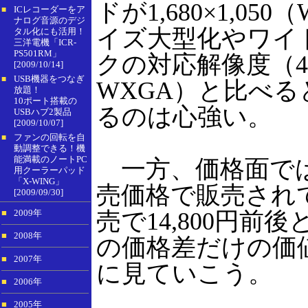
ドが1,680×1,0
ICレコーダーをア
■
ナログ音源のデジ
イズ大型化やワイ
タル化にも活用！
三洋電機「ICR-
PS501RM」
クの対応解像度（4：3
[2009/10/14]
USB機器をつなぎ
■
WXGA）と比べ
放題！
10ポート搭載の
るのは心強い。
USBハブ2製品
[2009/10/07]
ファンの回転を自
■
動調整できる！機
能満載のノートPC
一方、価格面では
用クーラーパッド
「X-WING」
売価格で販売されて
[2009/09/30]
売で14,800円
■
2009年
■
2008年
の価格差だけの価
■
2007年
に見ていこう。
■
2006年
■
2005年