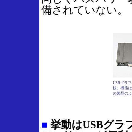
備されていない。
USBグラ
較。機能は
の製品のよ
■
挙動はUSBグラ