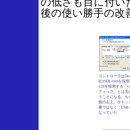
の低さも目に付い
後の使い勝手の改
コントローラはDispl
社のDL-160を採用
120を採用する「U
フィック」とは兄
うことになる。ち
面の左上、ラトッ
番ではなく「USB-
なっていた