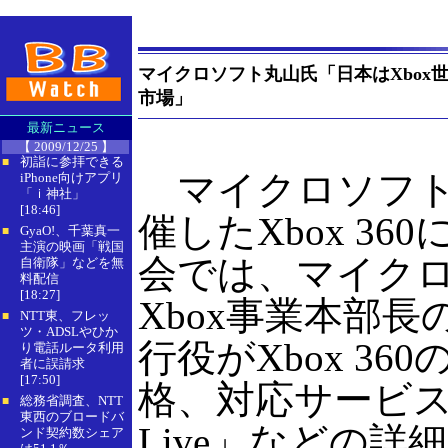
マイクロソフト丸山氏「日本はXbox
市場」
最新ニュース
【 2009/12/25 】
初詣に参拝できる
■
マイクロソフト
iPhone向けアプリ
「ｉ神社」
[18:46]
催したXbox 36
GyaO!、千葉真一
■
主演の映画「戦国
会では、マイク
自衛隊」などを無
料配信
[18:27]
Xbox事業本部
NTT東、フレッ
■
ツ・ADSLやひか
行役がXbox 36
り電話ルータ利用
者に誤請求
[17:50]
格、対応サービス「
総務省調査、NTT
■
東西のブロードバ
Live」などの詳
ンド契約数シェア