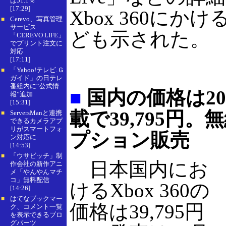
は51.1％
[17:29]
Xbox 360にか
Cerevo、写真管理
■
サービス
ども示された。
「CEREVO LIFE」
でプリント注文に
対応
[17:11]
「Yahoo!テレビ.Ｇ
■
ガイド」の日テレ
番組内に“公式情
■
国内の価格は20
報”追加
[15:31]
載で39,795円。
ServersManと連携
■
できるカメラアプ
リがスマートフォ
プション販売
ン対応に
[14:53]
「ウサビッチ」制
■
日本国内にお
作会社の新作アニ
メ「やんやんマチ
コ」無料配信
けるXbox 360の
[14:26]
はてなブックマー
■
価格は39,795円
ク、コメント一覧
を表示できるブロ
グパーツ