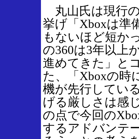
丸山氏は現行のX
挙げ「Xboxは準
もないほど短か
の360は3年以上
進めてきた」と
た、「Xboxの
機が先行してい
げる厳しさは感
の点で今回のXbox
するアドバンテ