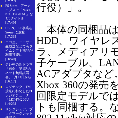
[18:03]
行役）」。
PS Store、アーカ
■
イブスで「NOeL
NOT DiGITAL」な
ど5タイトル
[17:49]
本体の同梱品は、
USEN、ISP事業を
■
So-netに譲渡
[17:33]
HDD、ワイヤレ
ニコ生、ユーザー
■
生放送などでもタ
ラ、メディアリ
イムシフト機能が
利用可能に
[16:40]
子ケーブル、LA
テレ朝の新ドラマ
■
「宿命」第1話の
ACアダプタなど
ネット無料試写
会、1月13日から
Xbox 360の発
[16:17]
ロジテック、FM
■
放送に特化したPC
回限定モデルで
ラジオチューナー
「LRT-FM200U」
トも同梱する。なお
[14:23]
リンクシェア、ブ
■
ックマークレット
802.11a/b/g
機能で