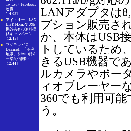
TwitterとFacebook
LANアダプタは8,
連携
[14:03]
アイ・オー、LAN
■
プション販売さ
DISK HomeでUSB
機器共有の無料提
か、本体はUSB
供キャンペーン
[12:45]
フジテレビ On
トしているため、
■
Demand、「不毛
地帯」前半10話を
きるUSB機器で
一挙配信開始
[12:44]
ルカメラやポー
ィオプレーヤーな
360でも利用可
う。