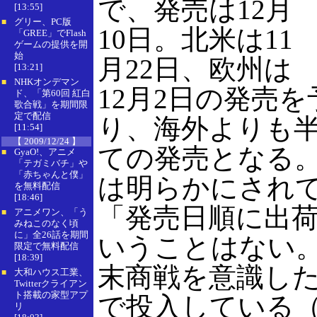
で、発売は12月
[13:55]
グリー、PC版
■
10日。北米は11
「GREE」でFlash
ゲームの提供を開
始
月22日、欧州は
[13:21]
NHKオンデマン
■
12月2日の発売
ド、「第60回 紅白
歌合戦」を期間限
定で配信
り、海外よりも
[11:54]
【 2009/12/24 】
ての発売となる
GyaO!、アニメ
■
「テガミバチ」や
「赤ちゃんと僕」
は明らかにされ
を無料配信
[18:46]
「発売日順に出
アニメワン、「う
■
みねこのなく頃
に」全26話を期間
いうことはない
限定で無料配信
[18:39]
末商戦を意識し
大和ハウス工業、
■
Twitterクライアン
ト搭載の家型アプ
で投入している
リ