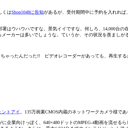
しくは
Shop1048に告知
があるが、受付期間中に予約を入れれば、
はウハウハですな。景気イイですな。何しろ、14,000台の在
がるメーカーは多いでしょうな。ていうか、その状況を羨ましが
ちゃったんだった!! ビデオレコーダーがあっても、再生する
ェントアイ
。135万画素CMOS内蔵のネットワークカメラ様で
けっぽく、640×480ドットのMPEG-4動画を流せるらしい