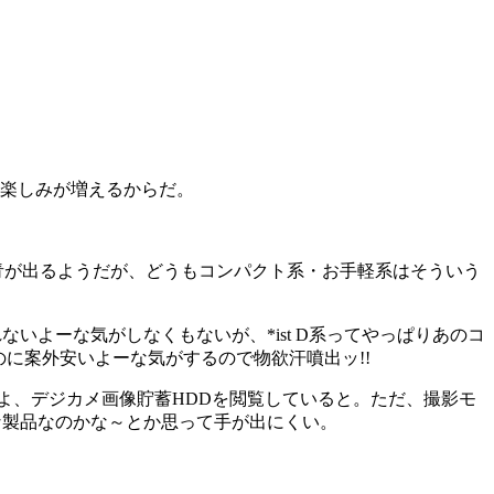
楽しみが増えるからだ。
青が出るようだが、どうもコンパクト系・お手軽系はそういう
いよーな気がしなくもないが、*ist D系ってやっぱりあのコ
 のに案外安いよーな気がするので物欲汗噴出ッ!!
すよ、デジカメ画像貯蓄HDDを閲覧していると。ただ、撮影モ
な製品なのかな～とか思って手が出にくい。