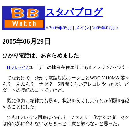
スタパブログ
« 2005年05月
|
メイン
|
2005年07月 »
2005年06月29日
ひかり電話は、あきらめました
Bフレッツ
ユーザーの拙者在住エリアもBフレッツハイパー
てなわけで、ひかり電話対応ルータことWBC V110Mを
ん？ んんん？ ナゼ？ 5時間くらいアレコレやったが、
ダーへの接続のコトですけど。
既に体力も精神力も尽き、状況を良くしようとか問題を解決
えることにした。
でもBフレッツ回線はハイパーファミリー化するのダ。そのう
は俺の肌に合わないからきっと二度と触んないと思った。