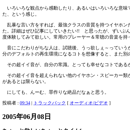
いろいろな観点から感動したり、あるいはいろいろな意味で
た、という感じ。
乱暴な言い方をすれば、最強クラスの音質を持つイヤホンだ
た。詳細はぜひ記事にしていきたい!! と思ったが、ずいぶ
度体験してみて欲しい。常用のプレーヤー＆常聴の音楽を持
音にこだわりがちな人は、試聴後、うっ欲しぇ～っていうか
分のデフォルトの再生環境になるコトを想像すると、また別
その超イイ音が、自分の常識。とっても幸せなコトである
その超イイ音を超えられない他のイヤホン・スピーカー類が
があるとは限らない。
にしても、んーむ、罪作りな絶品だなぁと思う。
投稿者 :
09:34
|
トラックバック
[
オーディオ/ビデオ
]
2005年06月08日