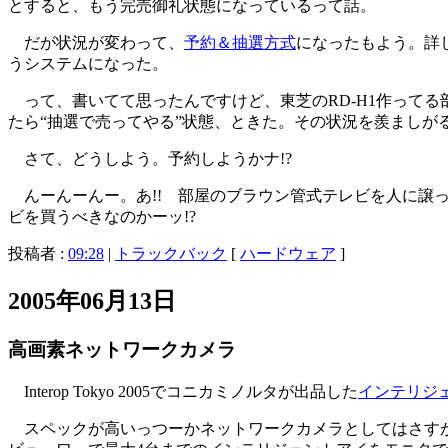
とすると、もう完売御礼状態になっているって話。
だが状況が変わって、
予約＆抽選方式
になったもよう。詳
うシステムになった。
って、書いてて思ったんですけど、東芝のRD-H1作ってる部署
たら“抽選で売ってやる”状態、ときた。その状況を羨まし
さて、どうしよう。予約しようかナ!?
んーんーんー。あ!! 部屋のブラウン管式テレビを人に譲っ
ビを買うべきなのかーッ!?
投稿者 :
09:28
|
トラックバック
[
ハードウェア
]
2005年06月13日
高画素ネットワークカメラ
Interop Tokyo 2005でコニカミノルタが出品した
インテリジ
スペックが高いっつーかネットワークカメラとしてはさすがに企業向