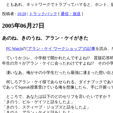
ともあれ、ネットワークでトラブってハマると、ホント、
投稿者 :
10:20
|
トラックバック
[
通信・放送
]
2005年06月27日
あのね、きのうね、アラン・ケイがきた
PC Watch
の
“アラン・ケイ ワークショップ”の記事
を読み、
ていうかコレ、小学校で開かれたんですよね!? 質疑応答時
年生の方々がアラン・ケイに会ったわけですよね!? その小
凄いなあ。俺がその小学生だったら最強に凄まった想い出
何しろアラン・ケイ様であらせられる。ダイナブックであり
であってSqueak授業受けている俺を想像したら、手に汗握
ところで、あなたは以下のどのセリフを言いたいですか？
「きのう、ビル・ゲイツと話をしたよ」
「きのう、スティーブ・ジョブズと話をしたよ」
「きのう、アラン・ケイと話をしたよ」