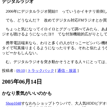
デジタルラジオ
2006年にデジタルラジオ開始!! っていうかイキナリ前倒
でも、どうなんだ？ 改めてデジタル対応FMラジオとか買
ちょっと気になってイロイロとググって調べてみたら、ああそ
ジオも聴けるようになったヨ!! てな付加機能的広がりとし
携帯電話端末なら、わりと多くの人がけっこービシバシ機種
タイで写真撮りまくるようになったりする。それと似たよう
ッピーかもしんない。
む。デジタルラジオを突き動かそうとする人々にとっては、
投稿者 :
09:10
|
トラックバック
[
通信・放送
]
2005年06月14日
かなり景気がいいのかも
Shop1048
すなわちショップトウシバで、大人気HDDビデオ