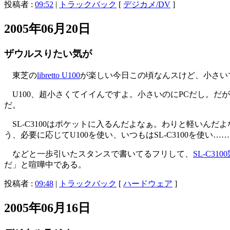
投稿者 :
09:52
|
トラックバック
[
デジカメ/DV
]
2005年06月20日
ザウルスりたい気が
東芝の
libretto U100
が楽しい今日この頃なんスけど、小さい
U100、超小さくてイイんですよ。小さいのにPCだし。だ
だ。
SL-C3100はポケットに入るんだよなぁ。わりと軽いんだよ
う、必要に応じてU100を使い、いつもはSL-C3100を
などと一歩引いたスタンスで書いてるフリして、
SL-C31
だ」と喧嘩中である。
投稿者 :
09:48
|
トラックバック
[
ハードウェア
]
2005年06月16日