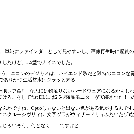
。単純にファインダーとして見やすいし、画像再生時に鑑賞の
ましたけど、2.5型でナイスでした。
そう。ニコンのデジカメは、ハイエンド系だと独特のニコンな
晶でありかつ生活防水はクラッと来る。
眼レフ命!! な人には物足りないハードウェアになるかもしれな
。そして*ist DLには2.5型液晶モニターが実装された!!
なんかですね、Optioじゃないと出ない色がある気がするんで
スクルーシヴリィ(←文字ヅラがウィザードリィみたいだゾ)
んじゃいそう。何となく……ですけど。