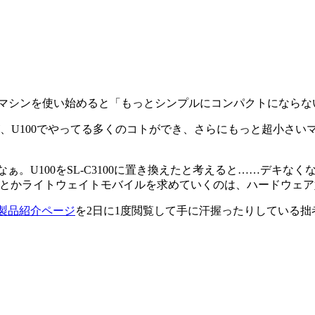
マシンを使い始めると「もっとシンプルにコンパクトにならな
が、U100でやってる多くのコトができ、さらにもっと超小さ
なぁ。U100をSL-C3100に置き換えたと考えると……デキ
使い……とかライトウェイトモバイルを求めていくのは、ハードウ
00製品紹介ページ
を2日に1度閲覧して手に汗握ったりしている