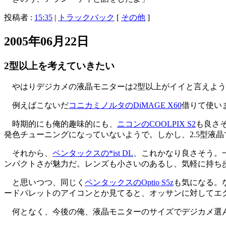
投稿者 :
15:35
|
トラックバック
[
その他
]
2005年06月22日
2型以上を考えていきたい
やはりデジカメの液晶モニターは2型以上がイイと言えよう
例えばこないだ
コニカミノルタのDiMAGE X60
借りて使い
時期的にも俺的趣味的にも、
ニコンのCOOLPIX S2
も良さ
発色チューニングになっていないようで。しかし、2.5型液
それから、
ペンタックスの*ist DL
、これかなり良さそう。一
ンパクトさが魅力だ。レンズも小さいのあるし、気軽に持ち歩ける
と思いつつ、同じく
ペンタックスのOptio S5z
も気になる。
ードパレットのアイコンとか見てると、オッサンに対してエク
何となく、今後の俺、液晶モニターのサイズでデジカメ選