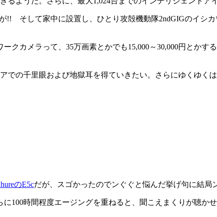
きるようだ。さらに、最大1,024台までのインテリジェントア
ばだが!! そして家中に設置し、ひとり攻殻機動隊2ndGIGのイ
カメラって、35万画素とかでも15,000～30,000円と
アでの千里眼および地獄耳を得ていきたい。さらにゆくゆくは
ShureのE5c
だが、スゴかったのでンぐぐと悩んだ挙げ句に結局
に100時間程度エージングを重ねると、聞こえまくりが聴か