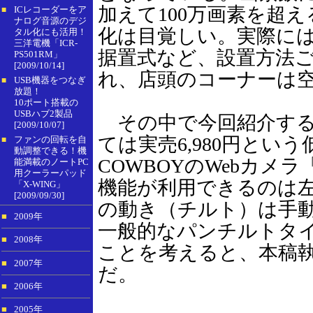
加えて100万画素を超
ICレコーダーをア
■
ナログ音源のデジ
化は目覚しい。実際に
タル化にも活用！
三洋電機「ICR-
据置式など、設置方法
PS501RM」
[2009/10/14]
れ、店頭のコーナーは
USB機器をつなぎ
■
放題！
10ポート搭載の
USBハブ2製品
その中で今回紹介する
[2009/10/07]
ては実売6,980円という
ファンの回転を自
■
動調整できる！機
COWBOYのWebカメラ
能満載のノートPC
用クーラーパッド
機能が利用できるのは
「X-WING」
[2009/09/30]
の動き（チルト）は手
■
2009年
一般的なパンチルトタイ
■
2008年
ことを考えると、本稿
■
2007年
だ。
■
2006年
■
2005年