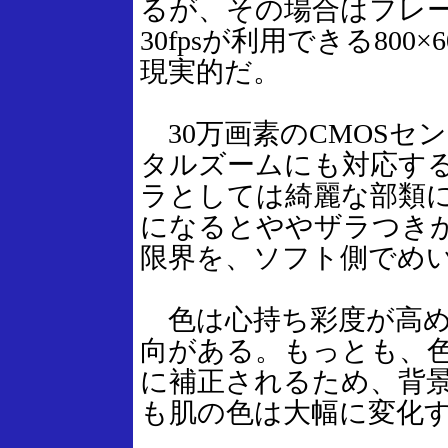
るが、その場合はフレー
30fpsが利用できる80
現実的だ。
30万画素のCMOSセ
タルズームにも対応する
ラとしては綺麗な部類に入
になるとややザラつき
限界を、ソフト側でめ
色は心持ち彩度が高め
向がある。もっとも、
に補正されるため、背
も肌の色は大幅に変化