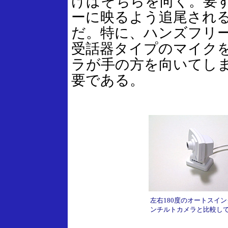
けばそちらを向く。要
ーに映るよう追尾され
だ。特に、ハンズフリ
受話器タイプのマイク
ラが手の方を向いてし
要である。
左右180度のオートスイ
ンチルトカメラと比較し