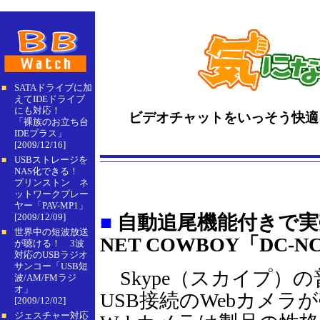
SATAドライブに加
■
えてIDEドライブ
にも対応！
ビデオチャットをいっそう快適に！
「裸族のお立ち台
IDEプラス」
[2009/12/16]
USBストレージを
■
NAS化できる！
プリンストン ネ
ットワークプレー
ヤー「PAV-MP1」
[2009/12/09]
■
自動追尾機能付きで実売
世界中の短波放送
■
NET COWBOY「DC-N
が聴ける！ 3波
対応のUSBラジオ
サンコー「USB短
Skype（スカイプ）
波/AM/FMラジ
オ」
USB接続のWebカメラ
[2009/12/02]
ジェスチャー対応
■