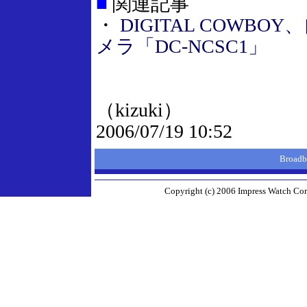
■
関連記事
・
DIGITAL COWB
メラ「DC-NCSC1」
（kizuki）
2006/07/19 10:52
Broad
Copyright (c) 2006 Impress Watch Corp