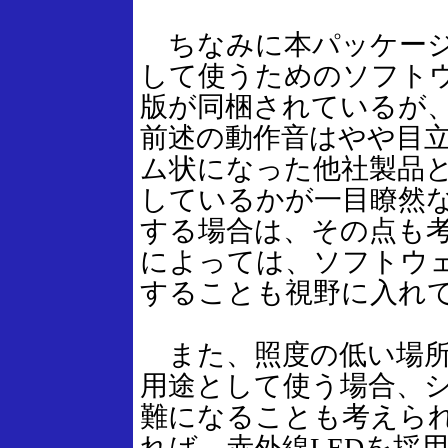
ちなみに本パッケージ
して使うためのソフト
版が同梱されているが
前述の動作音はやや目
ム状になった他社製品
しているかが一目瞭然
する場合は、その点も
によっては、ソフトウ
することも視野に入れ
また、照度の低い場所
用途として使う場合、
難になることも考えら
れば、赤外線LEDを採