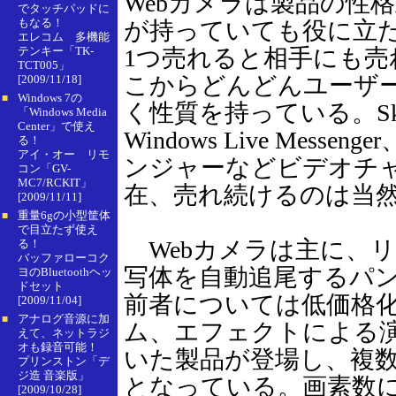
Webカメラは製品の性
でタッチパッドに
もなる！
が持っていても役に立
エレコム 多機能
テンキー「TK-
1つ売れると相手にも売
TCT005」
こからどんどんユーザ
[2009/11/18]
Windows 7の
■
く性質を持っている。Sk
「Windows Media
Center」で使え
Windows Live Messeng
る！
アイ・オー リモ
ンジャーなどビデオチ
コン「GV-
MC7/RCKIT」
在、売れ続けるのは当
[2009/11/11]
重量6gの小型筐体
■
で目立たず使え
Webカメラは主に、
る！
バッファローコク
写体を自動追尾するパ
ヨのBluetoothヘッ
ドセット
前者については低価格
[2009/11/04]
アナログ音源に加
■
ム、エフェクトによる
えて、ネットラジ
オも録音可能！
いた製品が登場し、複
プリンストン「デ
ジ造 音楽版」
となっている。画素数に
[2009/10/28]