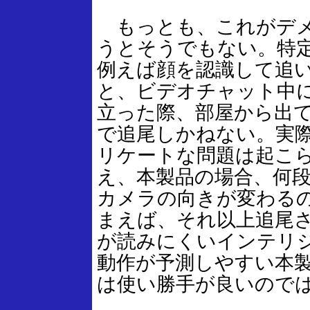
もっとも、これがデメ
うとそうでもない。特
例えば顔を認識して追
と、ビデオチャット中
立った際、部屋から出
で追尾しかねない。実
リケートな問題は起こ
え、本製品の場合、何
カメラの向きが変わる
まえば、それ以上追尾
が読みにくいインテリ
動作が予測しやすい本
は使い勝手が良いので