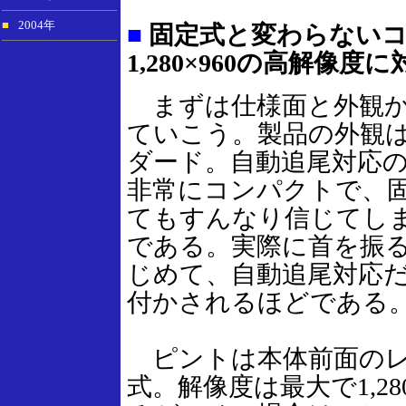
■
2004年
■
固定式と変わらないコ
1,280×960の高解像度に
まずは仕様面と外観か
ていこう。製品の外観
ダード。自動追尾対応
非常にコンパクトで、
てもすんなり信じてし
である。実際に首を振
じめて、自動追尾対応
付かされるほどである
ピントは本体前面のレ
式。解像度は最大で1,2