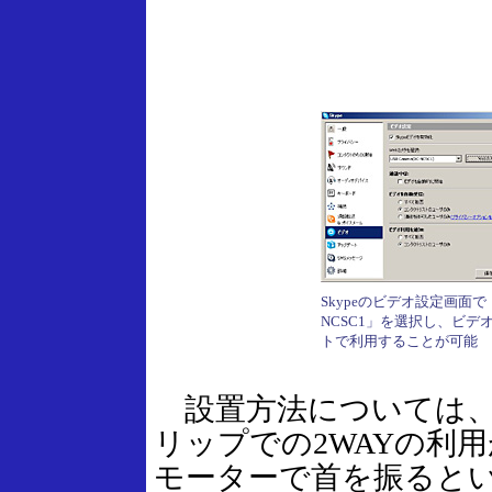
Skypeのビデオ設定画面で「
NCSC1」を選択し、ビデ
トで利用することが可能
設置方法については、
リップでの2WAYの利
モーターで首を振ると