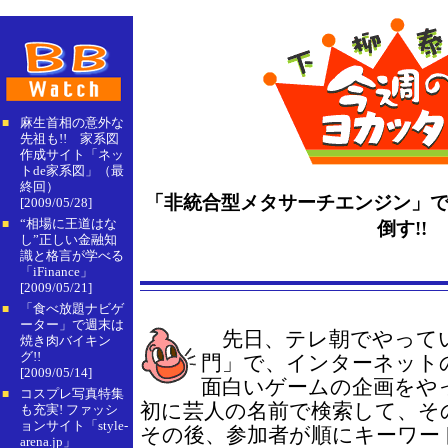
麻生首相の意外な
■
先祖も!! 家系図
作成サイト「ネッ
トde家系図」（最
終回）
「非統合型メタサーチエンジン」
[2009/05/28]
“相場に王道はな
■
倒す!!
し”正しい金融知
識と格言が学べる
「iFinance」
[2009/05/21]
「食べ放題ナビゲ
■
ーター」で週末は
先日、テレ朝でやって
焼き肉バイキン
グ!!
門」で、インターネット
[2009/05/14]
面白いゲームの企画をや
コスプレ写真特集
■
初に芸人の名前で検索して、そ
も充実! ファッシ
ョンサイト「style-
その後、参加者が順にキーワー
arena.jp」