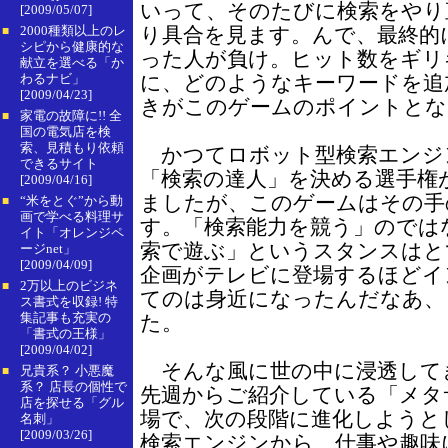
いって、そのたびに検索をやり
[2009/05/07]
2000種類以上のレ
り具合を見ます。んで、最終的
■
シピから健康的な
った人が負け。ヒット数をギリ
献立を選べる「か
わるナビ」
に、どのようなキーワードを追
[2009/04/23]
きがこのゲームのポイントとな
家電の故障に!! 全
■
国の電気店を検
索、見積もり依頼
かつてロボット型検索エンジ
できるサイト
「検索の達人」を決める選手権
[2009/04/16]
ましたが、このゲームはその手
“米をとぐ”から動
■
画で学べる料理サ
す。「検索能力を競う」のでは
イト「オレンジペ
索で遊ぶ」というスタンスはと
ージnet」
[2009/04/09]
企画がテレビに登場するほどイ
2万以上のビジネ
■
てのは身近になったんだなあ、
ス書式を収録! 特
集記事も充実の
た。
「書式の王様」
[2009/04/02]
そんな風に世の中に浸透して
兄貴系？ 小悪魔
■
系？ 店長の個性で
先週からご紹介している「メタ
店を探せる「グル
場で、次の段階に進化しようと
名刺」
[2009/03/26]
検索エンジンから、仕事や趣味