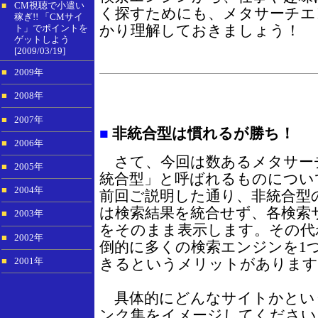
CM視聴で小遣い
■
く探すためにも、メタサーチエ
稼ぎ!! 「CMサイ
かり理解しておきましょう！
ト」でポイントを
ゲットしよう
[2009/03/19]
■
2009年
■
2008年
■
2007年
■
非統合型は慣れるが勝ち！
■
2006年
さて、今回は数あるメタサー
■
2005年
統合型」と呼ばれるものについ
■
2004年
前回ご説明した通り、非統合型
は検索結果を統合せず、各検索
■
2003年
をそのまま表示します。その代
■
2002年
倒的に多くの検索エンジンを1
きるというメリットがあります
■
2001年
具体的にどんなサイトかとい
ンク集をイメージしてください