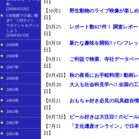
日】
刺」
[2009/03/26]
【10月2
野生動物のライブ映像が楽しめ
■
CM視聴で小遣い稼
日】
ぎ!! 「CMサイト」
でポイントをゲット
【9月25
レポート数827件！ 調査レポ
しよう
日】
[2009/03/19]
【9月18
新たな趣味を開拓!! パンフレッ
■
2009年
日】
■
2008年
【9月11
ご利益で検索、寺社データベー
日】
■
2007年
【9月4日】
秋の夜長にお手軽料理!! 動画
■
2006年
【8月28
大人も社会科見学へ!! 全国
■
2005年
日】
【8月21
おもちゃ好き必見の玩具総合情
■
2004年
日】
■
2003年
【8月7日】
ビール好きは大注目!! のビール評
■
2002年
【7月31
「文化遺産オンライン」で日本
日】
■
2001年