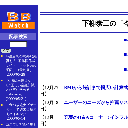
下柳泰三の「今
記事検索
■
■
■
麻生首相の意外な先
祖も!! 家系図作成
サイト「ネットde家
■
系図」（最終回）
[2009/05/28]
■
“相場に王道はな
し”正しい金融知識
【12月25
BMIから統計まで幅広い計算
と格言が学べる
日】
「iFinance」
[2009/05/21]
【12月18
ユーザーのニーズから推薦リス
■
「食べ放題ナビゲー
日】
ター」で週末は焼き
肉バイキング!!
【12月11
充実のQ＆Aコーナー! イン
[2009/05/14]
日】
■
コスプレ写真特集も