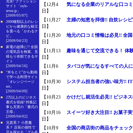
充実! ファッション
【12月4
気になる企業のリアルな口コミ!
サイト「style-
日】
arena.jp」
[2009/05/07]
【11月27
主婦の知恵を拝借!! 自炊レシ
■
2000種類以上のレシ
日】
ピから健康的な献立
を選べる「かわるナ
【11月20
地元の口コミ情報は必見!! 全
ビ」
[2009/04/23]
日】
■
家電の故障に!! 全国
【11月13
趣味を通じて交流できる！ 体
の電気店を検索、見
日】
積もり依頼できるサ
イト
【11月6
タバコが気になるすべての人に!
[2009/04/16]
日】
■
“米をとぐ”から動画
で学べる料理サイト
【10月30
システム担当者の強い味方!! 
「オレンジページ
net」
日】
[2009/04/09]
【10月23
かけだし就活生必見!! ビジネ
■
2万以上のビジネス
書式を収録! 特集記
日】
事も充実の「書式の
【10月16
スイーツ好き大注目!! お菓子
王様」
[2009/04/02]
日】
■
兄貴系？ 小悪魔
【10月9
全国の商店街の商品をチェック!
系？ 店長の個性で
店を探せる「グル名