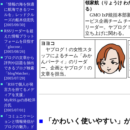
領家航（りょうけ わ
■
「情報の海を快適
る）
に航海できるツー
ルを」レッドクル
GMO IxP統括本部
ーズの船木信宏氏
ービス企画チーム チ
[2005/09/30]
リーダー。ヤプログ
■
RSSリーダーを超
立ち上げに関わる。
えた情報プラット
フォームを目指す
ヨヨコ
「glucose」
ヤプログ！の女性スタ
[2005/08/26]
ッフによるチーム「みか
■
ブログの文章から
んパーティ」のリーダ
評判や話題を抽出
ー。企画とヤプログ！の
できるブログ検索
「blogWatcher」
文章を担当。
[2005/07/29]
■
「RSSで個人が発
言力を持てるメデ
ィアを支援」
MyRSS.jpの赤松洋
介氏
[2005/07/01]
■
「コミュニケーシ
■
「かわいく使いやすい」
ョンと情報発信が
ブログの魅力」ド