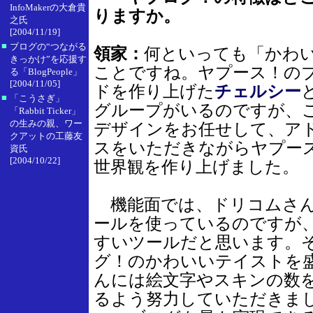
InfoMakerの大倉貴
りますか。
之氏
[2004/11/19]
■
ブログの“つながる
領家：
何といっても「かわ
きっかけ”を応援す
ことですね。ヤプース！の
る「BlogPeople」
[2004/11/05]
ドを作り上げた
チェルシー
■
「こうさぎ」
グループがいるのですが、
「Rabbit Ticker」
の生みの親、ワー
デザインをお任せして、ア
クアットの工藤友
スをいただきながらヤプー
資氏
[2004/10/22]
世界観を作り上げました。
機能面では、ドリコムさ
ールを使っているのですが
すいツールだと思います。
グ！のかわいいテイストを
んには絵文字やスキンの数
るよう努力していただきま