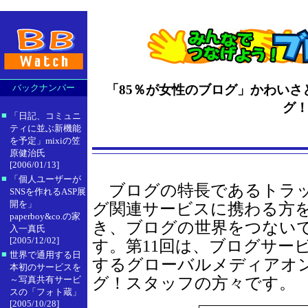
バックナンバー
「85％が女性のブログ」かわい
グ
■
「日記、コミュニ
ティに並ぶ新機能
を予定」mixiの笠
原健治氏
[2006/01/13]
■
「個人ユーザーが
ブログの特長であるトラッ
SNSを作れるASP展
開を」
グ関連サービスに携わる方
paperboy&co.の家
き、ブログの世界をつない
入一真氏
[2005/12/02]
す。第11回は、ブログサー
■
世界で通用する日
するグローバルメディアオン
本初のサービスを
グ！スタッフの方々です。
～写真共有サービ
スの「フォト蔵」
[2005/10/28]