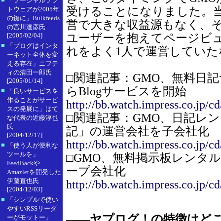
「ソーシャルソフ
受けることになりました。
トウェアが2005年
の鍵に」Bulkfeeds
営で大きな収益源もなく、そ
の宮川達彦氏
ユーザーを抱えてページビ
[2005/02/04]
■
「ブログはインタ
れをよく1人で運営してい
ーネット全体を変
える存在」ニフテ
ィの清田一郎氏
□関連記事：GMO、無料日
[2005/01/14]
らBlogサービスを開始
■
「良いサービスを
作ることがサービ
http://bb.watch.impress.co.jp/c
スの発展に」はて
□関連記事：GMO、日記レ
な代表の近藤淳也
氏
記」の運営会社を子会社化
[2004/12/17]
http://bb.watch.impress.co.jp/c
■
「使う人が便利な
ツールを」
□GMO、無料掲示板レンタルサ
FeedBackや
ープ会社化
Amazletを開発した
伊藤直也氏
http://bb.watch.impress.co.jp/c
[2004/12/03]
■
「シンプルで使い
やすいRSSリーダ
――ヤプログ！の特徴はど
ーがモットー」