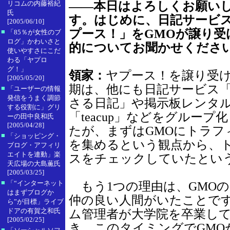
――本日はよろしくお願い
リコムの内藤裕紀
氏
す。はじめに、日記サービ
[2005/06/10]
プース！」をGMOが譲り受
■
「85％が女性のブ
ログ」かわいさと
的についてお聞かせくださ
使いやすさにこだ
わる「ヤプロ
グ！」
領家：
ヤプース！を譲り受
[2005/05/20]
期は、他にも日記サービス
■
「ユーザーの情報
発信をうまく調節
さる日記」や掲示板レンタ
する役割に」グリ
「teacup」などをグループ
ーの田中良和氏
[2005/04/28]
たが、まずはGMOにトラフ
■
「ショッピング・
を集めるという観点から、
ブログ・アフィリ
エイトを連動」楽
スをチェックしていたとい
天広場の大島薫氏
[2005/03/25]
■
「“インターネット
もう1つの理由は、GMO
はまずブログか
仲の良い人間がいたことで
ら”が目標」ライブ
ドアの有賀之和氏
ム管理者が大学院を卒業し
[2005/02/25]
き、このタイミングでGMO
■