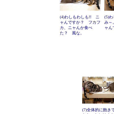
(4)わしもわしも!! ニ
(5
ャんですか？ フカフ
み～
カ、ニャんか食べ
ャん
た？ 風な。
(7)全体的に飽き