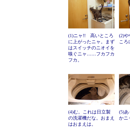
(1)ニャ!! 高いところ
(2)
に上がったニャ。まず
ころ
はスイッチのニオイを
嗅ぐニャ……フカフカ
フカ。
(4)む。これは日立製
(5
の洗濯機だな。おまえ
かニ
はおまえは。