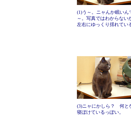
(1)う～。ニャんか眠いん
～。写真ではわからない
左右にゆっくり揺れてい
(3)ニャにかしら？ 何と
寝ぼけているっぽい。