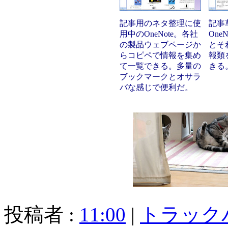
記事用のネタ整理に使
記事
用中のOneNote。各社
One
の製品ウェブページか
とそ
らコピペで情報を集め
報類
て一覧できる。多量の
きる
ブックマークとオサラ
バな感じで便利だ。
投稿者 :
11:00
|
トラック