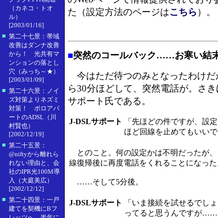
（カネコ・トオ
た（設定方法のページは
こちら
）。
ル）
[2003/01/16]
■
第二十七景：帯域
改善はダンナ改善
から！ 光共有マ
■
突然のコールバック……お寒い結
ンションの落とし
穴（みっち～★）
今はただ待つのみとなったわけだ
[2003/01/09]
ら30分ほどして、突然電話が。さきほ
■
第二十六景：ノイ
ズ対策よりネズミ
サポート氏である。
対策！ ボロアパ
ートのADSL（川
J-DSLサポート
「先ほどの件ですが、設定
村賢也）
ほど回線を止めてもいいで
[2002/12/19]
■
第二十五景：
とのこと。何の設定かは不明だったが、
@niftyから離れら
線復帰後に再度電話をくれることになった
れない理由と、会
社のIPR光100M導
入（大庭美広）
……そして5分後。
[2002/12/12]
■
第二十四景：一戸
J-DSLサポート
「いま接続を試せるでしょ
建てを契機にBフ
ってると思うんですが……
レッツへ。半年に