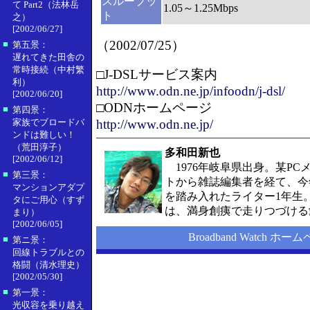
スループッ
て Part2（法林岳
1.05～1.25Mbps
ト
之）
[2002/06/27]
（2002/07/25）
■
第五景：
遅れてきた田舎の
常時接続（中村繁
□J-DSLサービス案内
利）
http://www.odn.ne.jp/infoodn/j-dsl/
[2002/06/20]
□ODNホームページ
■
第四景：
家族でブロードバ
http://www.odn.ne.jp/
ンドは難しい！
（荒田淳子）
多和田新也
[2002/06/12]
1976年岐阜県出身。某PC
■
第三景：
トから雑誌編集者を経て、今
マンションアダプ
を踏み入れたライター1年生
タにご用心（すず
は、満身創痍で走りつづける
まり）
[2002/06/05]
Broadband Watch ホー
■
第ニ景：
回線トラブルとの
格闘（清水理史）
[2002/05/30]
■
第一景：
光収容を乗り越え