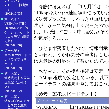
ンションで
VDSL！（杉山淳
冷静に考えれば、「1カ月半はJ-D
一）
110kbpsという低速回線を使って
[2002/10/03]
ズ対策グッズは、まるっきり無駄な
■
第十八景：
USENの固定IPと
度が上がって気分は上々だったので
FreeBSDでアプリ
ば、Jサ氏はすご～く申し訳なさそ
ケーションゲート
ウェイ設置（関野
た気がする……。
史朗）
[2002/09/26]
ひとまず落着したので、情報開示
■
第十七景：
といわれ、うかれ気分の筆者はもち
華のOLブロードバ
ンドライフ（サッ
は大満足の対応をして戴いたのであ
キー）
[2002/09/19]
ちなみに、その後も接続は安定、速度
■
第十六景：
1.25Mbps程度で安定している。以
常時接続十五周年
漂流記（法林浩
ピードテストの結果を挙げておこう
之）
[2002/09/12]
【参考：BNRスピードテスト】
■
第十五景：
ダウンロード速度
縛り期間のあるサ
ービスにご注意！
WebARENA
1141.236kbps(1.141Mbp