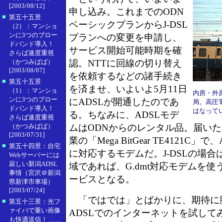
[2003/08/12]
申し込み。これまでのODN
■
第五十五景
ベーシックプランからJ-DSL
（2）：マンショ
ンに3つのブロー
プランへの変更を申請し、
ドバンド導入！
サービス開始可能時期を確
さらば速度重視
（かつみぱぱ）
認。NTTに回線の切り替え
[2003/08/07]
を依頼するなどの諸手続き
■
第五十五景
を済ませ、いよいよ5月11日
（1）：マンショ
内房・外
ンに3つのブロー
にADSLが開通したのであ
局。高圧
ドバンド導入！
はなって
る。ちなみに、ADSLモデ
さらば速度重視
（かつみぱぱ）
ムはODNからのレンタル品。届い
[2003/07/31]
業の「Mega BitGear TE4121C」で、An
■
第五十四景：自宅
に対応するモデムだ。J-DSLの場合は
Webサーバーには
寂しい新潟ADSL
域であれば、G.dmt対応モデムを使う
事情（宮沢＠新潟
ービスとなる。
県新津市車場）
[2003/07/24]
「ではでは」とばかりに、期待に
■
第五十三景：光フ
ァイバで重い画像
ADSLでのインターネットを試して
も快適送信！ ……