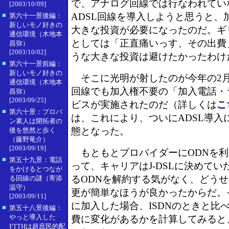
で、アナログ回線では行なわれてい
[2003/10/09]
■
ADSL回線を導入しようと思うと、
第六十一景後編：
新しいモノ好きの
大きな投資が必要になったのだ。ギ
通信環境（木地本
としては「正直痛いっす、その出費
昌弥）
[2003/10/02]
うな大きな投資は避けたかったわけ
■
第六十一景前編：
新しいモノ好きの
そこに光明が射したのが今年の2
通信環境（木地本
回線でも加入権不要の「加入電話・
昌弥）
[2003/09/25]
ビスが実施されたのだ（詳しくは
こ
■
第六十景：プロバ
は、これにより、ついにADSL導入
ン素人は開拓者の
態となった。
後を悠然と歩く
（藤野竜介）
[2003/09/19]
もともとプロバイダーにODNを利
■
第五十九景：電話
って、キャリアはJ-DSLに決めてい
をかけるとつなが
るODNを解約する気がなく、どう
る回線の謎（寄添
温守）
更が簡単なほうが良かったからだ。そ
[2003/09/11]
に加入した場合、ISDNのときと比
■
第五十八景後編：
やっと導入した
費に変化があるかを計算してみると
FTTHは超庶民的配