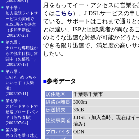
[2002/08/01]
月をもってイー・アクセスに営業を
■
第十景：
くは
こちら
）、J-DSLサービスの
加入電話ライトサ
ービスの実施で
ている。サポートはこれまで通りとの
ADSL導入を決意
とは違い、ISPと回線業者が異なる
（多和田新也）
[2002/07/25]
のような迅速な対処が可能かどうか
■
第九景：
できる限り迅速で、満足度の高いサ
ナローな専用線か
したい。
らの脱出目指し奮
闘中（矢部雅一）
[2002/07/18]
■
第八景：
CATV、めっちゃ
■
参考データ
いいっす（大柴
滋）
[2002/07/11]
居住地区
千葉県千葉市
■
第七景：
線路距離長
3000m
スピードネットで
伝送損失
39dB
超速ブロードバン
J-DSL（加入当時、現在は
ド（熊谷直樹）
接続事業者
[2002/07/04]
済み）
■
第六景：
プロバイダ
ODN
光収容を乗り越え