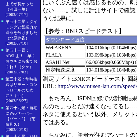
にいくぶん速くは感じるものの、劇
までが長かった
（河田一規）
ない……。試しに計測サイトで確認
[2003/07/17]
うな結果に。
■
第五十ニ景：タイ
ミングと営業力が
【参考：BNRスピードテスト】
運命を分けました
（北原静香）
ダウンロード速度
[2003/07/10]
WebARENA
104.016kbps(0.104Mbps)
■
第五十一景：
PLALA
103.096kbps(0.103Mbps)
ADSLよ！ 早く
おウチにも来てお
ASAHI-Net
66.066kbps(0.066Mbps) 
くれ！（タケ）
推定転送速度
104.016kbps(0.104Mbps)
[2003/07/03]
測定サイト:BNRスピードテスト 
■
第五十景：常時接
続はリモートコン
URL:
http://www.musen-lan.com/speed
トロールのため
に!?（tan）
もちろん、ISDN回線での計測結
[2003/06/27]
んのちょっとだけ速くなってるし…
■
第四十九景：自宅
にWebサーバー
ネタに使えるという以外、メリット
【パート2】（芝
ではある。
藤和久）
[2003/06/19]
ちなみに、筆者が住むアパートの
■
第四十八景：8Mサ