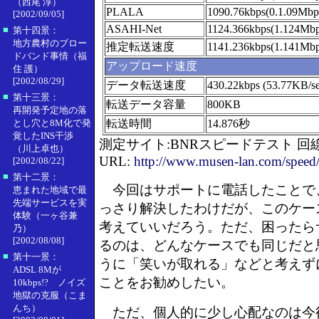
（西尾 淳）
PLALA
1090.76kbps(0.1.09Mbp
[2002/09/05]
ASAHI-Net
1124.366kbps(1.124Mbp
■
第十四景：
地方農村のブロー
推定転送速度
1141.236kbps(1.141Mbp
ドバンド事情（福
アップロード速度
住 護）
[2002/08/29]
データ転送速度
430.22kbps (53.77KB/se
■
第十三景：
転送データ容量
800KB
再開発予定地の落
とし穴と8M化で発
転送時間
14.876秒
覚したINS干渉
測定サイト:BNRスピードテスト 
（川上卓也）
URL:
http://www.musen-lan.com/speed
[2002/08/22]
■
第十二景：
今回はサポートに電話したことで
恵まれた地域で最
先端サービスを実
っさり解決したわけだが、このケー
体験（一ヶ谷兼
考えていいだろう。ただ、困ったら
乃）
[2002/08/08]
るのは、どんなケースでも同じだと
■
第十一景：
うに「笑いが取れる」などと考えず
ADSL 8Mが
ことをお勧めしたい。
10kbps!? ノイズ
地獄の克服（こま
んち）
ただ、個人的に少し心配なのは今後だ