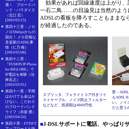
効果があれば回線速度は上がり、
適！ ブロードバ
一石二鳥……の目論見は当然のように
ンド・パラダイス
（北口 宏）
ADSLの看板を降ろすこともままな
[2003/05/15]
が経過したのである。
■
第四十三景：ノロ
ノロ56kbpsからの
脱出！ メカ音痴な
音楽家のADSL事
情（仁乃 唯）
[2003/05/08]
■
第四十ニ景：
『FUSION IP-Phone
for BIGLOBE』で
IP電話を体験（法
林岳之）
[2003/05/01]
■
第四十一景：手間
壁－ADS
スプリッタ、フェライトコア付きツイ
はかけても金はか
もADS
ストケーブル、ノイズ防止フィルター
けない。こだわり
い。ノイ
などなど、投資額は4860円也
のブロードバンド
だと思う
ライフ（赤坂 豊）
[2003/04/24]
■
■
J-DSLサポートに電話、やっぱり
第四十景：FTTHで
アップロードも快