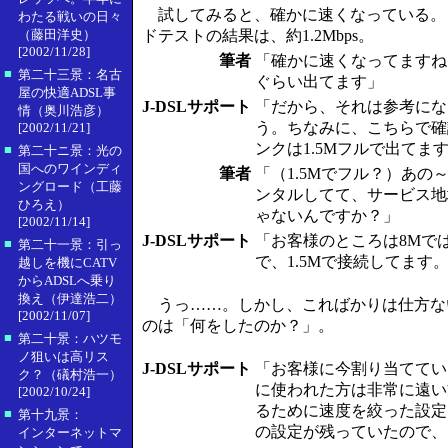
試してみると、確かに速くなっている。こ
わたる戦いの日々
（藤田洋史）
ドテストの結果は、約1.2Mbps。
[2002/11/28]
筆者
「確かに速くなってますねぇ
■
第二十三景：名古
ぐらい出てます」
屋の快適ADSL事
J-DSLサポート
「だから、それは参考にな
情（奥川浩彦）
う。ちなみに、こちらで確
[2002/11/21]
ンクは1.5Mフルで出てま
■
第二十ニ景：光の
国へのワインディ
筆者
「（1.5Mでフル？）あの
ングロード（工藤
ンタルしてて、サービス地
ひろえ）
ゃないんですか？」
[2002/11/14]
J-DSLサポート
「お客様のところは8Mで
■
第二十一景：引っ
で、1.5Mで接続してます
越しを機にCATV
からADSLへ乗り
換え（伊達浩二）
うっ……。しかし、こればかりは仕方な
[2002/11/07]
のは「何をしたのか？」。
■
第二十景：ハツモ
ノ狙いは高リス
J-DSLサポート
「お客様に今割り当ててい
ク？（礒村浩一）
に使われた方は非常に遠い
[2002/10/24]
るために速度を絞った設定
■
第十九景：
の設定が残っていたので、
インターネットマ