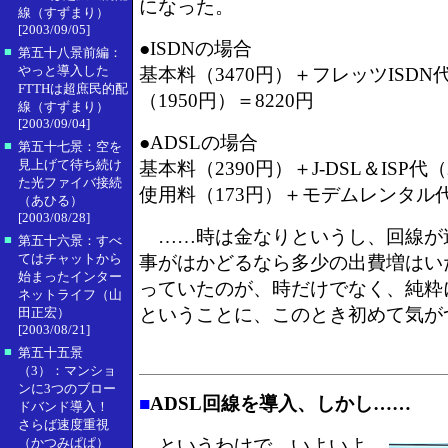
になった。
線（すずまり）
[2003/09/05]
●ISDNの場合
■
第五十八景前編：
やっと導入した
基本料（3470円）＋フレッツISDN代
FTTHは超庶民的配
（1950円）＝8220円
線（すずまり）
[2003/09/04]
●ADSLの場合
■
第五十七景：空を
見上げて待ち続け
基本料（2390円）＋J-DSL＆ISP代
た光ファイバ接続
使用料（173円）＋モデムレンタル代（
（あひる）
[2003/08/28]
……時は金なりというし、回線が
■
第五十六景：すべ
てはチャットから
事がはかどるなら多少の出費増はい
始まったインター
っていたのが、時だけでなく、純粋
ネットライフ（山
ということに、このとき初めて気が
田正宏）
[2003/08/21]
■
第五十五景
（3）：マンショ
ンに3つのブロー
■
ADSL回線を導入、しかし……
ドバンド導入！
さらば速度重視
（かつみぱぱ）
というわけで、いよいよ