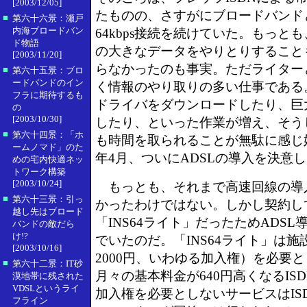
[2003/12/05]
たものの、さすがにブロードバンド
■
第六十六景：瀬戸
内海ブロードバン
64kbps接続を続けていた。もっと
ド物語
の大きなデータをやりとりすること
[2003/11/20]
らなかったのも事実。ただライター
■
第六十五景：ブロ
ードバンドのイン
く情報のやり取りの多い仕事である
フラに期待するも
ドライバをダウンロードしたり、巨
の
[2003/10/30]
したり、といった作業が増え、そう
■
第六十四景：「ホ
も時間を取られることが無駄に感じ
ームノマド」のた
年4月、ついにADSLの導入を決意
めの宅内快適ネッ
トワーク構築
[2003/10/24]
もっとも、それまで高速回線の導
■
第六十三景：引っ
かったわけではない。しかし契約し
越し先はブロード
「INS64ライト」だったためADS
バンドの敵だら
け!?
でいたのだ。「INS64ライト」は施
[2003/10/16]
2000円、いわゆる加入権）を必要
■
第六十二景：IT砂
月々の基本料金が640円高くなるIS
漠地帯に残された
VDSLというライ
加入権を必要としないサービスはIS
フライン