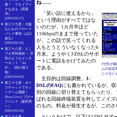
ね……
速！ でもイマイ
チな点も（西尾
「笑い話に使えるから」
淳）
[2003/04/17]
という理由がすべてではな
■
第三十九景：大阪
いのだが、1カ月半ほど
なにわのブロード
110kbpsのままで使っていた
バンド事情（山口
真弘）
が、この話で笑ってくれる
[2003/04/10]
人もとうとういなくなった6
■
第三十八景：どこ
月末。ようやくJ-DSLのサポ
でも常時接続 ～ 空
気のようなインタ
ートに電話をかけてみたの
ーネット「Air
Jサ氏が
である。
H"」（時の渡り
ムの設定
竜）
じゃない
[2003/04/03]
主目的は回線調整。
J-
■
第三十七景：ボイ
DSLのFAQ
にも書かれているが、収
スチャットでネッ
別の回線に切り替えてもらったり、
トゲーム開眼！
Xbox Liveとブロー
ばれる回線終端装置を外してノイズ
ドバンド（森田秀
のもの。料金が発生するが、このさ
一）
[2003/03/26]
というわけで、以下はJ-DSLサポ
■
第三十六景：