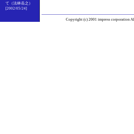
て（法林岳之）
[2002/05/24]
Copyright (c) 2001 impress corporation All