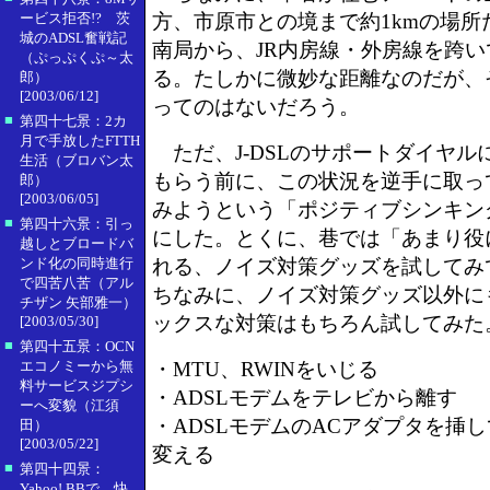
ービス拒否!? 茨
方、市原市との境まで約1kmの場所
城のADSL奮戦記
南局から、JR内房線・外房線を跨い
（ぷっぷくぷ～太
る。たしかに微妙な距離なのだが、それ
郎）
[2003/06/12]
ってのはないだろう。
■
第四十七景：2カ
月で手放したFTTH
ただ、J-DSLのサポートダイヤル
生活（ブロバン太
もらう前に、この状況を逆手に取っ
郎）
[2003/06/05]
みようという「ポジティブシンキン
■
第四十六景：引っ
にした。とくに、巷では「あまり役
越しとブロードバ
ンド化の同時進行
れる、ノイズ対策グッズを試してみ
で四苦八苦（アル
ちなみに、ノイズ対策グッズ以外に
チザン 矢部雅一）
ックスな対策はもちろん試してみた
[2003/05/30]
■
第四十五景：OCN
エコノミーから無
・MTU、RWINをいじる
料サービスジプシ
・ADSLモデムをテレビから離す
ーへ変貌（江須
・ADSLモデムのACアダプタを挿
田）
[2003/05/22]
変える
■
第四十四景：
Yahoo! BBで、快