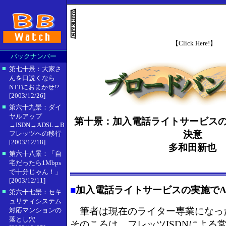
【Click Here!】
バックナンバー
■
第七十景：大家さ
んを口説くなら
NTTにおまかせ!?
[2003/12/26]
■
第六十九景：ダイ
ヤルアップ
第十景：加入電話ライトサービスの
→ISDN→ADSL→B
決意
フレッツへの移行
[2003/12/18]
多和田新也
■
第六十八景：「自
宅だったら1Mbps
で十分じゃん！」
[2003/12/11]
■
加入電話ライトサービスの実施でA
■
第六十七景：セキ
ュリティシステム
筆者は現在のライター専業になっ
対応マンションの
落とし穴
そのころは、フレッツISDNによる