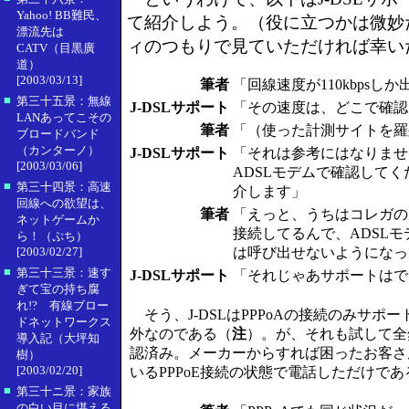
Yahoo! BB難民、
て紹介しよう。（役に立つかは微妙
漂流先は
ィのつもりで見ていただければ幸い
CATV（目黒廣
道）
[2003/03/13]
筆者
「回線速度が110kbpsし
■
第三十五景：無線
J-DSLサポート
「その速度は、どこで確認
LANあってこその
筆者
「（使った計測サイトを羅
ブロードバンド
（カンターノ）
J-DSLサポート
「それは参考にはなりませ
[2003/03/06]
ADSLモデムで確認して
■
第三十四景：高速
介します」
回線への欲望は、
筆者
「えっと、うちはコレガのル
ネットゲームか
接続してるんで、ADSL
ら！（ぷち）
[2003/02/27]
は呼び出せないようになっ
■
第三十三景：速す
J-DSLサポート
「それじゃあサポートはで
ぎて宝の持ち腐
れ!? 有線ブロー
そう、J-DSLはPPPoAの接続のみサポー
ドネットワークス
外なのである（
注
）。が、それも試して全
導入記（大坪知
認済み。メーカーからすれば困ったお客さ
樹）
[2003/02/20]
いるPPPoE接続の状態で電話しただけであ
■
第三十ニ景：家族
の白い目に堪える