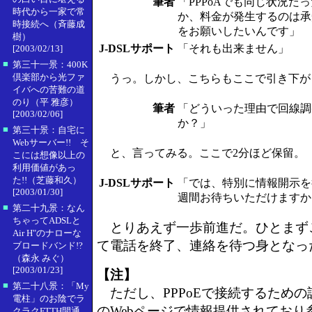
筆者
「PPPoAでも同じ状況だ
時代から一家で常
か、料金が発生するのは承
時接続へ（斉藤成
をお願いしたいんです」
樹）
J-DSLサポート
「それも出来ません」
[2003/02/13]
■
第三十一景：400K
倶楽部から光ファ
うっ。しかし、こちらもここで引き下が
イバへの苦難の道
のり（平 雅彦）
筆者
「どういった理由で回線調
[2003/02/06]
か？」
■
第三十景：自宅に
Webサーバー!! そ
と、言ってみる。ここで2分ほど保留。
こには想像以上の
利用価値があっ
た!!（芝藤和久）
J-DSLサポート
「では、特別に情報開示を
[2003/01/30]
週間お待ちいただけますか
■
第二十九景：なん
ちゃってADSLと
とりあえず一歩前進だ。ひとまず
Air H"のナローな
て電話を終了、連絡を待つ身となっ
ブロードバンド!?
（森永 みぐ）
[2003/01/23]
【注】
■
第二十八景：「My
ただし、PPPoEで接続するための設
電柱」のお陰でラ
のWebページで情報提供されており
クラクFTTH開通