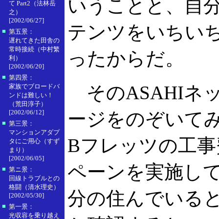
いうことと、自分
て Part2（法林岳
之）
[2002/06/27]
テンツをいちい
■
第五景：
遅れてきた田舎の
常時接続（中村繁
ったからだ。
利）
[2002/06/20]
■
第四景：
そのASAHIネ
家族でブロードバ
ンドは難しい！
（荒田淳子）
[2002/06/12]
ージをのぞいて
■
第三景：
マンションアダプ
Bフレッツの工
タにご用心（すず
まり）
[2002/06/05]
ペーンを実施し
■
第ニ景：
回線トラブルとの
格闘（清水理史）
分の住んでいる
[2002/05/30]
■
第一景：
光収容を乗り越え