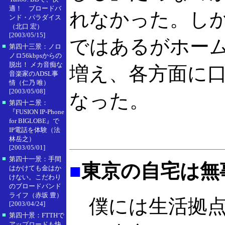
適！ ブロードバ
れなかった。し
ンド・パラダイス
（北口 宏）
[2003/05/15]
ではあるがホー
■
第四十三景：ノロ
ノロ56kbpsからの
脱出！ メカ音痴な
増え、各方面に
音楽家のADSL事
情（仁乃 唯）
[2003/05/08]
なった。
■
第四十ニ景：
『FUSION IP-Phone
for BIGLOBE』で
IP電話を体験（法
林岳之）
[2003/05/01]
■
第四十一景：手間
■
東京の自宅は無事
はかけても金はか
けない。こだわり
のブロードバンド
ライフ（赤坂 豊）
僕には生活拠点
[2003/04/24]
■
第四十景：FTTHで
アップロードも快