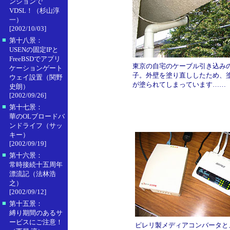
ンションで
VDSL！（杉山淳
一）
[2002/10/03]
■
第十八景：
USENの固定IPと
FreeBSDでアプリ
東京の自宅のケーブル引き込み
ケーションゲート
子。外壁を塗り直ししたため、
ウェイ設置（関野
が塗られてしまっています……
史朗）
[2002/09/26]
■
第十七景：
華のOLブロードバ
ンドライフ（サッ
キー）
[2002/09/19]
■
第十六景：
常時接続十五周年
漂流記（法林浩
之）
[2002/09/12]
■
第十五景：
縛り期間のあるサ
ービスにご注意！
ピレリ製メディアコンバータと