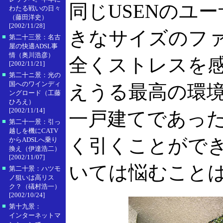
同じUSENのユ
わたる戦いの日々
（藤田洋史）
[2002/11/28]
きなサイズのフ
■
第二十三景：名古
屋の快適ADSL事
情（奥川浩彦）
全くストレスを
[2002/11/21]
■
第二十ニ景：光の
国へのワインディ
えうる最高の環
ングロード（工藤
ひろえ）
[2002/11/14]
一戸建てであっ
■
第二十一景：引っ
越しを機にCATV
く引くことがで
からADSLへ乗り
換え（伊達浩二）
[2002/11/07]
いては悩むこと
■
第二十景：ハツモ
ノ狙いは高リス
ク？（礒村浩一）
[2002/10/24]
■
第十九景：
インターネットマ