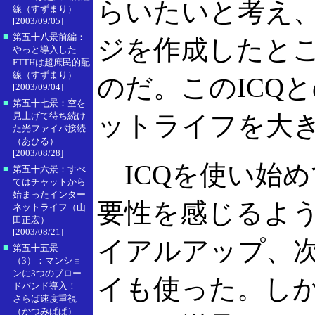
らいたいと考え、
線（すずまり）
[2003/09/05]
■
第五十八景前編：
ジを作成したと
やっと導入した
FTTHは超庶民的配
線（すずまり）
のだ。このICQ
[2003/09/04]
■
第五十七景：空を
見上げて待ち続け
ットライフを大
た光ファイバ接続
（あひる）
[2003/08/28]
ICQを使い始
■
第五十六景：すべ
てはチャットから
始まったインター
要性を感じるよ
ネットライフ（山
田正宏）
[2003/08/21]
イアルアップ、次
■
第五十五景
（3）：マンショ
ンに3つのブロー
イも使った。し
ドバンド導入！
さらば速度重視
（かつみぱぱ）