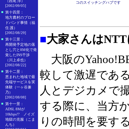
（西尾 淳）
コのスイッチングハブです
[2002/09/05]
■
第十四景：
地方農村のブロー
ドバンド事情（福
住 護）
[2002/08/29]
■
大家さんはNT
■
第十三景：
再開発予定地の落
とし穴と8M化で発
覚したINS干渉
大阪のYahoo!
（川上卓也）
[2002/08/22]
較して激遅であ
■
第十二景：
恵まれた地域で最
先端サービスを実
人とデジカメで
体験（一ヶ谷兼
乃）
[2002/08/08]
する際に、当方
■
第十一景：
ADSL 8Mが
10kbps!? ノイズ
りの時間を要す
地獄の克服（こま
んち）