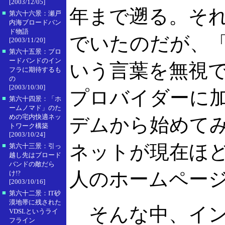
[2003/12/05]
年まで遡る。それ
■
第六十六景：瀬戸
内海ブロードバン
ド物語
でいたのだが、
[2003/11/20]
■
第六十五景：ブロ
ードバンドのイン
いう言葉を無視
フラに期待するも
の
[2003/10/30]
プロバイダーに加入
■
第六十四景：「ホ
ームノマド」のた
めの宅内快適ネッ
デムから始めて
トワーク構築
[2003/10/24]
ネットが現在ほ
■
第六十三景：引っ
越し先はブロード
バンドの敵だら
人のホームペー
け!?
[2003/10/16]
■
第六十二景：IT砂
漠地帯に残された
そんな中、イン
VDSLというライ
フライン