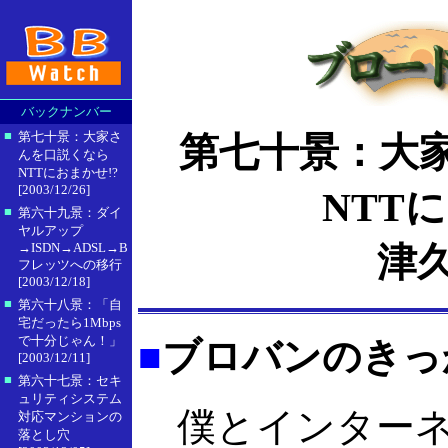
バックナンバー
■
第七十景：大家さ
第七十景：大
んを口説くなら
NTTにおまかせ!?
[2003/12/26]
NTT
■
第六十九景：ダイ
ヤルアップ
津久
→ISDN→ADSL→B
フレッツへの移行
[2003/12/18]
■
第六十八景：「自
宅だったら1Mbps
で十分じゃん！」
■
ブロバンのきっ
[2003/12/11]
■
第六十七景：セキ
ュリティシステム
僕とインターネッ
対応マンションの
落とし穴