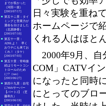
「少しでも効率
までが長かった
（河田一規）
日々実験を重ね
[2003/07/17]
■
第五十ニ景：タイ
ミングと営業力が
ホームページで
運命を分けました
（北原静香）
[2003/07/10]
くれる人はほと
■
第五十一景：
ADSLよ！ 早く
おウチにも来てお
くれ！（タケ）
2000年9月、自
[2003/07/03]
■
第五十景：常時接
COM」CATV
続はリモートコン
トロールのため
に!?（tan）
になったと同時
[2003/06/27]
■
第四十九景：自宅
にWebサーバー
にとってのブロ
【パート2】（芝
藤和久）
[2003/06/19]
■
第四十八景：8Mサ