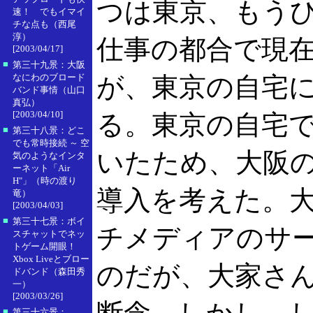
つは東京、もう
速！ でもイマイ
チな点も（西尾
淳）
仕事の都合で現
[2003/04/17]
■
第三十九景：大阪
なにわのブロード
が、東京の自宅
バンド事情（山口
真弘）
[2003/04/10]
る。東京の自宅で
■
第三十八景：どこ
でも常時接続 ～ 空
いたため、大阪の
気のようなインタ
ーネット「Air
H"」（時の渡り
導入を考えた。
竜）
[2003/04/03]
■
第三十七景：ボイ
チメディアのサ
スチャットでネッ
トゲーム開眼！
Xbox Liveとブロー
のだが、大家さ
ドバンド（森田秀
一）
[2003/03/26]
■
第三十六景：