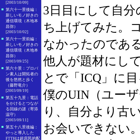
[2003/10/09]
3日目にして自分
■
第六十一景後編：
新しいモノ好きの
通信環境（木地本
ち上げてみた。
昌弥）
[2003/10/02]
■
第六十一景前編：
なかったのであ
新しいモノ好きの
通信環境（木地本
昌弥）
他人が題材にし
[2003/09/25]
■
第六十景：プロバ
とで「ICQ」に
ン素人は開拓者の
後を悠然と歩く
（藤野竜介）
僕のUIN（ユーザ
[2003/09/19]
■
第五十九景：電話
をかけるとつなが
り、自分より古
る回線の謎（寄添
温守）
[2003/09/11]
お会いできない
■
第五十八景後編：
やっと導入した
FTTHは超庶民的配