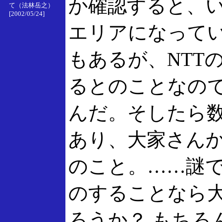
か確認すると、
て（法林岳之）
[2002/05/24]
エリアになって
もあるが、NTT
るとのことなの
んだ。そしたら数
あり、大家さん
のこと。……謎で
のすることなら
ろうか？ もちろ