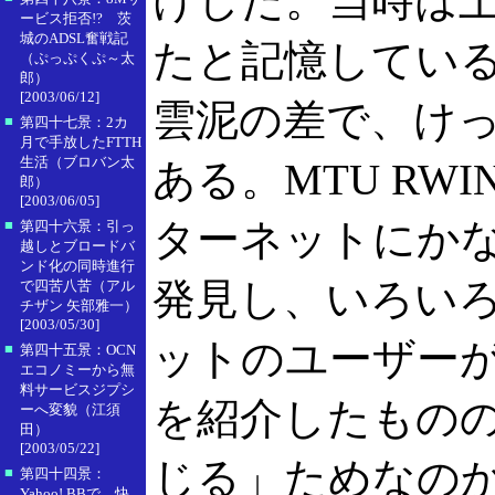
けした。当時は上
ービス拒否!? 茨
城のADSL奮戦記
たと記憶している
（ぷっぷくぷ～太
郎）
[2003/06/12]
雲泥の差で、け
■
第四十七景：2カ
月で手放したFTTH
生活（ブロバン太
ある。MTU RW
郎）
[2003/06/05]
ターネットにか
■
第四十六景：引っ
越しとブロードバ
ンド化の同時進行
発見し、いろいろ
で四苦八苦（アル
チザン 矢部雅一）
[2003/05/30]
ットのユーザー
■
第四十五景：OCN
エコノミーから無
料サービスジプシ
を紹介したもの
ーへ変貌（江須
田）
[2003/05/22]
じる」ためなの
■
第四十四景：
Yahoo! BBで、快