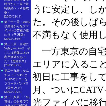
時代から一家で常
うに安定し、し
時接続へ（斉藤成
樹）
[2003/02/13]
た。その後しばらく
■
第三十一景：400K
倶楽部から光ファ
イバへの苦難の道
不満もなく使用
のり（平 雅彦）
[2003/02/06]
■
第三十景：自宅に
一方東京の自宅は
Webサーバー!! そ
こには想像以上の
利用価値があっ
エリアに入るこ
た!!（芝藤和久）
[2003/01/30]
■
第二十九景：なん
初日に工事をしても
ちゃってADSLと
Air H"のナローな
ブロードバンド!?
月、ついにCAT
（森永 みぐ）
[2003/01/23]
■
第二十八景：「My
光ファイバに移
電柱」のお陰でラ
クラクFTTH開通