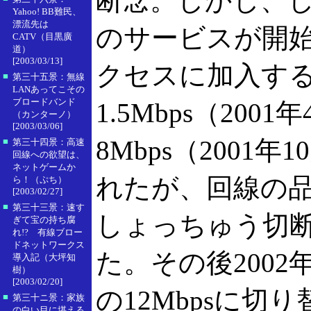
断念。しかし、し
Yahoo! BB難民、
漂流先は
のサービスが開
CATV（目黒廣
道）
[2003/03/13]
クセスに加入す
■
第三十五景：無線
LANあってこその
ブロードバンド
1.5Mbps（200
（カンターノ）
[2003/03/06]
8Mbps（2001
■
第三十四景：高速
回線への欲望は、
ネットゲームか
れたが、回線の
ら！（ぷち）
[2003/02/27]
■
第三十三景：速す
しょっちゅう切
ぎて宝の持ち腐
れ!? 有線ブロー
ドネットワークス
た。その後2002年
導入記（大坪知
樹）
[2003/02/20]
の12Mbpsに切
■
第三十ニ景：家族
の白い目に堪える