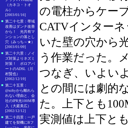
（カネコ・トオ
の電柱からケー
ル）
[2003/01/16]
■
第二十七景：帯域
CATVインター
改善はダンナ改善
から！ 光共有マ
ンションの落とし
いた壁の穴から
穴（みっち～★）
[2003/01/09]
■
第二十六景：ノイ
う作業だった。
ズ対策よりネズミ
対策！ ボロアパ
ートのADSL（川
つなぎ、いよいよ
村賢也）
[2002/12/19]
との間には劇的
■
第二十五景：
@niftyから離れら
れない理由と、会
た。上下とも100
社のIPR光100M導
入（大庭美広）
[2002/12/12]
実測値は上下ともほ
■
第二十四景：一戸
建てを契機にBフ
レッツへ。半年に