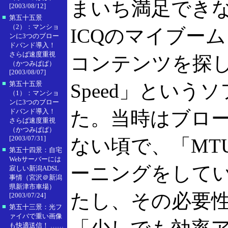
まいち満足でき
[2003/08/12]
■
第五十五景
（2）：マンショ
ICQのマイブー
ンに3つのブロー
ドバンド導入！
さらば速度重視
コンテンツを探し
（かつみぱぱ）
[2003/08/07]
■
第五十五景
Speed」という
（1）：マンショ
ンに3つのブロー
ドバンド導入！
た。当時はブロ
さらば速度重視
（かつみぱぱ）
[2003/07/31]
ない頃で、「MTU
■
第五十四景：自宅
Webサーバーには
ーニングをして
寂しい新潟ADSL
事情（宮沢＠新潟
県新津市車場）
たし、その必要
[2003/07/24]
■
第五十三景：光フ
ァイバで重い画像
も快適送信！ ……