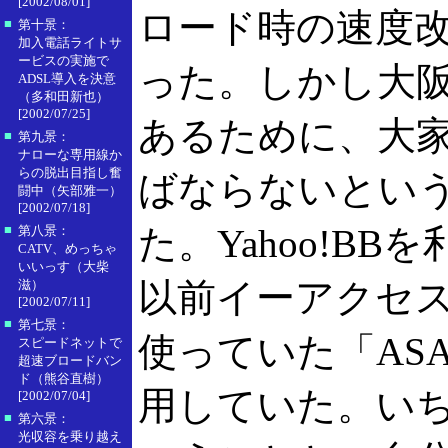
[2002/08/01]
ロード時の速度
■
第十景：
加入電話ライトサ
ービスの実施で
った。しかし大
ADSL導入を決意
（多和田新也）
[2002/07/25]
あるために、大
■
第九景：
ナローな専用線か
らの脱出目指し奮
ばならないとい
闘中（矢部雅一）
[2002/07/18]
■
た。Yahoo!B
第八景：
CATV、めっちゃ
いいっす（大柴
以前イーアクセ
滋）
[2002/07/11]
■
第七景：
使っていた「AS
スピードネットで
超速ブロードバン
ド（熊谷直樹）
用していた。い
[2002/07/04]
■
第六景：
光収容を乗り越え