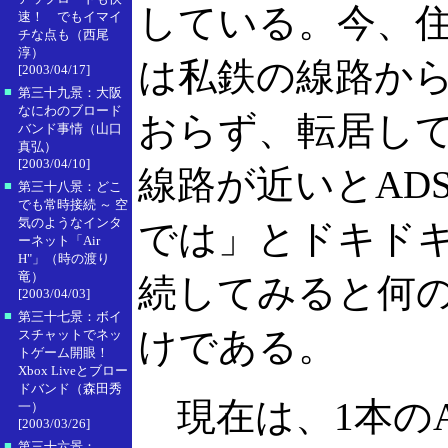
している。今、
速！ でもイマイ
チな点も（西尾
淳）
は私鉄の線路から
[2003/04/17]
■
第三十九景：大阪
なにわのブロード
おらず、転居し
バンド事情（山口
真弘）
[2003/04/10]
線路が近いとAD
■
第三十八景：どこ
でも常時接続 ～ 空
気のようなインタ
では」とドキド
ーネット「Air
H"」（時の渡り
竜）
続してみると何
[2003/04/03]
■
第三十七景：ボイ
けである。
スチャットでネッ
トゲーム開眼！
Xbox Liveとブロー
ドバンド（森田秀
現在は、1本のA
一）
[2003/03/26]
■
第三十六景：