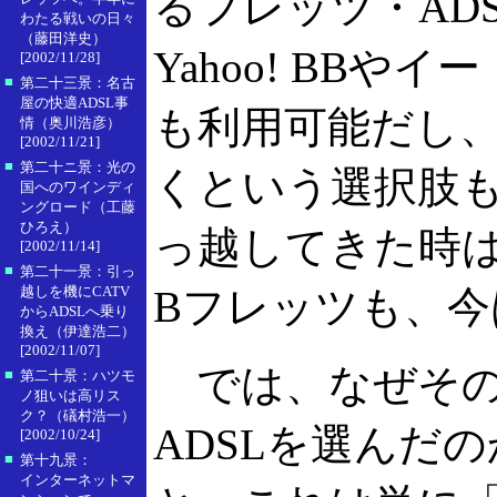
るフレッツ・AD
わたる戦いの日々
（藤田洋史）
Yahoo! BB
[2002/11/28]
■
第二十三景：名古
屋の快適ADSL事
も利用可能だし
情（奥川浩彦）
[2002/11/21]
■
第二十ニ景：光の
くという選択肢も
国へのワインディ
ングロード（工藤
ひろえ）
っ越してきた時
[2002/11/14]
■
第二十一景：引っ
越しを機にCATV
Bフレッツも、今
からADSLへ乗り
換え（伊達浩二）
[2002/11/07]
では、なぜその
■
第二十景：ハツモ
ノ狙いは高リス
ク？（礒村浩一）
ADSLを選んだ
[2002/10/24]
■
第十九景：
インターネットマ