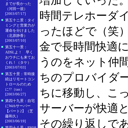
増加していった。
までが長かった
（河田一規）
時間テレホーダ
[2003/07/17]
■
第五十ニ景：タイ
ミングと営業力が
ったほどで（笑
運命を分けました
（北原静香）
[2003/07/10]
金で長時間快適
■
第五十一景：
ADSLよ！ 早く
おウチにも来てお
うのをネット仲
くれ！（タケ）
[2003/07/03]
ちのプロバイダ
■
第五十景：常時接
続はリモートコン
トロールのため
ちに移動し、こ
に!?（tan）
[2003/06/27]
■
第四十九景：自宅
サーバーが快適
にWebサーバー
【パート2】（芝
藤和久）
その繰り返しで
[2003/06/19]
■
第四十八景：8Mサ