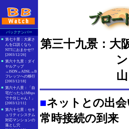
バックナンバー
■
第七十景：大家さ
第三十九景：大
んを口説くなら
NTTにおまかせ!?
[2003/12/26]
ン
■
第六十九景：ダイ
ヤルアップ
山
→ISDN→ADSL→B
フレッツへの移行
[2003/12/18]
■
第六十八景：「自
宅だったら1Mbps
で十分じゃん！」
■
ネットとの出会
[2003/12/11]
■
第六十七景：セキ
常時接続の到来
ュリティシステム
対応マンションの
落とし穴