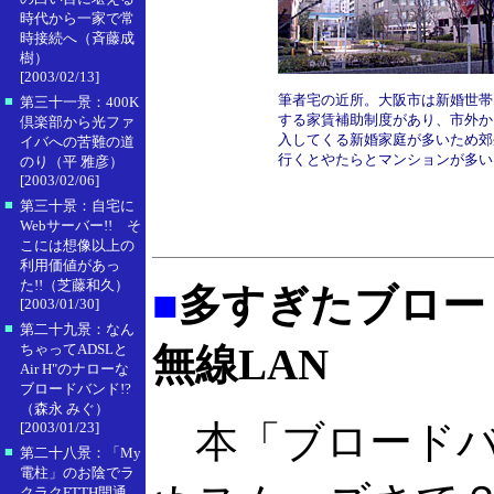
時代から一家で常
時接続へ（斉藤成
樹）
[2003/02/13]
筆者宅の近所。大阪市は新婚世帯
■
第三十一景：400K
する家賃補助制度があり、市外か
倶楽部から光ファ
入してくる新婚家庭が多いため郊
イバへの苦難の道
行くとやたらとマンションが多い
のり（平 雅彦）
[2003/02/06]
■
第三十景：自宅に
Webサーバー!! そ
こには想像以上の
利用価値があっ
た!!（芝藤和久）
■
多すぎたブロー
[2003/01/30]
■
第二十九景：なん
ちゃってADSLと
無線LAN
Air H"のナローな
ブロードバンド!?
（森永 みぐ）
本「ブロードバ
[2003/01/23]
■
第二十八景：「My
電柱」のお陰でラ
クラクFTTH開通