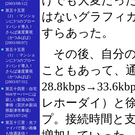
けでも大変だっ
[2003/08/12]
■
第五十五景
はないグラフィ
（2）：マンショ
ンに3つのブロー
ドバンド導入！
すらあった。
さらば速度重視
（かつみぱぱ）
[2003/08/07]
■
第五十五景
その後、自分の
（1）：マンショ
ンに3つのブロー
ドバンド導入！
こともあって、
さらば速度重視
（かつみぱぱ）
[2003/07/31]
28.8kbps→33.6
■
第五十四景：自宅
Webサーバーには
レホーダイ）と
寂しい新潟ADSL
事情（宮沢＠新潟
県新津市車場）
プ。接続時間と
[2003/07/24]
■
第五十三景：光フ
ァイバで重い画像
も快適送信！ ……