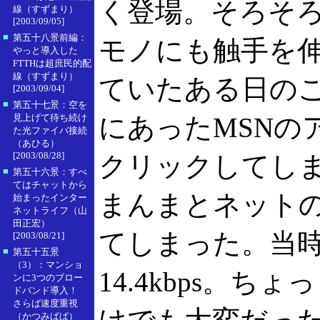
く登場。そろそ
線（すずまり）
[2003/09/05]
■
第五十八景前編：
モノにも触手を
やっと導入した
FTTHは超庶民的配
線（すずまり）
ていたある日の
[2003/09/04]
■
第五十七景：空を
見上げて待ち続け
にあったMSNの
た光ファイバ接続
（あひる）
[2003/08/28]
クリックしてし
■
第五十六景：すべ
てはチャットから
まんまとネット
始まったインター
ネットライフ（山
田正宏）
てしまった。当
[2003/08/21]
■
第五十五景
（3）：マンショ
14.4kbps。
ンに3つのブロー
ドバンド導入！
さらば速度重視
（かつみぱぱ）