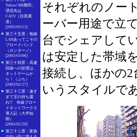
それぞれのノー
Yahoo! BB難民、
漂流先は
CATV（目黒廣
ーバー用途で立て
道）
[2003/03/13]
■
第三十五景：無線
台でシェアして
LANあってこその
ブロードバンド
（カンターノ）
は安定した帯域
[2003/03/06]
■
第三十四景：高速
回線への欲望は、
接続し、ほかの2
ネットゲームか
ら！（ぷち）
[2003/02/27]
いうスタイルで
■
第三十三景：速す
ぎて宝の持ち腐
れ!? 有線ブロー
ドネットワークス
導入記（大坪知
樹）
[2003/02/20]
■
第三十ニ景：家族
の白い目に堪える