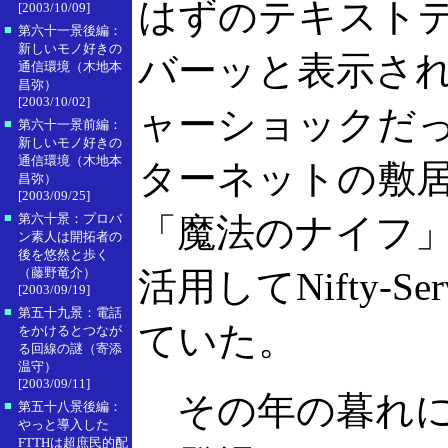
はずのテキスト
[2003/10/09]
■
第六十一景後編：
新しいモノ好きの
バーッと表示さ
通信環境（木地本
昌弥）
[2003/10/02]
ャーショックだ
■
第六十一景前編：
新しいモノ好きの
通信環境（木地本
ターネットの敷
昌弥）
[2003/09/25]
■
第六十景：プロバ
「魔法のナイフ」
ン素人は開拓者の
後を悠然と歩く
（藤野竜介）
活用してNifty-
[2003/09/19]
■
第五十九景：電話
ていた。
をかけるとつなが
る回線の謎（寄添
温守）
[2003/09/11]
その年の暮れにWi
■
第五十八景後編：
やっと導入した
FTTHは超庶民的配