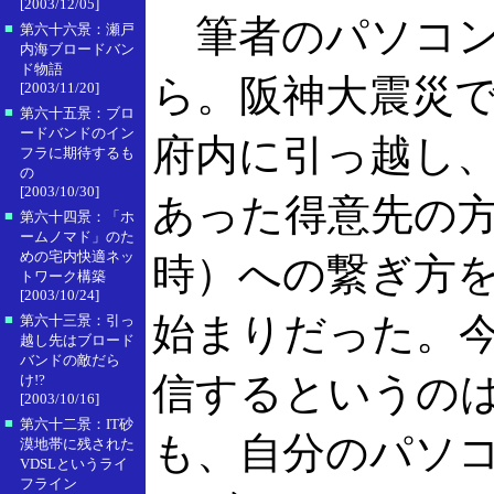
[2003/12/05]
筆者のパソコン通
■
第六十六景：瀬戸
内海ブロードバン
ド物語
ら。阪神大震災
[2003/11/20]
■
第六十五景：ブロ
ードバンドのイン
府内に引っ越し
フラに期待するも
の
[2003/10/30]
あった得意先の方から
■
第六十四景：「ホ
ームノマド」のた
めの宅内快適ネッ
時）への繋ぎ方
トワーク構築
[2003/10/24]
始まりだった。
■
第六十三景：引っ
越し先はブロード
バンドの敵だら
信するというの
け!?
[2003/10/16]
■
第六十二景：IT砂
も、自分のパソ
漠地帯に残された
VDSLというライ
フライン