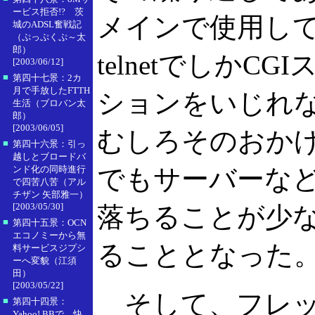
ービス拒否!? 茨
メインで使用し
城のADSL奮戦記
（ぷっぷくぷ～太
郎）
telnetでしかC
[2003/06/12]
■
第四十七景：2カ
月で手放したFTTH
ションをいじれ
生活（ブロバン太
郎）
[2003/06/05]
むしろそのおか
■
第四十六景：引っ
越しとブロードバ
ンド化の同時進行
でもサーバーな
で四苦八苦（アル
チザン 矢部雅一）
[2003/05/30]
落ちることが少
■
第四十五景：OCN
エコノミーから無
ることとなった
料サービスジプシ
ーへ変貌（江須
田）
[2003/05/22]
そして、フレッツ
■
第四十四景：
Yahoo! BBで、快