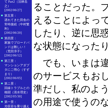
て Part2（法林岳
ることだった。
之）
[2002/06/27]
■
第五景：
えることによっ
遅れてきた田舎の
常時接続（中村繁
利）
したり、逆に思
[2002/06/20]
■
第四景：
家族でブロードバ
な状態になった
ンドは難しい！
（荒田淳子）
[2002/06/12]
でも、いまは違
■
第三景：
マンションアダプ
タにご用心（すず
のサービスもお
まり）
[2002/06/05]
■
第ニ景：
準だし、私のよう
回線トラブルとの
格闘（清水理史）
[2002/05/30]
の用途で使うの
■
第一景：
光収容を乗り越え