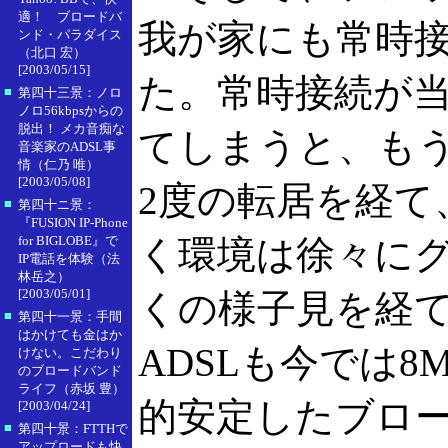
適！ ブロードバ
我が家にも常時
ンド・パラダイス
（北口 宏）
[2003/05/15]
た。常時接続が
■
第四十三景：ノロ
ノロ56kbpsからの
脱出！ メカ音痴な
てしまうと、も
音楽家のADSL事
情（仁乃 唯）
[2003/05/08]
2度の転居を経て
■
第四十ニ景：
『FUSION IP-Phone
for BIGLOBE』で
く環境は徐々にグ
IP電話を体験（法
林岳之）
[2003/05/01]
くの様子見を経
■
第四十一景：手間
はかけても金はか
ADSLも今では
けない。こだわり
のブロードバンド
ライフ（赤坂 豊）
的安定したブロ
[2003/04/24]
■
第四十景：FTTHで
アップロードも快