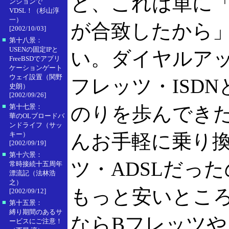
と、これは単に
ンションで
VDSL！（杉山淳
一）
が合致したから
[2002/10/03]
■
第十八景：
USENの固定IPと
い。ダイヤルア
FreeBSDでアプリ
ケーションゲート
ウェイ設置（関野
フレッツ・ISD
史朗）
[2002/09/26]
■
第十七景：
のりを歩んでき
華のOLブロードバ
ンドライフ（サッ
キー）
んお手軽に乗り
[2002/09/19]
■
第十六景：
ツ・ADSLだっ
常時接続十五周年
漂流記（法林浩
之）
もっと安いとこ
[2002/09/12]
■
第十五景：
縛り期間のあるサ
ならBフレッツや
ービスにご注意！