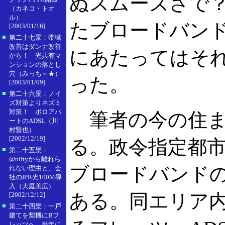
ぬスムーズさで
（カネコ・トオ
ル）
たブロードバン
[2003/01/16]
■
第二十七景：帯域
改善はダンナ改善
にあたってはそ
から！ 光共有マ
ンションの落とし
穴（みっち～★）
った。
[2003/01/09]
■
第二十六景：ノイ
ズ対策よりネズミ
対策！ ボロアパ
筆者の今の住ま
ートのADSL（川
村賢也）
[2002/12/19]
る。政令指定都
■
第二十五景：
@niftyから離れら
ブロードバンド
れない理由と、会
社のIPR光100M導
入（大庭美広）
ある。同エリア
[2002/12/12]
■
第二十四景：一戸
建てを契機にBフ
レッツへ。半年に