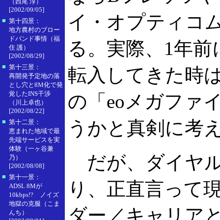
（西尾 淳）
[2002/09/05]
イ・オプティコ
■
第十四景：
地方農村のブロー
ドバンド事情（福
る。実際、1年前
住 護）
[2002/08/29]
■
第十三景：
転入してきた時
再開発予定地の落
とし穴と8M化で発
覚したINS干渉
の「eoメガファ
（川上卓也）
[2002/08/22]
うかと真剣に考
■
第十二景：
恵まれた地域で最
先端サービスを実
体験（一ヶ谷兼
だが、ダイヤル
乃）
[2002/08/08]
■
第十一景：
り、正直言って
ADSL 8Mが
10kbps!? ノイズ
地獄の克服（こま
ダー／キャリア
んち）