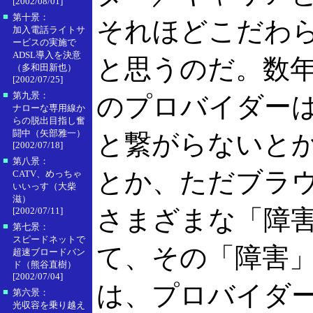
[2002/08/01]
■
第十景：
それほどこだわ
加入電話ライトサ
ービスの実施で
ADSL導入を決意
と思うのだ。数
（多和田新也）
[2002/07/25]
■
第九景：
のプロバイダー
ナローな専用線か
らの脱出目指し奮
闘中（矢部雅一）
と繋がらないと
[2002/07/18]
■
第八景：
とか、ただブラ
CATV、めっちゃ
いいっす（大柴
滋）
さまざまな「障
[2002/07/11]
■
第七景：
スピードネットで
て、その「障害
超速ブロードバン
ド（熊谷直樹）
[2002/07/04]
は、プロバイダ
■
第六景：
光収容を乗り越え