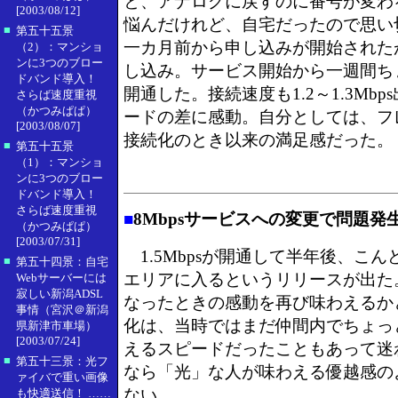
と、アナログに戻すのに番号が変わ
[2003/08/12]
悩んだけれど、自宅だったので思い
■
第五十五景
一カ月前から申し込みが開始された
（2）：マンショ
ンに3つのブロー
し込み。サービス開始から一週間ち
ドバンド導入！
開通した。接続速度も1.2～1.3Mbp
さらば速度重視
（かつみぱぱ）
ードの差に感動。自分としては、フレ
[2003/08/07]
接続化のとき以来の満足感だった。
■
第五十五景
（1）：マンショ
ンに3つのブロー
ドバンド導入！
さらば速度重視
■
8Mbpsサービスへの変更で問題発
（かつみぱぱ）
[2003/07/31]
1.5Mbpsが開通して半年後、こんど
■
第五十四景：自宅
エリアに入るというリリースが出た。I
Webサーバーには
寂しい新潟ADSL
なったときの感動を再び味わえるかと
事情（宮沢＠新潟
化は、当時ではまだ仲間内でちょっ
県新津市車場）
[2003/07/24]
えるスピードだったこともあって迷
■
第五十三景：光フ
なら「光」な人が味わえる優越感の
ァイバで重い画像
ない。
も快適送信！ ……