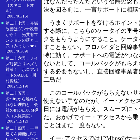
はなんだったんだという後悔の念も
（カネコ・トオ
決を図る前に、一言サポートに相談
ル）
[2003/01/16]
うまくサポートを受けるポイント
■
第二十七景：帯域
改善はダンナ改善
する際に、こちらのケータイの番号
から！ 光共有マ
クをもらうようにすること。ケータ
ンションの落とし
穴（みっち～★）
すこともない。プロバイダと回線事
[2003/01/09]
特に効く。サポートへの電話がつな
■
第二十六景：ノイ
ないとして、コールバックがもらえ
ズ対策よりネズミ
対策！ ボロアパ
する必要もないし、直接回線事業者
ートのADSL（川
二鳥だ。
村賢也）
[2002/12/19]
このコールバックがもらえないサ
■
第二十五景：
@niftyから離れら
使えない手なのだが、イー･アクセ
れない理由と、会
日には電話がもらえ、スムーズにト
社のIPR光100M導
入（大庭美広）
た。おかげでイー・アクセスから乗
[2002/12/12]
ことはまだ一度もない。
■
第二十四景：一戸
建てを契機にBフ
イー･アクセスでは12Mbpsのサ
レッツへ。半年に