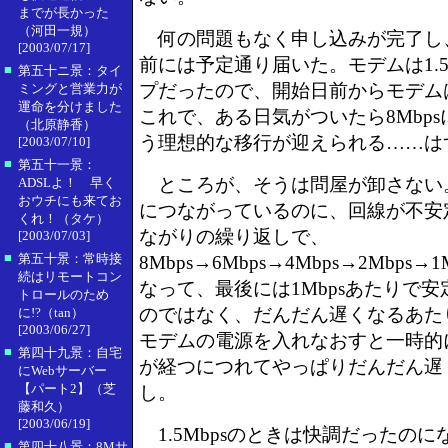
までが長かった
（河田一規）
何の問題もなく申し込みが完了し
[2003/07/17]
前には予定通り届いた。モデムは1.5
■
第五十ニ景：タイ
プだったので、開始日前からモデム
ミングと営業力が
運命を分けました
これで、ある日気がついたら8Mbp
（北原静香）
う理想的な移行が迎えられる……は
[2003/07/10]
■
第五十一景：
ところが、そうは問屋が卸さない
ADSLよ！ 早く
おウチにも来てお
につながっているのに、回線が不安
くれ！（タケ）
ながりの繰り返しで、
[2003/07/03]
■
第五十景：常時接
8Mbps→6Mbps→4Mbps→2Mbps
続はリモートコン
なって、最後には1Mbpsあたりで
トロールのため
のではなく、だんだん遅くなるあた
に!?（tan）
[2003/06/27]
モデムの電源を入れなおすと一時的
■
第四十九景：自宅
が経つにつれてやっぱりだんだん遅
にWebサーバー
【パート2】（芝
し。
藤和久）
[2003/06/19]
1.5Mbpsのときは快調だったの
■
第四十八景：8Mサ