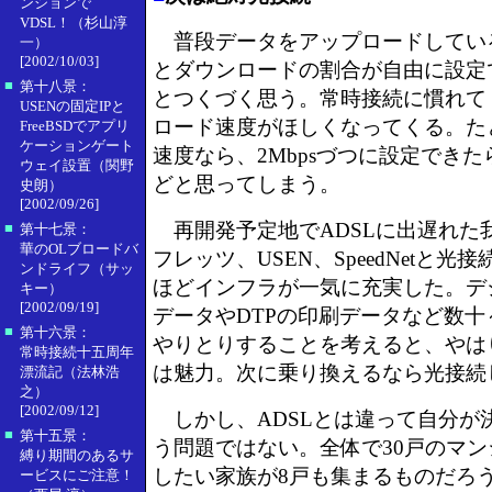
ンションで
VDSL！（杉山淳
普段データをアップロードしてい
一）
[2002/10/03]
とダウンロードの割合が自由に設定
■
第十八景：
とつくづく思う。常時接続に慣れて
USENの固定IPと
ロード速度がほしくなってくる。たと
FreeBSDでアプリ
ケーションゲート
速度なら、2Mbpsづつに設定でき
ウェイ設置（関野
どと思ってしまう。
史朗）
[2002/09/26]
再開発予定地でADSLに出遅れた
■
第十七景：
華のOLブロードバ
フレッツ、USEN、SpeedNetと
ンドライフ（サッ
ほどインフラが一気に充実した。デ
キー）
[2002/09/19]
データやDTPの印刷データなど数十
■
第十六景：
やりとりすることを考えると、やは
常時接続十五周年
は魅力。次に乗り換えるなら光接続
漂流記（法林浩
之）
[2002/09/12]
しかし、ADSLとは違って自分が
■
第十五景：
う問題ではない。全体で30戸のマ
縛り期間のあるサ
したい家族が8戸も集まるものだろ
ービスにご注意！