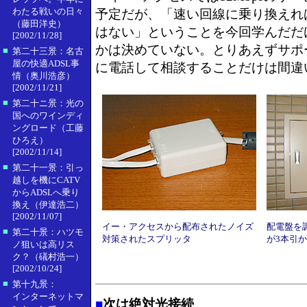
わたる戦いの日々
予定だが、「速い回線に乗り換えれ
（藤田洋史）
はない」ということを今回学んだだ
[2002/11/28]
かは決めていない。とりあえずサポ
■
第二十三景：名古
屋の快適ADSL事
に電話して相談することだけは間違
情（奥川浩彦）
[2002/11/21]
■
第二十ニ景：光の
国へのワインディ
ングロード（工藤
ひろえ）
[2002/11/14]
■
第二十一景：引っ
越しを機にCATV
からADSLへ乗り
換え（伊達浩二）
[2002/11/07]
イー・アクセスから配布されたノイズ
配電盤を調
■
第二十景：ハツモ
対策されたスプリッタ
が3本引
ノ狙いは高リス
ク？（礒村浩一）
[2002/10/24]
■
第十九景：
インターネットマ
■
次は絶対光接続