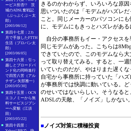
きるのかわからず、いろいろな原因
ービス拒否!? 茨
城のADSL奮戦記
思いついたのは「モデムがハズレだ
（ぷっぷくぷ～太
こと。同じメーカーのパソコンにも
郎）
[2003/06/12]
に、モデムにもきっとハズレがある
■
第四十七景：2カ
月で手放したFTTH
自分の事務所もイー・アクセスを
生活（ブロバン太
同じモデムがあった。こちらは8Mb
郎）
[2003/06/05]
できていたので、このモデムなら大
■
第四十六景：引っ
って取り替えてみる。すると、一週
越しとブロードバ
いていたのだが、やはりまた遅くな
ンド化の同時進行
で四苦八苦（アル
自宅から事務所に持っていた「ハズ
チザン 矢部雅一）
が事務所では快調に動いている。ど
[2003/05/30]
のせいではないらしい。そうなると
■
第四十五景：OCN
エコノミーから無
ADSLの天敵、「ノイズ」しかない
料サービスジプシ
ーへ変貌（江須
田）
[2003/05/22]
■
ノイズ対策に積極投資
■
第四十四景：
Yahoo! BBで、快