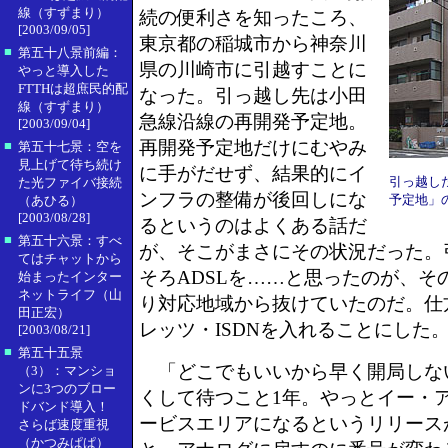
線（すずまり）
続の便利さを知ったころ、
[2003/09/05]
東京都の稲城市から神奈川
■
第五十八景前編：
県の川崎市に引越すことに
やっと導入した
FTTHは超庶民的配
なった。引っ越し先は小田
線（すずまり）
急線沿線の再開発予定地。
[2003/09/04]
再開発予定地だけにむやみ
■
第五十七景：空を
見上げて待ち続け
に手がだせず、結果的にイ
引っ越し
た光ファイバ接続
ンフラの整備が後回しにな
予定地」
（あひる）
[2003/08/28]
るというのはよくある話だ
■
第五十六景：すべ
が、そこがまさにその状況だった。
てはチャットから
そろADSLを……と思ったのが、そ
始まったインター
ネットライフ（山
り対応地域から抜けていたのだ。仕
田正宏）
レッツ・ISDNを入れることにした
[2003/08/21]
■
第五十五景
「どこでもいいから早く開局しな
（3）：マンショ
ンに3つのブロー
くして待つこと1年。やっとイー・アク
ドバンド導入！
ービスエリアになるというリリース
さらば速度重視
（かつみぱぱ）