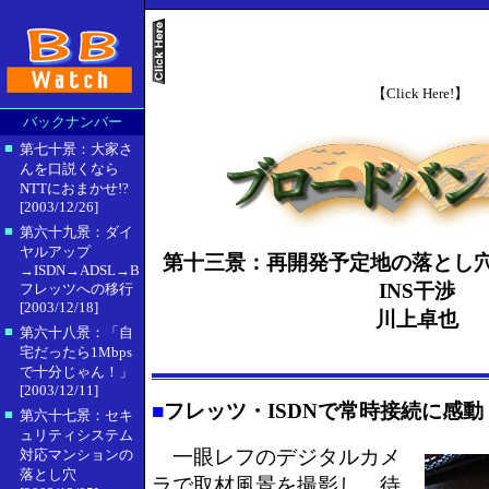
【Click Here!】
バックナンバー
■
第七十景：大家さ
んを口説くなら
NTTにおまかせ!?
[2003/12/26]
■
第六十九景：ダイ
ヤルアップ
第十三景：再開発予定地の落とし穴
→ISDN→ADSL→B
INS干渉
フレッツへの移行
[2003/12/18]
川上卓也
■
第六十八景：「自
宅だったら1Mbps
で十分じゃん！」
[2003/12/11]
■
フレッツ・ISDNで常時接続に感動
■
第六十七景：セキ
ュリティシステム
一眼レフのデジタルカメ
対応マンションの
落とし穴
ラで取材風景を撮影し、待