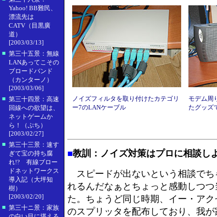
Yahoo! BB難民、
漂流先は
CATV（目黒廣
道）
[2003/03/13]
■
第三十五景：無線
LANあってこその
ブロードバンド
（カンターノ）
[2003/03/06]
■
ノイズフィルタを取り付けたカテゴリ
モデム周
第三十四景：高速
ー7のLANケーブル
たグッズ
回線への欲望は、
ネットゲームか
ら！（ぷち）
[2003/02/27]
■
第三十三景：速す
■
教訓：ノイズ対策はプロに相談し
ぎて宝の持ち腐
れ!? 有線ブロー
ドネットワークス
スピードが出ないという相談でち
導入記（大坪知
れるんだなぁとちょっと感動しつつ
樹）
[2003/02/20]
た。ちょうど同じ時期、イー・アク
■
第三十ニ景：家族
のスプリッタを配布しており、我が
の白い目に堪える