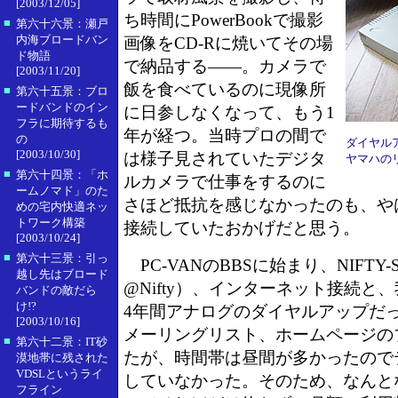
[2003/12/05]
ち時間にPowerBookで撮影
■
第六十六景：瀬戸
内海ブロードバン
画像をCD-Rに焼いてその場
ド物語
で納品する――。カメラで
[2003/11/20]
飯を食べているのに現像所
■
第六十五景：ブロ
ードバンドのイン
に日参しなくなって、もう1
フラに期待するも
年が経つ。当時プロの間で
の
ダイヤル
[2003/10/30]
は様子見されていたデジタ
ヤマハのリ
■
第六十四景：「ホ
ルカメラで仕事をするのに
ームノマド」のた
さほど抵抗を感じなかったのも、や
めの宅内快適ネッ
トワーク構築
接続していたおかげだと思う。
[2003/10/24]
■
第六十三景：引っ
PC-VANのBBSに始まり、NIFTY-
越し先はブロード
@Nifty）、インターネット接続と
バンドの敵だら
け!?
4年間アナログのダイヤルアップだ
[2003/10/16]
メーリングリスト、ホームページの
■
第六十二景：IT砂
たが、時間帯は昼間が多かったので
漠地帯に残された
VDSLというライ
していなかった。そのため、なんと
フライン