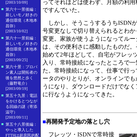
ってそれほどは使わず、月額の利用
[2003/10/09]
■
ですんでいた。
第六十一景後編：
新しいモノ好きの
通信環境（木地本
しかし、そうこうするうちISDN
昌弥）
号変更なしで切り替えられるとわか
[2003/10/02]
■
変更。家族が使うようになってルー
第六十一景前編：
新しいモノ好きの
は、その便利さに感動したものだ。そ
通信環境（木地本
始めて2年ほどして、自宅がフレッツ
昌弥）
[2003/09/25]
入り、常時接続になったところで一
■
第六十景：プロバ
た。常時接続になって、仕事で行っ
ン素人は開拓者の
ータのやりとりが、オンラインでも
後を悠然と歩く
（藤野竜介）
うになり、ダウンロードだけでなく
[2003/09/19]
に行なうようになってきた。
■
第五十九景：電話
をかけるとつなが
る回線の謎（寄添
温守）
[2003/09/11]
■
再開発予定地の落とし穴
■
第五十八景後編：
やっと導入した
フレッツ・ISDNで常時接
FTTHは超庶民的配