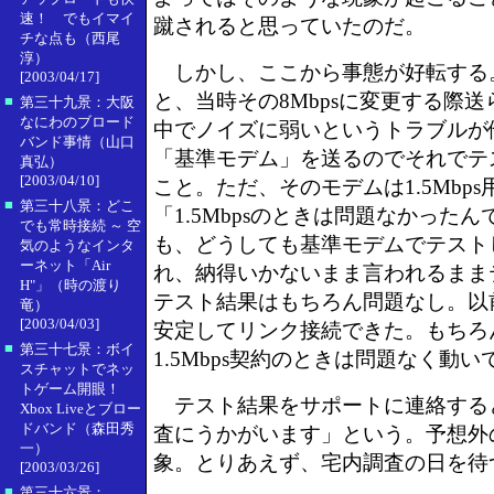
速！ でもイマイ
蹴されると思っていたのだ。
チな点も（西尾
淳）
しかし、ここから事態が好転する
[2003/04/17]
と、当時その8Mbpsに変更する際
■
第三十九景：大阪
なにわのブロード
中でノイズに弱いというトラブルが
バンド事情（山口
「基準モデム」を送るのでそれでテ
真弘）
[2003/04/10]
こと。ただ、そのモデムは1.5Mbp
■
第三十八景：どこ
「1.5Mbpsのときは問題なかった
でも常時接続 ～ 空
も、どうしても基準モデムでテスト
気のようなインタ
ーネット「Air
れ、納得いかないまま言われるまま
H"」（時の渡り
テスト結果はもちろん問題なし。以前と
竜）
[2003/04/03]
安定してリンク接続できた。もちろ
■
第三十七景：ボイ
1.5Mbps契約のときは問題なく動
スチャットでネッ
トゲーム開眼！
テスト結果をサポートに連絡する
Xbox Liveとブロー
ドバンド（森田秀
査にうかがいます」という。予想外
一）
象。とりあえず、宅内調査の日を待
[2003/03/26]
■
第三十六景：