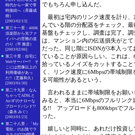
でもちろん申し込んだ。
時代から一家で常
時接続へ（斉藤成
樹）
最初は宅内のリンク速度を計り、
[2003/02/13]
んでいる階の分配器をチェック。最
■
第三十一景：400K
基盤もチェックし、調査は完了。調
倶楽部から光ファ
イバへの苦難の道
は、マンション内の伝送損失がとて
のり（平 雅彦）
だった。同じ階にISDNが3本入っ
[2003/02/06]
ていることが原因らしい。これは、6
■
第三十景：自宅に
Webサーバー!! そ
拾っているノイズをカットすること
こには想像以上の
く、リンク速度に6Mbpsの帯域制
利用価値があっ
た!!（芝藤和久）
る可能性があるという。
[2003/01/30]
■
第二十九景：なん
言われるままに帯域制限をお願い
ちゃってADSLと
みると、本当に6Mbpsのフルリン
Air H"のナローな
ブロードバンド!?
る!! アップロードも800kbpsで
（森永 みぐ）
った。
[2003/01/23]
■
第二十八景：「My
嬉しいと同時に、あれだけ投資し
電柱」のお陰でラ
クラクFTTH開通