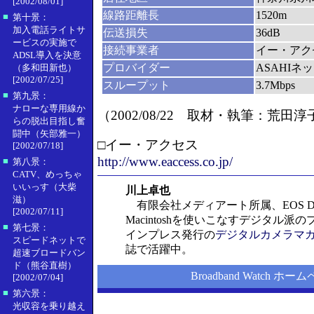
[2002/08/01]
線路距離長
1520m
■
第十景：
加入電話ライトサ
伝送損失
36dB
ービスの実施で
接続事業者
イー・アク
ADSL導入を決意
プロバイダー
ASAHIネ
（多和田新也）
[2002/07/25]
スループット
3.7Mbps
■
第九景：
ナローな専用線か
（2002/08/22 取材・執筆：荒田
らの脱出目指し奮
闘中（矢部雅一）
□イー・アクセス
[2002/07/18]
http://www.eaccess.co.jp/
■
第八景：
CATV、めっちゃ
いいっす（大柴
川上卓也
滋）
有限会社メディアート所属、EOS D6
[2002/07/11]
Macintoshを使いこなすデジタル派
■
第七景：
インプレス発行の
デジタルカメラマ
スピードネットで
誌で活躍中。
超速ブロードバン
ド（熊谷直樹）
Broadband Watch ホー
[2002/07/04]
■
第六景：
光収容を乗り越え