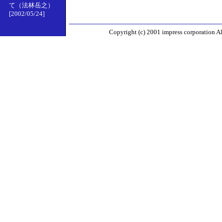
て（法林岳之）
[2002/05/24]
Copyright (c) 2001 impress corporation All