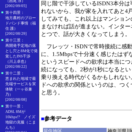
（西尾 淳）
同じ階で干渉しているISDN3本分
[2002/09/05]
れないから、我が家を入れてあと4
■
第十四景：
地方農村のブロー
してみても、これ以上はマンション
ドバンド事情（福
まなければ話が進まない。インター
住 護）
とつで、話が大きくなってしまう。
[2002/08/29]
■
第十三景：
再開発予定地の落
フレッツ・ISDNで常時接続に感
とし穴と8M化で発
に、1.5Mbpsで十分速く感じたは
覚したINS干渉
というスピードへの欲求は本当につ
（川上卓也）
[2002/08/22]
続になっても、2秒が1秒になると
■
第十二景：
乗り換える時代がくるかもしれない
恵まれた地域で最
先端サービスを実
ドへの欲求の関係というのは、つく
体験（一ヶ谷兼
と思う。
乃）
[2002/08/08]
■
第十一景：
ADSL 8Mが
10kbps!? ノイズ
■
参考データ
地獄の克服（こま
んち）
居住地区
神奈川県川