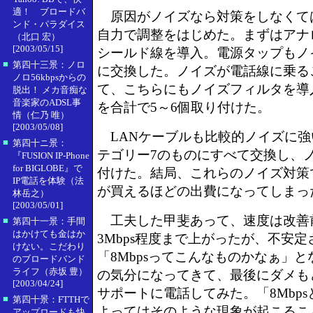
適！ ブロードバ
原因がノイズなら対策をしなくて
ンド・パラダイス
自力で調整をはじめた。まずはアナ
（北口 宏）
[2003/05/15]
シールド線を導入。電源タップもノ
■
第四十三景：ノロ
に交換した。ノイズが電話線に乗る
ノロ56kbpsからの
て、こちらにもノイズフィルタを導
脱出！ メカ音痴な
音楽家のADSL事
を合計で5～6個取り付けた。
情（仁乃 唯）
[2003/05/08]
LANケーブルも比較的ノイズに強
■
第四十ニ景：
テゴリー7のものにすべて交換し、
『FUSION IP-Phone
for BIGLOBE』で
付けた。結局、これらのノイズ対策
IP電話を体験（法
が買えるほどの出費になってしまっ
林岳之）
[2003/05/01]
工夫した甲斐あって、速度は改善前の
■
第四十一景：手間
はかけても金はか
3Mbps程度まで上がったが、不安
けない。こだわり
「8Mbpsってこんなものかなぁ」
のブロードバンド
ライフ（赤坂 豊）
の気分になってきて、最後にダメも
[2003/04/24]
サポートに電話してみた。「8Mbp
■
第四十景：FTTHで
よってはそのような現象が起こるこ
アップロードも快