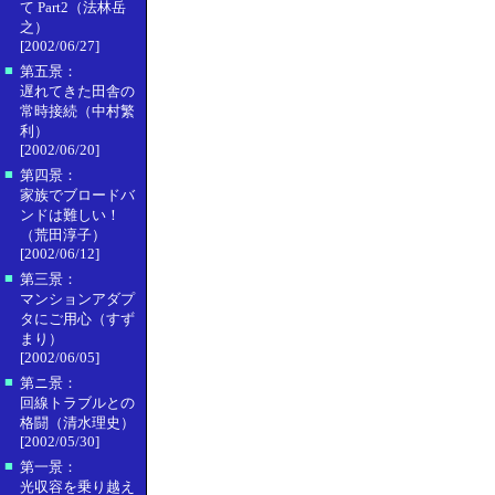
て Part2（法林岳
之）
[2002/06/27]
■
第五景：
遅れてきた田舎の
常時接続（中村繁
利）
[2002/06/20]
■
第四景：
家族でブロードバ
ンドは難しい！
（荒田淳子）
[2002/06/12]
■
第三景：
マンションアダプ
タにご用心（すず
まり）
[2002/06/05]
■
第ニ景：
回線トラブルとの
格闘（清水理史）
[2002/05/30]
■
第一景：
光収容を乗り越え