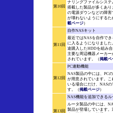
ナリングファイルシステ
第10回
搭載した製品が多くあり
の電源ダウンなどの障害
が壊れないようにするた
載ページ
）
自作NASキット
最近ではNASを自作で
に入るようになりました
第11回
途購入したHDDを組み
主要な周辺機器メーカー
されています。（
掲載ペ
PC連動機能
NAS製品の中には、PC
第12回
が用意されています。こ
いる場合にだけ、NAS
す。（
掲載ページ
）
NAS機能を追加できるル
ルータ製品の中には、N
製品が登場しています。
第13回