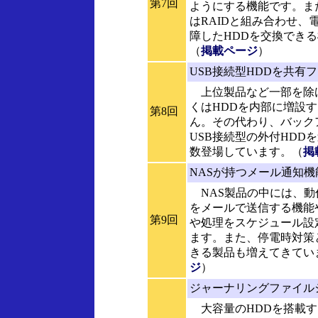
第7回
ようにする機能です。ま
はRAIDと組み合わせ、
障したHDDを交換でき
（
掲載ページ
）
USB接続型HDDを共有
上位製品など一部を除け
くはHDDを内部に増設
第8回
ん。その代わり、バック
USB接続型の外付HDD
数登場しています。（
掲
NASが持つメール通知
NAS製品の中には、動
をメールで送信する機能
第9回
や処理をスケジュール設
ます。また、停電時対策
きる製品も増えてきてい
ジ
）
ジャーナリングファイル
大容量のHDDを搭載す