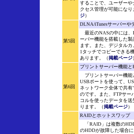
することで、ユーザーや
クセス管理が可能になり
ジ
）
DLNA/iTunesサーバ
最近のNASの中には、DL
ーバー機能を搭載した製
第5回
ます。また、デジタルカ
1タッチでコピーできる
あります。（
掲載ページ
プリントサーバー機能とF
プリントサーバー機能と
USBポートを使って、U
第6回
ネットワーク全体で共有
のです。また、FTPサー
コルを使ったデータを送
ります。（
掲載ページ
）
RAIDとホットスワップ
「RAID」は複数のHD
のHDDが故障した場合