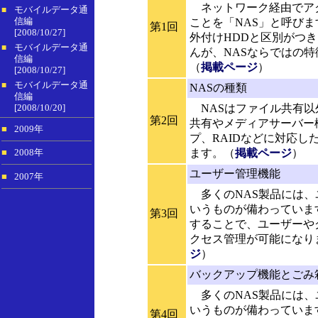
ネットワーク経由でアク
モバイルデータ通
■
信編
ことを「NAS」と呼び
第1回
[2008/10/27]
外付けHDDと区別がつ
モバイルデータ通
■
んが、NASならではの
信編
（
掲載ページ
）
[2008/10/27]
モバイルデータ通
■
NASの種類
信編
[2008/10/20]
NASはファイル共有以
第2回
共有やメディアサーバー
■
2009年
プ、RAIDなどに対応し
ます。（
掲載ページ
）
■
2008年
ユーザー管理機能
■
2007年
多くのNAS製品には、
いうものが備わっていま
第3回
することで、ユーザーや
クセス管理が可能になり
ジ
）
バックアップ機能とごみ
多くのNAS製品には、
いうものが備わっていま
第4回