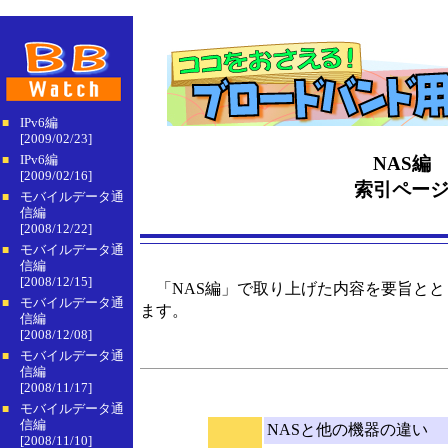
IPv6編
■
[2009/02/23]
IPv6編
NAS編
■
[2009/02/16]
索引ペー
モバイルデータ通
■
信編
[2008/12/22]
モバイルデータ通
■
信編
[2008/12/15]
「NAS編」で取り上げた内容を要旨とと
モバイルデータ通
■
ます。
信編
[2008/12/08]
モバイルデータ通
■
信編
[2008/11/17]
モバイルデータ通
■
信編
NASと他の機器の違い
[2008/11/10]