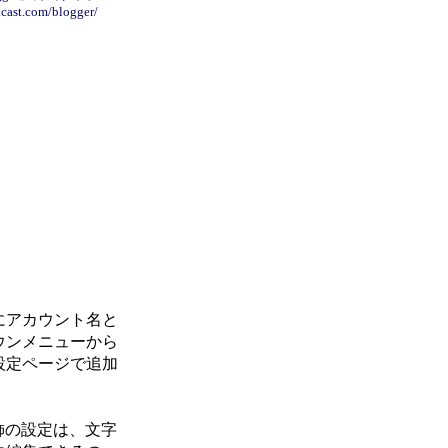
icast.com/blogger/
にアカウント名と
ウンメニューから
設定ページで追加
飾の設定は、文字