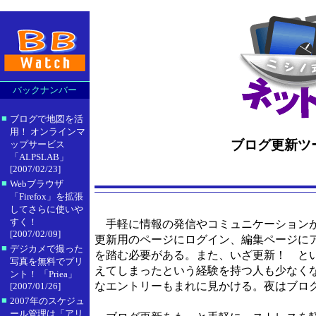
バックナンバー
■
ブログで地図を活
用！ オンラインマ
ブログ更新ツール
ップサービス
「ALPSLAB」
[2007/02/23]
■
Webブラウザ
「Firefox」を拡張
してさらに使いや
すく！
手軽に情報の発信やコミュニケーションが
[2007/02/09]
更新用のページにログイン、編集ページに
■
デジカメで撮った
を踏む必要がある。また、いざ更新！ と
写真を無料でプリ
えてしまったという経験を持つ人も少なく
ント！ 「Priea」
なエントリーもまれに見かける。夜はブロ
[2007/01/26]
■
2007年のスケジュ
ール管理は「アリ