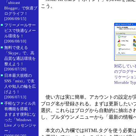
「ubicast
こう。
Blogger」で快適ブ
ログライフ！
[2006/09/15]
■
フリーメールサー
ビスで快適なメー
ル環境を！
[2006/08/10]
■
無料で使える
「Skype」で、高
品質な通話環境を
整えよう！
対応してい
[2006/07/28]
のブログサ
■
日本最大規模の
リケーショ
SNS「mixi」で友
Movable 
人や知人の輪を広
げよう！
使い方は実に簡単。アカウントの設定が完
[2006/07/13]
■
手軽なファイル共
ブログ名が登録される。まずは更新したい
有機能を搭載！
選択。これらはブログから自動的に抽出さ
ますます便利にな
し、プルダウンメニューから「最新の情報
った「Windows
Live メッセンジャ
本文の入力欄ではHTMLタグを使う必要は
ー」
[2006/06/29]