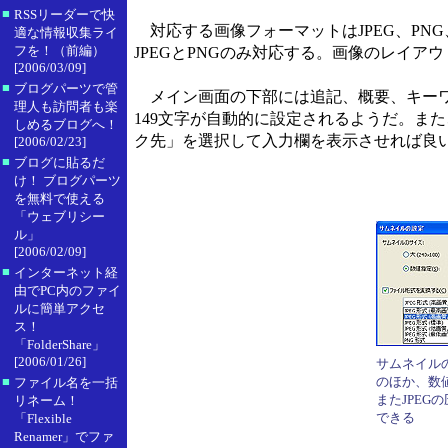
■
RSSリーダーで快
対応する画像フォーマットはJPEG、PNG
適な情報収集ライ
フを！（前編）
JPEGとPNGのみ対応する。画像のレイ
[2006/03/09]
■
ブログパーツで管
メイン画面の下部には追記、概要、キーワ
理人も訪問者も楽
149文字が自動的に設定されるようだ。ま
しめるブログへ！
ク先」を選択して入力欄を表示させれば良
[2006/02/23]
■
ブログに貼るだ
け！ ブログパーツ
を無料で使える
「ウェブリシー
ル」
[2006/02/09]
■
インターネット経
由でPC内のファイ
ルに簡単アクセ
ス！
「FolderShare」
[2006/01/26]
サムネイル
■
のほか、数
ファイル名を一括
またJPEG
リネーム！
できる
「Flexible
Renamer」でファ