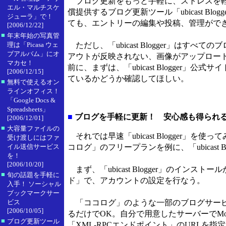
ブログ更新をもっと手軽に、ストレスを軽
エル・マルチスケ
償提供するブログ更新ツール「ubicast Blo
ジューラ」で！
ても、エントリーの編集や投稿、管理がで
[2006/12/22]
■
年末年始の写真管
理は「Picasa ウェ
ただし、「ubicast Blogger」は
ブアルバム」にオ
アウトが反映されない、画像がアップロー
マカセ！
前に、まずは、「ubicast Blogger」公式
[2006/12/15]
ているかどうか確認してほしい。
■
無料で使えるオン
ラインオフィス！
「Google Docs &
Spreadsheets」
■
ブログを手軽に更新！ 安心感も得られる「ubic
[2006/12/01]
■
大容量ファイルの
それでは早速「ubicast Blogger」を
受け渡しにはファ
イル送信サービス
コログ」のフリープランを例に、「ubicast 
を！
[2006/10/20]
まず、「ubicast Blogger」のイン
■
旬の話題を手軽に
ド」で、アカウントの設定を行なう。
入手！ ソーシャル
ブックマークサー
ビス
「ココログ」のような一部のブログサービ
[2006/10/05]
るだけでOK。自分で用意したサーバーでMov
■
ブログ更新ツール
「XML-RPCエンドポイント」のURLを