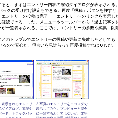
ると、まずはエントリー内容の確認ダイアログが表示される
クバックの受け付け設定もできる。再度「投稿」ボタンを押すと
、エントリーの投稿は完了！ エントリーへのリンクを表示し
に確認できる。また、メニューやツールバーから「過去記事を
ーが一覧表示される。ここでは、エントリーの参照や編集、削
のトラブルでエントリーの投稿や更新に失敗したとしても、「ub
れているので安心だ。頃合いを見計らって再度投稿すればＯＫだ。
に表示されるエントリ
左写真のエントリーをココログで
認ダイアログ。追記や
表示してみた。プレビューと完全
バード、トラックバッ
に一致するわけではないが、文字