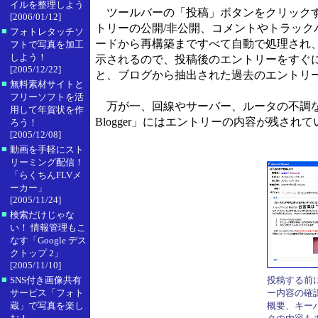
イルを整理しよう
ツールバーの「投稿」ボタンをクリックす
[2006/01/12]
トリーの公開/非公開、コメントやトラッ
■
フォトレタッチソ
ードから再構築まですべて自動で処理され
フトで写真を加工
しよう！
示されるので、投稿後のエントリーをすぐ
[2005/12/22]
と、ブログから抽出された過去のエントリ
■
無料素材サイトと
フリーソフトを活
万が一、回線やサーバー、ルータの不調など
用して年賀状を作
Blogger」にはエントリーの内容が残さ
ろう！
[2005/12/08]
■
動画を手軽にスト
リーミング配信！
「らくちんFLVメ
ーカー」
[2005/11/24]
■
検索だけじゃな
い！ 情報管理もこ
なす「Google デス
クトップ 2」
[2005/11/10]
■
SNS付き画像共有
投稿する前
サービス「フォト
ー内容の確
蔵」で写真を楽し
概要、キー