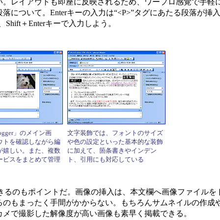
い。レイアウトも即座に反映されるため、ワープロ感覚で手軽
について。Enterキーの入力は“<P>”タグにあたる段落が挿
hift＋Enterキーで入力しよう。
 Blogger」のメイン画
文字装飾では、フォントのサイズ
ウトを確認しながら編
や色の設定といった基本的な装飾
が嬉しい。また、複数
に加えて、箇条書きやインデン
ービスをまとめて管理
ト、引用にも対応している
軽に投稿できるのもポイントだ。画像の挿入は、本文欄へ画像ファイル
るのもまったく手間がかからない。もちろんサムネイルの作成や
カメで撮影した解像度が高い画像も素早く掲載できる。