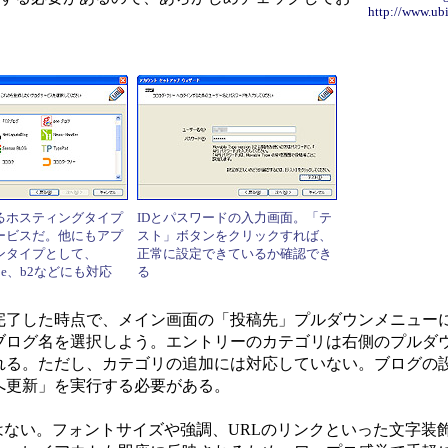
http://www.ub
るホスティングタイプ
IDとパスワードの入力画面。「テ
ービスだ。他にもアプ
スト」ボタンをクリックすれば、
ンタイプとして、
正常に設定できているか確認でき
Type、b2などにも対応
る
了した時点で、メイン画面の「投稿先」プルダウンメニュー
ブログ名を選択しよう。エントリーのカテゴリは右側のプルダ
れる。ただし、カテゴリの追加には対応していない。ブログの
へ更新」を実行する必要がある。
ない。フォントサイズや強調、URLのリンクといった文字装