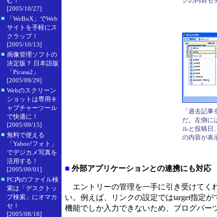
む！
クの内容も
[2005/10/27]
■
「WeBoX」でWeb
サイトを手軽にス
クラップ！
[2005/10/13]
■
画像管理ソフトの
決定版？ 日本語版
「Picasa2」
[2005/09/29]
■
Webのスクリーン
ショットは専用キ
ャプチャーツール
「過去記事
で快適に！
だ。左側に
[2005/09/15]
ルと投稿日
■
無料で使える
の内容が表
「Yahoo!フォト」
でデジカメ写真を
活用する！
■
外部アプリケーションとの連携にも対応
[2005/09/01]
■
PC内のファイル検
エントリーの管理を一手に引き受けてくれる「u
索は「デスクトッ
プ検索」にオマカ
い。例えば、リンクの設定ではtarget指
セ！
機能でしか入力できないため、ブログパーツ
[2005/08/18]