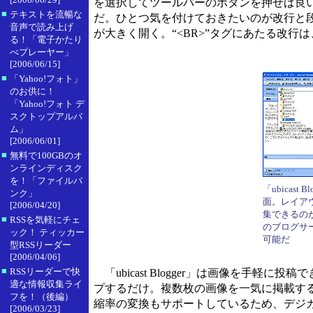
を選択してツールバーのボタンを押せば良
■
テキストを流暢な
だ。ひとつ気を付けておきたいのが改行と段落
音声で読み上げ
が大きく開く。“<BR>”タグにあたる改行は、S
る！「電子かたり
べプレーヤー」
[2006/06/15]
■
「Yahoo!フォト」
のお供に！
「Yahoo!フォト デ
スクトップアルバ
ム」
[2006/06/01]
■
無料で100GBのオ
ンラインディスク
を！「ファイルバ
「ubicast
ンク」
面。レイア
[2006/04/20]
集できるの
■
RSSを気軽にチェ
のブログサ
ック！ ティッカー
可能だ
型RSSリーダー
[2006/04/06]
■
RSSリーダーで快
「ubicast Blogger」は画像を手
適な情報収集ライ
プするだけ。複数枚の画像を一気に掲載す
フを！（後編）
縮率の変換もサポートしているため、デジ
[2006/03/23]