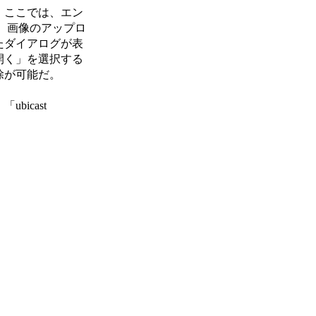
。ここでは、エン
、画像のアップロ
たダイアログが表
開く」を選択する
除が可能だ。
icast