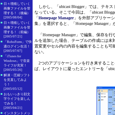
■
日々増殖していく
しかし、「ubicast Blogger」で
画像ファイルを管
なっている。そこで今回は、「ubicast 
理する！（後編）
[2005/08/04]
「
Homepage Manager
」を外部アプリケーシ
■
日々増殖していく
集」を選択すると、「Homepage Manage
画像ファイルを管
理する！（前編）
「Homepage Manager」で編集、保存を
[2005/07/21]
ルを追加した場合、テーブルの作成には未対応の
■
「RoboForm」で快
置変更やセル内の内容を編集することも可
適ログイン生活！
[2005/07/07]
ない。
■
「iTunes for
Windows」で音楽
2つのアプリケーションを行き来すること
ライフが充実！
ば、レイアウトに凝ったエントリーを「ubica
[2005/05/26]
■
解凍・圧縮ソフト
を見直してみよ
う！
[2005/05/12]
■
おもいっきり顔文
字ライフを楽しん
でみる！
[2005/04/21]
■
インスタントメッ