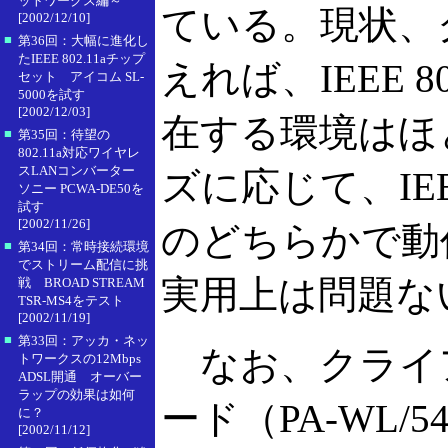
ットワークス編～
ている。現状、
[2002/12/10]
■
第36回：大幅に進化し
たIEEE 802.11aチップ
えれば、IEEE 802
セット アイコム SL-
5000を試す
[2002/12/03]
在する環境はほ
■
第35回：待望の
802.11a対応ワイヤレ
スLANコンバーター
ズに応じて、IEEE 8
ソニー PCWA-DE50を
試す
[2002/11/26]
のどちらかで動
■
第34回：常時接続環境
でストリーム配信に挑
実用上は問題な
戦 BROAD STREAM
TSR-MS4をテスト
[2002/11/19]
■
第33回：アッカ・ネッ
なお、クライア
トワークスの12Mbps
ADSL開通 オーバー
ラップの効果は如何
ード（PA-WL/
に？
[2002/11/12]