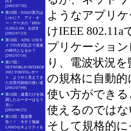
試す
[2002/07/30]
ようなアプリケ
■
第19回：NASの実力は
いかに？ アイ・オ
ー・データの「HDA-
けIEEE 802
i120G/LAN」を試す
[2002/07/23]
■
第18回：ADSL 12Mタ
プリケーション
イプの方式乱立で混迷
の時代となるか？
[2002/07/16]
り、電波状況を
■
第17回：
NETWORLD+INTEROP
2002 TOKYOレポー
の規格に自動的
ト ようやく見えてき
た次世代技術の使い道
[2002/07/09]
使い方ができる
■
第16回：速度だけを強
調したルーターはもう
古い
使えるのではな
[2002/06/25]
■
第15回：緊急警
そして規格的に
告！！ 今すぐ無線
LANのセキュリティを