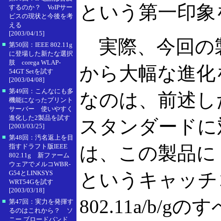
という第一印象
するのか？ VoIPサー
ビスの現状と今後を考
える
[2003/04/15]
実際、今回の製
■
第50回：IEEE 802.11g
に登場した新たな選択
肢 corega WLAP-
から大幅な進化
54GT Setを試す
[2003/04/08]
■
第49回：こんなにも多
なのは、前述し
機能になったプリント
サーバー 使いやすく
進化した2製品を試す
スタンダードに
[2003/03/25]
■
第48回：汚名返上を目
指すドラフト版IEEE
は、この製品に
802.11g 新ファーム
ウェアでメルコWBR-
G54とLINKSYS
というキャッチ
WRT54Gを試す
[2003/03/18]
802.11a/b
■
第47回：実力を発揮す
るのはこれから？ ソ
ニー ブロードバンド