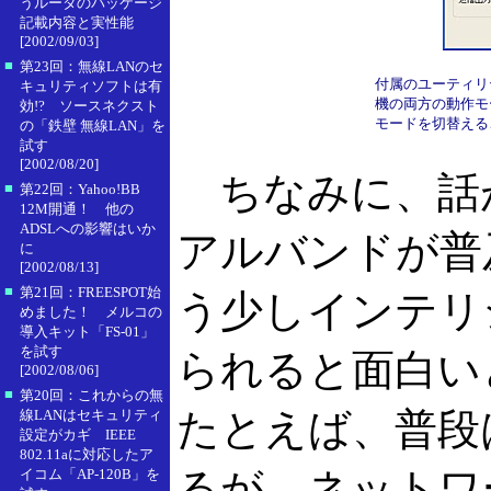
うルータのパッケージ
記載内容と実性能
[2002/09/03]
■
第23回：無線LANのセ
付属のユーティリ
キュリティソフトは有
機の両方の動作モ
効!? ソースネクスト
モードを切替える
の「鉄壁 無線LAN」を
試す
[2002/08/20]
ちなみに、話
■
第22回：Yahoo!BB
12M開通！ 他の
ADSLへの影響はいか
アルバンドが普
に
[2002/08/13]
■
第21回：FREESPOT始
う少しインテリ
めました！ メルコの
導入キット「FS-01」
を試す
られると面白い
[2002/08/06]
■
第20回：これからの無
たとえば、普段はI
線LANはセキュリティ
設定がカギ IEEE
802.11aに対応したア
るが、ネットワ
イコム「AP-120B」を