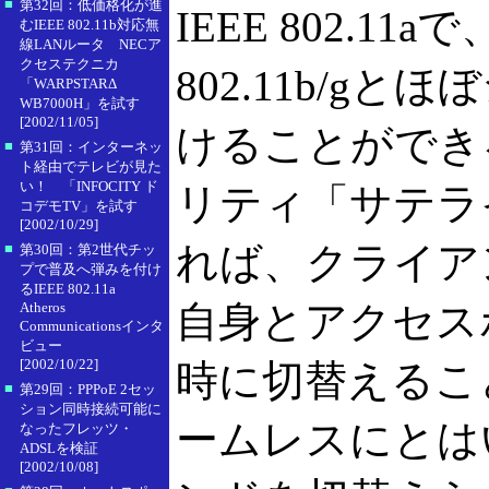
■
第32回：低価格化が進
IEEE 802.11
むIEEE 802.11b対応無
線LANルータ NECア
クセステクニカ
802.11b/g
「WARPSTARΔ
WB7000H」を試す
[2002/11/05]
けることができ
■
第31回：インターネッ
ト経由でテレビが見た
い！ 「INFOCITY ド
リティ「サテラ
コデモTV」を試す
[2002/10/29]
れば、クライア
■
第30回：第2世代チッ
プで普及へ弾みを付け
るIEEE 802.11a
自身とアクセス
Atheros
Communicationsインタ
ビュー
[2002/10/22]
時に切替えるこ
■
第29回：PPPoE 2セッ
ション同時接続可能に
ームレスにとは
なったフレッツ・
ADSLを検証
[2002/10/08]