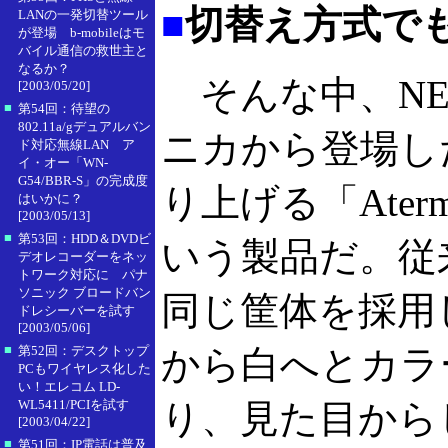
■
切替え方式で
LANの一発切替ツール
が登場 b-mobileはモ
バイル通信の救世主と
なるか？
そんな中、NE
[2003/05/20]
■
第54回：待望の
802.11a/gデュアルバン
ニカから登場し
ド対応無線LAN ア
イ・オー「WN-
G54/BBR-S」の完成度
り上げる「Ater
はいかに？
[2003/05/13]
■
第53回：HDD＆DVDビ
いう製品だ。従来
デオレコーダーをネッ
トワーク対応に パナ
ソニック ブロードバン
同じ筐体を採用
ドレシーバーを試す
[2003/05/06]
■
第52回：デスクトップ
から白へとカラ
PCもワイヤレス化した
い！エレコム LD-
WL5411/PCIを試す
り、見た目から
[2003/04/22]
■
第51回：IP電話は普及