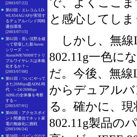
で、よくここま
[2003/07/22]
■
第63回：エレコム LD-
と感心してしま
WLS54AG/APが実現す
るデュアルバンド同時
通信環境
[2003/07/15]
しかし、無線L
■
第62回：長い沈黙を破
って登場した新Aterm
シリーズ ～
802.11g一
AtermWR7600Hでトリ
プルワイヤレスは本格
化するか？～
だ。今後、無線
[2003/07/08]
■
第61回：ついにやって
きた20Mbps超ADSL時
からデュアルバ
代 ～24/26Mbps
ADSLの全体像を考察
する～
る。確かに、現状
[2003/07/01]
■
第60回：アクセスポイ
ント間通信でネット家
802.11g製
電の無線化に挑戦
[2003/06/24]
■
第59回：リビングのテ