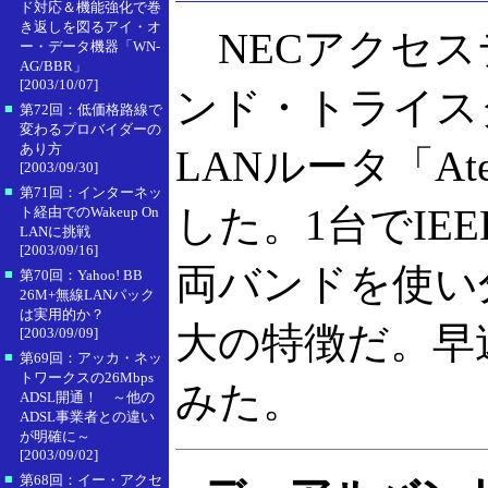
ド対応＆機能強化で巻
き返しを図るアイ・オ
NECアクセス
ー・データ機器「WN-
AG/BBR」
[2003/10/07]
ンド・トライス
■
第72回：低価格路線で
変わるプロバイダーの
あり方
LANルータ「At
[2003/09/30]
■
第71回：インターネッ
した。1台でIEEE 8
ト経由でのWakeup On
LANに挑戦
[2003/09/16]
両バンドを使い
■
第70回：Yahoo! BB
26M+無線LANパック
は実用的か？
大の特徴だ。早
[2003/09/09]
■
第69回：アッカ・ネッ
トワークスの26Mbps
みた。
ADSL開通！ ～他の
ADSL事業者との違い
が明確に～
[2003/09/02]
■
第68回：イー・アクセ