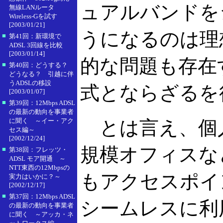
ュアルバンドを
無線LANルータ
Wireless-Gを試す
[2003/01/21]
うになるのは理
■
第41回：新環境で
ADSL 3回線を比較
[2003/01/14]
的な問題も存在
■
第40回：どうする？
どうなる？ 引越に伴
うADSLの移設
式とならざるを
[2003/01/07]
■
第39回：12Mbps ADSL
の最新の動向を事業者
に聞く ～イー・アク
とは言え、個人
セス編～
[2002/12/24]
規模オフィスな
■
第38回：フレッツ・
ADSL モア開通 ～
NTT東西の12Mbpsの
もアクセスポイ
実力はいかに？～
[2002/12/17]
■
第37回：12Mbps ADSL
シームレスに利
の最新の動向を事業者
に聞く ～アッカ・ネ