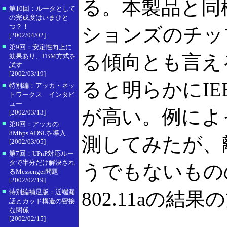
る。本製品と同
■
第10回：ルータとして
の完成度はいまひと
つ？！
ションズのチッ
[2002/04/02]
■
第9回：安定性向上に
る傾向とも言え
効果あり、FBM方式を
試す
[2002/03/19]
ると明らかにIEE
■
特別編：アッカ・ネッ
トワークス インタビ
ュー
が高い。例によ
[2002/03/13]
■
第8回：アッカの
8Mbps ADSLを導入
測してみたが、
[2002/03/05]
■
第7回：UPnP対応ルー
タで半分だけ解決され
うでもないものの
るMessenger問題
[2002/02/19]
■
特別編補足版：近端漏
802.11aの結
話とカッド構造の密接
な関係
[2002/02/15]