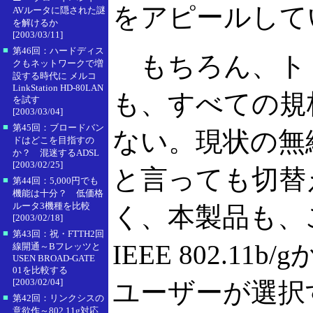
をアピールして
AVルータに隠された謎
を解けるか
[2003/03/11]
■
第46回：ハードディス
もちろん、ト
クもネットワークで増
設する時代に メルコ
LinkStation HD-80LAN
も、すべての規
を試す
[2003/03/04]
■
第45回：ブロードバン
ない。現状の無
ドはどこを目指すの
か？ 混迷するADSL
[2003/02/25]
と言っても切替
■
第44回：5,000円でも
機能は十分？ 低価格
ルータ3機種を比較
く、本製品も、こ
[2003/02/18]
■
第43回：祝・FTTH2回
IEEE 802.11b/
線開通～Bフレッツと
USEN BROAD-GATE
01を比較する
[2003/02/04]
ユーザーが選択
■
第42回：リンクシスの
意欲作～802.11g対応