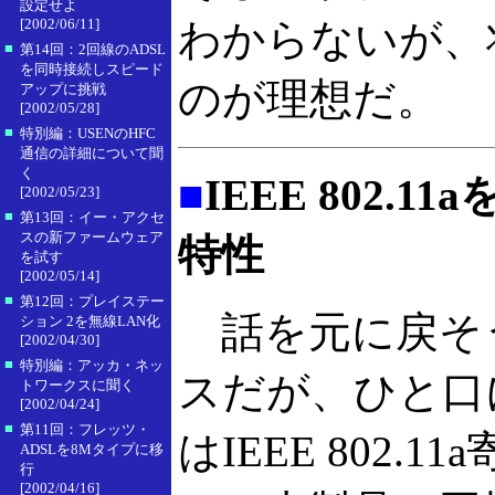
設定せよ
[2002/06/11]
わからないが、
■
第14回：2回線のADSL
を同時接続しスピード
のが理想だ。
アップに挑戦
[2002/05/28]
■
特別編：USENのHFC
通信の詳細について聞
く
■
IEEE 802
[2002/05/23]
■
第13回：イー・アクセ
スの新ファームウェア
特性
を試す
[2002/05/14]
■
第12回：プレイステー
話を元に戻そ
ション 2を無線LAN化
[2002/04/30]
■
特別編：アッカ・ネッ
スだが、ひと口
トワークスに聞く
[2002/04/24]
■
第11回：フレッツ・
はIEEE 802
ADSLを8Mタイプに移
行
[2002/04/16]