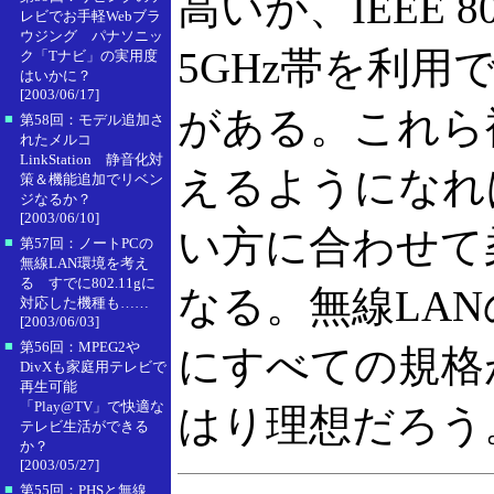
高いが、IEEE 
レビでお手軽Webブラ
ウジング パナソニッ
5GHz帯を利
ク「Tナビ」の実用度
はいかに？
[2003/06/17]
がある。これら
■
第58回：モデル追加さ
れたメルコ
LinkStation 静音化対
えるようになれ
策＆機能追加でリベン
ジなるか？
[2003/06/10]
い方に合わせて
■
第57回：ノートPCの
無線LAN環境を考え
る すでに802.11gに
なる。無線LA
対応した機種も……
[2003/06/03]
■
第56回：MPEG2や
にすべての規格
DivXも家庭用テレビで
再生可能
「Play@TV」で快適な
はり理想だろう
テレビ生活ができる
か？
[2003/05/27]
■
第55回：PHSと無線