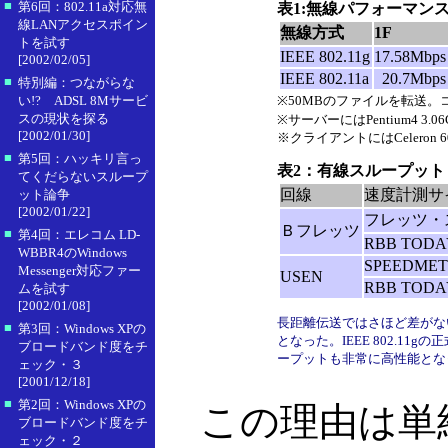
■
第6回：802.11a対応無
表1:無線パフォーマン
線LANアクセスポイン
無線方式
1F
トを試す
IEEE 802.11g
17.58Mbps
[2002/02/05]
IEEE 802.11a
20.7Mbps
■
特別編：つながらな
い!? ADSL 8Mサービ
※50MBのファイルを転送。
スの現状を探る
※サーバーにはPentium4 3
[2002/01/30]
※クライアントにはCeleron 
■
第5回：ハッキリ言っ
表2：有線スループット
てくだらないスループ
回線
速度計測サ
ット論争
[2002/01/22]
フレッツ・
Ｂフレッツ
■
第4回：エレコム LD-
RBB TOD
WBBR4のWindows
SPEEDMET
Messenger対応ファー
USEN
RBB TOD
ムを試す
[2002/01/08]
長距離伝送ではさほど差がないも
■
第3回：Windows XPの
となった。IEEE 802.1
ブロードバンド度をチ
ープットも非常に高性能とな
ェック・３
[2001/12/18]
■
第2回：Windows XPの
この理由は単
ブロードバンド度をチ
ェック・２