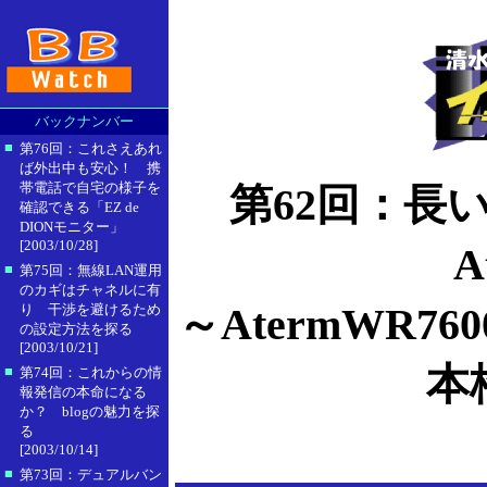
バックナンバー
■
第76回：これさえあれ
ば外出中も安心！ 携
帯電話で自宅の様子を
第62回：長
確認できる「EZ de
DIONモニター」
[2003/10/28]
A
■
第75回：無線LAN運用
のカギはチャネルに有
～AtermWR
り 干渉を避けるため
の設定方法を探る
[2003/10/21]
本
■
第74回：これからの情
報発信の本命になる
か？ blogの魅力を探
る
[2003/10/14]
■
第73回：デュアルバン