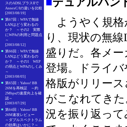
■
デュアルバン
スのADSLプラスIIで
AnnexC/Iの違いを比較
[2003/08/19]
ようやく規格
■
第67回：WPAで無線
LANはどう変わるの
か？ ～その2 実際
り、現状の無線LA
にWPAの利用と問題点
～
[2003/08/12]
盛りだ。各メー
■
第66回：WPAで無線
LANはどう変わるの
か？ ～その1 WEP
登場。ドライバ
の弱点とWPAのしくみ
～
[2003/08/05]
格版がリリース
■
第65回：Yahoo! BB
26Mを再検証 ～約
2Mbpsの速度向上を確
がこなれてきた
認～
[2003/07/29]
■
第64回：Yahoo! BB
況を振り返って
26M速攻レビュー
～ダブルスペクトラム
の効果はいかに？～