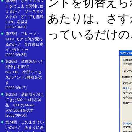
ンドを切替えら
■
第28回：ホットスポッ
トをどこまで便利に使
えるか？ ソースネク
あたりは、さす
ストの「どこでも無線
LAN」を試す
[2002/10/01]
っているだけの
■
第27回：フレッツ・
ADSL モアで何が変わ
るのか？ NTT東日本
インタビュー
[2002/09/24]
■
第26回：単体製品へと
回帰するIEEE
802.11b 小型アクセ
スポイント3機種を試
す
[2002/09/17]
■
第25回：選択肢が増え
てきた802.11a対応製
品 NECのAterm
WA7500Hを試す
[2002/09/10]
■
第24回：このままでい
いのか？ あまりに違