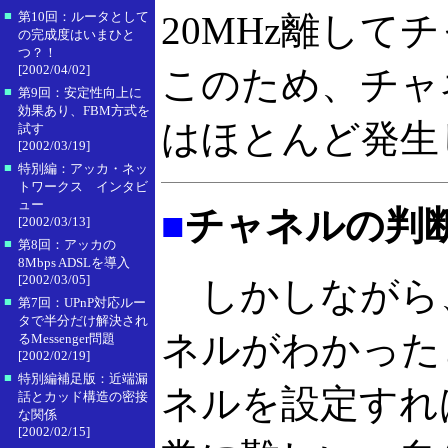
■
第10回：ルータとして
20MHz離し
の完成度はいまひと
つ？！
[2002/04/02]
このため、チャ
■
第9回：安定性向上に
効果あり、FBM方式を
はほとんど発生
試す
[2002/03/19]
■
特別編：アッカ・ネッ
トワークス インタビ
ュー
■
チャネルの判
[2002/03/13]
■
第8回：アッカの
8Mbps ADSLを導入
[2002/03/05]
しかしながら
■
第7回：UPnP対応ルー
タで半分だけ解決され
ネルがわかった
るMessenger問題
[2002/02/19]
■
特別編補足版：近端漏
ネルを設定すれ
話とカッド構造の密接
な関係
[2002/02/15]