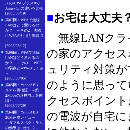
スのADSLプラスIIで
AnnexC/Iの違いを比較
[2003/08/19]
■
お宅は大丈夫
■
第67回：WPAで無線
LANはどう変わるの
か？ ～その2 実際
無線LANクラ
にWPAの利用と問題点
～
[2003/08/12]
の家のアクセス
■
第66回：WPAで無線
LANはどう変わるの
か？ ～その1 WEP
ュリティ対策が
の弱点とWPAのしくみ
～
[2003/08/05]
のように思って
■
第65回：Yahoo! BB
26Mを再検証 ～約
2Mbpsの速度向上を確
クセスポイント
認～
[2003/07/29]
■
第64回：Yahoo! BB
の電波が自宅に
26M速攻レビュー
～ダブルスペクトラム
の効果はいかに？～