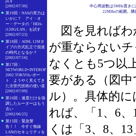
試す
[2002/07/30]
中心周波数は5MHz置き
22MHzの範囲
■
第19回：NASの実力は
いかに？ アイ・オ
ー・データの「HDA-
図を見ればわ
i120G/LAN」を試す
[2002/07/23]
■
第18回：ADSL 12Mタ
が重ならないチ
イプの方式乱立で混迷
の時代となるか？
[2002/07/16]
なくとも5つ以
■
第17回：
NETWORLD+INTEROP
2002 TOKYOレポー
要がある（図中
ト ようやく見えてき
た次世代技術の使い道
[2002/07/09]
ル）。具体的には、
■
第16回：速度だけを強
調したルーターはもう
れば、「1、6、
古い
[2002/06/25]
■
第15回：緊急警
くは「3、8、1
告！！ 今すぐ無線
LANのセキュリティを