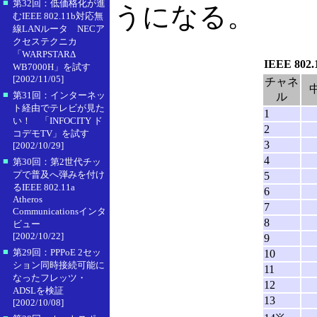
■
第32回：低価格化が進
うになる。
むIEEE 802.11b対応無
線LANルータ NECア
クセステクニカ
「WARPSTARΔ
IEEE 80
WB7000H」を試す
[2002/11/05]
チャネ
■
第31回：インターネッ
ル
ト経由でテレビが見た
1
い！ 「INFOCITY ド
2
コデモTV」を試す
3
[2002/10/29]
4
■
第30回：第2世代チッ
プで普及へ弾みを付け
5
るIEEE 802.11a
6
Atheros
7
Communicationsインタ
8
ビュー
[2002/10/22]
9
■
第29回：PPPoE 2セッ
10
ション同時接続可能に
11
なったフレッツ・
12
ADSLを検証
13
[2002/10/08]