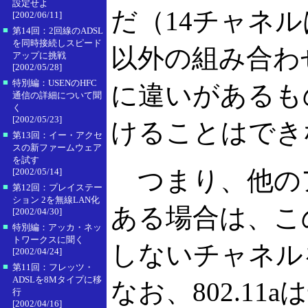
設定せよ
だ（14チャネルは
[2002/06/11]
■
第14回：2回線のADSL
を同時接続しスピード
以外の組み合わ
アップに挑戦
[2002/05/28]
■
特別編：USENのHFC
に違いがあるも
通信の詳細について聞
く
[2002/05/23]
けることはでき
■
第13回：イー・アクセ
スの新ファームウェア
を試す
つまり、他の
[2002/05/14]
■
第12回：プレイステー
ション 2を無線LAN化
ある場合は、こ
[2002/04/30]
■
特別編：アッカ・ネッ
トワークスに聞く
しないチャネル
[2002/04/24]
■
第11回：フレッツ・
ADSLを8Mタイプに移
なお、802.1
行
[2002/04/16]