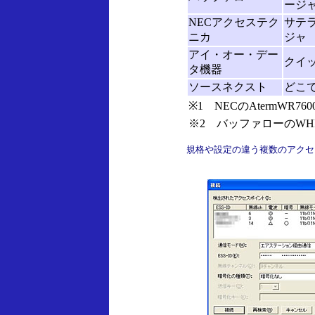
ージ
NECアクセステク
サテ
ニカ
ジャ
アイ・オー・デー
クイ
タ機器
ソースネクスト
どこで
※1 NECのAtermWR7
※2 バッファローのWH
規格や設定の違う複数のアクセ