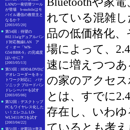
Bluetooth
LANの一発切替ツール
が登場 b-mobileはモ
れている混雑した
バイル通信の救世主と
なるか？
[2003/05/20]
品の低価格化、そし
■
第54回：待望の
802.11a/gデュアルバン
ド対応無線LAN ア
場によって、2.
イ・オー「WN-
G54/BBR-S」の完成度
はいかに？
速に増えつつあ
[2003/05/13]
■
第53回：HDD＆DVDビ
デオレコーダーをネッ
の家のアクセス
トワーク対応に パナ
ソニック ブロードバン
ドレシーバーを試す
とは、すでに2.
[2003/05/06]
■
第52回：デスクトップ
PCもワイヤレス化した
存在し、いわゆ
い！エレコム LD-
WL5411/PCIを試す
[2003/04/22]
ているとも考え
■
第51回：IP電話は普及