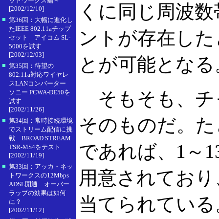
ットワークス編～
くに同じ周波数
[2002/12/10]
■
第36回：大幅に進化し
たIEEE 802.11aチップ
ントが存在した
セット アイコム SL-
5000を試す
[2002/12/03]
とが可能となる
■
第35回：待望の
802.11a対応ワイヤレ
スLANコンバーター
そもそも、チ
ソニー PCWA-DE50を
試す
[2002/11/26]
そのものだ。たとえ
■
第34回：常時接続環境
でストリーム配信に挑
戦 BROAD STREAM
であれば、1～1
TSR-MS4をテスト
[2002/11/19]
■
第33回：アッカ・ネッ
用意されており
トワークスの12Mbps
ADSL開通 オーバー
ラップの効果は如何
当てられている
に？
[2002/11/12]