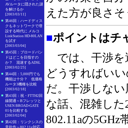
AVルータに隠された謎
えた方が良さそ
を解けるか
[2003/03/11]
■
第46回：ハードディス
クもネットワークで増
設する時代に メルコ
■
ポイントはチ
LinkStation HD-80LAN
を試す
[2003/03/04]
■
第45回：ブロードバン
では、干渉を
ドはどこを目指すの
か？ 混迷するADSL
[2003/02/25]
どうすればいい
■
第44回：5,000円でも
機能は十分？ 低価格
ルータ3機種を比較
だ。干渉しない
[2003/02/18]
■
第43回：祝・FTTH2回
な話、混雑した2.
線開通～Bフレッツと
USEN BROAD-GATE
01を比較する
[2003/02/04]
802.11aの5
■
第42回：リンクシスの
意欲作～802.11g対応