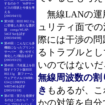
するのか？ VoIPサー
ビスの現状と今後を考
無線LANの運
える
[2003/04/15]
■
第50回：IEEE 802.11g
ュリティ面での
に登場した新たな選択
肢 corega WLAP-
54GT Setを試す
際には干渉の問
[2003/04/08]
■
第49回：こんなにも多
機能になったプリント
るトラブルとし
サーバー 使いやすく
進化した2製品を試す
[2003/03/25]
いのではないだ
■
第48回：汚名返上を目
指すドラフト版IEEE
802.11g 新ファーム
無線周波数の割
ウェアでメルコWBR-
G54とLINKSYS
WRT54Gを試す
き
もあるが、こ
[2003/03/18]
■
第47回：実力を発揮す
かの対策を自分
るのはこれから？ ソ
ニー ブロードバンド