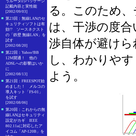
うルータのパッケージ
記載内容と実性能
る。このため、
[2002/09/03]
■
第23回：無線LANのセ
は、干渉の度合
キュリティソフトは有
効!? ソースネクスト
の「鉄壁 無線LAN」を
渉自体が避けら
試す
[2002/08/20]
■
第22回：Yahoo!BB
し、わかりやす
12M開通！ 他の
ADSLへの影響はいか
に
よう。
[2002/08/13]
■
第21回：FREESPOT始
めました！ メルコの
導入キット「FS-01」
を試す
[2002/08/06]
■
第20回：これからの無
線LANはセキュリティ
設定がカギ IEEE
802.11aに対応したア
イコム「AP-120B」を