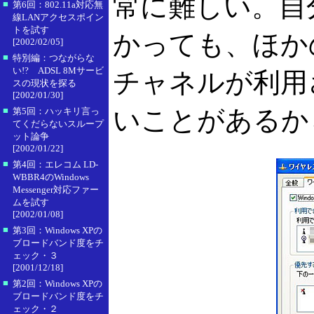
常に難しい。自
■
第6回：802.11a対応無
線LANアクセスポイン
トを試す
かっても、ほか
[2002/02/05]
■
特別編：つながらな
い!? ADSL 8Mサービ
チャネルが利用
スの現状を探る
[2002/01/30]
■
いことがあるか
第5回：ハッキリ言っ
てくだらないスループ
ット論争
[2002/01/22]
■
第4回：エレコム LD-
WBBR4のWindows
Messenger対応ファー
ムを試す
[2002/01/08]
■
第3回：Windows XPの
ブロードバンド度をチ
ェック・３
[2001/12/18]
■
第2回：Windows XPの
ブロードバンド度をチ
ェック・２