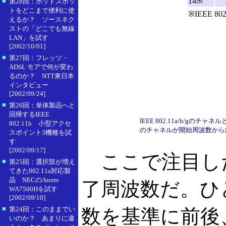
14※
■
第28回：ホットスポッ
トをどこまで便利に使
※IEEE 80
えるか？ ソースネク
ストの「どこでも無線
LAN」を試す
[2002/10/01]
■
第27回：フレッツ・
ADSL モアで何が変わ
るのか？ NTT東日本
インタビュー
[2002/09/24]
■
第26回：単体製品へと
回帰するIEEE
IEEE 802.11a/b/
802.11b 小型アクセ
のチャネルが開始周波数から
スポイント3機種を試
す
[2002/09/17]
ここで注目し
■
第25回：選択肢が増え
てきた802.11a対応製
品 NECのAterm
了周波数だ。ひ
WA7500Hを試す
[2002/09/10]
■
第24回：このままでい
数を基準に前後、
いのか？ あまりに違