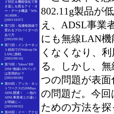
ド対応＆機能強化で巻
き返しを図るアイ・オ
802.11g製
ー・データ機器「WN-
AG/BBR」
[2003/10/07]
え、ADSL事
■
第72回：低価格路線で
変わるプロバイダーの
あり方
にも無線LAN
[2003/09/30]
■
第71回：インターネッ
くなくなり、利
ト経由でのWakeup On
LANに挑戦
[2003/09/16]
る。しかし、無
■
第70回：Yahoo! BB
26M+無線LANパック
は実用的か？
つの問題が表面
[2003/09/09]
■
第69回：アッカ・ネッ
トワークスの26Mbps
の問題だ。今回
ADSL開通！ ～他の
ADSL事業者との違い
が明確に～
ための方法を探
[2003/09/02]
■
第68回：イー・アクセ