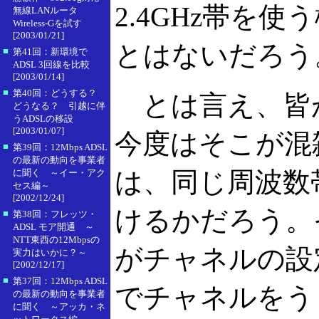
2.4GHz帯を
無線LANルータ
Wireless-Gを試す
[2003/01/21]
とはないだろう
■
第41回：新環境で
ADSL 3回線を比較
[2003/01/14]
■
第40回：どうする？
とは言え、皆が
どうなる？ 引越に伴
うADSLの移設
[2003/01/07]
今度はそこが混
■
第39回：12Mbps ADSL
の最新の動向を事業者
は、同じ周波数
に聞く ～イー・アク
セス編～
[2002/12/24]
けるかだろう。
■
第38回：フレッツ・
ADSL モア開通 ～
NTT東西の12Mbpsの
がチャネルの設
実力はいかに？～
[2002/12/17]
■
第37回：12Mbps ADSL
でチャネルをう
の最新の動向を事業者
に聞く ～アッカ・ネ