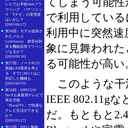
てしまう可能性
レビでお手軽Webブラ
ウジング パナソニッ
で利用している
ク「Tナビ」の実用度
はいかに？
[2003/06/17]
利用中に突然速
■
第58回：モデル追加さ
れたメルコ
LinkStation 静音化対
象に見舞われた
策＆機能追加でリベン
ジなるか？
[2003/06/10]
る可能性が高い
■
第57回：ノートPCの
無線LAN環境を考え
る すでに802.11gに
対応した機種も……
このような干渉の問
[2003/06/03]
■
第56回：MPEG2や
DivXも家庭用テレビで
IEEE 802.1
再生可能
「Play@TV」で快適な
テレビ生活ができる
だ。もともと2.
か？
[2003/05/27]
■
第55回：PHSと無線