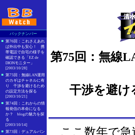
バックナンバー
■
第76回：これさえあれ
ば外出中も安心！ 携
帯電話で自宅の様子を
第75回：無線
確認できる「EZ de
DIONモニター」
[2003/10/28]
■
第75回：無線LAN運用
のカギはチャネルに有
干渉を避け
り 干渉を避けるため
の設定方法を探る
[2003/10/21]
■
第74回：これからの情
報発信の本命になる
か？ blogの魅力を探
る
[2003/10/14]
ここ数年で急速
■
第73回：デュアルバン