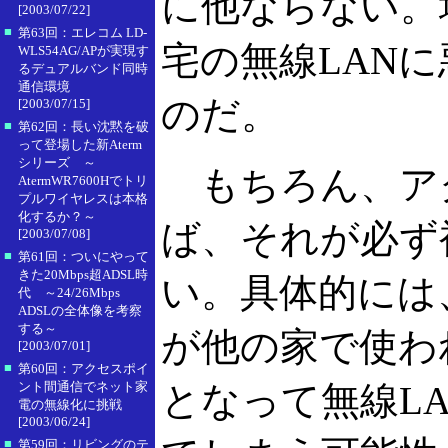
に他ならない。
[2003/07/22]
■
第63回：エレコム LD-
宅の無線LAN
WLS54AG/APが実現す
るデュアルバンド同時
通信環境
のだ。
[2003/07/15]
■
第62回：長い沈黙を破
って登場した新Aterm
シリーズ ～
もちろん、ア
AtermWR7600Hでトリ
プルワイヤレスは本格
化するか？～
ば、それが必ず
[2003/07/08]
■
第61回：ついにやって
きた20Mbps超ADSL時
い。具体的には
代 ～24/26Mbps
ADSLの全体像を考察
する～
が他の家で使わ
[2003/07/01]
■
第60回：アクセスポイ
ント間通信でネット家
となって無線L
電の無線化に挑戦
[2003/06/24]
■
第59回：リビングのテ