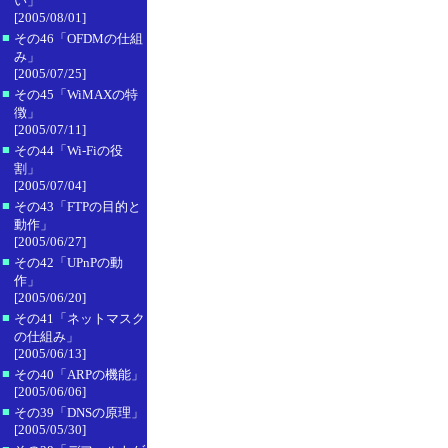
い」
[2005/08/01]
■
その46「OFDMの仕組
み」
[2005/07/25]
■
その45「WiMAXの特
徴」
[2005/07/11]
■
その44「Wi-Fiの役
割」
[2005/07/04]
■
その43「FTPの目的と
動作」
[2005/06/27]
■
その42「UPnPの動
作」
[2005/06/20]
■
その41「ネットマスク
の仕組み」
[2005/06/13]
■
その40「ARPの機能」
[2005/06/06]
■
その39「DNSの原理」
[2005/05/30]