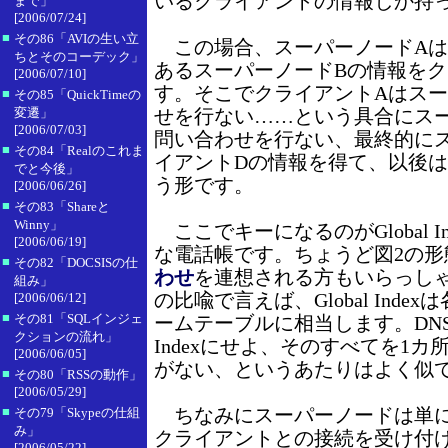
いるクライアントの情報しか持
まで」
[2006/07/24]
■
その86「AVIの生い立
この場合、スーパーノードAは
ちとそのコーデック」
あるスーパーノードBの情報をク
[2006/07/10]
す。そこでクライアントAはスー
■
その85「QuickTimeの
変遷」
せを行ない……という具合にスー
[2006/07/03]
問い合わせを行ない、最終的に
■
その84「Realのこれま
イアントDの情報を得て、以後
でと今後」
う形です。
[2006/06/26]
■
その83「Shareと
Winny」
ここでキーになるのがGlobal I
[2006/06/19]
な電話帳です。ちょうど図2の形
■
その82「DOCSISの仕
わせ
を連想される方もいらっし
組み」
の比喩で言えば、Global Inde
[2006/06/12]
■
その81「SQLインジェ
ームテーブルに相当します。DNSにせ
クションの流れ」
Indexにせよ、そのすべてを1
[2006/06/05]
がない、というあたりはよく似
■
その80「RSSの動作」
[2006/05/29]
■
ちなみにスーパーノードは単にGlob
その79「Skypeの仕組
み」
クライアントとの接続を受け付
[2006/05/22]