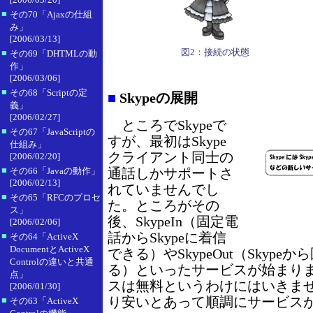
■
その70「Ajaxの仕組
み」
[2006/03/13]
図2：接続の状態
■
その69「DHTMLの動
作」
[2006/03/06]
■
その68「Scriptの定
■
Skypeの展開
義」
[2006/02/27]
ところでSkypeで
■
その67「JavaScriptの
すが、最初はSkype
仕組み」
クライアント同士の
[2006/02/20]
■
その66「Javaの動作」
通話しかサポートさ
[2006/02/13]
れていませんでし
■
その65「RFCのプロセ
た。ところがその
ス」
後、SkypeIn（固定電
[2006/02/06]
話からSkypeに着信
■
その64「ActiveX
DocumentとActiveX
できる）やSkypeOut（Skyp
Controlの違いと共通
る）といったサービスが始まり
点」
スは無料というわけにはいきませ
[2006/01/30]
り安いとあって順調にサービス
■
その63「ActiveX