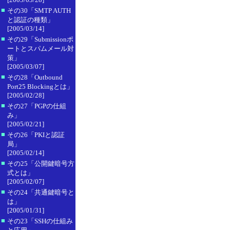
■
その30「SMTP AUTH
と認証の種類」
[2005/03/14]
■
その29「Submissionポ
ートとスパムメール対
策」
[2005/03/07]
■
その28「Outbound
Port25 Blockingとは」
[2005/02/28]
■
その27「PGPの仕組
み」
[2005/02/21]
■
その26「PKIと認証
局」
[2005/02/14]
■
その25「公開鍵暗号方
式とは」
[2005/02/07]
■
その24「共通鍵暗号と
は」
[2005/01/31]
■
その23「SSHの仕組み