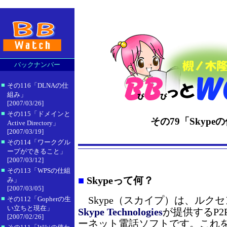
バックナンバー
■
その116「DLNAの仕
組み」
[2007/03/26]
■
その115「ドメインと
その79「Skype
Active Directory」
[2007/03/19]
■
その114「ワークグル
ープができること」
[2007/03/12]
■
その113「WPSの仕組
■
Skypeって何？
み」
[2007/03/05]
■
Skype（スカイプ）は、ルク
その112「Gopherの生
い立ちと現在」
Skype Technologies
が提供するP
[2007/02/26]
ーネット電話ソフトです。これを開
■