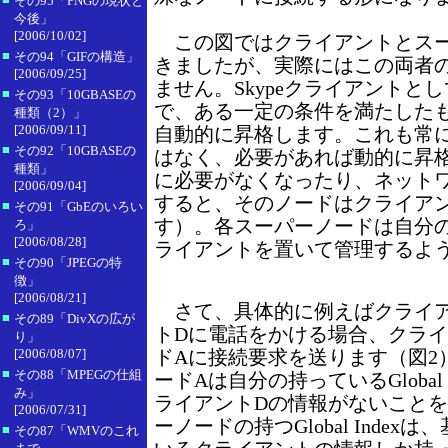
その95「PNGの現状と
今後」
[2006/10/02]
この図ではクライアントとスー
■
その94「GIFの構造」
きましたが、実際にはこの両者
[2006/09/25]
ません。Skypeクライアントと
■
その93「10GBASEの
で、ある一定の条件を満たした
種類（2）」
[2006/09/11]
自動的に昇格します。これも常
■
その92「10GBASEの
はなく、必要があれば動的に昇
種類」
に必要がなくなったり、ネット
[2006/09/04]
すると、そのノードはクライア
■
その91「GbEのいろい
す）。各スーパーノードは自分の傘
ろ」
[2006/08/28]
ライアントを置いて管理するよ
■
その90「JPEGの特
徴」
[2006/08/21]
さて、具体的に例えばクライア
■
その89「DivXの広が
トDに電話をかける場合、クライ
り」
[2006/08/07]
ドAに接続要求を送ります（図2
■
その88「MPEGの仕組
ードAは自分の持っているGlobal
み」
ライアントDの情報がないこと
[2006/07/31]
ーノードの持つGlobal Inde
■
その87「WMVのこれ