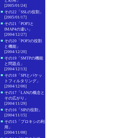
と応用」
[2005/01/24]
■
その22「SSLの役割」
[2005/01/17]
■
その21「POP3と
IMAP4の違い」
[2004/12/27]
■
その20「POP3の役割
と機能」
[2004/12/20]
■
その19「SMTPの機能
と問題点」
[2004/12/13]
■
その18「SPIとパケッ
トフィルタリング」
[2004/12/06]
■
その17「LANの概念と
その広がり」
[2004/11/29]
■
その16「SIPの役割」
[2004/11/15]
■
その15「プロキシの利
用」
[2004/11/08]