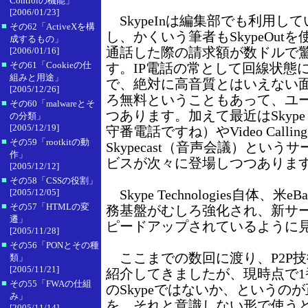
Controlの機能」
[2006/01/23]
SkypeInは編集部でも利用し
■
その62「ActiveXを構
し、かくいう筆者もSkypeOut
成するもの」
通話した際の請求額が数ドルで
[2006/01/16]
■
その61「Cookieの仕
す。IP電話の常として回線状態
組みと用途」
で、絶対に高音質とはいえない
[2005/12/26]
ろ無料ということもあって、ユ
■
その60「malwareとそ
つあります。加えて最近はSkype V
の分類」
[2005/12/19]
守番電話ですね）やVideo Calli
■
その59「rootkitの動
Skypecast（音声会議）とい
作」
ビスが次々に登場しつつありま
[2005/12/12]
■
その58「CSSの役割」
[2005/12/05]
Skype Technologies自体、米eB
■
その57「HTMLの変
務基盤がむしろ強化され、新サ
遷」
ピードアップされているように
[2005/11/28]
■
その56「PONとその種
ここまでの数回に渡り、P2P
類」
[2005/11/21]
紹介してきましたが、現時点で1
■
その55「FWAの仕組
のSkypeではないか、というの
み」
を、それと意識しない形で使う
[2005/11/14]