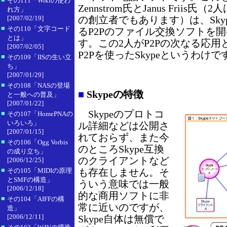
その111「Wikiの使わ
Zennstrom氏とJanus Friis氏（2人は
れ方」
[2007/02/19]
の創立者でもあります）は、Skyp
■
その110「文字コード
るP2Pのファイル交換ソフトを
とは」
す。この2人がP2Pの次なる応
[2007/02/05]
P2Pを使ったSkypeというわけで
■
その109「IISの生い立
ち」
[2007/01/29]
■
その108「NASの登場
■
Skypeの特徴
と一般への普及」
[2007/01/22]
Skypeのプロトコ
■
その107「HomePNAの
いろいろ」
ル詳細などは公開さ
[2007/01/15]
れておらず、また今
■
その106「Ogg Vorbis
のところSkype互換
の成り立ち」
のクライアントなど
[2006/12/25]
■
その105「MIDIの原理
も存在しません。そ
とSMFの構造」
ういう意味では一般
[2006/12/18]
的な商用ソフトに非
■
その104「AIFFの構
常に近いのですが、
造」
[2006/12/11]
Skype自体は無償で
■