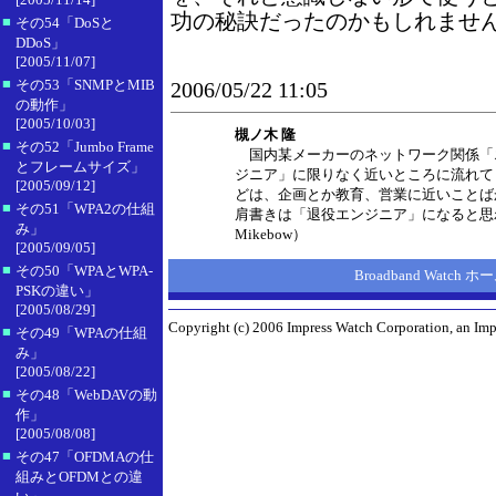
功の秘訣だったのかもしれませ
■
その54「DoSと
DDoS」
[2005/11/07]
■
その53「SNMPとMIB
2006/05/22 11:05
の動作」
[2005/10/03]
槻ノ木 隆
■
その52「Jumbo Frame
国内某メーカーのネットワーク関係「
とフレームサイズ」
ジニア」に限りなく近いところに流れて
[2005/09/12]
どは、企画とか教育、営業に近いことば
■
その51「WPA2の仕組
肩書きは「退役エンジニア」になると思
み」
Mikebow）
[2005/09/05]
■
その50「WPAとWPA-
Broadband Watch
PSKの違い」
[2005/08/29]
Copyright (c) 2006 Impress Watch Corporation, an Impr
■
その49「WPAの仕組
み」
[2005/08/22]
■
その48「WebDAVの動
作」
[2005/08/08]
■
その47「OFDMAの仕
組みとOFDMとの違