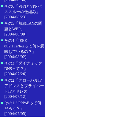
■
その6「VPNとVPNパ
ススルーの仕組み」
[2004/08/23]
■
その5「無線LANの問
題とWEP」
[2004/08/09]
■
その4「IEEE
802.11a/b/gって何を意
味しているの？」
[2004/08/02]
■
その3「ダイナミック
DNSって？」
[2004/07/26]
■
その2「グローバルIP
アドレスとプライベー
トIPアドレス」
[2004/07/12]
■
その1「PPPoEって何
だろう？」
[2004/07/05]