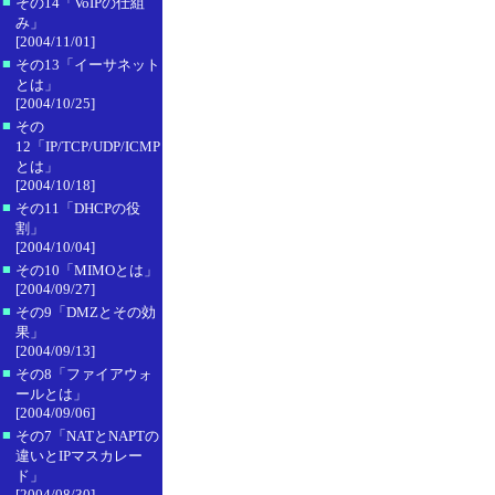
■
その14「VoIPの仕組
み」
[2004/11/01]
■
その13「イーサネット
とは」
[2004/10/25]
■
その
12「IP/TCP/UDP/ICMP
とは」
[2004/10/18]
■
その11「DHCPの役
割」
[2004/10/04]
■
その10「MIMOとは」
[2004/09/27]
■
その9「DMZとその効
果」
[2004/09/13]
■
その8「ファイアウォ
ールとは」
[2004/09/06]
■
その7「NATとNAPTの
違いとIPマスカレー
ド」
[2004/08/30]