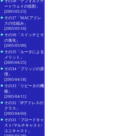
■
その38「デフォルトゲ
ートウェイの役割」
[2005/05/23]
■
その37「MACアドレ
スの仕組み」
[2005/05/16]
■
その36「スイッチとそ
の進化」
[2005/05/09]
■
その35「ルータによる
メリット」
[2005/04/25]
■
その34「ブリッジの原
理」
[2005/04/18]
■
その33「リピータの機
能」
[2005/04/11]
■
その32「IPアドレスの
クラス」
[2005/04/04]
■
その31「ブロードキャ
スト/マルチキャスト/
ユニキャスト」
[2005/03/28]