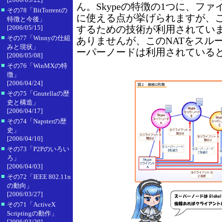
ん。Skypeの特徴の1つに、フ
■
その78「BitTorrentの
に使える点が挙げられますが、こ
特徴と今後」
[2006/05/15]
するための技術が利用されてい
■
その77「Winnyの仕組
ありませんが、このNATをスル
みと現状」
ーパーノードは利用されている
[2006/05/08]
■
その76「WinMXの特
徴」
[2006/04/24]
■
その75「Gnutellaの歴
史と構造」
[2006/04/17]
■
その74「Napsterの歴
史」
[2006/04/10]
■
その73「P2Pのいろい
ろ」
[2006/04/03]
■
その72「IEEE 802.11n
の動向」
[2006/03/27]
■
その71「ActiveX
Scriptingの動作」
[2006/03/20]