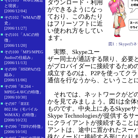
その103「WAVの構造
ダウンロード・利用
と現状」
ができるようになっ
[2006/12/04]
ており、このあたり
■
その102「WMAの歴
はフリーソフトに近
史」
[2006/11/27]
い使われ方をしてい
■
その101「AACの特
ます。
徴」
図1：Skype
[2006/11/20]
実際、Skypeユー
■
その100「MP3/MPEG
Audioの仕組み」
ザー同士が通話する限り、必要
[2006/11/13]
がプロバイダーに接続するため
■
その99「HSDPAの仕
成立するのは、P2Pを使ってク
組み」
通信を行なうから、ということ
[2006/11/06]
■
その98「H.264・
MPEG-4 AVCの特徴」
それでは、ネットワークがどの
[2006/10/30]
かを見てみましょう。図1は全体
■
その97「IEEE
ものです。中央上にあるSkype
802.16e（モバイル
Skype Technologiesが提
WiMAX）の特徴」
[2006/10/23]
にクライアントが接続すること
■
その96「TIFFの特徴」
アントは、途中に置かれたスー
[2006/10/16]
殊なノードに接続する形になり
■