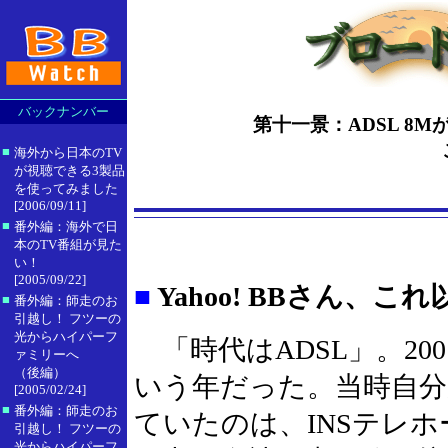
バックナンバー
第十一景：ADSL 8M
■
海外から日本のTV
が視聴できる3製品
を使ってみました
[2006/09/11]
■
番外編：海外で日
本のTV番組が見た
い！
[2005/09/22]
■
Yahoo! BBさん、
■
番外編：師走のお
引越し！ フツーの
光からハイパーフ
「時代はADSL」。20
ァミリーへ
（後編）
いう年だった。当時自分
[2005/02/24]
■
番外編：師走のお
ていたのは、INSテレ
引越し！ フツーの
光からハイパーフ