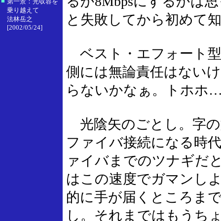
るか8Mbpsにするか
■
第一景：光収容を
乗り越えて
と失敗してから初めて
法林岳之
[2002/05/24]
ベスト・エフォート型
側には無論責任はない
らないかなぁ。トホホ
光陰矢のごとし。字の
ファイバ接続になる時代
ァイバまでのツナギだ
はこの速度でガマンしよ
的に手が届くところま
し。それまではもうち