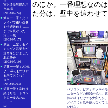
情
のほか。一番理想なの
宮沢＠新潟県新津
市車場
た分は、壁中を這わせて
[2003/07/24]
■
第五十三景：光フ
ァイバで重い画像
も快適送信！ ……
までが長かった
河田一規
[2003/07/17]
■
第五十ニ景：タイ
ミングと営業力が
運命を分けました
北原静香
[2003/07/10]
■
第五十一景：ADSL
よ！ 早くおウチに
も来ておくれ！
タケ
[2003/07/03]
■
第五十景：常時接
パソコン、ビデオデッキやモ
続はリモートコン
ニターなどの機器が並ぶ。電
トロールのため
源の確保だけでも大変だが、
に！？
ノイズにも気を使わなくては
tan
いけない