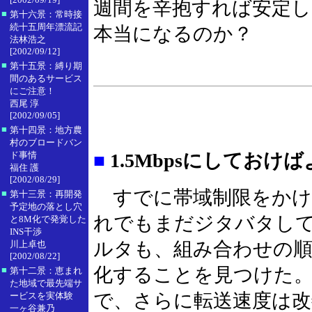
週間を辛抱すれば安定し
■
第十六景：常時接
続十五周年漂流記
本当になるのか？
法林浩之
[2002/09/12]
■
第十五景：縛り期
間のあるサービス
にご注意！
西尾 淳
[2002/09/05]
■
第十四景：地方農
村のブロードバン
ド事情
■
1.5Mbpsにしておけば
福住 護
[2002/08/29]
すでに帯域制限をかけ
■
第十三景：再開発
予定地の落とし穴
れでもまだジタバタしてい
と8M化で発覚した
INS干渉
ルタも、組み合わせの
川上卓也
[2002/08/22]
化することを見つけた。M
■
第十二景：恵まれ
た地域で最先端サ
で、さらに転送速度は改
ービスを実体験
一ヶ谷兼乃