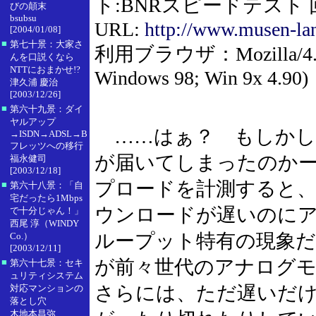
ト:BNRスピードテスト
びの顛末
bsubsu
URL:
http://www.musen-la
[2004/01/08]
■
第七十景：大家さ
利用ブラウザ：Mozilla/4.0 (c
んを口説くなら
NTTにおまかせ!?
Windows 98; Win 9x 4.90)
津久浦 慶治
[2003/12/26]
■
第六十九景：ダイ
ヤルアップ
……はぁ？ もしかして、
→ISDN→ADSL→B
フレッツへの移行
が届いてしまったのか
福永健司
[2003/12/18]
プロードを計測すると、6
■
第六十八景：「自
宅だったら1Mbps
ウンロードが遅いのに
で十分じゃん！」
西尾 淳（WINDY
ループット特有の現象
Co.）
[2003/12/11]
が前々世代のアナログ
■
第六十七景：セキ
ュリティシステム
さらには、ただ遅いだ
対応マンションの
落とし穴
木地本昌弥