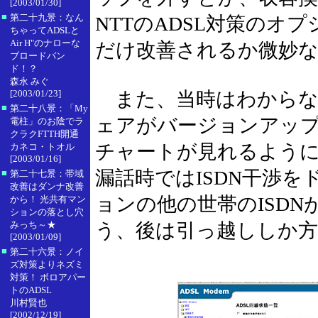
[2003/01/30]
■
第二十九景：なん
NTTのADSL対策のオ
ちゃってADSLと
Air H"のナローな
だけ改善されるか微妙
ブロードバン
ド！？
森永 みぐ
[2003/01/23]
また、当時はわからな
■
第二十八景：「My
ェアがバージョンアッ
電柱」のお陰でラ
クラクFTTH開通
チャートが見れるよう
カネコ・トオル
[2003/01/16]
漏話時ではISDN干渉
■
第二十七景：帯域
改善はダンナ改善
ョンの他の世帯のISD
から！ 光共有マン
ションの落とし穴
みっち～★
う、後は引っ越ししか
[2003/01/09]
■
第二十六景：ノイ
ズ対策よりネズミ
対策！ ボロアパー
トのADSL
川村賢也
[2002/12/19]