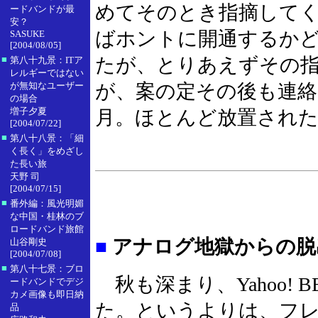
めてそのとき指摘して
ードバンドが最
安？
ばホントに開通するか
SASUKE
[2004/08/05]
■
たが、とりあえずその
第八十九景：ITア
レルギーではない
が無知なユーザー
が、案の定その後も連絡
の場合
増子夕夏
月。ほとんど放置され
[2004/07/22]
■
第八十八景：「細
く長く」をめざし
た長い旅
天野 司
[2004/07/15]
■
番外編：風光明媚
な中国・桂林のブ
ロードバンド旅館
■
アナログ地獄からの脱
山谷剛史
[2004/07/08]
■
第八十七景：ブロ
秋も深まり、Yahoo!
ードバンドでデジ
カメ画像も即日納
た。というよりは、フレ
品