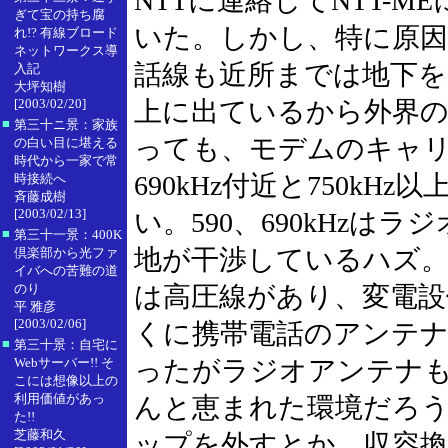
NTTに連絡してNTT-
ぎて宝の持ち腐
いた。しかし、特に原
れ!? 有線ブロード
ネットワークス導
話線も近所までは地下を
入記
大坪知樹
[2003/02/20]
上に出ているから外界
■
第三十ニ景：家族
っても、モデムのキャリア
の白い目に堪える
時代から一家で常
690kHz付近と750k
時接続へ
斉藤成樹
[2003/02/13]
い。590、690kHzはラ
■
第三十一景：400K
地が干渉しているハズ
倶楽部から光ファ
イバへの苦難の道
のり
は高圧線があり、変電設
平 雅彦
[2003/02/06]
くに携帯電話のアンテ
■
第三十景：自宅に
Webサーバー!! そ
ったがラジオアンテナ
こには想像以上の
利用価値があっ
んと恵まれた環境だろ
た!!
芝藤和久
ップを外すとか、収容