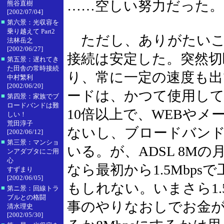
……空しい努力だった。
熊谷直樹
[2002/07/04]
■
第六景：光収容を
乗り越えて Part2
ただし、ありがたいこ
法林岳之
[2002/06/27]
接続は安定した。突然
■
第五景：遅れてき
た田舎の常時接続
り、常に一定の速度も出て
中村繁利
[2002/06/20]
ードは、かつて使用していた
■
第四景：家族でブ
ロードバンドは難
10倍以上で、WEBや
しい！
荒田淳子
ないし、ブロードバン
[2002/06/12]
■
第三景：マンショ
いる。が、ADSL 8Mの
ンアダプタにご用
心
なら最初から1.5Mbp
すずまり
[2002/06/05]
もしれない。いまさら1.
■
第ニ景：回線トラ
ブルとの格闘
事のやりなおしでお金がか
清水理史
[2002/05/30]