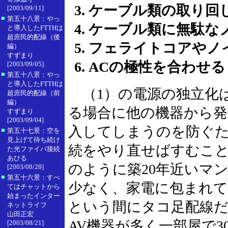
ケーブル類の取り回
[2003/09/11]
■
第五十八景：やっ
ケーブル類に無駄な
と導入したFTTHは
超庶民的配線（後
フェライトコアやノ
編）
すずまり
ACの極性を合わせる
[2003/09/05]
■
第五十八景：やっ
と導入したFTTHは
（1）の電源の独立化
超庶民的配線（前
編）
る場合に他の機器から発
すずまり
[2003/09/04]
入してしまうのを防ぐ
■
第五十七景：空を
見上げて待ち続け
続をやり直せばすむこ
た光ファイバ接続
あひる
のように築20年近いマ
[2003/08/28]
■
第五十六景：すべ
少なく、家電に包まれ
てはチャットから
始まったインター
という間にタコ足配線
ネットライフ
山田正宏
AV機器が多く一部屋で
[2003/08/21]