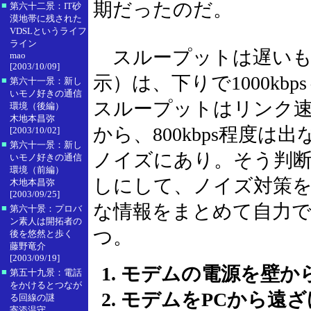
期だったのだ。
■
第六十二景：IT砂
漠地帯に残された
VDSLというライフ
ライン
スループットは遅いも
mao
[2003/10/09]
示）は、下りで1000kbp
■
第六十一景：新し
いモノ好きの通信
スループットはリンク速
環境（後編）
木地本昌弥
から、800kbps程度
[2003/10/02]
■
第六十一景：新し
ノイズにあり。そう判
いモノ好きの通信
環境（前編）
しにして、ノイズ対策
木地本昌弥
[2003/09/25]
な情報をまとめて自力で
■
第六十景：プロバ
ン素人は開拓者の
つ。
後を悠然と歩く
藤野竜介
[2003/09/19]
モデムの電源を壁か
■
第五十九景：電話
をかけるとつなが
モデムをPCから遠ざ
る回線の謎
寄添温守