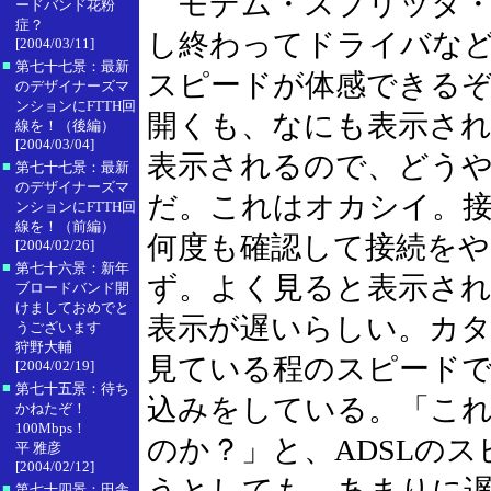
モデム・スプリッタ・
ードバンド花粉
症？
し終わってドライバな
[2004/03/11]
■
第七十七景：最新
スピードが体感できる
のデザイナーズマ
ンションにFTTH回
開くも、なにも表示さ
線を！（後編）
[2004/03/04]
表示されるので、どう
■
第七十七景：最新
のデザイナーズマ
だ。これはオカシイ。
ンションにFTTH回
線を！（前編）
何度も確認して接続を
[2004/02/26]
■
第七十六景：新年
ず。よく見ると表示さ
ブロードバンド開
けましておめでと
表示が遅いらしい。カ
うございます
狩野大輔
見ている程のスピード
[2004/02/19]
■
第七十五景：待ち
込みをしている。「こ
かねたぞ！
100Mbps！
のか？」と、ADSLの
平 雅彦
[2004/02/12]
うとしても、あまりに
■
第七十四景：田舎