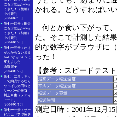
にもIP電話がやっ
かれる。どうすればい
てきた！（後編）
中村繁利
[2004/02/05]
■
第七十四景：田舎
何とか食い下がって、
にもIP電話がやっ
てきた！（前編）
た。そこで計測した結果
中村繁利
[2004/01/28]
的な数字がブラウザに
■
第七十三景：わけ
がわからないまま
った！
AirH"からCATVに
変えました
西野麗子
【参考：スピードテスト
[2004/01/22]
■
第七十二景：ネッ
最高データ転送速度
1
トで納品するなら
やっぱし光回線と
平均データ転送速度
1
サーバーの設置！
転送データ容量
5
川上卓也（メディ
アート）
転送時間
5
[2004/01/15]
測定日時：2001年12月1
■
第七十一景：サー
ビスエリアで家選