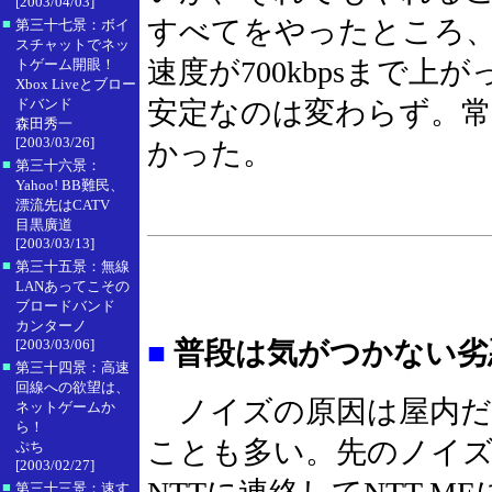
[2003/04/03]
すべてをやったところ、な
■
第三十七景：ボイ
スチャットでネッ
速度が700kbpsまで
トゲーム開眼！
Xbox Liveとブロー
ドバンド
安定なのは変わらず。
森田秀一
[2003/03/26]
かった。
■
第三十六景：
Yahoo! BB難民、
漂流先はCATV
目黒廣道
[2003/03/13]
■
第三十五景：無線
LANあってこその
ブロードバンド
カンターノ
[2003/03/06]
■
普段は気がつかない劣
■
第三十四景：高速
回線への欲望は、
ノイズの原因は屋内だ
ネットゲームか
ら！
ことも多い。先のノイ
ぷち
[2003/02/27]
■
第三十三景：速す