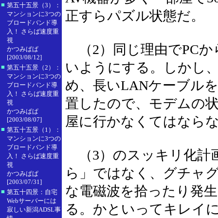
■
第五十五景（3）：
正すらパズル状態だ。
マンションに3つの
ブロードバンド導
入！ さらば速度重
視
（2）同じ理由でPCか
かつみぱぱ
[2003/08/12]
いようにする。しかし
■
第五十五景（2）：
マンションに3つの
め、長いLANケーブル
ブロードバンド導
入！ さらば速度重
置したので、モデムの
視
かつみぱぱ
屋に行かなくてはなら
[2003/08/07]
■
第五十五景（1）：
マンションに3つの
ブロードバンド導
（3）のスッキリ化計
入！ さらば速度重
視
ら」ではなく、グチャ
かつみぱぱ
[2003/07/31]
な電磁波を拾ったり発
■
第五十四景：自宅
Webサーバーには
る。かといってキレイ
寂しい新潟ADSL事