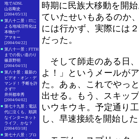
時期に民族大移動を開始
地でADSL
山谷剛史
[2004/05/13]
ていたせいもあるのか
■
第八十二景：ITに
には行かず、実際には
よる地域活性化は
本物か!?
アマキー
だった。
[2004/04/22]
■
第八十一景：FTTH
までの長い道のり
そして師走のある日、
篠原野明
[2004/04/15]
よ！」というメールが
■
第八十景：最新の
ビデオ・オン・デ
た。あぁ、これでやっ
マンド！ 予断を許
さず!?
出せる。もう、スキッ
井州都幸秀
[2004/04/02]
いウキウキ。予定通り工
■
第七十九景：電話
代に泣くも、順調
し、早速接続を開始した
なインターネット
ライフ、かな？
[2004/03/18]
■
第七十八景：ブロ