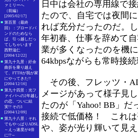
日中は会社の専用線で接
ァミリーへ
（前編）
たので、自宅では夜間に
[2005/02/17]
■
第百景（最終
れば充分だったのだ。しか
回）：ブロードバ
ンドのためなら
年初春、仕事を辞めて自
ば、引っ越しだっ
てしちゃいます
業が多くなったのを機に
西野滋仁
[2004/12/22]
64kbpsながらも常時
■
第九十九景：紆余
曲折を乗り越え
て、FTTHが我が家
にやってきた!!
その後、フレッツ・AD
[2004/12/16]
■
第九十四景：光フ
メージがあって様子見
ァイバへの2年越し
の恋、ついに結
たのが「Yahoo! BB」
実!? その3
[2004/12/09]
接続で低価格！ これは
■
第九十八景：それ
でもやっぱりADSL
や、姿が光り輝いて見
～えっ速度が4倍
に!?～