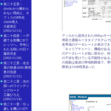
■
第二十五景：
@niftyから離れら
れない理由と、オ
フィスのIPR光
100M導入
大庭美広
[2002/12/12]
■
アッカから提供された8Mbpsサー
第二十四景：一戸
用富士通製ルータタイプモデムで
建てを契機にBフ
各帯域のデータレートが表示でき
レッツへ。半年に
「キャリアチャート」機能がある
わたる戦いの日々
のデータレートが低い部分が、何
藤田洋史
[2002/11/28]
の干渉を受けている可能性がある
の画面は後述の帯域制限後で、帯
■
第二十三景：名古
限前は53dB程度あった
屋の快適ADSL事情
奥川浩彦
[2002/11/21]
■
第二十ニ景：光の
国へのワインディ
ングロード
工藤ひろえ
[2002/11/14]
■
第二十一景：引っ
越しを機にCATV