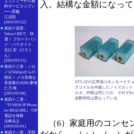
エコノミーから無
入。結構な金額になっ
料サービスジプシ
ーへ変貌
江須田
[2003/05/22]
■
第四十四景：
Yahoo! BBで、快
適！ ブロードバン
ド・パラダイス
北口 宏（ひろく
ん）
[2003/05/15]
■
第四十三景：ノロ
ノロ56kbpsからの
脱出！ メカ音痴な
NTT-ATの広帯域コモンモードチ
音楽家のADSL事情
クコイルを内蔵したノイズカット
仁乃 唯
ルタ。外観は同じだが、それぞれ
[2003/05/08]
波数特性は異なっている
■
第四十二景：
『FUSION IP-Phone
for BIGLOBE』でIP
電話を体験
（6）家庭用のコンセ
法林岳之
[2003/05/01]
■
第四十一景：手間