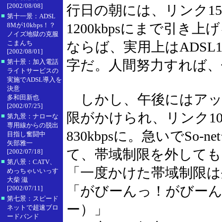
[2002/08/08]
行日の朝には、リンク150
■
第十一景：ADSL
1200kbpsにまで引
8Mが10kbps！？
ノイズ地獄の克服
こまんち
ならば、実用上はADSL
[2002/08/01]
■
字だ。人間努力すれば
第十景：加入電話
ライトサービスの
実施でADSL導入を
決意
しかし、午後にはアッ
多和田新也
[2002/07/25]
限がかけられ、リンク102
■
第九景：ナローな
専用線からの脱出
830kbpsに。急いでSo
目指し奮闘中
矢部雅一
て、帯域制限を外して
[2002/07/18]
■
第八景：CATV、
「一度かけた帯域制限は
めっちゃいいっす
大柴 滋
「がびーんっ！がびー
[2002/07/11]
■
第七景：スピード
ー）」
ネットで超速ブロ
ードバンド