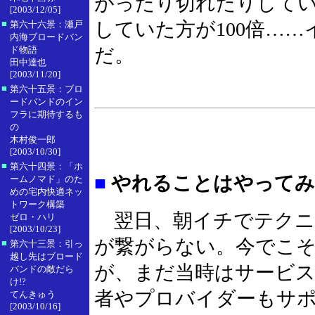
がったり切れたりしている
[2003/12/05]
■
していた方が100倍…
第六十六景：瀬戸
内海ブロードバン
ド物語
だ。
田中達也
[2003/11/20]
■
第六十五景：ブロ
ードバンドのイン
フラに期待するも
の
木村俊一郎
[2003/10/30]
■
第六十四景：「ホ
■
やれることはやってみ
ームノマド」のた
めの宅内快適ネッ
トワーク構築
翌日、朝イチでテクニ
ゼロ・ハリ
[2003/10/23]
が繋がらない。今でこ
■
第六十三景：引っ
越し先はブロード
が、まだ当時はサービス
バンドの敵だら
け!?
者やプロバイダーもサ
てんきゅう
[2003/10/16]