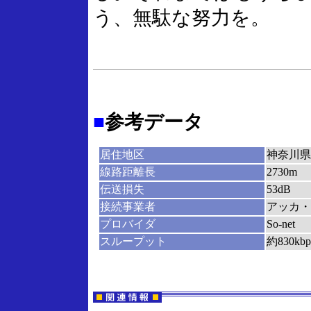
う、無駄な努力を。
■
参考データ
居住地区
神奈川県
線路距離長
2730m
伝送損失
53dB
接続事業者
アッカ・
プロバイダ
So-net
スループット
約830kbp