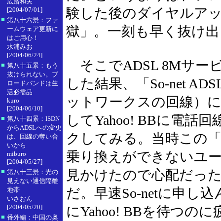
広路和夫
験した後のダイヤルア
[2004/07/01]
■
第八十六景：ファ
獄」。一刻も早く抜け出
ームウェア更新に
はご用心！
水浦みお
[2004/06/24]
そこでADSL 8Mサ
■
第八十五景：もう
抜けられない。ブ
した結果、「So-net 
ロードバンドは生
活必需品
ットワークスの回線）に
kuro
[2004/06/10]
してYahoo! BBに電
■
第八十四景：ISDN
からADSLへの変更
クしてみる。当時この
は、回線の奪い合
いから
乗り換えができないユ
miburo
[2004/05/27]
見かけたので心配だっ
■
第八十三景：光の
見えない通信隔離
だ。早速So-netに申
地帯
いさおん
[2004/05/20]
にYahoo! BBを待つ
■
番外編：中国の奥