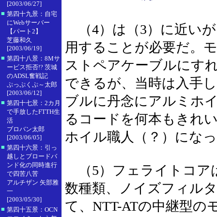
[2003/06/27]
■
第四十九景：自宅
にWebサーバー
（4）は（3）に近いが
【パート2】
芝藤和久
用することが必要だ。
[2003/06/19]
■
第四十八景：8Mサ
ストペアケーブルにす
ービス拒否!? 茨城
のADSL奮戦記
できるが、当時は入手
ぷっぷくぷ～太郎
[2003/06/12]
ブルに丹念にアルミホ
■
第四十七景：2カ月
で手放したFTTH生
るコードを何本もきれ
活
ブロバン太郎
ホイル職人（？）にな
[2003/06/05]
■
第四十六景：引っ
越しとブロードバ
ンド化の同時進行
（5）フェライトコア
で四苦八苦
アルチザン 矢部雅
数種類、ノイズフィル
一
[2003/05/30]
て、NTT-ATの中継型
■
第四十五景：OCN