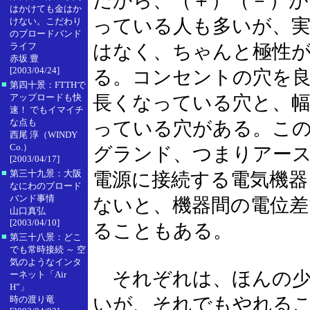
だから、（＋）（－）が
はかけても金はか
っている人も多いが、
けない。こだわり
のブロードバンド
ライフ
はなく、ちゃんと極性
赤坂 豊
[2003/04/24]
る。コンセントの穴を
■
第四十景：FTTHで
アップロードも快
長くなっている穴と、
速！ でもイマイチ
な点も
っている穴がある。こ
西尾 淳（WINDY
Co.）
グランド、つまりアー
[2003/04/17]
■
第三十九景：大阪
電源に接続する電気機器
なにわのブロード
バンド事情
ないと、機器間の電位差
山口真弘
[2003/04/10]
ることもある。
■
第三十八景：どこ
でも常時接続 ～ 空
気のようなインタ
それぞれは、ほんの少
ーネット「Air
H”」
いが、それでもやれる
時の渡り竜