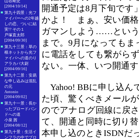
山谷剛史
開通予定は8月下旬です
[2004/10/14]
■
第九十四景：光フ
かよ！ まぁ、安い価
ァイバーへの2年越
しの恋、ついに結
ガマンしよう……という
実!? その１
戸塚直太郎
[2004/09/30]
まで。9月になってもま
■
第九十三景：草の
に電話をしても繋がら
根ネットから光フ
ァイバへの道のり
ない。一体、いつ開通
アラカバ大尉
[2004/09/16]
■
第九十二景：安易
な申し込みは混乱
Yahoo! BBに申し
の元
Antonio
た頃、驚くべきメールが
[2004/09/02]
■
第九十一景：長か
のでアナログ回線に戻
ったブロードバン
ドへの道
て、開通と同時に切り
小泉 茜
[2004/08/12]
本申し込のときISDN
■
第九十景：生活イ
ンフラの中でブロ