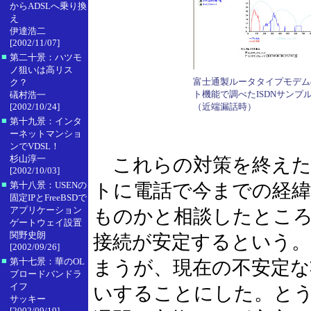
からADSLへ乗り換
え
伊達浩二
[2002/11/07]
■
第二十景：ハツモ
ノ狙いは高リス
富士通製ルータタイプモデム
ク？
ト機能で調べたISDNサンプ
礒村浩一
[2002/10/24]
（近端漏話時）
■
第十九景：インタ
ーネットマンショ
ンでVDSL！
杉山淳一
これらの対策を終えたころ
[2002/10/03]
■
第十八景：USENの
トに電話で今までの経
固定IPとFreeBSDで
アプリケーション
ものかと相談したとこ
ゲートウェイ設置
関野史朗
接続が安定するという。
[2002/09/26]
■
第十七景：華のOL
まうが、現在の不安定な
ブロードバンドラ
イフ
いすることにした。とう
サッキー
[2002/09/19]