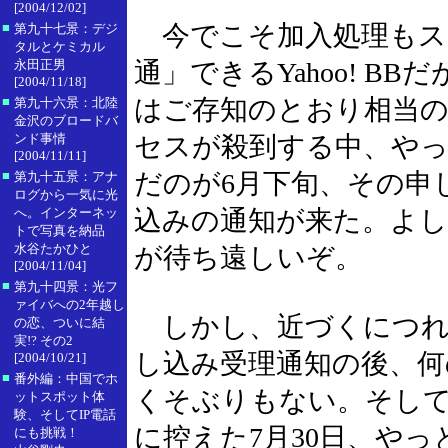
[2004/12/02]
■
今でこそ加入処理もスム
第九十七景：デジ
タルとケミカル
永田正男
通」できるYahoo! B
[2004/11/18]
■
はご存知のとおり相当
第九十六景：北陸
金沢のブロードバ
ンド事情
セスが殺到する中、やっ
[2004/11/11]
■
だのが6月下旬、その申
第九十五景：アナ
ログから一気に光
へ。インターネッ
込みの通知が来た。よし
トで写真を納品
水谷たかひと
が待ち遠しいぞ。
[2004/11/04]
■
第九十四景：光フ
ァイバへの2年越し
しかし、近づくにつれ
の恋、ついに結
実!? その2
し込み受理通知の後、何
[2004/10/21]
■
番外編：中国でホ
くそぶりもない。そして
ットスポット体
験、そしてIP電話
に控えた7月30日、や
にも挑戦！